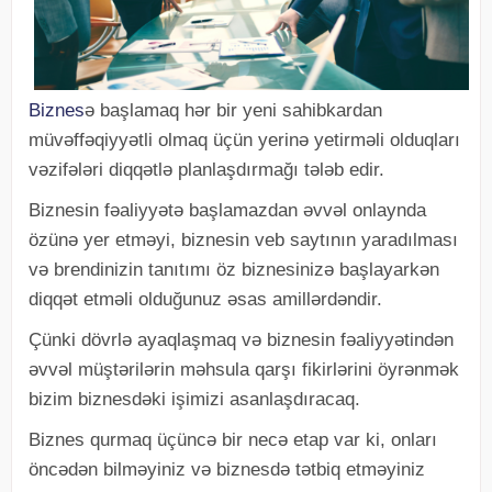
Biznes
ə başlamaq hər bir yeni sahibkardan
müvəffəqiyyətli olmaq üçün yerinə yetirməli olduqları
vəzifələri diqqətlə planlaşdırmağı tələb edir.
Biznesin fəaliyyətə başlamazdan əvvəl onlaynda
özünə yer etməyi, biznesin veb saytının yaradılması
və brendinizin tanıtımı öz biznesinizə başlayarkən
diqqət etməli olduğunuz əsas amillərdəndir.
Çünki dövrlə ayaqlaşmaq və biznesin fəaliyyətindən
əvvəl müştərilərin məhsula qarşı fikirlərini öyrənmək
bizim biznesdəki işimizi asanlaşdıracaq.
Biznes qurmaq üçüncə bir necə etap var ki, onları
öncədən bilməyiniz və biznesdə tətbiq etməyiniz