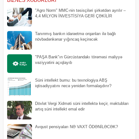
BIZNES XƏBƏRLƏRI
"Agro Norm" MMC-nin təsisçiləri şirkətdən ayrılır –
4,4 MİLYON İNVESTİSİYA GERİ ÇƏKİLİR
Tanınmış bankın idarəetmə orqanları ilə bağlı
növbədənkənar yığıncaq keçirəcək
"PAŞA Bank"ın Gürcüstandakı törəməsi maliyyə
vəziyyətini açıqlayıb
Süni intellekt bumu: bu texnologiya ABŞ
iqtisadiyyatını necə yenidən formalaşdırır?
Dövlət Vergi Xidməti süni intellektə keçir, məktubları
artıq süni intellekt emal edir
Avqust pensiyaları NƏ VAXT ÖDƏNİLƏCƏK?