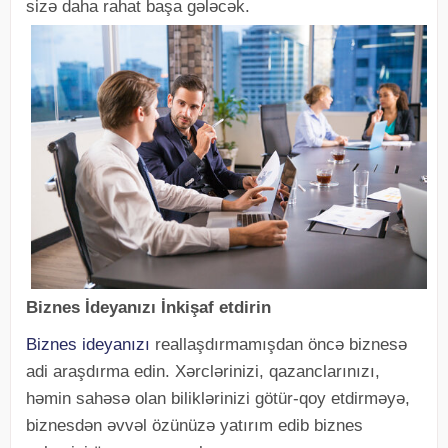
sizə daha rahat başa gələcək.
Biznes İdeyanızı İnkişaf etdirin
Biznes ideyanızı
reallaşdırmamışdan öncə biznesə
adi araşdırma edin. Xərclərinizi, qazanclarınızı,
həmin sahəsə olan biliklərinizi götür-qoy etdirməyə,
biznesdən əvvəl özünüzə yatırım edib biznes