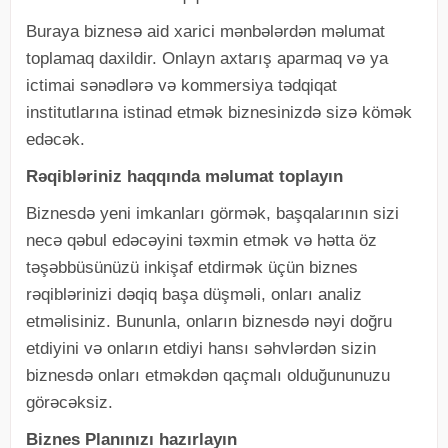
Buraya biznesə aid xarici mənbələrdən məlumat
toplamaq daxildir. Onlayn axtarış aparmaq və ya
ictimai sənədlərə və kommersiya tədqiqat
institutlarına istinad etmək biznesinizdə sizə kömək
edəcək.
Rəqibləriniz haqqında məlumat toplayın
Biznesdə yeni imkanları görmək, başqalarının sizi
necə qəbul edəcəyini təxmin etmək və hətta öz
təşəbbüsünüzü inkişaf etdirmək üçün biznes
rəqiblərinizi dəqiq başa düşməli, onları analiz
etməlisiniz. Bununla, onların biznesdə nəyi doğru
etdiyini və onların etdiyi hansı səhvlərdən sizin
biznesdə onları etməkdən qaçmalı olduğununuzu
görəcəksiz.
Biznes Planınızı hazırlayın