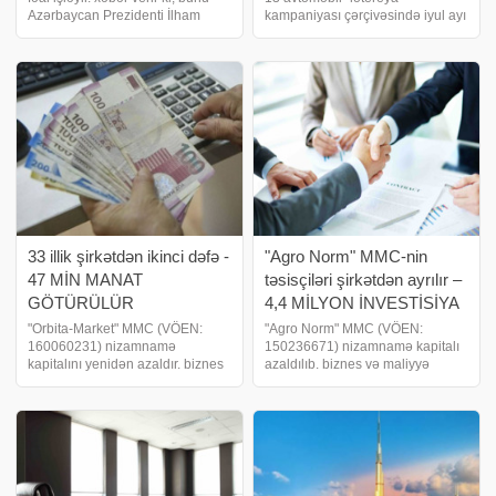
Azərbaycan Prezidenti İlham
kampaniyası çərçivəsində iyul ayı
Əliyev Almaniya Kansleri Fridrix
üzrə növbəti 4 qalib müəyyən
Merts ilə birgə mətbuat
olunub. xəbər verir ki, lotereyanın
konfransında bildirib. Onun
V tirajının qalibi Nəsimi Quliyev,
sözlərinə görə, hazırda
VI tirajını
Azərbaycanda Almaniy
33 illik şirkətdən ikinci dəfə -
"Agro Norm" MMC-nin
47 MİN MANAT
təsisçiləri şirkətdən ayrılır –
GÖTÜRÜLÜR
4,4 MİLYON İNVESTİSİYA
GERİ ÇƏKİLİR
"Orbita-Market" MMC (VÖEN:
"Agro Norm" MMC (VÖEN:
160060231) nizamnamə
150236671) nizamnamə kapitalı
kapitalını yenidən azaldır. biznes
azaldılıb. biznes və maliyyə
və maliyyə xəbərləri portalı xəbər
xəbərləri portalı xəbər verir ki,
verir ki, şirkətin nizamnamə
MMC təsisçiləri Nəbiyev Yaşar
kapitalı 235 min manatdan 188
Nəriman oğlunun ona məxsus 3
min manata – yəni 47 min manat
milyon 210 min manat dəyərində
azaldılır
payın