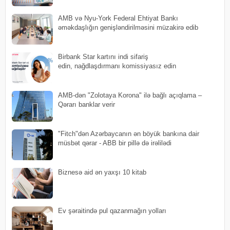
AMB və Nyu-York Federal Ehtiyat Bankı
əməkdaşlığın genişləndirilməsini müzakirə edib
Birbank Star kartını indi sifariş
edin, nağdlaşdırmanı komissiyasız edin
AMB-dən "Zolotaya Korona" ilə bağlı açıqlama –
Qərarı banklar verir
"Fitch"dən Azərbaycanın ən böyük bankına dair
müsbət qərar - ABB bir pillə də irəlilədi
Biznesə aid ən yaxşı 10 kitab
Ev şəraitində pul qazanmağın yolları