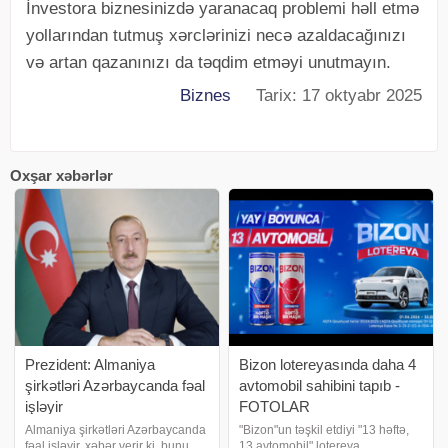
İnvestora biznesinizdə yaranacaq problemi həll etmə
yollarından tutmuş xərclərinizi necə azaldacağınızı
və artan qazanınızı da təqdim etməyi unutmayın.
Biznes
Tarix: 17 oktyabr 2025
Oxşar xəbərlər
Prezident: Almaniya
Bizon lotereyasında daha 4
şirkətləri Azərbaycanda fəal
avtomobil sahibini tapıb -
işləyir
FOTOLAR
Almaniya şirkətləri Azərbaycanda
"Bizon"un təşkil etdiyi "13 həftə,
fəal işləyir. xəbər verir ki, bunu
13 avtomobil" lotereya