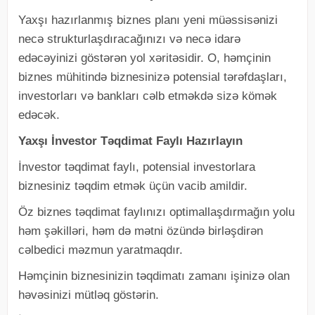
Yaxşı hazırlanmış biznes planı yeni müəssisənizi
necə strukturlaşdıracağınızı və necə idarə
edəcəyinizi göstərən yol xəritəsidir. O, həmçinin
biznes mühitində biznesinizə potensial tərəfdaşları,
investorları və bankları cəlb etməkdə sizə kömək
edəcək.
Yaxşı İnvestor Təqdimat Faylı Hazırlayın
İnvestor təqdimat faylı, potensial investorlara
biznesiniz təqdim etmək üçün vacib amildir.
Öz biznes təqdimat faylınızı optimallaşdırmağın yolu
həm şəkilləri, həm də mətni özündə birləşdirən
cəlbedici məzmun yaratmaqdır.
Həmçinin biznesinizin təqdimatı zamanı işinizə olan
həvəsinizi mütləq göstərin.