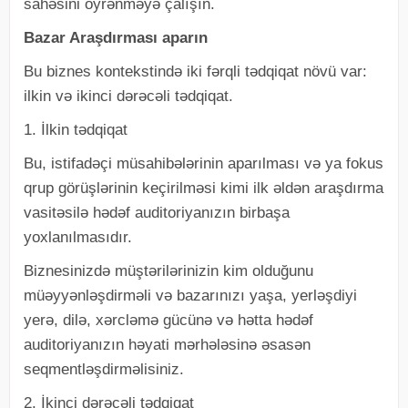
sahəsini öyrənməyə çalışın.
Bazar Araşdırması aparın
Bu biznes kontekstində iki fərqli tədqiqat növü var:
ilkin və ikinci dərəcəli tədqiqat.
1. İlkin tədqiqat
Bu, istifadəçi müsahibələrinin aparılması və ya fokus
qrup görüşlərinin keçirilməsi kimi ilk əldən araşdırma
vasitəsilə hədəf auditoriyanızın birbaşa
yoxlanılmasıdır.
Biznesinizdə müştərilərinizin kim olduğunu
müəyyənləşdirməli və bazarınızı yaşa, yerləşdiyi
yerə, dilə, xərcləmə gücünə və hətta hədəf
auditoriyanızın həyati mərhələsinə əsasən
seqmentləşdirməlisiniz.
2. İkinci dərəcəli tədqiqat