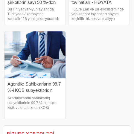
şirkətlərin sayı 90 %-dən
təyinatları - HƏYATA
çox artıb
KEÇİRİLİB
Bu ilin yanvar-iyun aylarında
Future Lab və Bir ekosistemində
Türkiyədə Azərbaycan
yeni rəhbər təyinatları həyata
kapitallı 116 yeni şirkət yaradılıb
keçirilib. biznes və maliyyə
ki, bu da 2025-ci ilin eyni dövrü
xəbərləri portalı xəbər verir ki,
ilə müqayisədə 90,2 % çoxdur.
PAŞA Maliyyə Holdinqinin
Özbəkistanda Azərbaycan
məlumatına əsasən, Lukasz
kapitallı 470-dən çox şirkət
Szczepanski Birmarket-in Baş
fəaliyyət göstərir
İcraçı Direktor
Agentlik: Sahibkarların 99,7
%-i KOB subyektləridir
Azərbaycanda sahibkarlıq
subyektlərinin 99,7 %-ni mikro,
kiçik və orta biznes (KOB)
subyektləri təşkil edir. xəbər verir
ki, bu barədə İqtisadiyyat
Nazirliyinin tabeliyində Kiçik və
Orta Biznesin İnkişafı Agentliyinin
(KOBİA