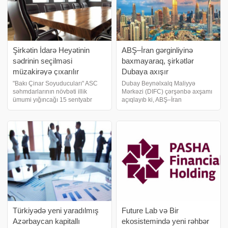
Şirkətin İdarə Heyətinin
ABŞ–İran gərginliyinə
sədrinin seçilməsi
baxmayaraq, şirkətlər
müzakirəyə çıxarılır
Dubaya axışır
"Bakı Çinar Soyuducuları" ASC
Dubay Beynəlxalq Maliyyə
səhmdarlarının növbəti illik
Mərkəzi (DIFC) çərşənbə axşamı
ümumi yığıncağı 15 sentyabr
açıqlayıb ki, ABŞ–İran
2026-cı il tarixində saat 10:30-da
gərginliyinin davam etməsinə
keçiriləcək. Azərbaycanda xarici
baxmayaraq, iyunun sonunadək
kapitallı şirkət – LƏĞV EDİLİR.
olan birillik dövrdə mərkəzdə yeni
xəbər verir ki, yığınca
şirkət qeydiyyatlarının sayı 30%
artıb. Dubayda yaşayı
Türkiyədə yeni yaradılmış
Future Lab və Bir
Azərbaycan kapitallı
ekosistemində yeni rəhbər