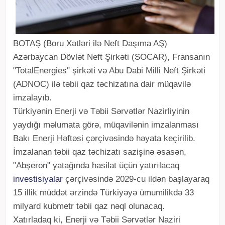
BOTAŞ (Boru Xətləri ilə Neft Daşıma AŞ)
Azərbaycan Dövlət Neft Şirkəti (SOCAR), Fransanın
"TotalEnergies" şirkəti və Abu Dabi Milli Neft Şirkəti
(ADNOC) ilə təbii qaz təchizatına dair müqavilə
imzalayıb.
Türkiyənin Enerji və Təbii Sərvətlər Nazirliyinin
yaydığı məlumata görə, müqavilənin imzalanması
Bakı Enerji Həftəsi çərçivəsində həyata keçirilib.
İmzalanan təbii qaz təchizatı sazişinə əsasən,
"Abşeron" yatağında hasilat üçün yatırılacaq
investisiyalar
çərçivəsində 2029-cu ildən başlayaraq
15 illik müddət ərzində Türkiyəyə ümumilikdə 33
milyard kubmetr təbii qaz nəql olunacaq.
Xatırladaq ki, Enerji və Təbii Sərvətlər Naziri