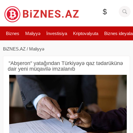
$
Biznes
Maliyyə
İnvestisiya
Kriptovalyuta
Biznes ideyala
BiZNES.AZ
/
Maliyyə
"Abşeron" yatağından Türkiyəyə qaz tədarükünə
dair yeni müqavilə imzalanıb