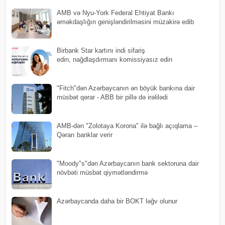
AMB və Nyu-York Federal Ehtiyat Bankı
əməkdaşlığın genişləndirilməsini müzakirə edib
Birbank Star kartını indi sifariş
edin, nağdlaşdırmanı komissiyasız edin
"Fitch"dən Azərbaycanın ən böyük bankına dair
müsbət qərar - ABB bir pillə də irəlilədi
AMB-dən "Zolotaya Korona" ilə bağlı açıqlama –
Qərarı banklar verir
"Moody"s"dən Azərbaycanın bank sektoruna dair
növbəti müsbət qiymətləndirmə
Azərbaycanda daha bir BOKT ləğv olunur