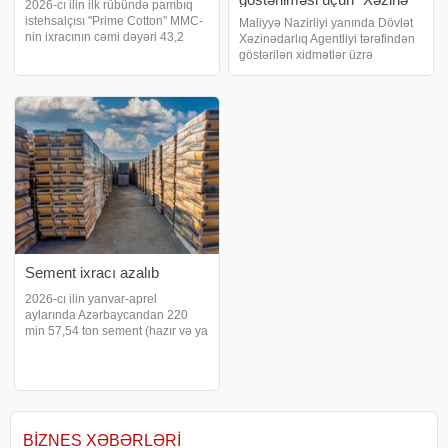
2026-cı ilin ilk rübündə pambıq
Bələdçisi" hazırlanıb
istehsalçısı "Prime Cotton" MMC-
Maliyyə Nazirliyi yanında Dövlət
nin ixracının cəmi dəyəri 43,2
Xəzinədarlıq Agentliyi tərəfindən
milyon ABŞ dolları təşkil edib. -ın
göstərilən xidmətlər üzrə
İqtisadi İslahatların Təhlili və
müraciətlərin qəbulu və icra
Kommunikasiya Mərkəzinin
prosesində büdcə təşkilatlarına
təqdim etdiyi "İxra
metodiki dəstəyin göstərilməsi
üçün "Xəzinə Bələdçisi"
hazırlanıb
Sement ixracı azalıb
2026-cı ilin yanvar-aprel
aylarında Azərbaycandan 220
min 57,54 ton sement (hazır və ya
klinker formasında) ixrac edilib.
2025-ci ilin eyni dövründə bu
göstərici 262 min 21,59 ton təşkil
etmişdi. Beləliklə, sement ixracını
BIZNES XƏBƏRLƏRI