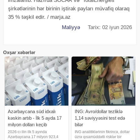
imzalanıb. Hazırda SOCAR və "TotalEnergies"
şirkətlərinin hər birinin iştirak payları müvafiq olaraq
35 % təşkil edir. / marja.az
Maliyyə
Tarix: 02 iyun 2026
Oxşar xəbərlər
Azərbaycana süd idxalı
ING: Avro/dollar tezliklə
kəskin artıb - İlk 5 ayda 17
1,14 səviyyəsini test edə
milyon dolları keçib
bilər
2026-cı ilin ilk 5 ayında
ING analitiklərinin fikrincə, dollar
Azərbaycana 17 milyon 923,4
üzrə qısamüddətli risklər bir