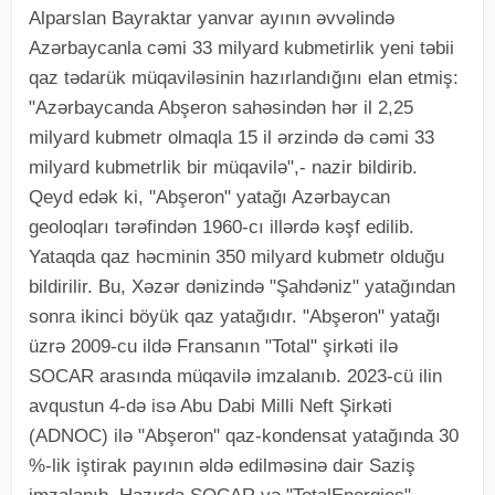
Alparslan Bayraktar yanvar ayının əvvəlində
Azərbaycanla cəmi 33 milyard kubmetirlik yeni təbii
qaz tədarük müqaviləsinin hazırlandığını elan etmiş:
"Azərbaycanda Abşeron sahəsindən hər il 2,25
milyard kubmetr olmaqla 15 il ərzində də cəmi 33
milyard kubmetrlik bir müqavilə",- nazir bildirib.
Qeyd edək ki, "Abşeron" yatağı Azərbaycan
geoloqları tərəfindən 1960-cı illərdə kəşf edilib.
Yataqda qaz həcminin 350 milyard kubmetr olduğu
bildirilir. Bu, Xəzər dənizində "Şahdəniz" yatağından
sonra ikinci böyük qaz yatağıdır. "Abşeron" yatağı
üzrə 2009-cu ildə Fransanın "Total" şirkəti ilə
SOCAR arasında müqavilə imzalanıb. 2023-cü ilin
avqustun 4-də isə Abu Dabi Milli Neft Şirkəti
(ADNOC) ilə "Abşeron" qaz-kondensat yatağında 30
%-lik iştirak payının əldə edilməsinə dair Saziş