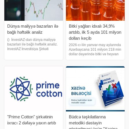
Dünya maliyyə bazarları ilə
Bitki yağları idxalı 34,9%
bağlı həftəlik analiz
artdıb, ilk 5 ayda 101 milyon
dolları keçib
() İnvestAZ-dan dünya maliyyə
bazarları ilə bağlı həftəlik analiz.
2026-cı ilin yanvar-may aylarında
InvestAZ İnvestisiya Şirkəti
Azərbaycana 101 milyon 218 min
tərəfindən aparılan həftəlik bazar
dollar dəyərində bitki və heyvan
araşdırmalarına görə, ötən həftə
mənşəli piylər və yağlar idxal
dünya maliyyə bazarlarında əsas
olunub. 2025-ci ilin eyni
diqqət ABŞ əmək bazarın
dövründə bu göstərici 75 milyon
55,1 min dollar idi. Bu barədə
Dövlə
"Prime Cotton" şirkətinin
Büdcə təşkilatlarına
ixracı 2 dəfəyə yaxın artıb
metodiki dəstəyin
göstərilməsi üçün "Xəzinə