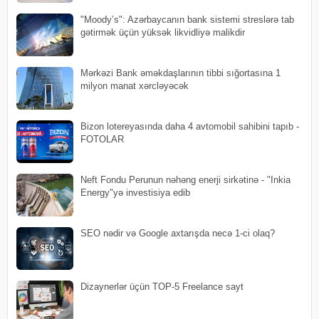
"Moody’s": Azərbaycanın bank sistemi streslərə tab
gətirmək üçün yüksək likvidliyə malikdir
Mərkəzi Bank əməkdaşlarının tibbi sığortasına 1
milyon manat xərcləyəcək
Bizon lotereyasında daha 4 avtomobil sahibini tapıb -
FOTOLAR
Neft Fondu Perunun nəhəng enerji sirkətinə - "Inkia
Energy"yə investisiya edib
SEO nədir və Google axtarışda necə 1-ci olaq?
Dizaynerlər üçün TOP-5 Freelance sayt