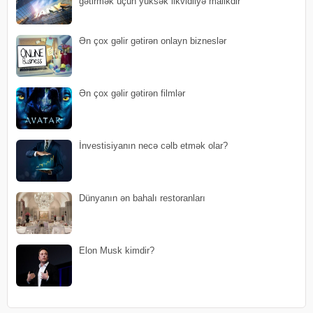
gətirmək üçün yüksək likvidliyə malikdir
Ən çox gəlir gətirən onlayn bizneslər
Ən çox gəlir gətirən filmlər
İnvestisiyanın necə cəlb etmək olar?
Dünyanın ən bahalı restoranları
Elon Musk kimdir?