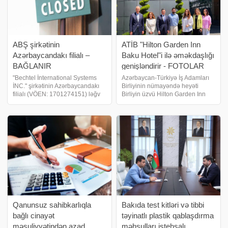
ABŞ şirkətinin
ATİB "Hilton Garden Inn
Azərbaycandakı filialı –
Baku Hotel"i ilə əməkdaşlığı
BAĞLANIR
genişləndirir - FOTOLAR
"Bechtel İnternational Systems
Azərbaycan-Türkiyə İş Adamları
İNC." şirkətinin Azərbaycandakı
Birliyinin nümayəndə heyəti
filialı (VÖEN: 1701274151) ləğv
Birliyin üzvü Hilton Garden Inn
edilir. Azərbaycanda eyni sahədə
Baku Hotelini ziyarət edib. biznes
çalışan - 10 ŞİRKƏT LƏĞV
və maliyyə xəbərləri portalı xəbər
EDİLDİ. biznes və maliyyə
verir ki, ATİB İdarə Heyətinin sədri
xəbərləri portalı xəbər verir ki
Mürsəl Rüstəmov, İdar
Qanunsuz sahibkarlıqla
Bakıda test kitləri və tibbi
bağlı cinayət
təyinatlı plastik qablaşdırma
məsuliyyətindən azad
məhsulları istehsalı