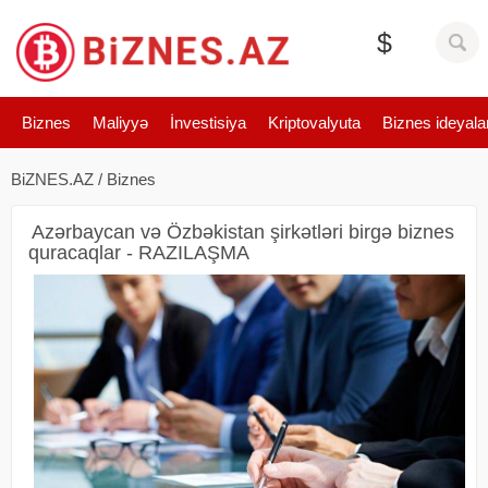
$
Biznes
Maliyyə
İnvestisiya
Kriptovalyuta
Biznes ideyala
BiZNES.AZ
/
Biznes
Azərbaycan və Özbəkistan şirkətləri birgə biznes
quracaqlar - RAZILAŞMA