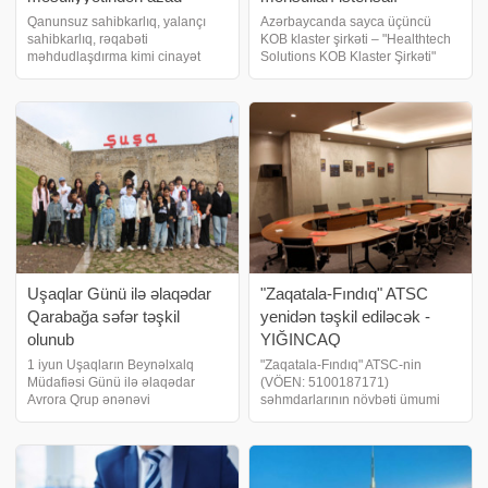
edilməyə dair şərt dəyişir
müəssisəsi yaradılacaq
Qanunsuz sahibkarlıq, yalançı
Azərbaycanda sayca üçüncü
sahibkarlıq, rəqabəti
KOB klaster şirkəti – "Healthtech
məhdudlaşdırma kimi cinayət
Solutions KOB Klaster Şirkəti"
törədən və cinayət nəticəsində
MMC yaradılıb. Orxan
vurulmuş ziyanı tamamilə ödəmiş
Məmmədov: "KOB-ların üçün
və ya cinayət nəticəsində əldə
inkişafı üçün maliyyə ekosistemi
edilmiş gəliri tamamilə dövlət
qurulmalıdır". Bu barədə -
büdcəsinə köçürmü
a İqtisadiyya
Uşaqlar Günü ilə əlaqədar
"Zaqatala-Fındıq" ATSC
Qarabağa səfər təşkil
yenidən təşkil ediləcək -
olunub
YIĞINCAQ
1 iyun Uşaqların Beynəlxalq
"Zaqatala-Fındıq" ATSC-nin
Müdafiəsi Günü ilə əlaqədar
(VÖEN: 5100187171)
Avrora Qrup ənənəvi
səhmdarlarının növbəti ümumi
"Azərbaycanı tanıyaq" layihəsini
yığıncağı keçiriləcək.
həyata keçirib. Şirkətin "Sosial-
Azərbaycanda xarici kapitallı
ictimai məsuliyyət" dəyərinə
şirkət – LƏĞV EDİLİR. biznes və
əsaslanan tədbir çərçivəsind
maliyyə xəbərləri portalı xəbər
verir ki, yığıncağı