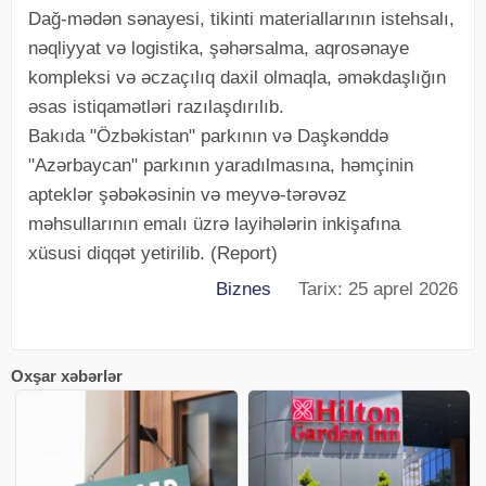
Dağ-mədən sənayesi, tikinti materiallarının istehsalı,
nəqliyyat və logistika, şəhərsalma, aqrosənaye
kompleksi və əczaçılıq daxil olmaqla, əməkdaşlığın
əsas istiqamətləri razılaşdırılıb.
Bakıda "Özbəkistan" parkının və Daşkənddə
"Azərbaycan" parkının yaradılmasına, həmçinin
apteklər şəbəkəsinin və meyvə-tərəvəz
məhsullarının emalı üzrə layihələrin inkişafına
xüsusi diqqət yetirilib. (Report)
Biznes
Tarix: 25 aprel 2026
Oxşar xəbərlər