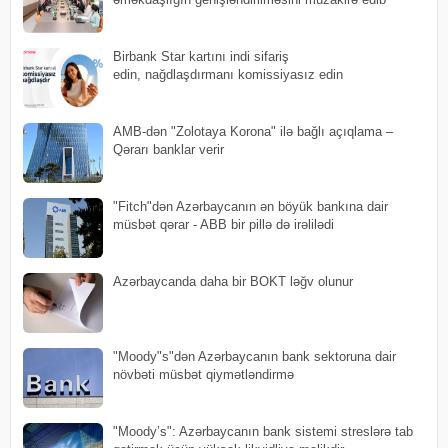
Birbank Star kartını indi sifariş
edin, nağdlaşdırmanı komissiyasız edin
AMB-dən "Zolotaya Korona" ilə bağlı açıqlama –
Qərarı banklar verir
"Fitch"dən Azərbaycanın ən böyük bankına dair
müsbət qərar - ABB bir pillə də irəlilədi
Azərbaycanda daha bir BOKT ləğv olunur
"Moody"s"dən Azərbaycanın bank sektoruna dair
növbəti müsbət qiymətləndirmə
"Moody’s": Azərbaycanın bank sistemi streslərə tab