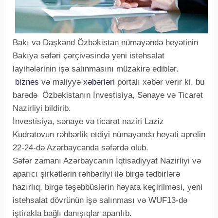
Bakı və Daşkənd Özbəkistan nümayəndə heyətinin
Bakıya səfəri çərçivəsində yeni istehsalat
layihələrinin işə salınmasını müzakirə ediblər.
biznes
və maliyyə
xəbərləri
portalı xəbər verir ki, bu
barədə Özbəkistanın İnvestisiya, Sənaye və Ticarət
Nazirliyi bildirib.
İnvestisiya, sənaye və ticarət naziri Laziz
Kudratovun rəhbərlik etdiyi nümayəndə heyəti aprelin
22-24-də Azərbaycanda səfərdə olub.
Səfər zamanı Azərbaycanın İqtisadiyyat Nazirliyi və
aparıcı şirkətlərin rəhbərliyi ilə birgə tədbirlərə
hazırlıq, birgə təşəbbüslərin həyata keçirilməsi, yeni
istehsalat dövrünün işə salınması və WUF13-də
iştirakla bağlı danışıqlar aparılıb.