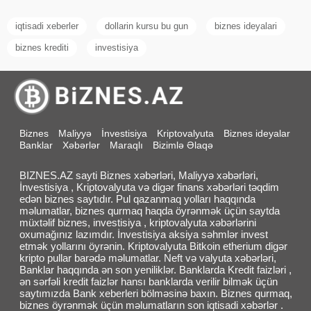
iqtisadi xeberler
dollarin kursu bu gun
biznes ideyalari
biznes krediti
investisiya
Biznes
Maliyyə
İnvestisiya
Kriptovalyuta
Biznes ideyalar
Banklar
Xəbərlər
Maraqlı
Bizimlə Əlaqə
BIZNES.AZ sayti Biznes xəbərləri, Maliyyə xəbərləri,
İnvestisiya , Kriptovalyuta və digər finans xəbərləri təqdim
edən biznes saytıdır. Pul qazanmaq yolları haqqında
məlumatlar, biznes qurmaq haqda öyrənmək üçün saytda
müxtəlif biznes, investisiya , kriptovalyuta xəbərlərini
oxumağınız lazımdır. İnvestisiya aksiya səhmlər invest
etmək yollarını öyrənin. Kriptovalyuta Bitkoin etherium digər
kripto pullar barədə məlumatlar. Neft və valyuta xəbərləri,
Banklar haqqında ən son yeniliklər. Banklarda Kredit faizləri ,
ən sərfəli kredit faizlər hansı banklarda verilir bilmək üçün
saytımızda Bank xeberleri bölməsinə baxın. Biznes qurmaq,
biznes öyrənmək üçün məlumatların son iqtisadi xəbərlər .