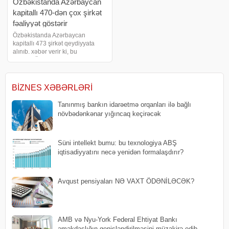
Özbəkistanda Azərbaycan
kapitallı 470-dən çox şirkət
fəaliyyət göstərir
Özbəkistanda Azərbaycan
kapitallı 473 şirkət qeydiyyata
alınıb. xəbər verir ki, bu
barədə Özbəkistanın Milli
Statistika Komitəsi bildirir.
Məlumata görə, bu il iyulun 1-nə
Özbəkistanda xarici
BIZNES XƏBƏRLƏRI
investisiyalı 20 502 müəssis
Tanınmış bankın idarəetmə orqanları ilə bağlı
növbədənkənar yığıncaq keçirəcək
Süni intellekt bumu: bu texnologiya ABŞ
iqtisadiyyatını necə yenidən formalaşdırır?
Avqust pensiyaları NƏ VAXT ÖDƏNİLƏCƏK?
AMB və Nyu-York Federal Ehtiyat Bankı
əməkdaşlığın genişləndirilməsini müzakirə edib