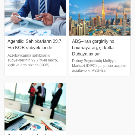
Agentlik: Sahibkarların 99,7
ABŞ–İran gərginliyinə
%-i KOB subyektləridir
baxmayaraq, şirkətlər
Dubaya axışır
Azərbaycanda sahibkarlıq
subyektlərinin 99,7 %-ni mikro,
Dubay Beynəlxalq Maliyyə
kiçik və orta biznes (KOB)
Mərkəzi (DIFC) çərşənbə axşamı
subyektləri təşkil edir. xəbər verir
açıqlayıb ki, ABŞ–İran
ki, bu barədə İqtisadiyyat
gərginliyinin davam etməsinə
Nazirliyinin tabeliyində Kiçik və
baxmayaraq, iyunun sonunadək
Orta Biznesin İnkişafı Agentliyinin
olan birillik dövrdə mərkəzdə yeni
(KOBİA
şirkət qeydiyyatlarının sayı 30%
artıb. Dubayda yaşayı