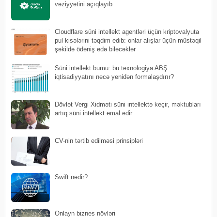
vəziyyətini açıqlayıb
Cloudflare süni intellekt agentləri üçün kriptovalyuta
pul kisələrini təqdim edib: onlar alışlar üçün müstəqil
şəkildə ödəniş edə biləcəklər
Süni intellekt bumu: bu texnologiya ABŞ
iqtisadiyyatını necə yenidən formalaşdırır?
Dövlət Vergi Xidməti süni intellektə keçir, məktubları
artıq süni intellekt emal edir
CV-nin tərtib edilməsi prinsipləri
Swift nədir?
Onlayn biznes növləri