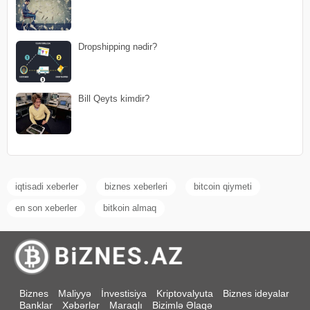
Dropshipping nədir?
Bill Qeyts kimdir?
iqtisadi xeberler
biznes xeberleri
bitcoin qiymeti
en son xeberler
bitkoin almaq
Biznes
Maliyyə
İnvestisiya
Kriptovalyuta
Biznes ideyalar
Banklar
Xəbərlər
Maraqlı
Bizimlə Əlaqə