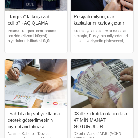
"Tarqovı"da küçə zəbt
Rusiyalı milyonçular
edilib? - AÇIQLAMA
kapitallarını xaricə çıxarır
Bakıda "Tarqovı" kimi tanınan
Kremlə yaxın oliqarxlar da daxil
ərazidə (Nizami küçəsi)
olmaqla, Rusiyanın milyarderləri
piyadaların istifadəsi üçün
iqtisadi vəziyyətin pisləşəcəyi,
nəzərdə tutulan yol restoran
bank sistemində problemlərin
tərəfindən zəbt olunub.
yaranacağı və aktivlərinin
Yasamalda vətəndaşın evi
dövlətin xeyrinə müsadirə oluna
qanunsuz sökülür? - Rəsmi
biləcəyi ilə bağlı narahatlıqlar
açıqlama. "Qafqazinfo"y
fonund
"Sahibkarlıq subyektlərinə
33 illik şirkətdən ikinci dəfə -
dəstək göstərilməsinin
47 MİN MANAT
qiymətləndirilməsi
GÖTÜRÜLÜR
Qaydaları" təsdiq edilib
Nazirlər Kabineti "Dövlət
"Orbita-Market" MMC (VÖEN: