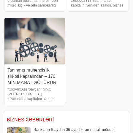
orqanları (qurumları) tərəfindən
160060231) nizamnamə
mikro, kiçik və orta sahibkarlıq
kapitalını yenidən azaldır. biznes
subyektlərinə və onlara dəstək
və maliyyə xəbərləri portalı xəbər
infrastrukturunu təşkil edən
verir ki, şirkətin nizamnamə
qurumlara, həmçinin mikro, kiçik
kapitalı 235 min manatdan 188
və orta sahibkarlıq subyektlərin
min manata – yəni 47 min manat
azaldılır
Tanınmış mühəndislik
şirkəti kapitalından – 170
MİN MANAT GÖTÜRÜR
"Glolynx Azərbaycan" MMC
(VÖEN: 1503971131)
nizamnamə kapitalını azaldır.
biznes və maliyyə xəbərləri
portalı xəbər verir ki, şirkətin
nizamnamə kapitalı 170 min
manat azaldılaraq 330 min manat
BIZNES XƏBƏRLƏRI
həcmində saxlanılır
Bankların 6 aydan 36 ayadək ən sərfəli müddətli