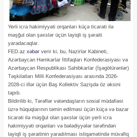
Yerli icra hakimiyyəti orqanları küçə ticarəti ilə
məşğul olan şəxslər üçün layiqli iş şəraiti
yaradacaqlar.
FED.az
xəbər
verir ki, bu, Nazirlər Kabineti,
Azərbaycan Həmkarlar İttifaqları Konfederasiyası və
Azərbaycan Respublikası Sahibkarlar (İşəgötürənlər)
Təşkilatları Milli Konfederasiyası arasında 2026-
2028-ci illər üçün Baş Kollektiv Sazişdə öz əksini
tapıb.
Bildirilib ki, Tərəflər vətəndaşların sosial müdafiəsi
üzrə hüquqlarının təmin edilməsi üçün küçə və bazar
ticarəti ilə məşğul olan şəxslər üçün yerli icra
hakimiyyəti orqanları və bələdiyyələr tərəfindən
layiqli iş şəraitinin yaradılması istiqamətində müvafiq