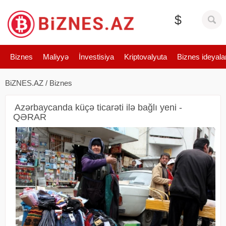
$
Biznes
Maliyyə
İnvestisiya
Kriptovalyuta
Biznes ideyala
BiZNES.AZ
/
Biznes
Azərbaycanda küçə ticarəti ilə bağlı yeni -
QƏRAR