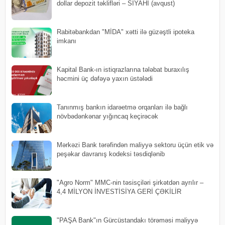
dollar depozit təklifləri – SİYAHI (avqust)
Rabitəbankdan "MİDA" xətti ilə güzəştli ipoteka
imkanı
Kapital Bank-ın istiqrazlarına tələbat buraxılış
həcmini üç dəfəyə yaxın üstələdi
Tanınmış bankın idarəetmə orqanları ilə bağlı
növbədənkənar yığıncaq keçirəcək
Mərkəzi Bank tərəfindən maliyyə sektoru üçün etik və
peşəkar davranış kodeksi təsdiqlənib
"Agro Norm" MMC-nin təsisçiləri şirkətdən ayrılır –
4,4 MİLYON İNVESTİSİYA GERİ ÇƏKİLİR
"PAŞA Bank"ın Gürcüstandakı törəməsi maliyyə