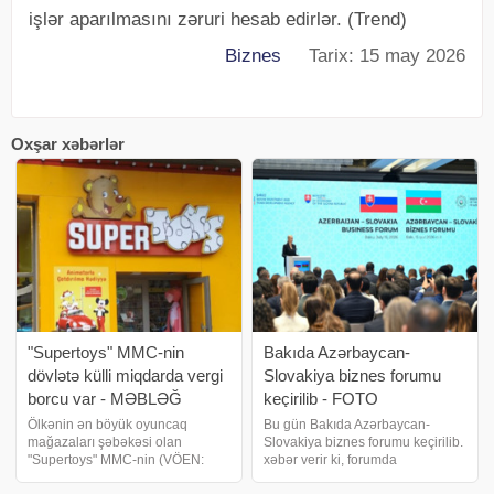
işlər aparılmasını zəruri hesab edirlər. (Trend)
Biznes
Tarix: 15 may 2026
Oxşar xəbərlər
"Supertoys" MMC-nin
Bakıda Azərbaycan-
dövlətə külli miqdarda vergi
Slovakiya biznes forumu
borcu var - MƏBLƏĞ
keçirilib - FOTO
Ölkənin ən böyük oyuncaq
Bu gün Bakıda Azərbaycan-
mağazaları şəbəkəsi olan
Slovakiya biznes forumu keçirilib.
"Supertoys" MMC-nin (VÖEN:
xəbər verir ki, forumda
1005376651) dövlətə külli
iqtisadiyyat naziri Mikayıl