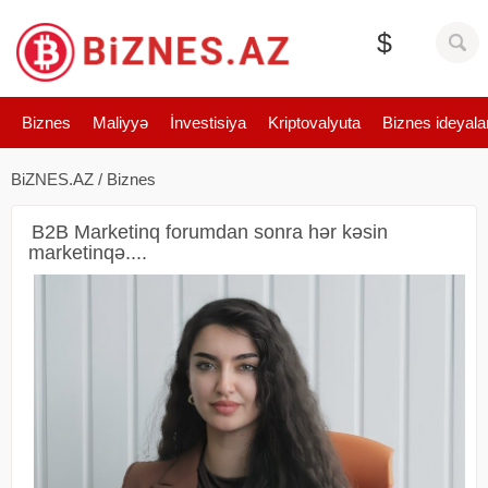
$
Biznes
Maliyyə
İnvestisiya
Kriptovalyuta
Biznes ideyala
BiZNES.AZ
/
Biznes
B2B Marketinq forumdan sonra hər kəsin
marketinqə....