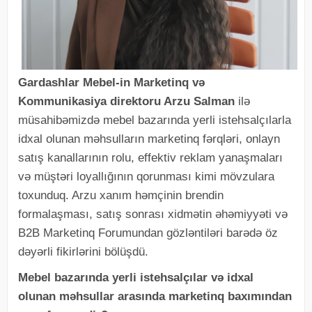
Gardashlar Mebel-in Marketinq və
Kommunikasiya direktoru Arzu Salman
ilə
müsahibəmizdə mebel bazarında yerli istehsalçılarla
idxal olunan məhsulların marketinq fərqləri, onlayn
satış kanallarının rolu, effektiv reklam yanaşmaları
və müştəri loyallığının qorunması kimi mövzulara
toxunduq. Arzu xanım həmçinin brendin
formalaşması, satış sonrası xidmətin əhəmiyyəti və
B2B Marketinq Forumundan gözləntiləri barədə öz
dəyərli fikirlərini bölüşdü.
Mebel bazarında yerli istehsalçılar və idxal
olunan məhsullar arasında marketinq baxımından