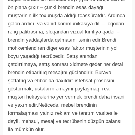
ön plana çıxır – çünki brendin əsas dayağı
müştərinin ilk toxunuşda aldığı təəssüratdır. Ardınca
gələn ardıcıl və vahid kommunikasiya dili – loqodan
rəng palitrasına, sloqandan vizual kimliyə qədər –
brendin yaddaşlarda qalmasını təmin edir.Brendi
möhkəmləndirən digər əsas faktor müştərinin yol
boyu yaşadığı təcrübədir. Satış anından
çatdırılmaya, satış sonrası xidmətə qədər hər detal
brendin etibarlılıq mesajını gücləndirir. Buraya
şəffaflıq və etibar da daxildir: istehsal prosesini
göstərmək, ustaların əməyini paylaşmaq, real
müştəri hekayələrinə yer vermək brendi daha insani
və yaxın edir.Nəticədə, mebel brendinin
formalaşması yalnız reklam və tanıtım vasitəsilə
deyil, məhsul, mesaj və təcrübənin düzgün balansı
ilə mümkün olur.