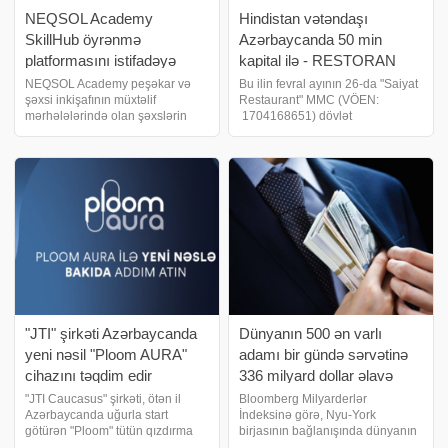
NEQSOL Academy
Hindistan vətəndaşı
SkillHub öyrənmə
Azərbaycanda 50 min
platformasını istifadəyə
kapital ilə - RESTORAN
verib
AÇIB
NEQSOL Academy peşəkar və
Bu ilin fevral ayının 26-da "Saiyat
şəxsi inkişafının müxtəlif
Restaurant" MMC (VÖEN:
mərhələlərində olan şəxslərin
1704168651) dövlət
bilik və bacarıqlarını inkişaf
qeydiyyatına alınıb. Çin vətəndaşı
etdirməsinə dəstək vermək
Bakıda 50 min manat kapitalla
məqsədilə hər kəs üçün açıq olan
şirkət yaradıb . biznes və maliyyə
yeni rəqəmsal öyrənmə
xəbərləri portalı xəbər verir ki
platforması SkillHub-ı təqdi
"JTI" şirkəti Azərbaycanda
Dünyanın 500 ən varlı
yeni nəsil "Ploom AURA"
adamı bir gündə sərvətinə
cihazını təqdim edir
336 milyard dollar əlavə
edib
"JTI Caucasus" şirkəti, ötən il
Bloomberg Milyarderlər
Azərbaycanda uğurla start
İndeksinə görə, Nyu-York
götürən "Ploom" tütün qızdırma
birjasının bağlanışında dünyanın
sistemləri xəttinin ən yeni üzvü –
ən varlı 500 insanı sərvətinə 336