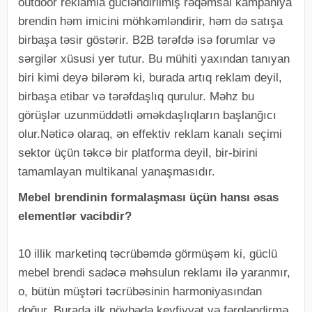
outdoor reklamla gücləndirilmiş rəqəmsal kampaniya
brendin həm imicini möhkəmləndirir, həm də satışa
birbaşa təsir göstərir. B2B tərəfdə isə forumlar və
sərgilər xüsusi yer tutur. Bu mühiti yaxından tanıyan
biri kimi deyə bilərəm ki, burada artıq reklam deyil,
birbaşa etibar və tərəfdaşlıq qurulur. Məhz bu
görüşlər uzunmüddətli əməkdaşlıqların başlanğıcı
olur.Nəticə olaraq, ən effektiv reklam kanalı seçimi
sektor üçün təkcə bir platforma deyil, bir-birini
tamamlayan multikanal yanaşmasıdır.
Mebel brendinin formalaşması üçün hansı əsas
elementlər vacibdir?
10 illik marketinq təcrübəmdə görmüşəm ki, güclü
mebel brendi sadəcə məhsulun reklamı ilə yaranmır,
o, bütün müştəri təcrübəsinin harmoniyasından
doğur. Burada ilk növbədə keyfiyyət və fərqləndirmə