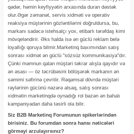
qədər, həmin keyfiyyətin arxasında duran dəstək
olur.Əgər zəmanət, servis xidməti və operativ
reaksiya müştərinin gözləntilərini doğruldursa, bu,
markanı sadəcə istehsalçı yox, etibarlı tərəfdaş kimi
mövqeləndirir. Əks halda isə ən güclü reklam belə
loyallığı qoruya bilmir.Marketinq baxımından satış
sonrası xidmət ən güclü "sözsüz kommunikasiya"dır.
Çünki məmnun qalan müştəri təkrar alışla qayıdır və
ən əsası — öz təcrübəsini bölüşərək markanın ən
səmimi səfirinə çevrilir. Rəqəmsal dövrdə müştəri
rəylərinin gücünü nəzərə alsaq, satış sonrası
xidmətin marketinqdə oynadığı rol bəzən ən bahalı
kampaniyadan daha təsirli ola bilir.
Siz B2B Marketinq Forumunun spikerlərindən
birisiniz. Bu forumdan sonra hansı nəticələri
görməyi arzulayırsınız?