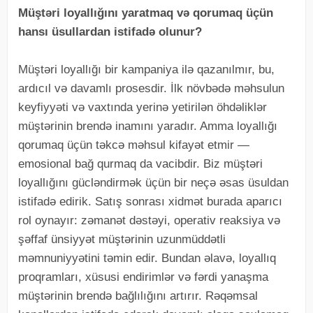
Müştəri loyallığını yaratmaq və qorumaq üçün
hansı üsullardan istifadə olunur?
Müştəri loyallığı bir kampaniya ilə qazanılmır, bu,
ardıcıl və davamlı prosesdir. İlk növbədə məhsulun
keyfiyyəti və vaxtında yerinə yetirilən öhdəliklər
müştərinin brendə inamını yaradır. Amma loyallığı
qorumaq üçün təkcə məhsul kifayət etmir —
emosional bağ qurmaq da vacibdir. Biz müştəri
loyallığını gücləndirmək üçün bir neçə əsas üsuldan
istifadə edirik. Satış sonrası xidmət burada aparıcı
rol oynayır: zəmanət dəstəyi, operativ reaksiya və
şəffaf ünsiyyət müştərinin uzunmüddətli
məmnuniyyətini təmin edir. Bundan əlavə, loyallıq
proqramları, xüsusi endirimlər və fərdi yanaşma
müştərinin brendə bağlılığını artırır. Rəqəmsal