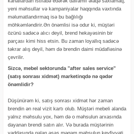
kanallardan istifadə edərək davamlı əlaqə saxlamaq,
yeni məhsullar və kampaniyalar haqqında vaxtında
məlumatlandırmaq isə bu bağlılığı
möhkəmləndirir.Ən önəmlisi isə odur ki, müştəri
özünü sadəcə alıcı deyil, brend hekayəsinin bir
parçası kimi hiss etsin. Bu zaman loyallıq sadəcə
təkrar alış deyil, həm də brendin daimi müdafiəsinə
çevrilir.
Sizcə, mebel sektorunda "after sales service"
(satış sonrası xidmət) marketinqdə nə qədər
önəmlidir?
Düşünürəm ki, satış sonrası xidmət hər zaman
brendin ən real vizit kartı olub. Müştəri mebeli alanda
yalnız məhsulu yox, həm də o məhsulun arxasında
dayanan brendi satın alır. Və burada müştərinin
yaddaşında qalan əsas məqam məhsulun keyfiyyəti