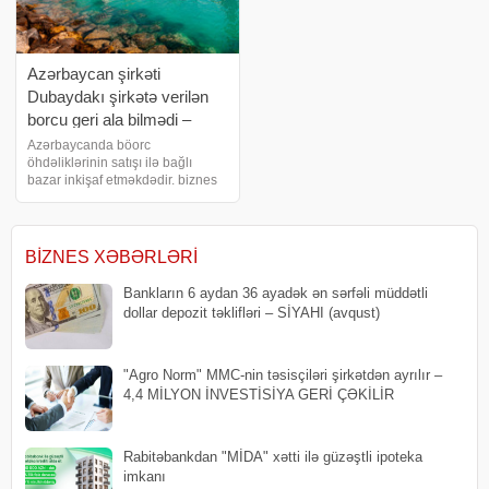
Azərbaycan şirkəti
Dubaydakı şirkətə verilən
borcu geri ala bilmədi –
BORCU SATIŞA ÇIXARDI
Azərbaycanda böorc
öhdəliklərinin satışı ilə bağlı
bazar inkişaf etməkdədir. biznes
və maliyyə xəbərləri portalı xəbər
verir ki, "Aqrar Kredit" BOKT öz
balansında olan debitor borcların
bir hissəsini satışa çıxarıb
BIZNES XƏBƏRLƏRI
Bankların 6 aydan 36 ayadək ən sərfəli müddətli
dollar depozit təklifləri – SİYAHI (avqust)
"Agro Norm" MMC-nin təsisçiləri şirkətdən ayrılır –
4,4 MİLYON İNVESTİSİYA GERİ ÇƏKİLİR
Rabitəbankdan "MİDA" xətti ilə güzəştli ipoteka
imkanı