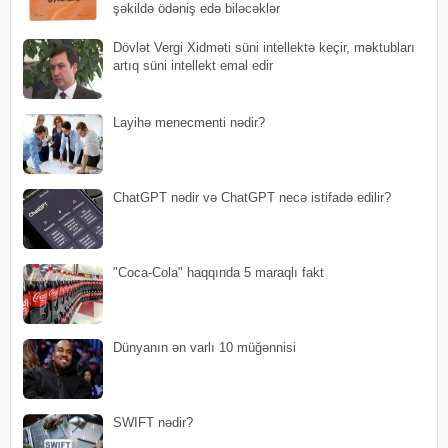
şəkildə ödəniş edə biləcəklər
Dövlət Vergi Xidməti süni intellektə keçir, məktubları
artıq süni intellekt emal edir
Layihə menecmenti nədir?
ChatGPT nədir və ChatGPT necə istifadə edilir?
"Coca-Cola" haqqında 5 maraqlı fakt
Dünyanın ən varlı 10 müğənnisi
SWIFT nədir?