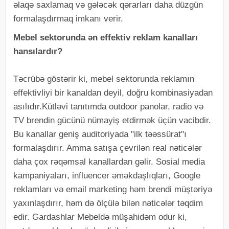
əlaqə saxlamaq və gələcək qərarları daha düzgün
formalaşdırmaq imkanı verir.
Mebel sektorunda ən effektiv reklam kanalları
hansılardır?
Təcrübə göstərir ki, mebel sektorunda reklamın
effektivliyi bir kanaldan deyil, doğru kombinasiyadan
asılıdır.Kütləvi tanıtımda outdoor panolar, radio və
TV brendin gücünü nümayiş etdirmək üçün vacibdir.
Bu kanallar geniş auditoriyada "ilk təəssürat"ı
formalaşdırır. Amma satışa çevrilən real nəticələr
daha çox rəqəmsal kanallardan gəlir. Sosial media
kampaniyaları, influencer əməkdaşlıqları, Google
reklamları və email marketing həm brendi müştəriyə
yaxınlaşdırır, həm də ölçülə bilən nəticələr təqdim
edir. Gardashlar Mebeldə müşahidəm odur ki,