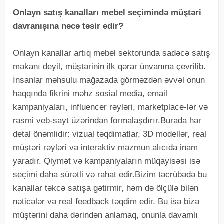
Onlayn satış kanalları mebel seçimində müştəri
davranışına necə təsir edir?
Onlayn kanallar artıq mebel sektorunda sadəcə satış
məkanı deyil, müştərinin ilk qərar ünvanına çevrilib.
İnsanlar məhsulu mağazada görməzdən əvvəl onun
haqqında fikrini məhz sosial media, email
kampaniyaları, influencer rəyləri, marketplace-lər və
rəsmi veb-sayt üzərindən formalaşdırır.Burada hər
detal önəmlidir: vizual təqdimatlar, 3D modellər, real
müştəri rəyləri və interaktiv məzmun alıcıda inam
yaradır. Qiymət və kampaniyaların müqayisəsi isə
seçimi daha sürətli və rahat edir.Bizim təcrübədə bu
kanallar təkcə satışa gətirmir, həm də ölçülə bilən
nəticələr və real feedback təqdim edir. Bu isə bizə
müştərini daha dərindən anlamaq, onunla davamlı