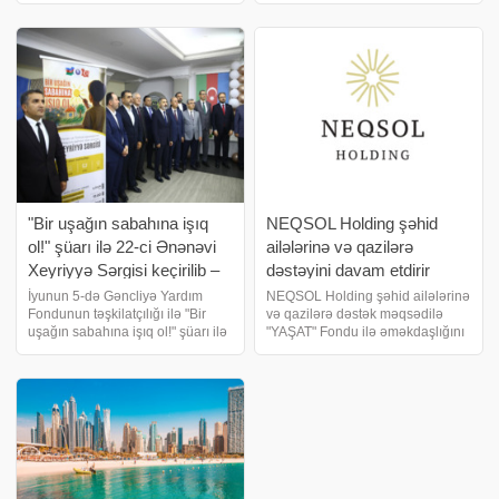
"Ploom AURA" cihazının ölkədə
milyard dollar əlavə edib. Mask
rəsmi satışına başlanıldığını elan
tarixdə ilk trilyonçu oldu - YENİ
edir
RƏQƏMLƏR. xəbər verir ki, 15
iyunda qeyd
"Bir uşağın sabahına işıq
NEQSOL Holding şəhid
ol!" şüarı ilə 22-ci Ənənəvi
ailələrinə və qazilərə
Xeyriyyə Sərgisi keçirilib –
dəstəyini davam etdirir
FOTOLAR
İyunun 5-də Gəncliyə Yardım
NEQSOL Holding şəhid ailələrinə
Fondunun təşkilatçılığı ilə "Bir
və qazilərə dəstək məqsədilə
uşağın sabahına işıq ol!" şüarı ilə
"YAŞAT" Fondu ilə əməkdaşlığını
22-ci Ənənəvi Xeyriyyə Sərgisi
davam etdirir. Əməkdaşlıq
keçirilib. biznes və maliyyə
çərçivəsində bu ildən etibarən
xəbərləri portalına bu barədə
"YAŞAT" Fondunun təşkilatçılığı
Azərbaycan-Türkiyə İş Adamlar
ilə "Zərif Görüş"