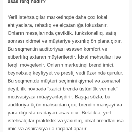
əsas fərq nədir?
Yerli istehsalçılar marketinqdə daha çox lokal
ehtiyaclara, rahatlıq və əlçatanlığa fokuslanır.
Onların mesajlarında çeviklik, funksionallıq, satış
sonrası xidmət və müştəriyə yaxınlıq ön plana çıxır.
Bu seqmentin auditoriyası əsasən komfort və
etibarlılıq axtaran müştərilərdir. İdxal məhsulları isə
fərqli mövqelənir. Onların marketinqi brend imici,
beynəlxalq keyfiyyət və prestij vədi üzərində qurulur.
Bu seqmentdə müştəri seçimini qiymət və zəmanət
deyil, ilk növbədə "xarici brendə üstünlük vermək"
motivasiyası müəyyənləşdirir. Başqa sözlə, bu
auditoriya üçün məhsuldan çox, brendin mənşəyi və
yaratdığı status dəyəri əsas olur. Beləliklə, yerli
istehsalçılar praktiklik və yaxınlıq, idxal brendləri isə
imic və aspirasiya ilə rəqabət aparır.