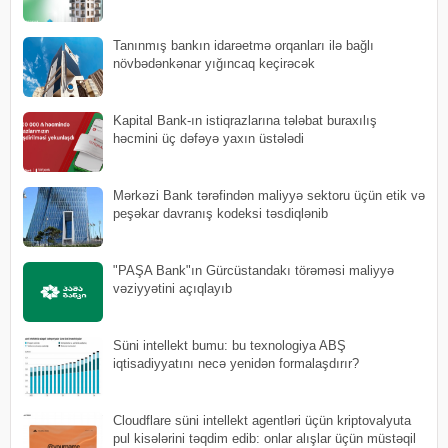
Tanınmış bankın idarəetmə orqanları ilə bağlı
növbədənkənar yığıncaq keçirəcək
Kapital Bank-ın istiqrazlarına tələbat buraxılış
həcmini üç dəfəyə yaxın üstələdi
Mərkəzi Bank tərəfindən maliyyə sektoru üçün etik və
peşəkar davranış kodeksi təsdiqlənib
"PAŞA Bank"ın Gürcüstandakı törəməsi maliyyə
vəziyyətini açıqlayıb
Süni intellekt bumu: bu texnologiya ABŞ
iqtisadiyyatını necə yenidən formalaşdırır?
Cloudflare süni intellekt agentləri üçün kriptovalyuta
pul kisələrini təqdim edib: onlar alışlar üçün müstəqil