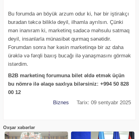
Bu forumda ən böyük arzum odur ki, hər bir iştirakçı
buradan təkcə biliklə deyil, ilhamla ayrılsın. Çünki
mən inanıram ki, marketinq sadəcə məhsulu satmaq
deyil, insanlarla münasibət qurmaq sənətidir.
Forumdan sonra hər kəsin marketinqə bir az daha
ürəklə və fərqli baxış bucağı ilə yanaşmasını görmək
istərdim.
B2B marketinq forumuna bilet əldə etmək üçün
bu nömrə ilə əlaqə saxlıya bilərsiniz: +994 50 828
00 12
Biznes
Tarix: 09 sentyabr 2025
Oxşar xəbərlər