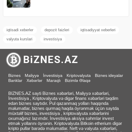
iqtisadi xeberler
depozit faizleri
iqtisadiyyat xeberleri
valyuta kurslari
investisiya
Biznes
Maliyyə
İnvestisiya
Kriptovalyuta
Biznes ideyalar
Banklar
Xəbərlər
Maraqlı
Bizimlə Əlaqə
BIZNES.AZ sayti Biznes xəbərləri, Maliyyə xəbərləri,
İnvestisiya , Kriptovalyuta və digər finans xəbərləri təqdim
edən biznes saytıdır. Pul qazanmaq yolları haqqında
məlumatlar, biznes qurmaq haqda öyrənmək üçün saytda
müxtəlif biznes, investisiya , kriptovalyuta xəbərlərini
oxumağınız lazımdır. İnvestisiya aksiya səhmlər invest
etmək yollarını öyrənin. Kriptovalyuta Bitkoin etherium digər
kripto pullar barədə məlumatlar. Neft və valyuta xəbərləri,