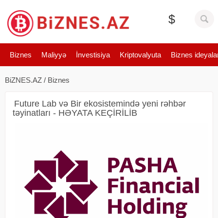
$
Biznes
Maliyyə
İnvestisiya
Kriptovalyuta
Biznes ideyala
BiZNES.AZ
/
Biznes
Future Lab və Bir ekosistemində yeni rəhbər
təyinatları - HƏYATA KEÇİRİLİB