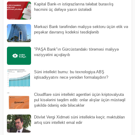
Kapital Bank-ın istiqrazlarına tələbat buraxılış
həcmini üç dəfəyə yaxın üstələdi
Mərkəzi Bank tərəfindən maliyyə sektoru üçün etik və
peşəkar davranış kodeksi təsdiqlənib
"PAŞA Bank"ın Gürcüstandakı törəməsi maliyyə
vəziyyətini açıqlayıb
Süni intellekt bumu: bu texnologiya ABŞ
iqtisadiyyatını necə yenidən formalaşdırır?
Cloudflare süni intellekt agentləri üçün kriptovalyuta
pul kisələrini təqdim edib: onlar alışlar üçün müstəqil
şəkildə ödəniş edə biləcəklər
Dövlət Vergi Xidməti süni intellektə keçir, məktubları
artıq süni intellekt emal edir