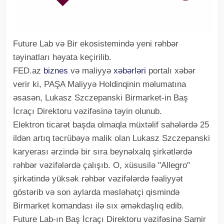
Future Lab və Bir ekosistemində yeni rəhbər
təyinatları həyata keçirilib.
FED.az
biznes
və maliyyə
xəbərləri
portalı xəbər
verir ki, PAŞA Maliyyə Holdinqinin məlumatına
əsasən, Lukasz Szczepanski Birmarket-in Baş
İcraçı Direktoru vəzifəsinə təyin olunub.
Elektron ticarət başda olmaqla müxtəlif sahələrdə 25
ildən artıq təcrübəyə malik olan Lukasz Szczepanski
karyerası ərzində bir sıra beynəlxalq şirkətlərdə
rəhbər vəzifələrdə çalışıb. O, xüsusilə "Allegro"
şirkətində yüksək rəhbər vəzifələrdə fəaliyyət
göstərib və son aylarda məsləhətçi qismində
Birmarket komandası ilə sıx əməkdaşlıq edib.
Future Lab-ın Baş İcraçı Direktoru vəzifəsinə Samir