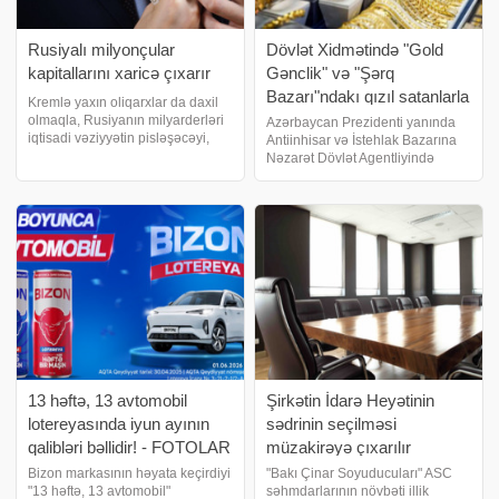
Rusiyalı milyonçular
Dövlət Xidmətində "Gold
kapitallarını xaricə çıxarır
Gənclik" və "Şərq
Bazarı"ndakı qızıl satanlarla
Kremlə yaxın oliqarxlar da daxil
görüş keçirilib
olmaqla, Rusiyanın milyarderləri
Azərbaycan Prezidenti yanında
iqtisadi vəziyyətin pisləşəcəyi,
Antiinhisar və İstehlak Bazarına
bank sistemində problemlərin
Nəzarət Dövlət Agentliyində
yaranacağı və aktivlərinin
"Gold Gənclik" və "Şərq Bazarı"
dövlətin xeyrinə müsadirə oluna
ticarət mərkəzlərində fəaliyyət
biləcəyi ilə bağlı narahatlıqlar
göstərən sahibkarlarla görüş
fonund
keçirilib. Laçı
13 həftə, 13 avtomobil
Şirkətin İdarə Heyətinin
lotereyasında iyun ayının
sədrinin seçilməsi
qalibləri bəllidir! - FOTOLAR
müzakirəyə çıxarılır
Bizon markasının həyata keçirdiyi
"Bakı Çinar Soyuducuları" ASC
"13 həftə, 13 avtomobil"
səhmdarlarının növbəti illik