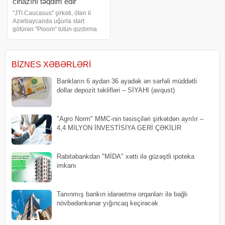
cihazını təqdim edir
"JTI Caucasus" şirkəti, ötən il
Azərbaycanda uğurla start
götürən "Ploom" tütün qızdırma
sistemləri xəttinin ən yeni üzvü –
"Ploom AURA" cihazının ölkədə
rəsmi satışına başlanıldığını elan
edir
BIZNES XƏBƏRLƏRI
Bankların 6 aydan 36 ayadək ən sərfəli müddətli
dollar depozit təklifləri – SİYAHI (avqust)
"Agro Norm" MMC-nin təsisçiləri şirkətdən ayrılır –
4,4 MİLYON İNVESTİSİYA GERİ ÇƏKİLİR
Rabitəbankdan "MİDA" xətti ilə güzəştli ipoteka
imkanı
Tanınmış bankın idarəetmə orqanları ilə bağlı
növbədənkənar yığıncaq keçirəcək