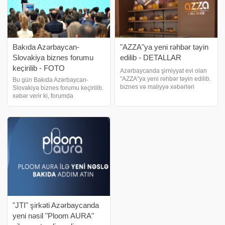
Bakıda Azərbaycan-
"AZZA"ya yeni rəhbər təyin
Slovakiya biznes forumu
edilib - DETALLAR
keçirilib - FOTO
Azərbaycanda şirniyyat evi olan
"AZZA"ya yeni rəhbər təyin edilib.
Bu gün Bakıda Azərbaycan-
biznes və maliyyə xəbərləri
Slovakiya biznes forumu keçirilib.
portalı "Banker"ə istinadən xəbər
xəbər verir ki, forumda
verir ki, Nəriman Hüseynov Eldar
iqtisadiyyat naziri Mikayıl
oğlu "AZZA" QSC-yə yeni rəhbə
Cabbarov və Slovakiyanın Baş
nazirinin müavini, iqtisadiyyat
naziri Denisa Sakova iştirak
ediblər. Forum çərçivəsind
"JTI" şirkəti Azərbaycanda
yeni nəsil "Ploom AURA"