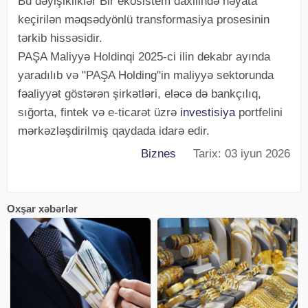
Bu dəyişikliklər Bir ekosistem daxilində həyata
keçirilən məqsədyönlü transformasiya prosesinin
tərkib hissəsidir.
PAŞA Maliyyə Holdinqi 2025-ci ilin dekabr ayında
yaradılıb və "PAŞA Holding"in maliyyə sektorunda
fəaliyyət göstərən şirkətləri, eləcə də bankçılıq,
sığorta, fintek və e-ticarət üzrə
investisiya
portfelini
mərkəzləşdirilmiş qaydada idarə edir.
Biznes
Tarix: 03 iyun 2026
Oxşar xəbərlər