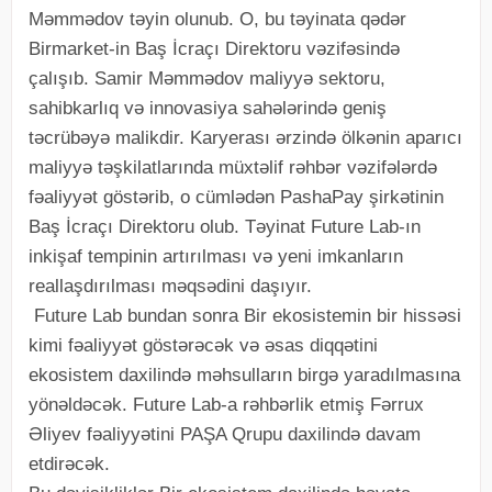
Məmmədov təyin olunub. O, bu təyinata qədər
Birmarket-in Baş İcraçı Direktoru vəzifəsində
çalışıb. Samir Məmmədov maliyyə sektoru,
sahibkarlıq və innovasiya sahələrində geniş
təcrübəyə malikdir. Karyerası ərzində ölkənin aparıcı
maliyyə təşkilatlarında müxtəlif rəhbər vəzifələrdə
fəaliyyət göstərib, o cümlədən PashaPay şirkətinin
Baş İcraçı Direktoru olub. Təyinat Future Lab-ın
inkişaf tempinin artırılması və yeni imkanların
reallaşdırılması məqsədini daşıyır.
Future Lab bundan sonra Bir ekosistemin bir hissəsi
kimi fəaliyyət göstərəcək və əsas diqqətini
ekosistem daxilində məhsulların birgə yaradılmasına
yönəldəcək. Future Lab-a rəhbərlik etmiş Fərrux
Əliyev fəaliyyətini PAŞA Qrupu daxilində davam
etdirəcək.