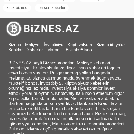
kicik biznes
en son xeberler
Biznes
Maliyyə
İnvestisiya
Kriptovalyuta
Biznes ideyalar
Banklar
Xəbərlər
Maraqlı
Bizimlə Əlaqə
BIZNES.AZ sayti Biznes xəbərləri, Maliyyə xəbərləri,
İnvestisiya , Kriptovalyuta və digər finans xəbərləri təqdim
edən biznes saytıdır. Pul qazanmaq yolları haqqında
məlumatlar, biznes qurmaq haqda öyrənmək üçün saytda
müxtəlif biznes, investisiya , kriptovalyuta xəbərlərini
oxumağınız lazımdır. İnvestisiya aksiya səhmlər invest
etmək yollarını öyrənin. Kriptovalyuta Bitkoin etherium digər
kripto pullar barədə məlumatlar. Neft və valyuta xəbərləri,
Banklar haqqında ən son yeniliklər. Banklarda Kredit faizləri ,
ən sərfəli kredit faizlər hansı banklarda verilir bilmək üçün
saytımızda Bank xeberleri bölməsinə baxın. Biznes qurmaq,
biznes öyrənmək üçün məlumatların son iqtisadi xəbərlər .
İqtisadiyyat xeberleri , Makro və mikro ekonomika xəbərləri
Pul axını izləmək üçün gündəlik xəbərləri oxumağınız
lazımdır.