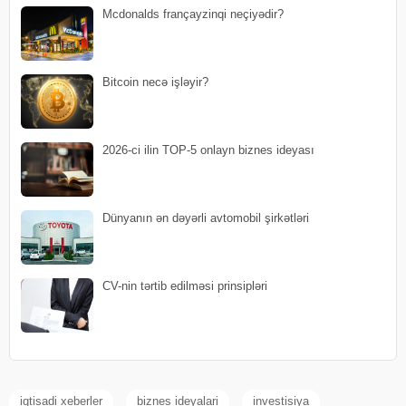
Mcdonalds françayzinqi neçiyədir?
Bitcoin necə işləyir?
2026-ci ilin TOP-5 onlayn biznes ideyası
Dünyanın ən dəyərli avtomobil şirkətləri
CV-nin tərtib edilməsi prinsipləri
iqtisadi xeberler
biznes ideyalari
investisiya