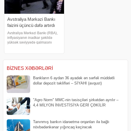
Avstraliya Mərkəzi Bankı
faizini üçüncü dəfə artırdı
Avstraliya Mərkəzi Bankı (RBA),
inflyasiyanın inadkar şəkildə
yüksək səviyyədə qalmasını
nəzarət altına almaq məqsədilə
pul siyasəti faizini ardıcıl üçüncü
iclasda artıraraq 4,1%-dən
4,35%-ə yüksəltdib. Marja xəbər
veri
BIZNES XƏBƏRLƏRI
Bankların 6 aydan 36 ayadək ən sərfəli müddətli
dollar depozit təklifləri – SİYAHI (avqust)
"Agro Norm" MMC-nin təsisçiləri şirkətdən ayrılır –
4,4 MİLYON İNVESTİSİYA GERİ ÇƏKİLİR
Tanınmış bankın idarəetmə orqanları ilə bağlı
növbədənkənar yığıncaq keçirəcək