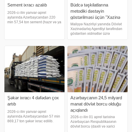
Sement ixracı azalıb
Büdcə təşkilatlarına
metodiki dəstəyin
2026-cı ilin yanvar-aprel
göstərilməsi üçün "Xəzinə
aylarında Azərbaycandan 220
min 57,54 ton sement (hazır və ya
Bələdçisi" hazırlanıb
Maliyyə Nazirliyi yanında Dövlət
klinker formasında) ixrac edilib.
Xəzinədarlıq Agentliyi tərəfindən
2025-ci ilin eyni dövründə bu
göstərilən xidmətlər üzrə
göstərici 262 min 21,59 ton təşkil
müraciətlərin qəbulu və icra
etmişdi. Beləliklə, sement ixracını
prosesində büdcə təşkilatlarına
metodiki dəstəyin göstərilməsi
üçün "Xəzinə Bələdçisi"
hazırlanıb
Şəkər ixracı 4 dəfədən çox
Azərbaycanın 24,5 milyard
artıb
manat dövlət borcu olduğu
açıqlandı
2026-cı ilin yanvar-aprel
aylarında Azərbaycandan 57 min
2026-cı ilin 01 aprel tarixinə
869,17 ton şəkər ixrac edilib.
Azərbaycan Respublikasının
2025-ci ilin eyni dövründə bu
dövlət borcu (daxili və xarici
göstərici 13 min 667,64 ton təşkil
dövlət borcu) 24 milyard 464,7