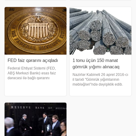
etmişdi. Beləliklə, şəkər ixracının
milyon manat və ya 2026-cı il
həcmi illik müqayisədə 44 min
üzrə 130 milyard 873,5 milyon
201,5
manat məbləğində
proqnozlaşdırılan Ümum
FED faiz qərarını açıqladı
1 tonu üçün 150 manat
gömrük yığımı alınacaq
Federal Ehtiyat Sistemi (FED,
ABŞ Mərkəzi Bankı) əsas faiz
Nazirlər Kabineti 26 aprel 2016-cı
dərəcəsi ilə bağlı qərarını
il tarixli "Gömrük yığımlarının
açıqlayıb. xəbər verir ki, Mərkəzi
məbləğləri"ndə dəyişiklik edib.
bankın rəsmiləri baza faiz
Bununla bağlı Baş nazir Əli
dərəcəsini 3,5%–3,75%
Əsədov yeni əmr imzalayıb. VTB-
diapazonunda saxlamaq
də minimal faiz dərəcəsi ilə nağd
qərarına gəliblər. FED 2025-c
kredit 9.9%-dən. Qərar