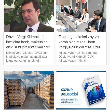
Dövlət Vergi Xidməti süni
Ticarət şəbəkələri zay və
intellektə keçir, məktubları
xarab olan məhsulların
artıq süni intellekt emal edir
vergiyə cəlb edilməsi üzrə
təkliflər hazırlayıblar
Dövlət Vergi Xidməti (DVX) süni
İqtisadiyyat Nazirliyi yanında
intellekt və məlumat analitikası
Dövlət Vergi Xidməti (DVX)
texnologiyalarının tətbiqini
iqtisadiyyatın müxtəlif
genişləndirir. Hazırda qurumda
sahələrində fəaliyyət göstərən
sənəd dövriyyəsi, proqram
sahibkarların qarşılaşdıqları
təminatının test edilməsi, ƏDV
çətinliklərin öyrənilməsi və biznes
geri al sisteminin emalı və digər
mühitinin daha da
istiqamətlərd
yaxşılaşdırılması məqsədil