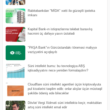
Rabitəbankdan "MİDA" xətti ilə güzəştli ipoteka
imkanı
Kapital Bank-ın istiqrazlarına tələbat buraxılış
həcmini üç dəfəyə yaxın üstələdi
"PAŞA Bank"ın Gürcüstandakı törəməsi maliyyə
vəziyyətini açıqlayıb
Süni intellekt bumu: bu texnologiya ABŞ
iqtisadiyyatını necə yenidən formalaşdırır?
Cloudflare süni intellekt agentləri üçün kriptovalyuta
pul kisələrini təqdim edib: onlar alışlar üçün müstəqil
şəkildə ödəniş edə biləcəklər
Dövlət Vergi Xidməti süni intellektə keçir, məktubları
artıq süni intellekt emal edir