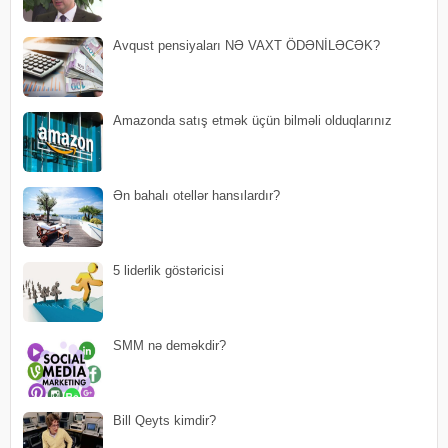
Avqust pensiyaları NƏ VAXT ÖDƏNİLƏCƏK?
Amazonda satış etmək üçün bilməli olduqlarınız
Ən bahalı otellər hansılardır?
5 liderlik göstəricisi
SMM nə deməkdir?
Bill Qeyts kimdir?