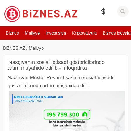
$
Biznes
Maliyyə
İnvestisiya
Kriptovalyuta
Biznes ideyala
BiZNES.AZ
/
Maliyyə
Naxçıvanın sosial-iqtisadi göstəricilərində
artım müşahidə edilib - İnfoqrafika
Naxçıvan Muxtar Respublikasının sosial-iqtisadi
göstəricilərində artım müşahidə edilib