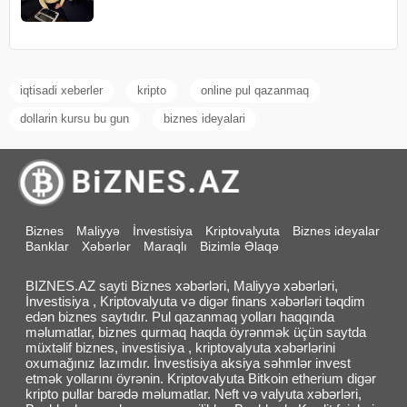
iqtisadi xeberler
kripto
online pul qazanmaq
dollarin kursu bu gun
biznes ideyalari
Biznes
Maliyyə
İnvestisiya
Kriptovalyuta
Biznes ideyalar
Banklar
Xəbərlər
Maraqlı
Bizimlə Əlaqə
BIZNES.AZ sayti Biznes xəbərləri, Maliyyə xəbərləri,
İnvestisiya , Kriptovalyuta və digər finans xəbərləri təqdim
edən biznes saytıdır. Pul qazanmaq yolları haqqında
məlumatlar, biznes qurmaq haqda öyrənmək üçün saytda
müxtəlif biznes, investisiya , kriptovalyuta xəbərlərini
oxumağınız lazımdır. İnvestisiya aksiya səhmlər invest
etmək yollarını öyrənin. Kriptovalyuta Bitkoin etherium digər
kripto pullar barədə məlumatlar. Neft və valyuta xəbərləri,