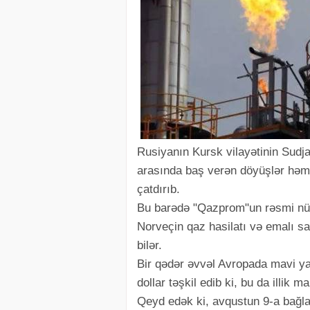
Rusiyanın Kursk vilayətinin Sudj
arasında baş verən döyüşlər həm t
çatdırıb.
Bu barədə "Qazprom"un rəsmi nüm
Norveçin qaz hasilatı və emalı sah
bilər.
Bir qədər əvvəl Avropada mavi ya
dollar təşkil edib ki, bu da illik
Qeyd edək ki, avqustun 9-a bağlan