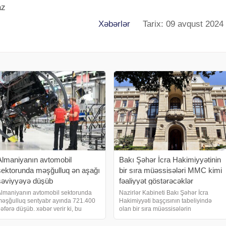
az
Xəbərlər
Tarix: 09 avqust 2024
Almaniyanın avtomobil
Bakı Şəhər İcra Hakimiyyətinin
sektorunda məşğulluq ən aşağı
bir sıra müəssisələri MMC kimi
səviyyəyə düşüb
fəaliyyət göstərəcəklər
lmaniyanın avtomobil sektorunda
Nazirlər Kabineti Bakı Şəhər İcra
əşğulluq sentyabr ayında 721.400
Hakimiyyəti başçısının tabeliyində
əfərə düşüb. xəbər verir ki, bu
olan bir sıra müəssisələrin
arədə Almaniya Federal Statistika
fəaliyyətinin təkmilləşdirilməsi
darəsi bildirib. Bu 2011-ci ilin
haqqında qərar qəbul edib. xəbər