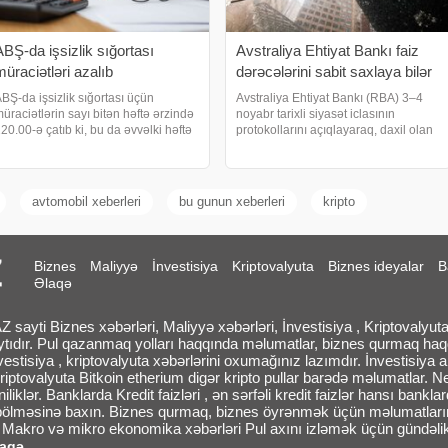
ABŞ-da işsizlik sığortası
Avstraliya Ehtiyat Bankı faiz
müraciətləri azalıb
dərəcələrini sabit saxlaya bilər
BŞ-da işsizlik sığortası üçün
Avstraliya Ehtiyat Bankı (RBA) 3–4
üraciətlərin sayı bitən həftə ərzində
noyabr tarixli siyasət iclasının
20.00-ə çatıb ki, bu da əvvəlki həftə
protokollarını açıqlayaraq, daxil olan
lə müqayisədə 8.00 azalma
iqtisadi məlumatların gözləniləndən
eməkdir. xəbər verir ki, dörd həftəlik
daha güclü olması halında nağd pul
ərəkətli orta göstərici 3.00 azalaraq
faiz dərəcəsini hazırkı səviyyədə
224.250-y
saxlaya biləcəyin
avtomobil xeberleri
bu gunun xeberleri
kripto
Biznes
Maliyyə
İnvestisiya
Kriptovalyuta
Biznes ideyalar
B
Əlaqə
sayti Biznes xəbərləri, Maliyyə xəbərləri, İnvestisiya , Kriptovalyuta
ytıdır. Pul qazanmaq yolları haqqında məlumatlar, biznes qurmaq ha
vestisiya , kriptovalyuta xəbərlərini oxumağınız lazımdır. İnvestisiya 
riptovalyuta Bitkoin etherium digər kripto pullar barədə məlumatlar. N
iliklər. Banklarda Kredit faizləri , ən sərfəli kredit faizlər hansı bank
 bölməsinə baxın. Biznes qurmaq, biznes öyrənmək üçün məlumatların s
, Makro və mikro ekonomika xəbərləri Pul axını izləmək üçün gündəlik
laqə