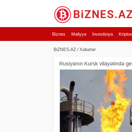
Biznes
Maliyyə
İnvestisiya
Kripto
BiZNES.AZ
/
Xəbərlər
Rusiyanın Kursk vilayətində ged