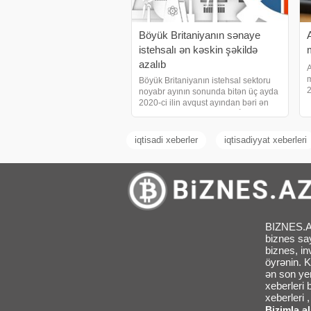
Böyük Britaniyanın sənaye
istehsalı ən kəskin şəkildə
azalıb
A
m
Böyük Britaniyanın istehsal sektoru
2
noyabr ayının sonunda bitən üç ayda
i
2020-ci ilin avqust ayından bəri ən
d
kəskin azalma qeydə alıb. İstehsalın
h
azalması gələn həftənin illik büdcəsi
öncəsi qeyri-müəyyənlikdən
iqtisadi xeberler
iqtisadiyyat xeberleri
qaynaqlanıb
BIZNES.AZ 
biznes sa
biznes, in
öyrənin. K
ən son yen
xeberleri
xeberleri 
Bizimlə ə