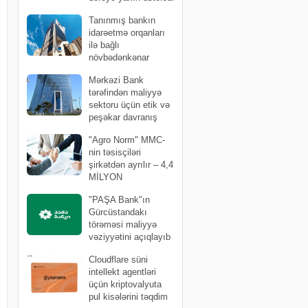
Tanınmış bankın
idarəetmə orqanları
ilə bağlı
növbədənkənar
yığıncaq keçirəcək
Mərkəzi Bank
tərəfindən maliyyə
sektoru üçün etik və
peşəkar davranış
kodeksi təsdiqlənib
"Agro Norm" MMC-
nin təsisçiləri
şirkətdən ayrılır – 4,4
MİLYON
İNVESTİSİYA GERİ ÇƏKİLİR
"PAŞA Bank"ın
Gürcüstandakı
törəməsi maliyyə
vəziyyətini açıqlayıb
Cloudflare süni
intellekt agentləri
üçün kriptovalyuta
pul kisələrini təqdim