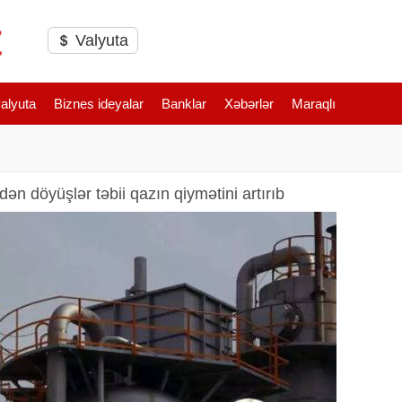
Valyuta
valyuta
Biznes ideyalar
Banklar
Xəbərlər
Maraqlı
ən döyüşlər təbii qazın qiymətini artırıb