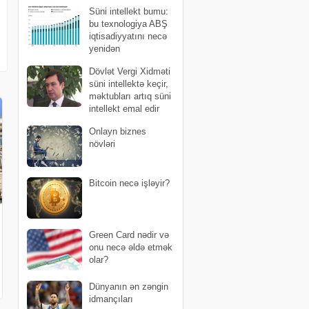
edib: onlar alışlar üçün müstəqil
Süni intellekt bumu:
şəkildə ödəniş edə biləcəklər
bu texnologiya ABŞ
iqtisadiyyatını necə
yenidən
formalaşdırır?
Dövlət Vergi Xidməti
süni intellektə keçir,
məktubları artıq süni
intellekt emal edir
Onlayn biznes
növləri
Bitcoin necə işləyir?
Green Card nədir və
onu necə əldə etmək
olar?
Dünyanın ən zəngin
idmançıları