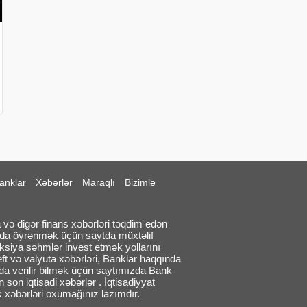
anklar
Xəbərlər
Maraqlı
Bizimlə
 və digər finans xəbərləri təqdim edən
qda öyrənmək üçün saytda müxtəlif
aksiya səhmlər invest etmək yollarını
eft və valyuta xəbərləri, Banklar haqqında
larda verilir bilmək üçün saytımızda Bank
on iqtisadi xəbərlər . İqtisadiyyat
 xəbərləri oxumağınız lazımdır.