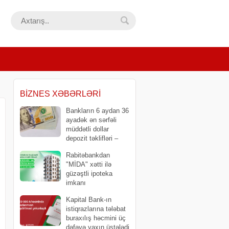
BIZNES XƏBƏRLƏRI
Bankların 6 aydan 36
ayadək ən sərfəli
müddətli dollar
depozit təklifləri –
SİYAHI (avqust)
Rabitəbankdan
"MİDA" xətti ilə
güzəştli ipoteka
imkanı
Kapital Bank-ın
istiqrazlarına tələbat
buraxılış həcmini üç
dəfəyə yaxın üstələdi