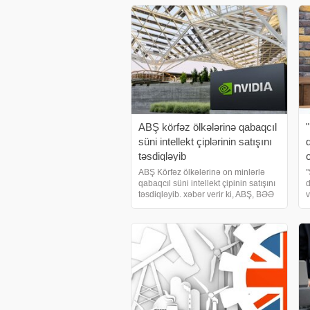
o
H
ABŞ körfəz ölkələrinə qabaqcıl
süni intellekt çiplərinin satışını
təsdiqləyib
ABŞ Körfəz ölkələrinə on minlərlə
"
qabaqcıl süni intellekt çipinin satışını
d
təsdiqləyib. xəbər verir ki, ABŞ, BƏƏ
v
mərkəzli süni intellekt şirkəti G42 və
d
Səudiyyə Ərəbistanında yerləşən
B
rəqibi Humain-ə on minlərlə inkişaf
etmi
d