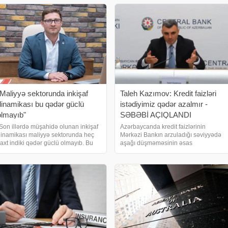
rtalarından bəri ən aşağı səviyyədir.
verir ki, bununla bağlı qərarı Baş
issə istehsalçıların
nazir Əli Əsədov imzalayıb
"Maliyyə sektorunda inkişaf
Taleh Kazımov: Kredit faizləri
dinamikası bu qədər güclü
istədiyimiz qədər azalmır -
olmayıb"
SƏBƏBİ AÇIQLANDI
Son illərdə müşahidə olunan inkişaf
Azərbaycanda kredit faizlərinin
inamikası maliyyə sektorunda heç
Mərkəzi Bankın arzuladığı səviyyədə
axt indiki qədər güclü olmayıb. Bu
aşağı düşməməsinin əsas
inamika nəzərə alınaraq Mərkəzi
səbəblərindən biri bank sektorunda
ank nəzarət siyasəti, texnoloji həllər
rəqabətin zəif olmasıdır. xəbər verir ki,
və məhsul yanaşması üzrə mühüm
bunu Azərbaycan Mərkəzi Bankının
əyişikliklə
sədri Taleh Kazımo