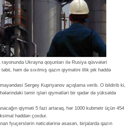
a rayonunda Ukrayna qoşunları ilə Rusiya qüvvələri
əbii, həm də sıxılmış qazın qiymətini illik pik həddə
ayəndəsi Sergey Kupriyanov açıqlama verib. O bildirib ki,
ələrindəki təmir işləri qiymətləri bir qədər də yüksəldə
nacağın qiyməti 5 fazi artaraq, hər 1000 kubmetr üçün 454
 maksimal həddən çoxdur.
an fyuçerslərin nəticələrinə əsasən, birjalarda qazın