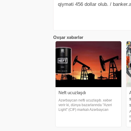
qiyməti 456 dollar olub. / banker.
Oxşar xəbərlər
Neft ucuzlaşdı
Azərbaycan nefti ucuzlaşıb. xəbər
verir ki, dünya bazarlarında "Azeri
Light" (CIF) markalı Azərbaycan
A
neftinin qiyməti azalıb. Belə ki,
m
Azərbaycan neftinin 1 barelə olan
n
qiyməti 1,18 ABŞ dolları azalaraq
b
66,51 AB
İ