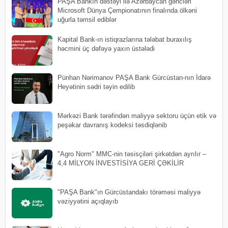
PAŞA Bankın dəstəyi ilə Azərbaycan gəncləri
Microsoft Dünya Çempionatının finalında ölkəni
uğurla təmsil ediblər
Kapital Bank-ın istiqrazlarına tələbat buraxılış
həcmini üç dəfəyə yaxın üstələdi
Pünhan Nərimanov PAŞA Bank Gürcüstan-nın İdarə
Heyətinin sədri təyin edilib
Mərkəzi Bank tərəfindən maliyyə sektoru üçün etik və
peşəkar davranış kodeksi təsdiqlənib
"Agro Norm" MMC-nin təsisçiləri şirkətdən ayrılır –
4,4 MİLYON İNVESTİSİYA GERİ ÇƏKİLİR
"PAŞA Bank"ın Gürcüstandakı törəməsi maliyyə
vəziyyətini açıqlayıb