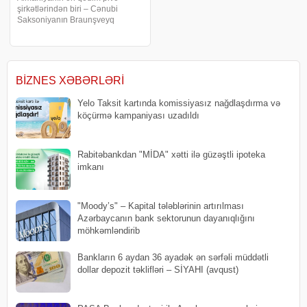
şirkətlərindən biri – Cənubi
Saksoniyanın Braunşveyq
şəhərindəki "Hofbrauhaus
Wolters" şirkəti müflisləşdiyini
elan edib. biznes və maliyyə
xəbərləri portalı "Bild"ə istinadə
BIZNES XƏBƏRLƏRI
Yelo Taksit kartında komissiyasız nağdlaşdırma və
köçürmə kampaniyası uzadıldı
Rabitəbankdan "MİDA" xətti ilə güzəştli ipoteka
imkanı
"Moody’s" – Kapital tələblərinin artırılması
Azərbaycanın bank sektorunun dayanıqlığını
möhkəmləndirib
Bankların 6 aydan 36 ayadək ən sərfəli müddətli
dollar depozit təklifləri – SİYAHI (avqust)