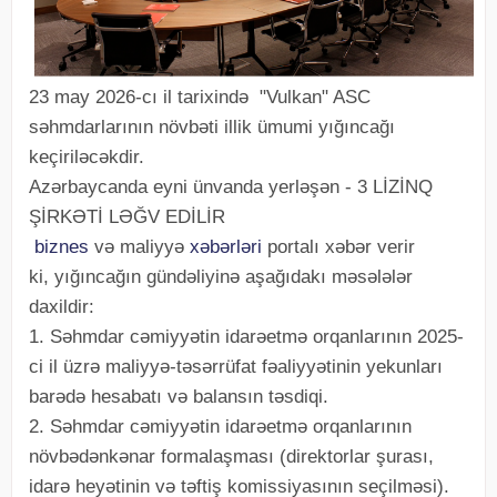
23 may 2026-cı il tarixində "Vulkan" ASC
səhmdarlarının növbəti illik ümumi yığıncağı
keçiriləcəkdir.
Azərbaycanda eyni ünvanda yerləşən - 3 LİZİNQ
ŞİRKƏTİ LƏĞV EDİLİR
biznes
və maliyyə
xəbərləri
portalı xəbər verir
ki, yığıncağın gündəliyinə aşağıdakı məsələlər
daxildir:
1. Səhmdar cəmiyyətin idarəetmə orqanlarının 2025-
ci il üzrə maliyyə-təsərrüfat fəaliyyətinin yekunları
barədə hesabatı və balansın təsdiqi.
2. Səhmdar cəmiyyətin idarəetmə orqanlarının
növbədənkənar formalaşması (direktorlar şurası,
idarə heyətinin və təftiş komissiyasının seçilməsi).