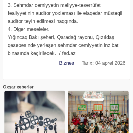
3. Səhmdar cəmiyyətin maliyyə-təsərrüfat
fəaliyyətinin auditor yoxlaması ilə əlaqədar müstəqil
auditor təyin edilməsi haqqında.
4. Digər məsələlər.
Yığıncaq Bakı şəhəri, Qaradağ rayonu, Qızıldaş
qəsəbəsində yerləşən səhmdar cəmiyyətin inzibati
binasında keçiriləcək. / fed.az
Biznes
Tarix: 04 aprel 2026
Oxşar xəbərlər