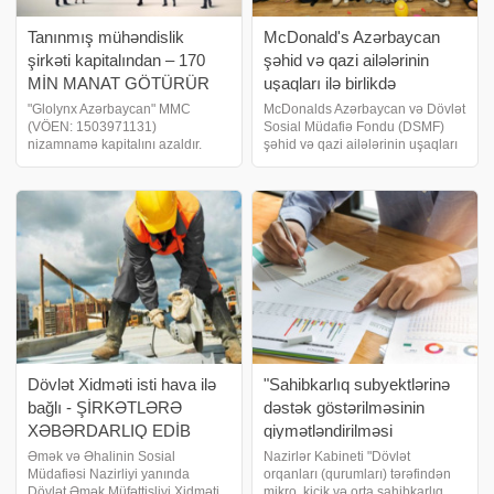
Tanınmış mühəndislik
McDonald's Azərbaycan
şirkəti kapitalından – 170
şəhid və qazi ailələrinin
MİN MANAT GÖTÜRÜR
uşaqları ilə birlikdə
Uşaqların Beynəlxalq
"Glolynx Azərbaycan" MMC
McDonalds Azərbaycan və Dövlət
(VÖEN: 1503971131)
Sosial Müdafiə Fondu (DSMF)
Müdafiəsi Gününü qeyd
nizamnamə kapitalını azaldır.
şəhid və qazi ailələrinin uşaqları
edib - FOTO
biznes və maliyyə xəbərləri
üçün təşkil olunan birgə tədbirilə
portalı xəbər verir ki, şirkətin
Uşaqların Beynəlxalq Müdafiəsi
nizamnamə kapitalı 170 min
Gününü yenidən birlikdə qeyd
manat azaldılaraq 330 min manat
ediblər. McDonalds-ın Şüvəlan
həcmində saxlanılır
qəsəbəsind
Dövlət Xidməti isti hava ilə
"Sahibkarlıq subyektlərinə
bağlı - ŞİRKƏTLƏRƏ
dəstək göstərilməsinin
XƏBƏRDARLIQ EDİB
qiymətləndirilməsi
Qaydaları" təsdiq edilib
Əmək və Əhalinin Sosial
Nazirlər Kabineti "Dövlət
Müdafiəsi Nazirliyi yanında
orqanları (qurumları) tərəfindən
Dövlət Əmək Müfəttişliyi Xidməti
mikro, kiçik və orta sahibkarlıq