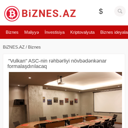
$
Biznes
Maliyyə
İnvestisiya
Kriptovalyuta
Biznes ideyala
BiZNES.AZ
/
Biznes
"Vulkan" ASC-nin rəhbərliyi növbədənkənar
formalaşdırılacaq