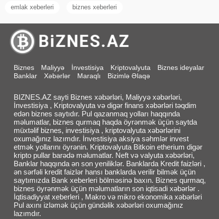
emlak xeberleri
biznes xeberleri
Biznes
Maliyyə
İnvestisiya
Kriptovalyuta
Biznes ideyalar
Banklar
Xəbərlər
Maraqlı
Bizimlə Əlaqə
BIZNES.AZ sayti Biznes xəbərləri, Maliyyə xəbərləri,
İnvestisiya , Kriptovalyuta və digər finans xəbərləri təqdim
edən biznes saytıdır. Pul qazanmaq yolları haqqında
məlumatlar, biznes qurmaq haqda öyrənmək üçün saytda
müxtəlif biznes, investisiya , kriptovalyuta xəbərlərini
oxumağınız lazımdır. İnvestisiya aksiya səhmlər invest
etmək yollarını öyrənin. Kriptovalyuta Bitkoin etherium digər
kripto pullar barədə məlumatlar. Neft və valyuta xəbərləri,
Banklar haqqında ən son yeniliklər. Banklarda Kredit faizləri ,
ən sərfəli kredit faizlər hansı banklarda verilir bilmək üçün
saytımızda Bank xeberleri bölməsinə baxın. Biznes qurmaq,
biznes öyrənmək üçün məlumatların son iqtisadi xəbərlər .
İqtisadiyyat xeberleri , Makro və mikro ekonomika xəbərləri
Pul axını izləmək üçün gündəlik xəbərləri oxumağınız
lazımdır.