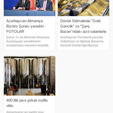
Azərbaycan-Almaniya
Dövlət Xidmətində "Gold
Biznes Şurası yaradılır -
Gənclik" və "Şərq
FOTOLAR
Bazarı"ndakı qızıl satanlarla
görüş keçirilib
İyulun 21-də Berlində Almaniya-
Azərbaycan Prezidenti yanında
Azərbaycan sənədlərinin
Antiinhisar və İstehlak Bazarına
imzalanması mərasimi keçirilib.
Nəzarət Dövlət Agentliyində
xəbər verir ki, Azərbaycan
"Gold Gənclik" və "Şərq Bazarı"
Respublikasının Prezidenti İlham
ticarət mərkəzlərində fəaliyyət
Əliyev və Almaniya Federativ
göstərən sahibkarlarla görüş
Respublikasının Federal Kansleri
keçirilib. Laçı
Fridrix Mert
400 illik pivə şirkəti müflis
oldu
Almaniyanın ən qədim pivə