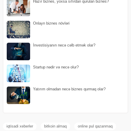
Hazır biznes, yoxsa sıfırdan qurulan biznes?
Onlayn biznes növləri
İnvestisiyanın necə cəlb etmək olar?
Startup nədir və necə olur?
Yatırım olmadan necə biznes qurmaq olar?
iqtisadi xeberler
bitkoin almaq
online pul qazanmaq