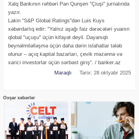
Xalq Bankının rəhbəri Pan Qunşen "Çiuşi" jurnalında
yazır.
Lakin "S&P Global Ratings"dən Luis Kuys
xəbərdarlıq edir: "Yalnız aşağı faiz dərəcələri yuanın
qlobal "uçuşu" üçün kifayət deyil. Dayanıqlı
beynəlmiləlləşmə üçün daha dərin islahatlar tələb
olunur – açıq kapital bazarları, çevik məzənnə və
xarici investorlar üçün sərbəst giriş". / banker.az
Maraqlı
Tarix: 28 oktyabr 2025
Oxşar xəbərlər