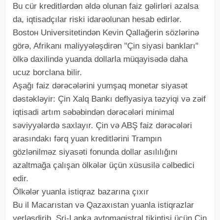
Bu cür kreditlərdən əldə olunan faiz gəlirləri azalsa
da, iqtisadçılar riski idarəolunan hesab edirlər.
Bostон Universitetindən Kevin Qallağerin sözlərinə
görə, Afrikanı maliyyələşdirən "Çin siyasi bankları"
ölkə daxilində yuanda dollarla müqayisədə daha
ucuz borclana bilir.
Aşağı faiz dərəcələrini yumşaq monetar siyasət
dəstəkləyir: Çin Xalq Bankı deflyasiya təzyiqi və zəif
iqtisadi artım səbəbindən dərəcələri minimal
səviyyələrdə saxlayır. Çin və ABŞ faiz dərəcələri
arasındakı fərq yuan kreditlərini Trampın
gözlənilməz siyasəti fonunda dollar asılılığını
azaltmağa çalışan ölkələr üçün xüsusilə cəlbedici
edir.
Ölkələr yuanla istiqraz bazarına çıxır
Bu il Macarıstan və Qazaxıstan yuanla istiqrazlar
yerləşdirib, Şri-Lanka avtomagistral tikintisi üçün Çin