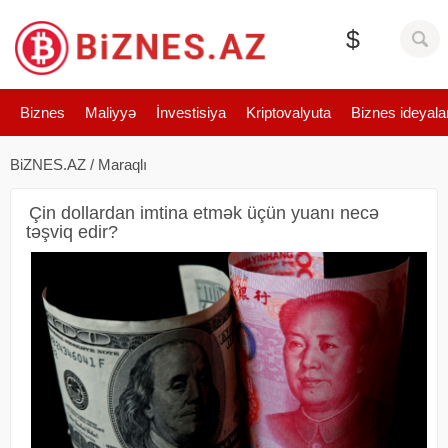
$
Biznes
Maliyyə
İnvestisiya
Kriptovalyuta
Biznes ideyala
BiZNES.AZ
/
Maraqlı
Çin dollardan imtina etmək üçün yuanı necə
təşviq edir?