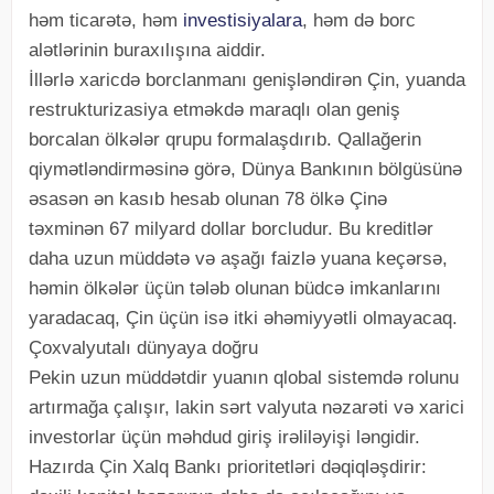
həm ticarətə, həm
investisiyalara
, həm də borc
alətlərinin buraxılışına aiddir.
İllərlə xaricdə borclanmanı genişləndirən Çin, yuanda
restrukturizasiya etməkdə maraqlı olan geniş
borcalan ölkələr qrupu formalaşdırıb. Qallağerin
qiymətləndirməsinə görə, Dünya Bankının bölgüsünə
əsasən ən kasıb hesab olunan 78 ölkə Çinə
təxminən 67 milyard dollar borcludur. Bu kreditlər
daha uzun müddətə və aşağı faizlə yuana keçərsə,
həmin ölkələr üçün tələb olunan büdcə imkanlarını
yaradacaq, Çin üçün isə itki əhəmiyyətli olmayacaq.
Çoxvalyutalı dünyaya doğru
Pekin uzun müddətdir yuanın qlobal sistemdə rolunu
artırmağa çalışır, lakin sərt valyuta nəzarəti və xarici
investorlar üçün məhdud giriş irəliləyişi ləngidir.
Hazırda Çin Xalq Bankı prioritetləri dəqiqləşdirir: