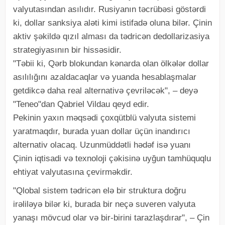
valyutasından asılıdır. Rusiyanın təcrübəsi göstərdi
ki, dollar sanksiya aləti kimi istifadə oluna bilər. Çinin
aktiv şəkildə qızıl alması da tədricən dedollarizasiya
strategiyasının bir hissəsidir.
"Təbii ki, Qərb blokundan kənarda olan ölkələr dollar
asılılığını azaldacaqlar və yuanda hesablaşmalar
getdikcə daha real alternativə çevriləcək", – deyə
"Teneo"dan Qabriel Vildau qeyd edir.
Pekinin yaxın məqsədi çoxqütblü valyuta sistemi
yaratmaqdır, burada yuan dollar üçün inandırıcı
alternativ olacaq. Uzunmüddətli hədəf isə yuanı
Çinin iqtisadi və texnoloji çəkisinə uyğun tamhüquqlu
ehtiyat valyutasına çevirməkdir.
"Qlobal sistem tədricən elə bir struktura doğru
irəliləyə bilər ki, burada bir neçə suveren valyuta
yanaşı mövcud olar və bir-birini tarazlaşdırar", – Çin