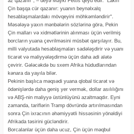
az qazanır", – deyə Maykl Pettis qeyd edir. "Lakin
Çin başqa cür qazanır: yuanın beynəlxalq
hesablaşmalardakı mövqeyini möhkəmləndirir".
Məsələyə yaxın mənbələrin sözlərinə görə, Pekin
Çin malları və xidmətlərinin alınması üçün verilmiş
borcların yuana çevrilməsini müsbət qarşılayır. Bu,
milli valyutada hesablaşmaları sadələşdirir və yuanı
ticarət və maliyyələşdirmə üçün daha adi alətə
çevirir. Gələcəkdə bu sxem Afrika hüdudlarından
kənara da yayıla bilər.
Pekinin başlıca məqsədi yuana qlobal ticarət və
ödənişlərdə daha geniş yer vermək, dollar asılılığını
və ABŞ-nin maliyyə üstünlüyünü azaltmaqdır. Eyni
zamanda, tariflərin Tramp dövründə artırılmasından
sonra Çin ixracının əhəmiyyətli hissəsinin yönəldiyi
Afrikada təsirini gücləndirir.
Borcalanlar üçün daha ucuz, Çin üçün məqbul