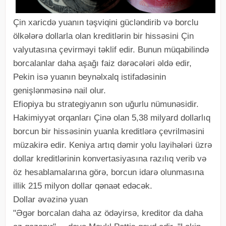
Çin xaricdə yuanın təşviqini gücləndirib və borclu
ölkələrə dollarla olan kreditlərin bir hissəsini Çin
valyutasına çevirməyi təklif edir. Bunun müqabilində
borcalanlar daha aşağı faiz dərəcələri əldə edir,
Pekin isə yuanın beynəlxalq istifadəsinin
genişlənməsinə nail olur.
Efiopiya bu strategiyanın son uğurlu nümunəsidir.
Hakimiyyət orqanları Çinə olan 5,38 milyard dollarlıq
borcun bir hissəsinin yuanla kreditlərə çevrilməsini
müzakirə edir. Keniya artıq dəmir yolu layihələri üzrə
dollar kreditlərinin konvertasiyasına razılıq verib və
öz hesablamalarına görə, borcun idarə olunmasına
illik 215 milyon dollar qənaət edəcək.
Dollar əvəzinə yuan
"Əgər borcalan daha az ödəyirsə, kreditor da daha