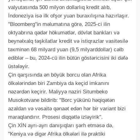
valyutasında 500 milyon dollarlıq kredit alıb,
İndoneziya isə ilk ofşor yuan buraxılışına hazırlaşır.
"Bloomberg"in məlumatına görə, 2025-ci ilin
oktyabrına qədər hökumətlər, dövlət bankları və
beynəlxalq təşkilatlar kredit və istiqrazlar vasitəsilə
təxminən 68 milyard yuan (9,5 milyarddollar) cəlb
ediblər – bu, 2024-cü ilin bütün göstəricisini iki dəfə
üstələyir.
Çin qarşısında ən böyük borcu olan Afrika
ölkələrindən biri Zambiya da keçid imkanını
nəzərdən keçirir. Maliyyə naziri Situmbeko
Musokotvane bildirib: "Borc yükünü həqiqətən
azaldan və vəsaitə qənaət edən hər bir variant bizi
maraqlandırır. Prosesi diqqətlə izləyirik".
Çin XİN ayrı-ayrı danışıqları şərh etməsə də,
"Keniya və digər Afrika ölkələri ilə praktiki