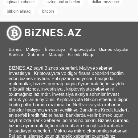
iqtisadi xeberler
avtomobil xeberleri
dollar mezenne
bitkoin almaq
bitcoin
Biznes
Maliyyə
İnvestisiya
Kriptovalyuta
Biznes ideyalar
Banklar
Xəbərlər
Maraqlı
Bizimlə Əlaqə
BIZNES.AZ sayti Biznes xəbərləri, Maliyyə xəbərləri,
İnvestisiya , Kriptovalyuta və digər finans xəbərləri təqdim
edən biznes saytıdır. Pul qazanmaq yolları haqqında
məlumatlar, biznes qurmaq haqda öyrənmək üçün saytda
müxtəlif biznes, investisiya , kriptovalyuta xəbərlərini
oxumağınız lazımdır. İnvestisiya aksiya səhmlər invest
etmək yollarını öyrənin. Kriptovalyuta Bitkoin etherium digər
kripto pullar barədə məlumatlar. Neft və valyuta xəbərləri,
Banklar haqqında ən son yeniliklər. Banklarda Kredit faizləri ,
ən sərfəli kredit faizlər hansı banklarda verilir bilmək üçün
saytımızda Bank xeberleri bölməsinə baxın. Biznes qurmaq,
biznes öyrənmək üçün məlumatların son iqtisadi xəbərlər .
İqtisadiyyat xeberleri , Makro və mikro ekonomika xəbərləri
Pul axını izləmək üçün gündəlik xəbərləri oxumağınız