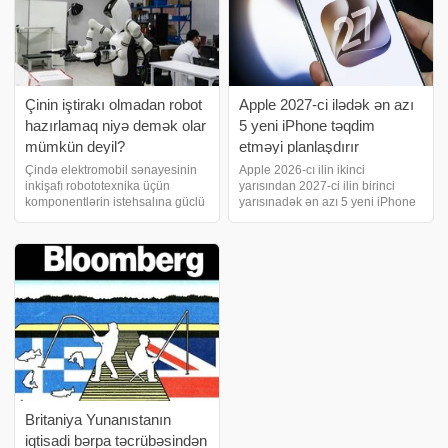
Çinin iştirakı olmadan robot
Apple 2027-ci ilədək ən azı
hazırlamaq niyə demək olar
5 yeni iPhone təqdim
mümkün deyil?
etməyi planlaşdırır
Çində elektromobil sənayesinin
Apple 2026-cı ilin ikinci
inkişafı robototexnika üçün
yarısından 2027-ci ilin birinci
komponentlərin istehsalına güclü
yarısınadək ən azı 5 yeni iPhone
təkan verib. Bu gün Çin şirkətləri
modelini təqdim etməyi
robotları digər bazar
planlaşdırır. xəbər verir ki, bu
iştirakçılarının hələ təmin edə
barədə "Nikkei Asia" mənbələrə
bilmədiyi miqyasda və
istinadən məlumat yayıb. VTB-də
qiymətlərlə istehsa
minima
Britaniya Yunanıstanın
iqtisadi bərpa təcrübəsindən