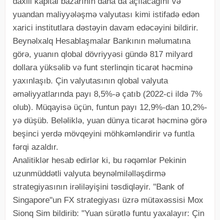
daxili kapital bazarının daha da açılacağını və
yuandan maliyyələşmə valyutası kimi istifadə edən
xarici institutlara dəstəyin davam edəcəyini bildirir.
Beynəlxalq Hesablaşmalar Bankının məlumatına
görə, yuanın qlobal dövriyyəsi gündə 817 milyard
dollara yüksəlib və funt sterlinqin ticarət həcminə
yaxınlaşıb. Çin valyutasının qlobal valyuta
əməliyyatlarında payı 8,5%-ə çatıb (2022-ci ildə 7%
olub). Müqayisə üçün, funtun payı 12,9%-dan 10,2%-
yə düşüb. Beləliklə, yuan dünya ticarət həcminə görə
beşinci yerdə mövqeyini möhkəmləndirir və funtla
fərqi azaldır.
Analitiklər hesab edirlər ki, bu rəqəmlər Pekinin
uzunmüddətli valyuta beynəlmiləlləşdirmə
strategiyasının irəliləyişini təsdiqləyir. "Bank of
Singapore"un FX strategiyası üzrə mütəxəssisi Mox
Sionq Sim bildirib: "Yuan sürətlə funtu yaxalayır: Çin