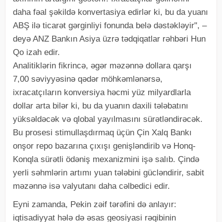
daha fəal şəkildə konvertasiya edirlər ki, bu da yuanı
ABŞ ilə ticarət gərginliyi fonunda belə dəstəkləyir", –
deyə ANZ Bankın Asiya üzrə tədqiqatlar rəhbəri Hun
Qo izah edir.
Analitiklərin fikrincə, əgər məzənnə dollara qarşı
7,00 səviyyəsinə qədər möhkəmlənərsə,
ixracatçıların konversiya həcmi yüz milyardlarla
dollar arta bilər ki, bu da yuanın daxili tələbatını
yüksəldəcək və qlobal yayılmasını sürətləndirəcək.
Bu prosesi stimullaşdırmaq üçün Çin Xalq Bankı
onşor repo bazarına çıxışı genişləndirib və Honq-
Konqla sürətli ödəniş mexanizmini işə salıb. Çində
yerli səhmlərin artımı yuan tələbini gücləndirir, sabit
məzənnə isə valyutanı daha cəlbedici edir.
Eyni zamanda, Pekin zəif tərəfini də anlayır:
iqtisadiyyat hələ də əsas geosiyasi rəqibinin