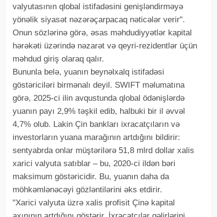
valyutasının qlobal istifadəsini genişləndirməyə
yönəlik siyasət nəzərəçarpacaq nəticələr verir".
Onun sözlərinə görə, əsas məhdudiyyətlər kapital
hərəkəti üzərində nəzarət və qeyri-rezidentlər üçün
məhdud giriş olaraq qalır.
Bununla belə, yuanın beynəlxalq istifadəsi
göstəriciləri birmənalı deyil. SWIFT məlumatına
görə, 2025-ci ilin avqustunda qlobal ödənişlərdə
yuanın payı 2,9% təşkil edib, halbuki bir il əvvəl
4,7% olub. Lakin Çin bankları ixracatçıların və
investorların yuana marağının artdığını bildirir:
sentyabrda onlar müştərilərə 51,8 mlrd dollar xalis
xarici valyuta satıblar – bu, 2020-ci ildən bəri
maksimum göstəricidir. Bu, yuanın daha da
möhkəmlənəcəyi gözləntilərini əks etdirir.
"Xarici valyuta üzrə xalis profisit Çinə kapital
axınının artdığını göstərir. İxracatçılar gəlirlərini