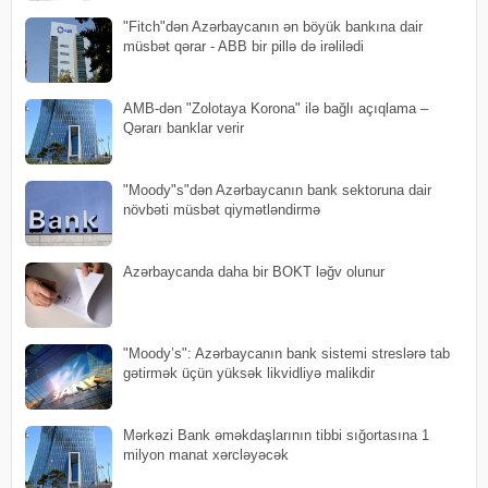
"Fitch"dən Azərbaycanın ən böyük bankına dair
müsbət qərar - ABB bir pillə də irəlilədi
AMB-dən "Zolotaya Korona" ilə bağlı açıqlama –
Qərarı banklar verir
"Moody"s"dən Azərbaycanın bank sektoruna dair
növbəti müsbət qiymətləndirmə
Azərbaycanda daha bir BOKT ləğv olunur
"Moody’s": Azərbaycanın bank sistemi streslərə tab
gətirmək üçün yüksək likvidliyə malikdir
Mərkəzi Bank əməkdaşlarının tibbi sığortasına 1
milyon manat xərcləyəcək