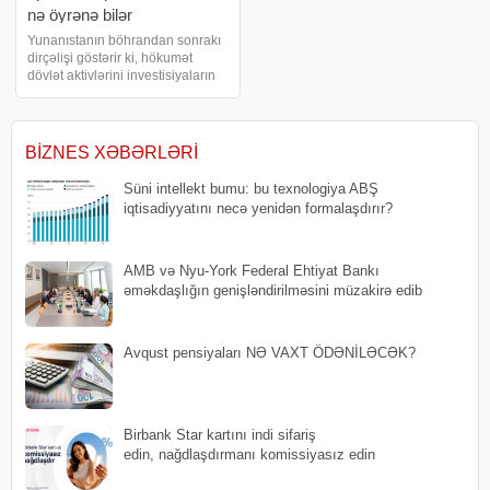
nə öyrənə bilər
Yunanıstanın böhrandan sonrakı
dirçəlişi göstərir ki, hökumət
dövlət aktivlərini investisiyaların
hərəkətverici qüvvəsinə çevirə və
bunu istiqraz bazarlarını
qorxutmadan edə bilər. Böyük
Britaniya artıq on ildir dərin
BIZNES XƏBƏRLƏRI
iqtisad
Süni intellekt bumu: bu texnologiya ABŞ
iqtisadiyyatını necə yenidən formalaşdırır?
AMB və Nyu-York Federal Ehtiyat Bankı
əməkdaşlığın genişləndirilməsini müzakirə edib
Avqust pensiyaları NƏ VAXT ÖDƏNİLƏCƏK?
Birbank Star kartını indi sifariş
edin, nağdlaşdırmanı komissiyasız edin