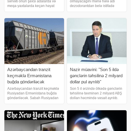
sərvəti onun şəxsi adalarda və
olmayacağını mənə hələ adi
meqa-yaxtalarda keçən həyat
dezodorantdan belə istifadə
yaşadığını düşündürə bilər. Lakin
etməyin qadağan olunduğunu
onun gündəlik rejimi daha çox
deyəndə anladım. Nə losyon. Nə
ABŞ-ın Orta Qərbində yaşayan
saç spreyi. Nə kosmetika.
təqaüdçü bir babanın həyatına
Videooperatorla birlikdə Oreqona
bənzəyir
uçmazdan əvvə
Azərbaycandan tranzit
Nazir müavini: "Son 5 ildə
keçməklə Ermənistana
gənclərin təhsilinə 2 milyard
buğda göndəriləcək
dollar pul ayrılıb"
Azərbaycandan tranzit keçməklə
Son 5 il ərzində ölkədə gənclərin
Rusiyadan Ermənistana buğda
təhsilinə təxminən 2 milyard ABŞ
göndəriləcək. Sabah Rusiyadan
dolları həcmində vəsait ayrılıb.
Ermənistana Azərbaycandan
Bunu maliyyə nazirinin birinci
tranzit keçməklə 11 vaqon buğda
müavini Anar Kərimov Bakıda
göndəriləcək. /
keçirilən İslam İnkişaf Bankının
İllik Toplantıları çərçivəsind