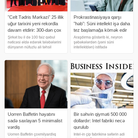
"Celt Tədris Mərkəzi" 25 illik
Prokrastinasiyaya qarşı
uğur tarixini yeni rekordla
"həb": Süni intellekt işə daha
davam etdirir: 300-dən çox
tez başlamağa kömək edir
məzun dünyanın aparıcı
Şirkət bu il də 100 faiz qəbul
Araşdırma göstərib ki, neyron
nəticəsi əldə edərək tələbələrini
şəbəkələrdən (yəni süni
universitetlərinə qəbul
dünyanın nüfuzlu ali təhsil
intellektdən) istifadə
olunub
müəssisələrinə göndərib.
prokrastinasiyanı aradan
Azərbaycanda xaricdə təhsil və
qaldırmağa kömək edir və yeni
akademik məsləhət xidmətləri
layihə üzərində işə başlamaq
sahəsində 25 illik təcrübəyə
qorxusunu azaldır. Süni intellekt
malik olan "Cel
tədricən yalnız müxtəlif
tapşırıqları
Uorren Baffetin həyatını
Bir səhvin qiyməti 500 000
sadə saxlayan 5 minimalist
dollardır: Intel fabriki necə
vərdiş
qurulub
Uorren Baffetin çoxmilyardlıq
Intel-in çip fabrikinə səfərin adi