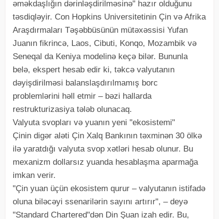
əməkdaşlığın dərinləşdirilməsinə" hazır olduğunu
təsdiqləyir. Con Hopkins Universitetinin Çin və Afrika
Araşdırmaları Təşəbbüsünün mütəxəssisi Yufan
Juanın fikrincə, Laos, Cibuti, Konqo, Mozambik və
Seneqal da Keniya modelinə keçə bilər. Bununla
belə, ekspert hesab edir ki, təkcə valyutanın
dəyişdirilməsi balanslaşdırılmamış borc
problemlərini həll etmir – bəzi hallarda
restrukturizasiya tələb olunacaq.
Valyuta svopları və yuanın yeni "ekosistemi"
Çinin digər aləti Çin Xalq Bankının təxminən 30 ölkə
ilə yaratdığı valyuta svop xətləri hesab olunur. Bu
mexanizm dollarsız yuanda hesablaşma aparmağa
imkan verir.
"Çin yuan üçün ekosistem qurur – valyutanın istifadə
oluna biləcəyi ssenarilərin sayını artırır", – deyə
"Standard Chartered"dən Din Şuan izah edir. Bu,