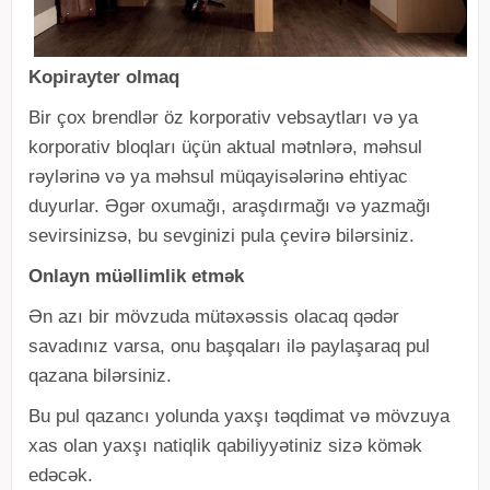
Kopirayter olmaq
Bir çox brendlər öz korporativ vebsaytları və ya
korporativ bloqları üçün aktual mətnlərə, məhsul
rəylərinə və ya məhsul müqayisələrinə ehtiyac
duyurlar. Əgər oxumağı, araşdırmağı və yazmağı
sevirsinizsə, bu sevginizi pula çevirə bilərsiniz.
Onlayn müəllimlik etmək
Ən azı bir mövzuda mütəxəssis olacaq qədər
savadınız varsa, onu başqaları ilə paylaşaraq pul
qazana bilərsiniz.
Bu pul qazancı yolunda yaxşı təqdimat və mövzuya
xas olan yaxşı natiqlik qabiliyyətiniz sizə kömək
edəcək.