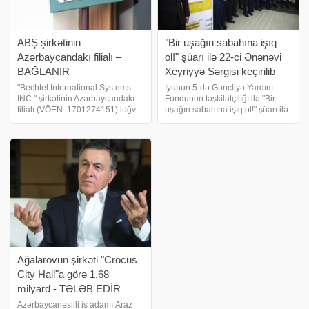
ABŞ şirkətinin
"Bir uşağın sabahına işıq
Azərbaycandakı filialı –
ol!" şüarı ilə 22-ci Ənənəvi
BAĞLANIR
Xeyriyyə Sərgisi keçirilib –
FOTOLAR
"Bechtel İnternational Systems
İyunun 5-də Gəncliyə Yardım
İNC." şirkətinin Azərbaycandakı
Fondunun təşkilatçılığı ilə "Bir
filialı (VÖEN: 1701274151) ləğv
uşağın sabahına işıq ol!" şüarı ilə
edilir. Azərbaycanda eyni sahədə
22-ci Ənənəvi Xeyriyyə Sərgisi
çalışan - 10 ŞİRKƏT LƏĞV
keçirilib. biznes və maliyyə
EDİLDİ. biznes və maliyyə
xəbərləri portalına bu barədə
xəbərləri portalı xəbər verir ki
Azərbaycan-Türkiyə İş Adamlar
Ağalarovun şirkəti "Crocus
City Hall"a görə 1,68
milyard - TƏLƏB EDİR
Azərbaycanəsilli iş adamı Araz