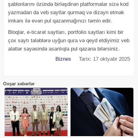
şablonlarını özündə birləşdirən platformalar sizə kod
yazmadan da veb saytlar qurmaq və dizayn etmək
imkanı ilə evən pul qazanmağınızı təmin edir.
Bloqlar, e-ticarət saytları, portfolio saytları kimi bir
çox saytı tələblərə uyğun qura və qeyd etdiyimiz veb
alətlər sayəsində asanlıqla pul qazana bilərsiniz.
Biznes
Tarix: 17 oktyabr 2025
Oxşar xəbərlər