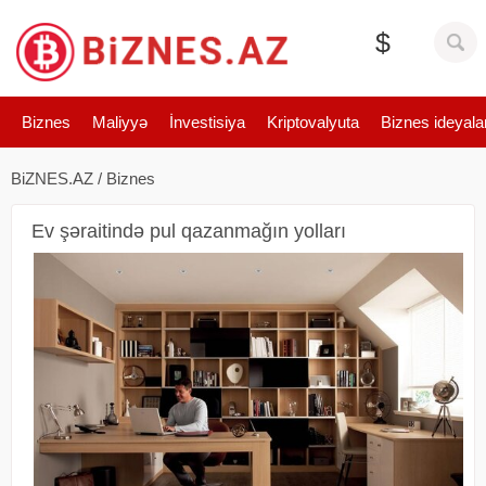
$
Biznes
Maliyyə
İnvestisiya
Kriptovalyuta
Biznes ideyala
BiZNES.AZ
/
Biznes
Ev şəraitində pul qazanmağın yolları