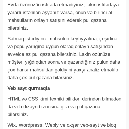
Evdə özünüzün istifadə etmədiyiniz, lakin istifadəyə
yararlı istənilən əşyanız varsa, onun və birinci əl
məhsulların onlayn satışını edərək pul qazana
bilərsiniz.
Satmaq istədiyiniz məhsulun keyfiyyətinə, çeşidinə
və populyarlığına uyğun olaraq onlayn satışından
əvvəlcə az pul qazana bilərsiniz. Lakin özünüzə
müştəri yığdıqdan sonra və qazandığınız pulun daha
çox hansı məhsuldan gəldiyini yaxşı analiz etməklə
daha çox pul qazana bilərsiniz.
Veb sayt qurmaqla
HTML və CSS kimi texniki bilikləri dərindən bilmədən
də veb dizayn biznesinə girə və pul qazana
bilərsiniz.
Wix, Wordpress, Webly və oxşar veb-sayt və bloq