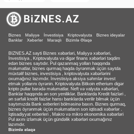
Biznes
Maliyyə
İnvestisiya
Kriptovalyuta
Biznes ideyalar
Banklar
Xəbərlər
Maraqlı
Bizimlə Əlaqə
BIZNES.AZ sayti Biznes xəbərləri, Maliyyə xəbərləri,
İnvestisiya , Kriptovalyuta və digər finans xəbərləri təqdim
edən biznes saytıdır. Pul qazanmaq yolları haqqında
məlumatlar, biznes qurmaq haqda öyrənmək üçün saytda
müxtəlif biznes, investisiya , kriptovalyuta xəbərlərini
oxumağınız lazımdır. İnvestisiya aksiya səhmlər invest
etmək yollarını öyrənin. Kriptovalyuta Bitkoin etherium digər
kripto pullar barədə məlumatlar. Neft və valyuta xəbərləri,
Banklar haqqında ən son yeniliklər. Banklarda Kredit faizləri ,
ən sərfəli kredit faizlər hansı banklarda verilir bilmək üçün
saytımızda Bank xeberleri bölməsinə baxın. Biznes qurmaq,
biznes öyrənmək üçün məlumatların son iqtisadi xəbərlər .
İqtisadiyyat xeberleri , Makro və mikro ekonomika xəbərləri
Pul axını izləmək üçün gündəlik xəbərləri oxumağınız
lazımdır.
Bizimlə əlaqə