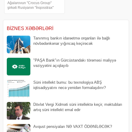
Ağalarovun "Crocus Group"
şirkəti Rusiyanın "İnqosstrax"
sığorta şirkətindən 2024-cü ildə
törədilmiş terror aktı nəticəsində
yanan "Crocus City Hall"un
zərərin
BIZNES XƏBƏRLƏRI
Tanınmış bankın idarəetmə orqanları ilə bağlı
növbədənkənar yığıncaq keçirəcək
"PAŞA Bank"ın Gürcüstandakı törəməsi maliyyə
vəziyyətini açıqlayıb
Süni intellekt bumu: bu texnologiya ABŞ
iqtisadiyyatını necə yenidən formalaşdırır?
Dövlət Vergi Xidməti süni intellektə keçir, məktubları
artıq süni intellekt emal edir
Avqust pensiyaları NƏ VAXT ÖDƏNİLƏCƏK?