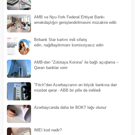
AMB və Nyu-York Federal Ehtiyat Bankı
əməkdaşlığın genişləndirilməsini müzakirə edib
Birbank Star kartını indi sifariş
edin, nağdlaşdırmanı komissiyasız edin
AMB-dən "Zolotaya Korona" ilə bağlı açıqlama –
Qərarı banklar verir
"Fitch"dən Azərbaycanın ən böyük bankına dair
müsbət qərar - ABB bir pillə də irəlilədi
Azərbaycanda daha bir BOKT ləğv olunur
IMEI kod nədir?