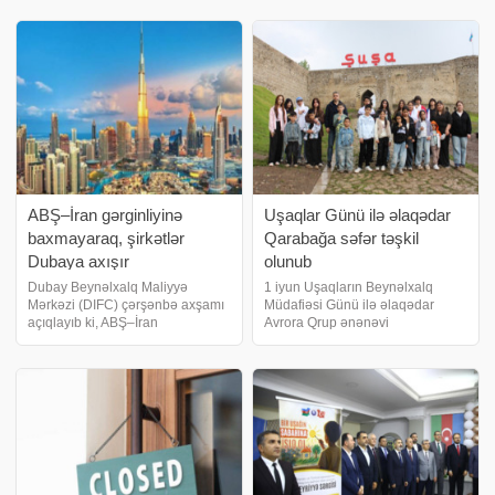
dövlətin xeyrinə müsadirə oluna
Bilgəh qəsəbəsində yerləşən
biləcəyi ilə bağlı narahatlıqlar
"Camphood" düşərgəsinə yay
fonund
istirahəti təşki
ABŞ–İran gərginliyinə
Uşaqlar Günü ilə əlaqədar
baxmayaraq, şirkətlər
Qarabağa səfər təşkil
Dubaya axışır
olunub
Dubay Beynəlxalq Maliyyə
1 iyun Uşaqların Beynəlxalq
Mərkəzi (DIFC) çərşənbə axşamı
Müdafiəsi Günü ilə əlaqədar
açıqlayıb ki, ABŞ–İran
Avrora Qrup ənənəvi
gərginliyinin davam etməsinə
"Azərbaycanı tanıyaq" layihəsini
baxmayaraq, iyunun sonunadək
həyata keçirib. Şirkətin "Sosial-
olan birillik dövrdə mərkəzdə yeni
ictimai məsuliyyət" dəyərinə
şirkət qeydiyyatlarının sayı 30%
əsaslanan tədbir çərçivəsind
artıb. Dubayda yaşayı