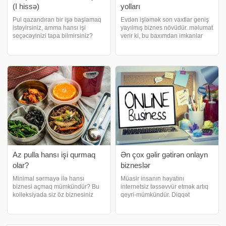
(I hissə)
yolları
Pul qazandıran bir işə başlamaq
Evdən işləmək son vaxtlar geniş
istəyirsiniz, amma hansı işi
yayılmış biznes növüdür. məlumat
seçəcəyinizi tapa bilmirsiniz?
verir ki, bu baxımdan imkanlar
Gələcəyi formalaşdıracaq bir
sonsuzdur. Son 10 ildə
biznes fikrinə ehtiyacınız var? Ən
texnologiya bir çox işi uzaqdan
çox gəlir gətirən ticarət ideyaları
yerinə yetirməyə imkan yaradıb.
ilə maraqlanırsınız?. xəbər veri
Evdən iş qurmaq və ya işləmək
ev şəraitind
Az pulla hansı işi qurmaq
Ən çox gəlir gətirən onlayn
olar?
bizneslər
Minimal sərmayə ilə hansı
Müasir insanın həyatını
biznesi açmaq mümkündür? Bu
internetsiz təssəvvür etmək artıq
kolleksiyada siz öz biznesiniz
qeyri-mümkündür. Diqqət
üçün ideyalar tapa bilərsiniz.
etmisinizsə, gündəlik həyatımızda
Təqdim etdiyimiz biznes
qarşımıza çıxan istənilən
növlərində ilk gündən işçi heyəti,
məhsulun və ya həmin məhsulu