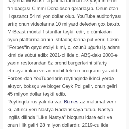
başında MrBeast ləqəbi ilə tanınan 23 yaşlı internet
fırıldaqçısı Cimmi Donaldson qərarlaşıb. Onun ötən
il qazancı 54 milyon dollar olub. YouTube auditoriyası
artıq onun videolarına 10 milyard dəfədən çox baxıb.
MrBeast müxtəlif stuntlar təşkil edir, o cümlədən
oyun platformalarının istifadəçilərinə pul verir. Lakin
"Forbes"in qeyd etdiyi kimi, o, özünü uğurlu iş adamı
kimi də sübut edib: 2021-ci ildə o, ABŞ-dakı 2000-ə
yaxın restorandan öz brend burgerlərini sifariş
etməyə imkan verən mobil telefon proqramı yaradıb.
Forbes-dən YouTuberlərin reytinqində ikinci yerdə
aktyor, boksçu və bloger Ceyk Pol gəlir, onun gəliri
45 milyon dollar təşkil edib.
Reytinqdə rusiyalı da var.
Biznes
.az məlumat verir
ki, altıncı yeri Nastya Radzinskaya tutub. Nastya
ingilis dilində "Like Nastya" bloqunu idarə edir və
onun illik gəliri 28 milyon dollardır. 2019-cu ildə