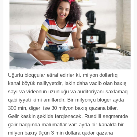
Uğurlu bloqçular etiraf edirlər ki, milyon dollarlıq
kanal böyük nailiyyətdir, lakin daha vacib olan baxış
sayı və videonun uzunluğu və auditoriyanı saxlamaq
qabiliyyəti kimi amillərdir. Bir milyonçu bloger ayda
300 min, digəri isə 30 milyon baxış qazana bilər.
Gəlir kəskin şəkildə fərqlənəcək. Rusdilli seqmentdə
gəlir haqqında məlumatlar var: ayda bir kanalda bir
milyon baxış üçün 3 min dollara qədər qazana