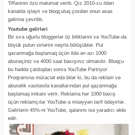
Tiffaninin özü məlumat verib. Qız 2010-cu ildən
kanalda işləyir və bloqçuluq çoxdan onun əsas
gəlirinə çevrilib.
Youtube gəlirləri
Bir sıra uğurlu bloggerlər öz biliklərini və YouTube-da
böyük pulun sirlərini nəşrlə bölüşüblər. Pul
qazanmağa başlamaq üçün ildə ən azı 1000
abunəçiniz və 4000 saat baxışınız olmalıdır. Bloqçu
bu həddə çatdıqdan sonra YouTube Partnyor
Proqramına müraciət edə bilər ki, bu da reklam və
abunəlik vasitəsilə kanallarından pul qazanmağa
başlamaq imkanı verir. Reklama hər 1000 baxış
üçün reklamçılar YouTube-a müəyyən tarif ödəyirlər.
Gəlirlərin 45%-ni YouTube, qalanını isə yaradıcı əldə
edir.