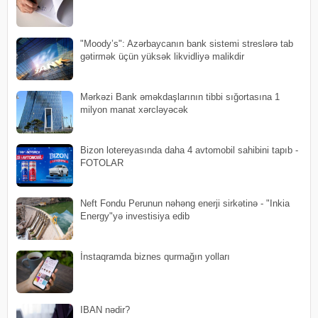
"Moody’s": Azərbaycanın bank sistemi streslərə tab
gətirmək üçün yüksək likvidliyə malikdir
Mərkəzi Bank əməkdaşlarının tibbi sığortasına 1
milyon manat xərcləyəcək
Bizon lotereyasında daha 4 avtomobil sahibini tapıb -
FOTOLAR
Neft Fondu Perunun nəhəng enerji sirkətinə - "Inkia
Energy"yə investisiya edib
İnstaqramda biznes qurmağın yolları
IBAN nədir?