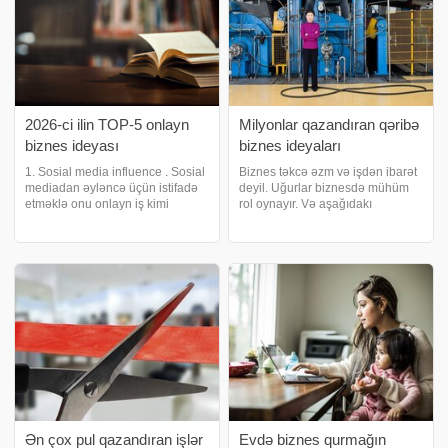
2026-ci ilin TOP-5 onlayn
Milyonlar qazandıran qəribə
biznes ideyası
biznes ideyaları
1. Sosial media influence . Sosial
Biznes təkcə əzm və işdən ibarət
mediadan əyləncə üçün istifadə
deyil. Uğurlar biznesdə mühüm
etməklə onu onlayn iş kimi
rol oynayır. Və aşağıdakı
istifadə etmək başqadır. Siz
nümunələr buna sübutdur.
onlayn trendində olmaq üçün
Seçimimizdəki bəzi insanlar
təbii istedada malik ola bilərsiniz,
zarafat kimi öz işlərinə
lakin bunu peşəkarlıqla etdiyini
başlayıblar, nəticədə bir ton pul
qazanıblar. Bu uğu
Ən çox pul qazandıran işlər
Evdə biznes qurmağın