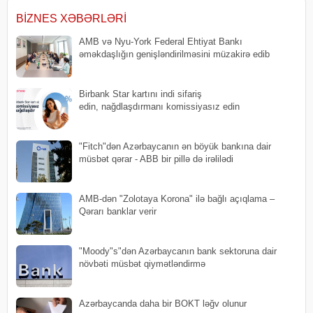
ofis və çoxlu kapital tələb edilmir.
istehsal edən şirkətin internetdə
Naharları
saytını və ən azında
BIZNES XƏBƏRLƏRI
AMB və Nyu-York Federal Ehtiyat Bankı
əməkdaşlığın genişləndirilməsini müzakirə edib
Birbank Star kartını indi sifariş
edin, nağdlaşdırmanı komissiyasız edin
"Fitch"dən Azərbaycanın ən böyük bankına dair
müsbət qərar - ABB bir pillə də irəlilədi
AMB-dən "Zolotaya Korona" ilə bağlı açıqlama –
Qərarı banklar verir
"Moody"s"dən Azərbaycanın bank sektoruna dair
növbəti müsbət qiymətləndirmə
Azərbaycanda daha bir BOKT ləğv olunur