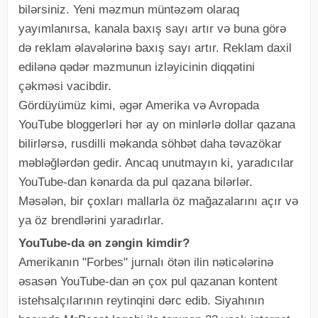
bilərsiniz. Yeni məzmun müntəzəm olaraq
yayımlanırsa, kanala baxış sayı artır və buna görə
də reklam əlavələrinə baxış sayı artır. Reklam daxil
edilənə qədər məzmunun izləyicinin diqqətini
çəkməsi vacibdir.
Gördüyümüz kimi, əgər Amerika və Avropada
YouTube bloggerləri hər ay on minlərlə dollar qazana
bilirlərsə, rusdilli məkanda söhbət daha təvazökar
məbləğlərdən gedir. Ancaq unutmayın ki, yaradıcılar
YouTube-dan kənarda da pul qazana bilərlər.
Məsələn, bir çoxları mallarla öz mağazalarını açır və
ya öz brendlərini yaradırlar.
YouTube-da ən zəngin kimdir?
Amerikanın "Forbes" jurnalı ötən ilin nəticələrinə
əsasən YouTube-dan ən çox pul qazanan kontent
istehsalçılarının reytinqini dərc edib. Siyahının