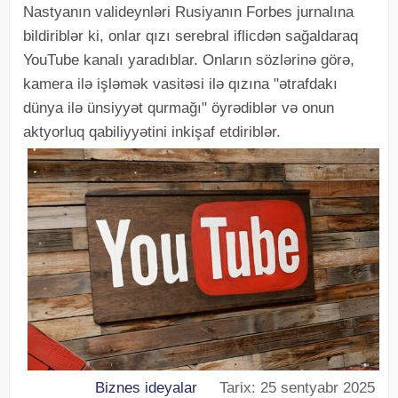
Nastyanın valideynləri Rusiyanın Forbes jurnalına
bildiriblər ki, onlar qızı serebral iflicdən sağaldaraq
YouTube kanalı yaradıblar. Onların sözlərinə görə,
kamera ilə işləmək vasitəsi ilə qızına "ətrafdakı
dünya ilə ünsiyyət qurmağı" öyrədiblər və onun
aktyorluq qabiliyyətini inkişaf etdiriblər.
Biznes ideyalar
Tarix: 25 sentyabr 2025