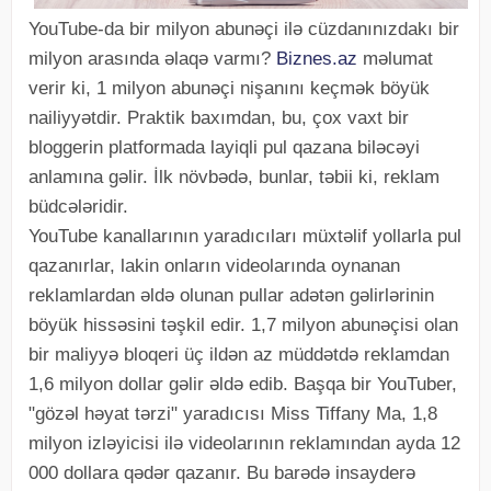
YouTube-da bir milyon abunəçi ilə cüzdanınızdakı bir
milyon arasında əlaqə varmı?
Biznes.az
məlumat
verir ki, 1 milyon abunəçi nişanını keçmək böyük
nailiyyətdir. Praktik baxımdan, bu, çox vaxt bir
bloggerin platformada layiqli pul qazana biləcəyi
anlamına gəlir. İlk növbədə, bunlar, təbii ki, reklam
büdcələridir.
YouTube kanallarının yaradıcıları müxtəlif yollarla pul
qazanırlar, lakin onların videolarında oynanan
reklamlardan əldə olunan pullar adətən gəlirlərinin
böyük hissəsini təşkil edir. 1,7 milyon abunəçisi olan
bir maliyyə bloqeri üç ildən az müddətdə reklamdan
1,6 milyon dollar gəlir əldə edib. Başqa bir YouTuber,
"gözəl həyat tərzi" yaradıcısı Miss Tiffany Ma, 1,8
milyon izləyicisi ilə videolarının reklamından ayda 12
000 dollara qədər qazanır. Bu barədə insayderə