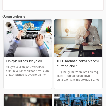
Oxşar xəbərlər
Onlayn biznes ideyaları
1000 manatla hansı biznesi
qurmaq olar?
Ən çox yayılan, ən çox istifadə
olunun və rahat biznes növü olan
Düşündüyümüzdən fərqli olaraq,
onlayn biznesi ideyası olan hər
biznes qurmaq üçün böyük
kəs qura bilər. Hətta işiniz varsa,
pullara ehtiyacınız yoxdur. Biznes
əlavə gəlir mənbəyi
sahəsindən aslı olaraq az
axtarırsınızsa, bu zaman da sizin
miqdarda büdcə ilə də biznes
ən yaxşı seçiminiz onlayn
qurmaq və böyük qazanclar əldə
biznesdir
etmək olar. Bəs 100 manatla
hansı bizneslə