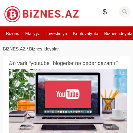
$
Biznes
Maliyyə
İnvestisiya
Kriptovalyuta
Biznes ideyala
BiZNES.AZ
/
Biznes ideyalar
Ən varlı "youtube" blogerlər nə qədər qazanır?