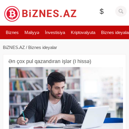
$
Biznes
Maliyyə
İnvestisiya
Kriptovalyuta
Biznes ideyala
BiZNES.AZ
/
Biznes ideyalar
Ən çox pul qazandıran işlər (I hissə)