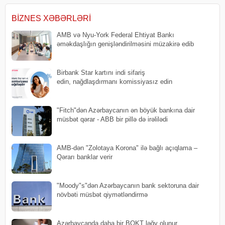
başlayıblar, nəticədə bir ton pul
Evdən iş qurmaq və ya işləmək
qazanıblar. Bu uğu
ev şəraitind
BIZNES XƏBƏRLƏRI
AMB və Nyu-York Federal Ehtiyat Bankı
əməkdaşlığın genişləndirilməsini müzakirə edib
Birbank Star kartını indi sifariş
edin, nağdlaşdırmanı komissiyasız edin
"Fitch"dən Azərbaycanın ən böyük bankına dair
müsbət qərar - ABB bir pillə də irəlilədi
AMB-dən "Zolotaya Korona" ilə bağlı açıqlama –
Qərarı banklar verir
"Moody"s"dən Azərbaycanın bank sektoruna dair
növbəti müsbət qiymətləndirmə
Azərbaycanda daha bir BOKT ləğv olunur