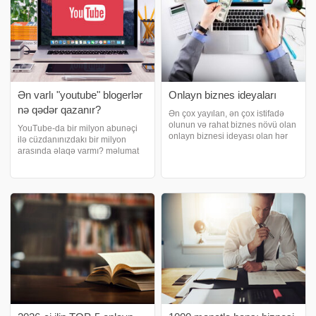
Ən varlı "youtube" blogerlər
Onlayn biznes ideyaları
nə qədər qazanır?
Ən çox yayılan, ən çox istifadə
olunun və rahat biznes növü olan
YouTube-da bir milyon abunəçi
onlayn biznesi ideyası olan hər
ilə cüzdanınızdakı bir milyon
kəs qura bilər. Hətta işiniz varsa,
arasında əlaqə varmı? məlumat
əlavə gəlir mənbəyi
verir ki, 1 milyon abunəçi nişanını
axtarırsınızsa, bu zaman da sizin
keçmək böyük nailiyyətdir. Praktik
ən yaxşı seçiminiz onlayn
baxımdan, bu, çox vaxt bir
biznesdir
bloggerin platformada layiqli pu