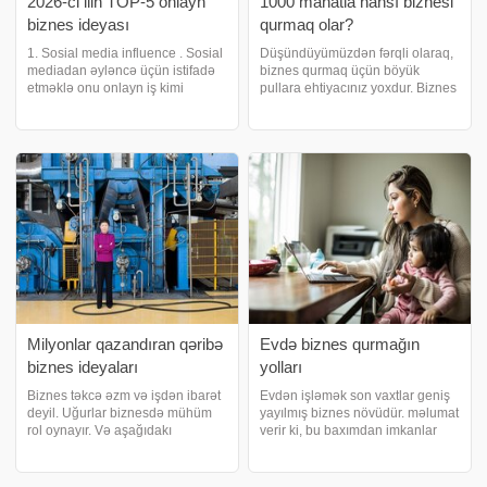
2026-ci ilin TOP-5 onlayn
1000 manatla hansı biznesi
biznes ideyası
qurmaq olar?
1. Sosial media influence . Sosial
Düşündüyümüzdən fərqli olaraq,
mediadan əyləncə üçün istifadə
biznes qurmaq üçün böyük
etməklə onu onlayn iş kimi
pullara ehtiyacınız yoxdur. Biznes
istifadə etmək başqadır. Siz
sahəsindən aslı olaraq az
onlayn trendində olmaq üçün
miqdarda büdcə ilə də biznes
təbii istedada malik ola bilərsiniz,
qurmaq və böyük qazanclar əldə
lakin bunu peşəkarlıqla etdiyini
etmək olar. Bəs 100 manatla
hansı bizneslə
Milyonlar qazandıran qəribə
Evdə biznes qurmağın
biznes ideyaları
yolları
Biznes təkcə əzm və işdən ibarət
Evdən işləmək son vaxtlar geniş
deyil. Uğurlar biznesdə mühüm
yayılmış biznes növüdür. məlumat
rol oynayır. Və aşağıdakı
verir ki, bu baxımdan imkanlar
nümunələr buna sübutdur.
sonsuzdur. Son 10 ildə
Seçimimizdəki bəzi insanlar
texnologiya bir çox işi uzaqdan
zarafat kimi öz işlərinə
yerinə yetirməyə imkan yaradıb.