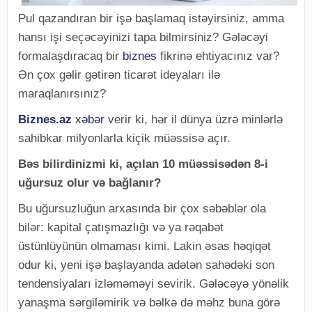
Pul qazandıran bir işə başlamaq istəyirsiniz, amma
hansı işi seçəcəyinizi tapa bilmirsiniz? Gələcəyi
formalaşdıracaq bir
biznes
fikrinə ehtiyacınız var?
Ən çox gəlir gətirən ticarət ideyaları ilə
maraqlanırsınız?
Biznes.az
xəbər
verir ki, hər il dünya üzrə minlərlə
sahibkar milyonlarla kiçik müəssisə açır.
Bəs bilirdinizmi ki, açılan 10 müəssisədən 8-i
uğursuz olur və bağlanır?
Bu uğursuzluğun arxasında bir çox səbəblər ola
bilər: kapital çatışmazlığı və ya rəqabət
üstünlüyünün olmaması kimi. Lakin əsas həqiqət
odur ki, yeni işə başlayanda adətən sahədəki son
tendensiyaları izləməməyi sevirik. Gələcəyə yönəlik
yanaşma sərgiləmirik və bəlkə də məhz buna görə