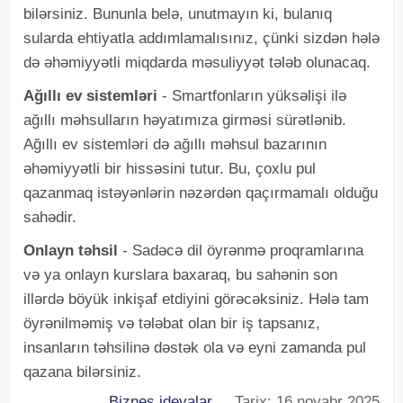
bilərsiniz. Bununla belə, unutmayın ki, bulanıq
sularda ehtiyatla addımlamalısınız, çünki sizdən hələ
də əhəmiyyətli miqdarda məsuliyyət tələb olunacaq.
Ağıllı ev sistemləri
- Smartfonların yüksəlişi ilə
ağıllı məhsulların həyatımıza girməsi sürətlənib.
Ağıllı ev sistemləri də ağıllı məhsul bazarının
əhəmiyyətli bir hissəsini tutur. Bu, çoxlu pul
qazanmaq istəyənlərin nəzərdən qaçırmamalı olduğu
sahədir.
Onlayn təhsil
- Sadəcə dil öyrənmə proqramlarına
və ya onlayn kurslara baxaraq, bu sahənin son
illərdə böyük inkişaf etdiyini görəcəksiniz. Hələ tam
öyrənilməmiş və tələbat olan bir iş tapsanız,
insanların təhsilinə dəstək ola və eyni zamanda pul
qazana bilərsiniz.
Biznes ideyalar
Tarix: 16 noyabr 2025