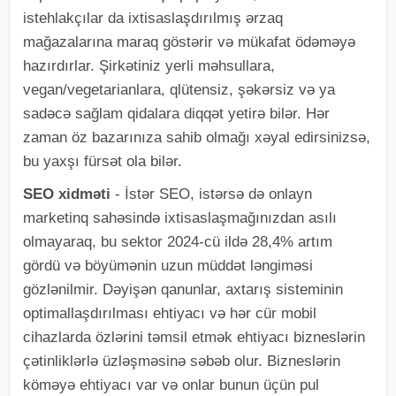
istehlakçılar da ixtisaslaşdırılmış ərzaq
mağazalarına maraq göstərir və mükafat ödəməyə
hazırdırlar. Şirkətiniz yerli məhsullara,
vegan/vegetarianlara, qlütensiz, şəkərsiz və ya
sadəcə sağlam qidalara diqqət yetirə bilər. Hər
zaman öz bazarınıza sahib olmağı xəyal edirsinizsə,
bu yaxşı fürsət ola bilər.
SEO xidməti
- İstər SEO, istərsə də onlayn
marketinq sahəsində ixtisaslaşmağınızdan asılı
olmayaraq, bu sektor 2024-cü ildə 28,4% artım
gördü və böyümənin uzun müddət ləngiməsi
gözlənilmir. Dəyişən qanunlar, axtarış sisteminin
optimallaşdırılması ehtiyacı və hər cür mobil
cihazlarda özlərini təmsil etmək ehtiyacı bizneslərin
çətinliklərlə üzləşməsinə səbəb olur. Bizneslərin
köməyə ehtiyacı var və onlar bunun üçün pul