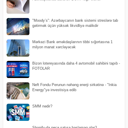
"Moody’s": Azərbaycanın bank sistemi streslərə tab
gətirmək üçün yüksək likvidliyə malikdir
Mərkəzi Bank əməkdaşlarının tibbi sığortasına 1
milyon manat xərcləyəcək
Bizon lotereyasında daha 4 avtomobil sahibini tapıb -
FOTOLAR
Neft Fondu Perunun nəhəng enerji sirkətinə - "Inkia
Energy"yə investisiya edib
SMM nədir?
Shopify-da necə satışa başlamaq olar?