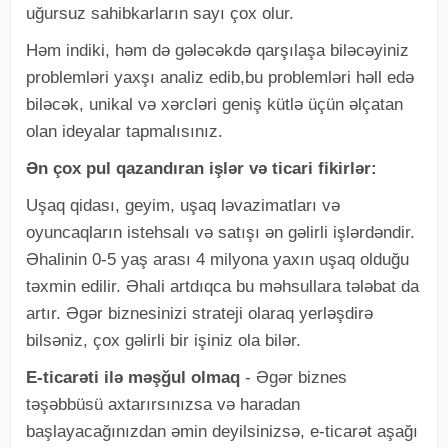
uğursuz sahibkarların sayı çox olur.
Həm indiki, həm də gələcəkdə qarşılaşa biləcəyiniz
problemləri yaxşı analiz edib,bu problemləri həll edə
biləcək, unikal və xərcləri geniş kütlə üçün əlçatan
olan ideyalar tapmalısınız.
Ən çox pul qazandıran işlər və ticari fikirlər:
Uşaq qidası, geyim, uşaq ləvazimatları və
oyuncaqların istehsalı və satışı ən gəlirli işlərdəndir.
Əhalinin 0-5 yaş arası 4 milyona yaxın uşaq olduğu
təxmin edilir. Əhali artdıqca bu məhsullara tələbat da
artır. Əgər biznesinizi strateji olaraq yerləşdirə
bilsəniz, çox gəlirli bir işiniz ola bilər.
E-ticarəti ilə məşğul olmaq
- Əgər biznes
təşəbbüsü axtarırsınızsa və haradan
başlayacağınızdan əmin deyilsinizsə, e-ticarət aşağı