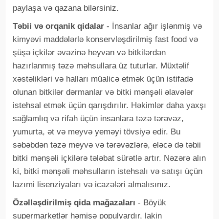
paylaşa və qazana bilərsiniz.
Təbii və orqanik qidalar
- İnsanlar ağır işlənmiş və
kimyəvi maddələrlə konservləşdirilmiş fast food və
şüşə içkilər əvəzinə heyvan və bitkilərdən
hazırlanmış təzə məhsullara üz tuturlar. Müxtəlif
xəstəlikləri və halları müalicə etmək üçün istifadə
olunan bitkilər dərmanlar və bitki mənşəli əlavələr
istehsal etmək üçün qarışdırılır. Həkimlər daha yaxşı
sağlamlıq və rifah üçün insanlara təzə tərəvəz,
yumurta, ət və meyvə yeməyi tövsiyə edir. Bu
səbəbdən təzə meyvə və tərəvəzlərə, eləcə də təbii
bitki mənşəli içkilərə tələbat sürətlə artır. Nəzərə alın
ki, bitki mənşəli məhsulların istehsalı və satışı üçün
lazımi lisenziyaları və icazələri almalısınız.
Özəlləşdirilmiş qida mağazaları
- Böyük
supermarketlər həmişə populyardır, lakin