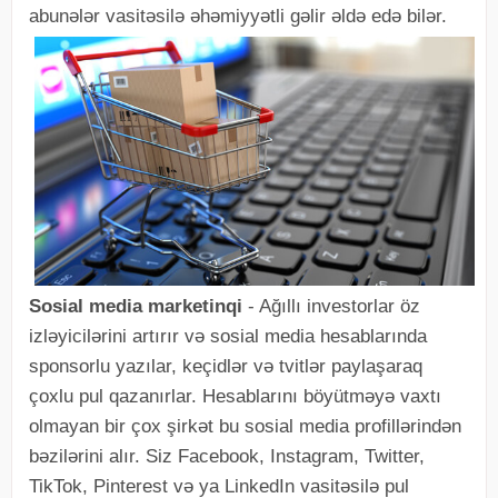
abunələr vasitəsilə əhəmiyyətli gəlir əldə edə bilər.
Sosial media marketinqi
- Ağıllı investorlar öz
izləyicilərini artırır və sosial media hesablarında
sponsorlu yazılar, keçidlər və tvitlər paylaşaraq
çoxlu pul qazanırlar. Hesablarını böyütməyə vaxtı
olmayan bir çox şirkət bu sosial media profillərindən
bəzilərini alır. Siz Facebook, Instagram, Twitter,
TikTok, Pinterest və ya LinkedIn vasitəsilə pul