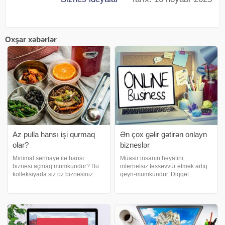
Oxşar xəbərlər
Az pulla hansı işi qurmaq
Ən çox gəlir gətirən onlayn
olar?
bizneslər
Minimal sərmayə ilə hansı
Müasir insanın həyatını
biznesi açmaq mümkündür? Bu
internetsiz təssəvvür etmək artıq
kolleksiyada siz öz biznesiniz
qeyri-mümkündür. Diqqət
üçün ideyalar tapa bilərsiniz.
etmisinizsə, gündəlik həyatımızda
Təqdim etdiyimiz biznes
qarşımıza çıxan istənilən
növlərində ilk gündən işçi heyəti,
məhsulun və ya həmin məhsulu
ofis və çoxlu kapital tələb edilmir.
istehsal edən şirkətin internetdə
Naharları
saytını və ən azında