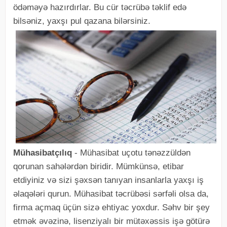
ödəməyə hazırdırlar. Bu cür təcrübə təklif edə
bilsəniz, yaxşı pul qazana bilərsiniz.
Mühasibatçılıq
- Mühasibat uçotu tənəzzüldən
qorunan sahələrdən biridir. Mümkünsə, etibar
etdiyiniz və sizi şəxsən tanıyan insanlarla yaxşı iş
əlaqələri qurun. Mühasibat təcrübəsi sərfəli olsa da,
firma açmaq üçün sizə ehtiyac yoxdur. Səhv bir şey
etmək əvəzinə, lisenziyalı bir mütəxəssis işə götürə