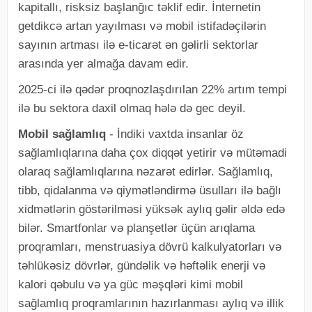
kapitallı, risksiz başlanğıc təklif edir. İnternetin
getdikcə artan yayılması və mobil istifadəçilərin
sayının artması ilə e-ticarət ən gəlirli sektorlar
arasında yer almağa davam edir.
2025-ci ilə qədər proqnozlaşdırılan 22% artım tempi
ilə bu sektora daxil olmaq hələ də gec deyil.
Mobil sağlamlıq
- İndiki vaxtda insanlar öz
sağlamlıqlarına daha çox diqqət yetirir və mütəmadi
olaraq sağlamlıqlarına nəzarət edirlər. Sağlamlıq,
tibb, qidalanma və qiymətləndirmə üsulları ilə bağlı
xidmətlərin göstərilməsi yüksək aylıq gəlir əldə edə
bilər. Smartfonlar və planşetlər üçün arıqlama
proqramları, menstruasiya dövrü kalkulyatorları və
təhlükəsiz dövrlər, gündəlik və həftəlik enerji və
kalori qəbulu və ya güc məşqləri kimi mobil
sağlamlıq proqramlarının hazırlanması aylıq və illik