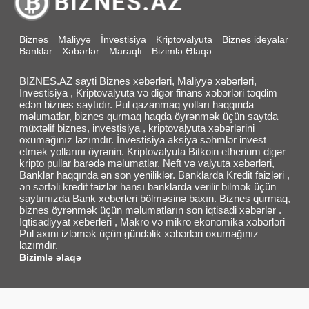
Biznes
Maliyyə
İnvestisiya
Kriptovalyuta
Biznes ideyalar
Banklar
Xəbərlər
Maraqlı
Bizimlə Əlaqə
BIZNES.AZ sayti Biznes xəbərləri, Maliyyə xəbərləri,
İnvestisiya , Kriptovalyuta və digər finans xəbərləri təqdim
edən biznes saytıdır. Pul qazanmaq yolları haqqında
məlumatlar, biznes qurmaq haqda öyrənmək üçün saytda
müxtəlif biznes, investisiya , kriptovalyuta xəbərlərini
oxumağınız lazımdır. İnvestisiya aksiya səhmlər invest
etmək yollarını öyrənin. Kriptovalyuta Bitkoin etherium digər
kripto pullar barədə məlumatlar. Neft və valyuta xəbərləri,
Banklar haqqında ən son yeniliklər. Banklarda Kredit faizləri ,
ən sərfəli kredit faizlər hansı banklarda verilir bilmək üçün
saytımızda Bank xeberleri bölməsinə baxın. Biznes qurmaq,
biznes öyrənmək üçün məlumatların son iqtisadi xəbərlər .
İqtisadiyyat xeberleri , Makro və mikro ekonomika xəbərləri
Pul axını izləmək üçün gündəlik xəbərləri oxumağınız
lazımdır.
Bizimlə əlaqə