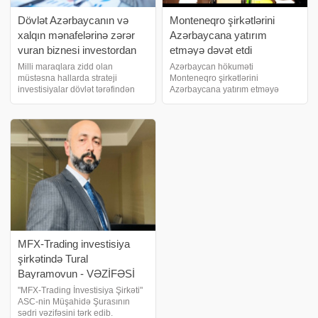
Dövlət Azərbaycanın və
Monteneqro şirkətlərini
xalqın mənafelərinə zərər
Azərbaycana yatırım
vuran biznesi investordan
etməyə dəvət etdi
alacaq
Milli maraqlara zidd olan
Azərbaycan hökuməti
müstəsna hallarda strateji
Monteneqro şirkətlərini
investisiyalar dövlət tərəfindən
Azərbaycana yatırım etməyə
alınacaq. biznes və maliyyə
dəvət edib. . xəbər verir ki, bu
xəbərləri portalı xəbər verir ki, bu,
məsələ dekabrın 20-də maliyyə
Milli Məclisin bu gün keçirilən
naziri, Azərbaycan və
iclasında müzakirəyə çıxarılan
Monteneqro Hökumətləri
"İnvestisiy
arasında iqtisadi əməkdaşlıq üzrə
Birgə Komissiyanı
MFX-Trading investisiya
şirkətində Tural
Bayramovun - VƏZİFƏSİ
AŞAĞI SALINDI
"MFX-Trading İnvestisiya Şirkəti"
ASC-nin Müşahidə Şurasının
sədri vəzifəsini tərk edib.