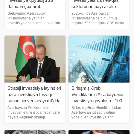
investisiya qoyuluşu 28
investisiyalarda neft-qaz
dəfədən çox artıb
sektorunun payı azalıb
Serbiyadan Azərbaycan
2025-ci ildə Azərbaycan
iqtisadiyyatına yatırılan
iqtisadiyyatına cəlb olunmuş 6
investisiyaların həcmində kəskin
milyard 595,3 milyard ABŞ dolları
artım qeydə alınıb. Qırğızıstandan
birbaşa xarici investisiyalarda
Azərbaycana pul axını xeyli
neft-qaz sektorunun xüsusi çəkisi
sürətləib. biznes və maliyyə
78,1 % olub. Azərbaycan
xəbərləri portalı bu barədə
iqtisadiyyatına yatırımlar azalıb,
Azərbaycan Mərkəzi Bankın
xaric
Strateji investisiya layihələri
Birləşmiş Ərəb
üzrə investisiya təşviqi
Əmirliklərinin Azərbaycana
sənədinin veriləcəyi müddət
investisiya qoyuluşu - 100
müəyyənləşib - FƏRMAN
MİLYON DOLLARA YAXIN
Azərbaycan Prezidentinin
Birləşmiş Ərəb Əmirliklərindən
müəyyən etdiyi istiqamətlər üzrə
Azərbaycan iqtisadiyyatına
AZALIB
həyata keçirilən strateji
yönəldilən investisiyaların
investisiya layihələrini təqdim
həcmində geriləmə müşahidə
edən hüquqi şəxslərə və fərdi
olunub. İsveç Azərbaycana
sahibkarlara investisiya təşviqi
yatırımlarını 17 dəfədən çox