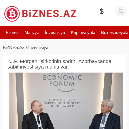
$
Biznes
Maliyyə
İnvestisiya
Kriptovalyuta
Biznes ideyala
BiZNES.AZ
/
İnvestisiya
"J.P. Morgan" şirkətinin sədri: "Azərbaycanda
sabit investisiya mühiti var"