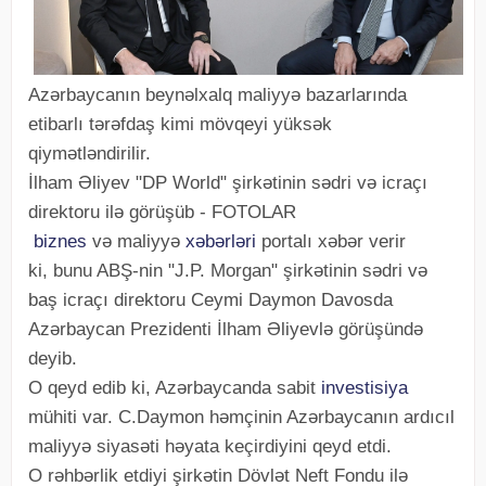
Azərbaycanın beynəlxalq maliyyə bazarlarında
etibarlı tərəfdaş kimi mövqeyi yüksək
qiymətləndirilir.
İlham Əliyev "DP World" şirkətinin sədri və icraçı
direktoru ilə görüşüb - FOTOLAR
biznes
və maliyyə
xəbərləri
portalı xəbər verir
ki, bunu ABŞ-nin "J.P. Morgan" şirkətinin sədri və
baş icraçı direktoru Ceymi Daymon Davosda
Azərbaycan Prezidenti İlham Əliyevlə görüşündə
deyib.
O qeyd edib ki, Azərbaycanda sabit
investisiya
mühiti var. C.Daymon həmçinin Azərbaycanın ardıcıl
maliyyə siyasəti həyata keçirdiyini qeyd etdi.
O rəhbərlik etdiyi şirkətin Dövlət Neft Fondu ilə