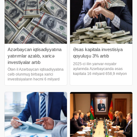
sənədi 2023-cü il yanvarın 1-dən
artırıb. biznes və maliyyə
6 il ərzind
xəbərləri portalı bu barəd
Azərbaycan iqtisadiyyatına
Əsas kapitala investisiya
yatırımlar azalıb, xaricə
qoyuluşu 3% artıb
investiyalar artıb
2025-ci ilin yanvar-noyabr
aylarında Azərbaycanda əsas
Ötən il Azərbaycan iqtisadiyyatına
kapitala 16 milyard 658,9 milyon
cəlb olunmuş birbaşa xarici
manat məbləğində, yaxud əvvəlki
investisiyaların həcmi 6 milyard
ilin müvafiq dövrü ilə müqayisədə
595 milyon 296 min dollar olub. .
3 faiz çox investisiya yönəldilib.
Azərbaycana ən çox investisiya
Azərbaycanda orta aylıq
edən ölkələr açıqlanıb. xəbər
əməkhaqq
verir ki, bunu Statistika
departamentini