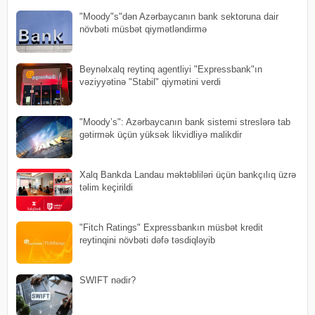
"Moody"s"dən Azərbaycanın bank sektoruna dair
növbəti müsbət qiymətləndirmə
Beynəlxalq reytinq agentliyi "Expressbank"ın
vəziyyətinə "Stabil" qiymətini verdi
"Moody’s": Azərbaycanın bank sistemi streslərə tab
gətirmək üçün yüksək likvidliyə malikdir
Xalq Bankda Landau məktəbliləri üçün bankçılıq üzrə
təlim keçirildi
"Fitch Ratings" Expressbankın müsbət kredit
reytinqini növbəti dəfə təsdiqləyib
SWIFT nədir?