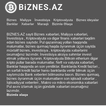
Biznes
Maliyyə
İnvestisiya
Kriptovalyuta
Biznes ideyalar
Banklar
Xəbərlər
Maraqlı
Bizimlə Əlaqə
BIZNES.AZ sayti Biznes xəbərləri, Maliyyə xəbərləri,
İnvestisiya , Kriptovalyuta və digər finans xəbərləri təqdim
edən biznes saytıdır. Pul qazanmaq yolları haqqında
məlumatlar, biznes qurmaq haqda öyrənmək üçün saytda
müxtəlif biznes, investisiya , kriptovalyuta xəbərlərini
oxumağınız lazımdır. İnvestisiya aksiya səhmlər invest
etmək yollarını öyrənin. Kriptovalyuta Bitkoin etherium digər
kripto pullar barədə məlumatlar. Neft və valyuta xəbərləri,
Banklar haqqında ən son yeniliklər. Banklarda Kredit faizləri ,
ən sərfəli kredit faizlər hansı banklarda verilir bilmək üçün
saytımızda Bank xeberleri bölməsinə baxın. Biznes qurmaq,
biznes öyrənmək üçün məlumatların son iqtisadi xəbərlər .
İqtisadiyyat xeberleri , Makro və mikro ekonomika xəbərləri
Pul axını izləmək üçün gündəlik xəbərləri oxumağınız
lazımdır.
Bizimlə əlaqə