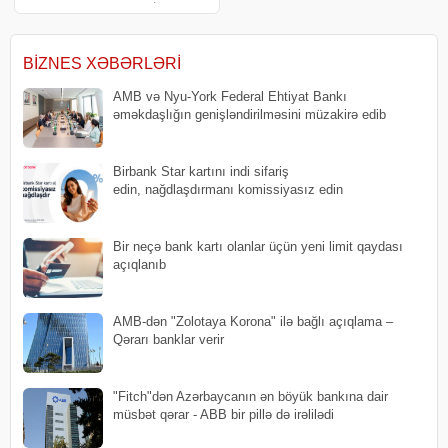
Azərbaycan Biznesinin İnkişafı
Fonduna sədr təyin edilib. xəbər
verir ki, Tural Bayramov "MFX-
Trading İnvestisiya Şirkəti"ni
BIZNES XƏBƏRLƏRI
AMB və Nyu-York Federal Ehtiyat Bankı
əməkdaşlığın genişləndirilməsini müzakirə edib
Birbank Star kartını indi sifariş
edin, nağdlaşdırmanı komissiyasız edin
Bir neçə bank kartı olanlar üçün yeni limit qaydası
açıqlanıb
AMB-dən "Zolotaya Korona" ilə bağlı açıqlama –
Qərarı banklar verir
"Fitch"dən Azərbaycanın ən böyük bankına dair
müsbət qərar - ABB bir pillə də irəlilədi