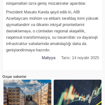
istiqamətləri üzrə geniş müzakirələr aparıblar.
Prezident Masato Kanda qeyd edib ki, AİB
Azərbaycanı mühüm və etibarlı tərəfdaş kimi yüksək
qiymətləndirir və ölkənin inkişaf prioritetlərini
dəstəkləməyə, o cümlədən regional əlaqəlilik,
rəqəmsal transformasiya, su təsərrüfatı və dayanıqlı
infrastruktur sahələrində əməkdaşlığı daha da
genişləndirməyə hazırdır.
Maliyyə
Tarix: 14 noyabr 2025
Oxşar xəbərlər