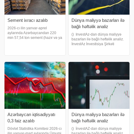
Sement ixracı azalıb
Dünya maliyyə bazarları ilə
bağlı həftəlik analiz
2026-cı ilin yanvar-aprel
aylarında Azərbaycandan 220
() InvestAz-dan dünya maliyyə
min 57,54 ton sement (hazır və ya
bazarları ilə bağlı həftəlik analiz.
klinker formasında) ixrac edilib.
İnvestAz İnvestisiya Şirkəti
2025-ci ilin eyni dövründə bu
tərəfindən aparılan həftəlik bazar
göstərici 262 min 21,59 ton təşkil
araşdırmalarına görə 11–15 may
etmişdi. Beləliklə, sement ixracını
2026-cı il tarixləri qlobal maliyyə
bazarları üçün həm makroiqtisad
Azərbaycan iqtisadiyyatı
Dünya maliyyə bazarları ilə
0,3 faiz azalıb
bağlı həftəlik analiz
Dövlət Statistika Komitəsi 2026-cı
() İnvestAZ-dan dünya maliyyə
ilin yanvar-mart aylarında Ümumi
bazarları ilə bağlı həftəlik analiz.