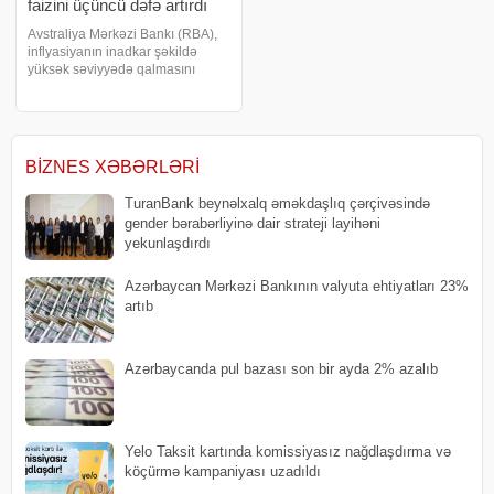
faizini üçüncü dəfə artırdı
Avstraliya Mərkəzi Bankı (RBA),
inflyasiyanın inadkar şəkildə
yüksək səviyyədə qalmasını
nəzarət altına almaq məqsədilə
pul siyasəti faizini ardıcıl üçüncü
iclasda artıraraq 4,1%-dən
4,35%-ə yüksəltdib. Marja xəbər
veri
BIZNES XƏBƏRLƏRI
TuranBank beynəlxalq əməkdaşlıq çərçivəsində
gender bərabərliyinə dair strateji layihəni
yekunlaşdırdı
Azərbaycan Mərkəzi Bankının valyuta ehtiyatları 23%
artıb
​Azərbaycanda pul bazası son bir ayda 2% azalıb
Yelo Taksit kartında komissiyasız nağdlaşdırma və
köçürmə kampaniyası uzadıldı