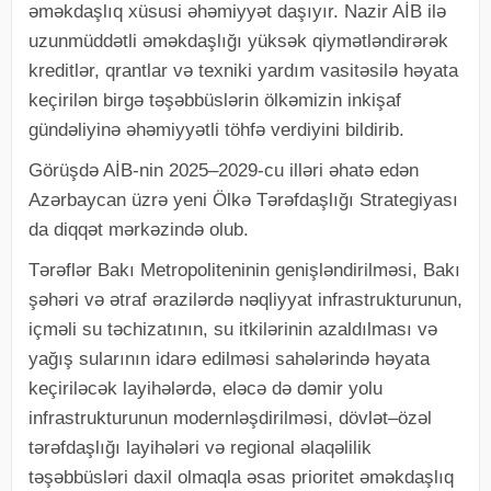
əməkdaşlıq xüsusi əhəmiyyət daşıyır. Nazir AİB ilə
uzunmüddətli əməkdaşlığı yüksək qiymətləndirərək
kreditlər, qrantlar və texniki yardım vasitəsilə həyata
keçirilən birgə təşəbbüslərin ölkəmizin inkişaf
gündəliyinə əhəmiyyətli töhfə verdiyini bildirib.
Görüşdə AİB-nin 2025–2029-cu illəri əhatə edən
Azərbaycan üzrə yeni Ölkə Tərəfdaşlığı Strategiyası
da diqqət mərkəzində olub.
Tərəflər Bakı Metropoliteninin genişləndirilməsi, Bakı
şəhəri və ətraf ərazilərdə nəqliyyat infrastrukturunun,
içməli su təchizatının, su itkilərinin azaldılması və
yağış sularının idarə edilməsi sahələrində həyata
keçiriləcək layihələrdə, eləcə də dəmir yolu
infrastrukturunun modernləşdirilməsi, dövlət–özəl
tərəfdaşlığı layihələri və regional əlaqəlilik
təşəbbüsləri daxil olmaqla əsas prioritet əməkdaşlıq