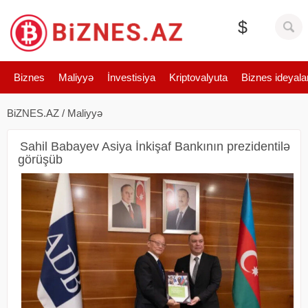
$
Biznes
Maliyyə
İnvestisiya
Kriptovalyuta
Biznes ideyala
BiZNES.AZ
/
Maliyyə
Sahil Babayev Asiya İnkişaf Bankının prezidentilə
görüşüb