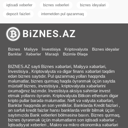
iqtisadi xeberler
biznes xeberleri
biznes ideyalari
depozit faizleri
internetden pul qazanmaq
Biznes
Maliyyə
İnvestisiya
Kriptovalyuta
Biznes ideyalar
Banklar
Xəbərlər
Maraqlı
Bizimlə Əlaqə
BIZNES.AZ sayti Biznes xəbərləri, Maliyyə xəbərləri,
İnvestisiya , Kriptovalyuta və digər finans xəbərləri təqdim
edən biznes saytıdır. Pul qazanmaq yolları haqqında
məlumatlar, biznes qurmaq haqda öyrənmək üçün saytda
müxtəlif biznes, investisiya , kriptovalyuta xəbərlərini
oxumağınız lazımdır. İnvestisiya aksiya səhmlər invest
etmək yollarını öyrənin. Kriptovalyuta Bitkoin etherium digər
kripto pullar barədə məlumatlar. Neft və valyuta xəbərləri,
Banklar haqqında ən son yeniliklər. Banklarda Kredit faizləri ,
ən sərfəli kredit faizlər hansı banklarda verilir bilmək üçün
saytımızda Bank xeberleri bölməsinə baxın. Biznes qurmaq,
biznes öyrənmək üçün məlumatların son iqtisadi xəbərlər .
İqtisadiyyat xeberleri , Makro və mikro ekonomika xəbərləri