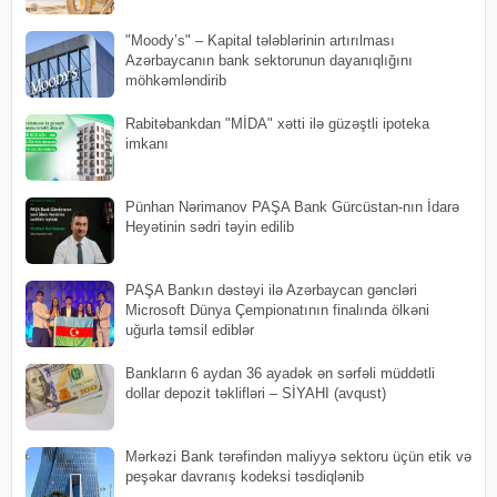
"Moody’s" – Kapital tələblərinin artırılması
Azərbaycanın bank sektorunun dayanıqlığını
möhkəmləndirib
Rabitəbankdan "MİDA" xətti ilə güzəştli ipoteka
imkanı
Pünhan Nərimanov PAŞA Bank Gürcüstan-nın İdarə
Heyətinin sədri təyin edilib
PAŞA Bankın dəstəyi ilə Azərbaycan gəncləri
Microsoft Dünya Çempionatının finalında ölkəni
uğurla təmsil ediblər
Bankların 6 aydan 36 ayadək ən sərfəli müddətli
dollar depozit təklifləri – SİYAHI (avqust)
Mərkəzi Bank tərəfindən maliyyə sektoru üçün etik və
peşəkar davranış kodeksi təsdiqlənib