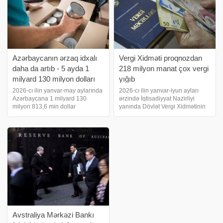
Azərbaycanın ərzaq idxalı
Vergi Xidməti proqnozdan
daha da artıb - 5 ayda 1
218 milyon manat çox vergi
milyard 130 milyon dolları
yığıb
keçib
2026-cı ilin yanvar-may aylarında
2026-cı ilin yanvar-iyun ayları
Azərbaycana 1 milyard 130
ərzində İqtisadiyyat Nazirliyi
milyon 813,6 min dollar
yanında Dövlət Vergi Xidmətinin
dəyərində yeyinti məhsulları idxal
xəttilə dövlət büdcəsinə 8 milyard
olunub. 2025-ci ilin eyni
842,7 milyon manat vergi daxil
dövründə bu göstərici 1 milyard
olub ki, bu da proqnoza nisbətən
64 milyon 125,9 min dollar idi.
217,7 milyon manat çoxdur
Yeyinti məhsullar
Avstraliya Mərkəzi Bankı