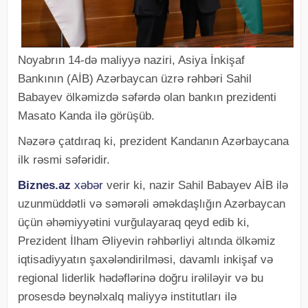
Noyabrın 14-də maliyyə naziri, Asiya İnkişaf
Bankının (AİB) Azərbaycan üzrə rəhbəri Sahil
Babayev ölkəmizdə səfərdə olan bankın prezidenti
Masato Kanda ilə görüşüb.
Nəzərə çatdıraq ki, prezident Kandanın Azərbaycana
ilk rəsmi səfəridir.
Biznes.az
xəbər
verir ki, nazir Sahil Babayev AİB ilə
uzunmüddətli və səmərəli əməkdaşlığın Azərbaycan
üçün əhəmiyyətini vurğulayaraq qeyd edib ki,
Prezident İlham Əliyevin rəhbərliyi altında ölkəmiz
iqtisadiyyatın şaxələndirilməsi, davamlı inkişaf və
regional liderlik hədəflərinə doğru irəliləyir və bu
prosesdə beynəlxalq maliyyə institutları ilə