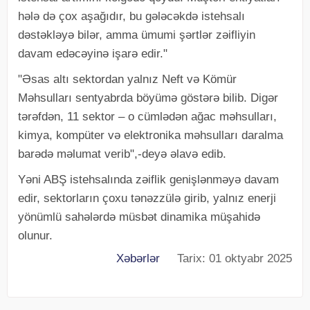
hələ də çox aşağıdır, bu gələcəkdə istehsalı
dəstəkləyə bilər, amma ümumi şərtlər zəifliyin
davam edəcəyinə işarə edir."
"Əsas altı sektordan yalnız Neft və Kömür
Məhsulları sentyabrda böyümə göstərə bilib. Digər
tərəfdən, 11 sektor – o cümlədən ağac məhsulları,
kimya, kompüter və elektronika məhsulları daralma
barədə məlumat verib",-deyə əlavə edib.
Yəni ABŞ istehsalında zəiflik genişlənməyə davam
edir, sektorların çoxu tənəzzülə girib, yalnız enerji
yönümlü sahələrdə müsbət dinamika müşahidə
olunur.
Xəbərlər
Tarix: 01 oktyabr 2025