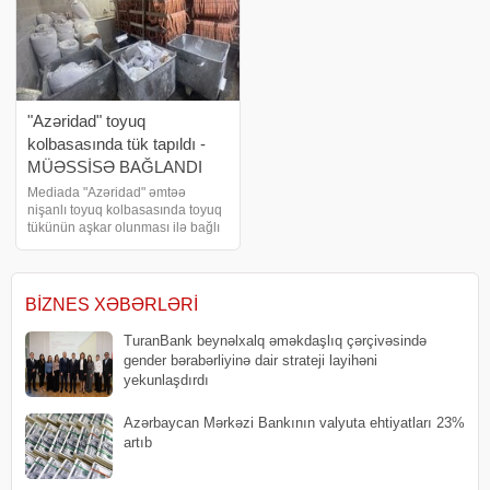
"Azəridad" toyuq
kolbasasında tük tapıldı -
MÜƏSSİSƏ BAĞLANDI
Mediada "Azəridad" əmtəə
nişanlı toyuq kolbasasında toyuq
tükünün aşkar olunması ilə bağlı
yayılan məlumat əsasında
Azərbaycan Qida Təhlükəsizliyi
Agentliyi (AQTA) tərəfindən Bakı
şəhəri, Sabunçu rayonu,
BIZNES XƏBƏRLƏRI
Bakıxano
TuranBank beynəlxalq əməkdaşlıq çərçivəsində
gender bərabərliyinə dair strateji layihəni
yekunlaşdırdı
Azərbaycan Mərkəzi Bankının valyuta ehtiyatları 23%
artıb