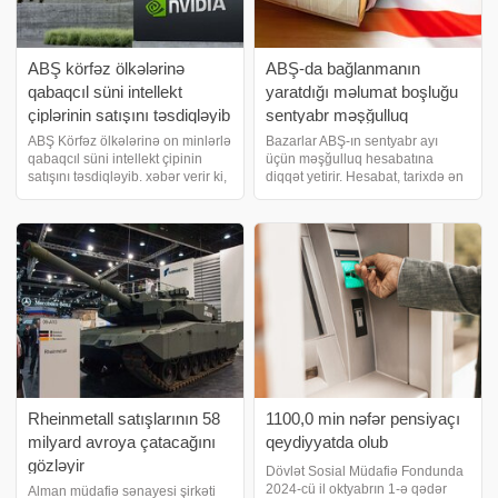
ABŞ körfəz ölkələrinə
ABŞ-da bağlanmanın
qabaqcıl süni intellekt
yaratdığı məlumat boşluğu
çiplərinin satışını təsdiqləyib
sentyabr məşğulluq
hesabatı ilə sona çatır
ABŞ Körfəz ölkələrinə on minlərlə
Bazarlar ABŞ-ın sentyabr ayı
qabaqcıl süni intellekt çipinin
üçün məşğulluq hesabatına
satışını təsdiqləyib. xəbər verir ki,
diqqət yetirir. Hesabat, tarixdə ən
ABŞ, BƏƏ mərkəzli süni intellekt
uzun müddət davam edən federal
şirkəti G42 və Səudiyyə
hökumətin bağlanması
Ərəbistanında yerləşən rəqibi
səbəbindən vaxtında
Humain-ə on minlərlə inkişaf etmi
açıqlanmayıb. xəbər verir ki,
dövlət və özəl sektorda ümum
Rheinmetall satışlarının 58
1100,0 min nəfər pensiyaçı
milyard avroya çatacağını
qeydiyyatda olub
gözləyir
Dövlət Sosial Müdafiə Fondunda
2024-cü il oktyabrın 1-ə qədər
Alman müdafiə sənayesi şirkəti