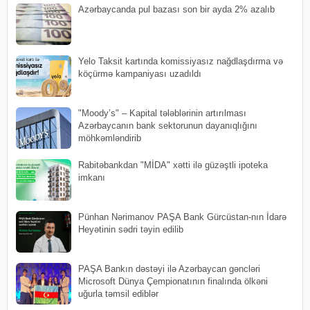
​Azərbaycanda pul bazası son bir ayda 2% azalıb
Yelo Taksit kartında komissiyasız nağdlaşdırma və
köçürmə kampaniyası uzadıldı
"Moody’s" – Kapital tələblərinin artırılması
Azərbaycanın bank sektorunun dayanıqlığını
möhkəmləndirib
Rabitəbankdan "MİDA" xətti ilə güzəştli ipoteka
imkanı
Pünhan Nərimanov PAŞA Bank Gürcüstan-nın İdarə
Heyətinin sədri təyin edilib
PAŞA Bankın dəstəyi ilə Azərbaycan gəncləri
Microsoft Dünya Çempionatının finalında ölkəni
uğurla təmsil ediblər