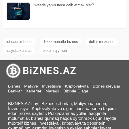
İnvestisiyanın necə cəlb etmək olar?
iqtisadi xeberler
1000 manatla biznes
dollar mezenne
valyuta kurslari
bitkoin qiymeti
Biznes
Maliyyə
İnvestisiya
Kriptovalyuta
Biznes ideyalar
Banklar
Xəbərlər
Maraqlı
Bizimlə Əlaqə
BIZNES.AZ sayti Biznes xəbərləri, Maliyyə xəbərləri,
İnvestisiya , Kriptovalyuta və digər finans xəbərləri təqdim
edən biznes saytıdır. Pul qazanmaq yolları haqqında
məlumatlar, biznes qurmaq haqda öyrənmək üçün saytda
müxtəlif biznes, investisiya , kriptovalyuta xəbərlərini
oxumağınız lazımdır. İnvestisiya aksiya səhmlər invest