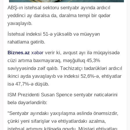
ABŞ-ın istehsal sektoru sentyabr ayında ardıcıl
yeddinci ay daralsa da, daralma tempi bir qədər
yavaşlayıb.
İstehsal indeksi 51-ə yüksəlib və müəyyən
rahatlama gətirib.
Biznes.az
xəbər
verir ki, avqust ayı ilə müqayisədə
cüzi artıma baxmayaraq, məşğulluq 45,3%
səviyyəsində zəif qalıb. Təchizatçı tədarükləri ardıcıl
ikinci ayda yavaşlayıb və indeksi 52,6%-ə, ehtiyatlar
isə 47,7%-ə düşüb.
ISM Prezidenti Susan Spence sentyabr nəticələrini
belə dəyərləndirib:
"Sentyabr ayındakı yaxşılaşma əslində önəmsizdir,
çünki yeni sifarişlər və ehtiyatlardakı azalma,
istehsal artımını kölgədə qoydu. Müştəri ehtiyatları