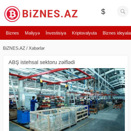
$
Biznes
Maliyyə
İnvestisiya
Kriptovalyuta
Biznes ideyala
BiZNES.AZ
/
Xəbərlər
ABŞ istehsal sektoru zəiflədi