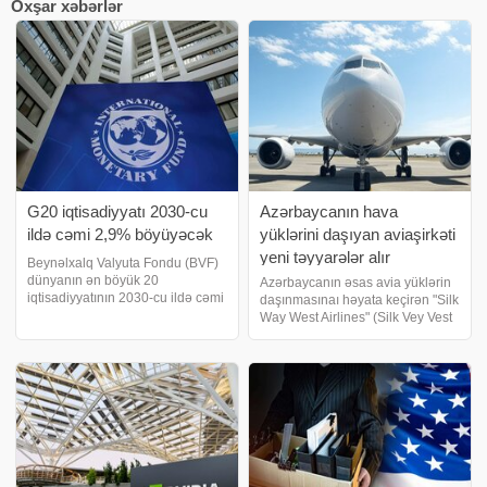
Oxşar xəbərlər
G20 iqtisadiyyatı 2030-cu
Azərbaycanın hava
ildə cəmi 2,9% böyüyəcək
yüklərini daşıyan aviaşirkəti
yeni təyyarələr alır
Beynəlxalq Valyuta Fondu (BVF)
dünyanın ən böyük 20
Azərbaycanın əsas avia yüklərin
iqtisadiyyatının 2030-cu ildə cəmi
daşınmasınaı həyata keçirən "Silk
2,9% böyüyəcəyini açıqlayıb. Bu
Way West Airlines" (Silk Vey Vest
da 2009-cu il qlobal maliyyə
Aviaşirkəti MMC) Fransa təyyarə
böhranından bəri ən zəif
istehsalçısı "Airbus" ilə iki əlavə
ortamüddətli proqnozdur. xəbər
"A350F" yük təyyarəsi alış
verir ki, hesabatd