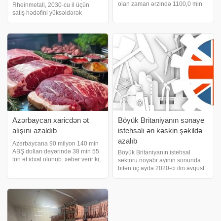
olan zaman ərzində 1100,0 min
Rheinmetall, 2030-cu il üçün
nəfər pensiyaçı qeydiyyatda olub.
satış hədəfini yüksəldərək
xəbər verir ki, Dövlət Statistika
yeniləyib. xəbər verir ki, şirkət
Komitəsinə istinadən məlumata
onilliyin sonunda satışlarının
görə, bu da ölkə əhalisinin 10,
təxminən 58 milyard avroya
çatacağını açıqlayıb. Bu rəqəm
əvvəlki 40–5
Azərbaycan xaricdən ət
Böyük Britaniyanın sənaye
alışını azaldıb
istehsalı ən kəskin şəkildə
azalıb
Azərbaycana 90 milyon 140 min
ABŞ dolları dəyərində 38 min 55
Böyük Britaniyanın istehsal
ton ət idxal olunub. xəbər verir ki,
sektoru noyabr ayının sonunda
göstərici bu ilin yanvar-oktyabr
bitən üç ayda 2020-ci ilin avqust
aylarına məxsusdur. Dövlət
ayından bəri ən kəskin azalma
Gömrük Komitəsinin məlumatına
qeydə alıb. İstehsalın azalması
istinadən verilən məlumata görə
gələn həftənin illik büdcəsi
öncəsi qeyri-müəyyənlikdən
qaynaqlanıb