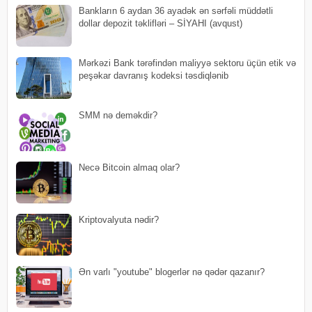
Bankların 6 aydan 36 ayadək ən sərfəli müddətli
dollar depozit təklifləri – SİYAHI (avqust)
Mərkəzi Bank tərəfindən maliyyə sektoru üçün etik və
peşəkar davranış kodeksi təsdiqlənib
SMM nə deməkdir?
Necə Bitcoin almaq olar?
Kriptovalyuta nədir?
Ən varlı "youtube" blogerlər nə qədər qazanır?