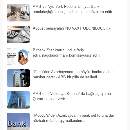
AMB və Nyu-York Federal Ehtiyat Bankı
əməkdaşlığın genişləndirilməsini müzakirə edib
Avqust pensiyaları NƏ VAXT ÖDƏNİLƏCƏK?
Birbank Star kartını indi sifariş
edin, nağdlaşdırmanı komissiyasız edin
"Fitch"dən Azərbaycanın ən böyük bankına dair
müsbət qərar - ABB bir pillə də irəlilədi
AMB-dən "Zolotaya Korona" ilə bağlı açıqlama –
Qərarı banklar verir
"Moody"s"dən Azərbaycanın bank sektoruna dair
növbəti müsbət qiymətləndirmə