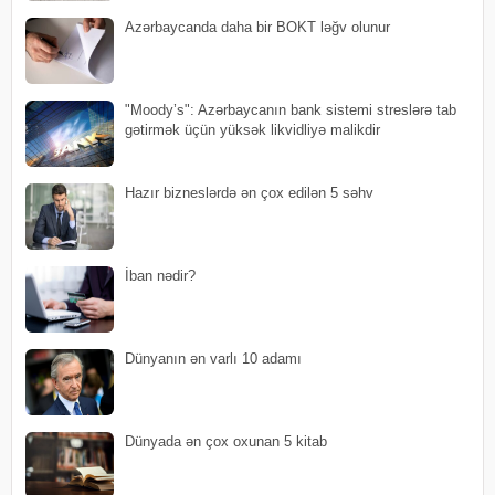
Azərbaycanda daha bir BOKT ləğv olunur
"Moody’s": Azərbaycanın bank sistemi streslərə tab
gətirmək üçün yüksək likvidliyə malikdir
Hazır bizneslərdə ən çox edilən 5 səhv
İban nədir?
Dünyanın ən varlı 10 adamı
Dünyada ən çox oxunan 5 kitab