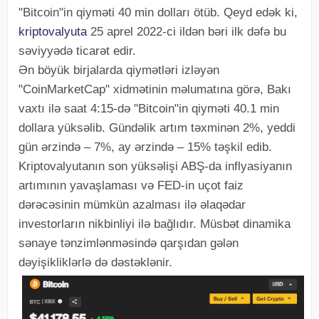
"Bitcoin"in qiyməti 40 min dolları ötüb. Qeyd edək ki,
kriptovalyuta
25 aprel 2022-ci ildən bəri ilk dəfə bu
səviyyədə ticarət edir.
Ən böyük birjalarda qiymətləri izləyən
"CoinMarketCap" xidmətinin məlumatına görə, Bakı
vaxtı ilə saat 4:15-də "Bitcoin"in qiyməti 40.1 min
dollara yüksəlib. Gündəlik artım təxminən 2%, yeddi
gün ərzində – 7%, ay ərzində – 15% təşkil edib.
Kriptovalyutanın son yüksəlişi ABŞ-da inflyasiyanın
artımının yavaşlaması və FED-in uçot faiz
dərəcəsinin mümkün azalması ilə əlaqədar
investorların nikbinliyi ilə bağlıdır. Müsbət dinamika
sənaye tənzimlənməsində qarşıdan gələn
dəyişikliklərlə də dəstəklənir.