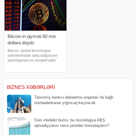
Bitcoin-in qiyməti 60 min
dollara düşdü
Bitcoin, qlobal texnologiya
səhmlərindəki satış dalğasının
dərinləşməsi və müxtəlif aktiv
siniflərində riskli mövqelərin ləğv
edilməsi ilə cümə günü 16 ayın
ən aşağı səviyyəsini görüb və 60
min dollar həddini test edib.
bizne
BIZNES XƏBƏRLƏRI
Tanınmış bankın idarəetmə orqanları ilə bağlı
növbədənkənar yığıncaq keçirəcək
Süni intellekt bumu: bu texnologiya ABŞ
iqtisadiyyatını necə yenidən formalaşdırır?