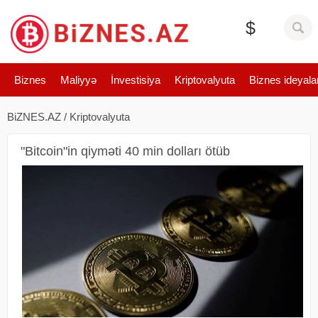
$
Biznes
Maliyyə
İnvestisiya
Kriptovalyuta
Biznes ideyala
BiZNES.AZ
/
Kriptovalyuta
"Bitcoin"in qiyməti 40 min dolları ötüb