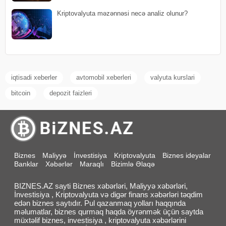
Kriptovalyuta məzənnəsi necə analiz olunur?
iqtisadi xeberler
avtomobil xeberleri
valyuta kurslari
bitcoin
depozit faizleri
Biznes
Maliyyə
İnvestisiya
Kriptovalyuta
Biznes ideyalar
Banklar
Xəbərlər
Maraqlı
Bizimlə Əlaqə
BIZNES.AZ sayti Biznes xəbərləri, Maliyyə xəbərləri,
İnvestisiya , Kriptovalyuta və digər finans xəbərləri təqdim
edən biznes saytıdır. Pul qazanmaq yolları haqqında
məlumatlar, biznes qurmaq haqda öyrənmək üçün saytda
müxtəlif biznes, investisiya , kriptovalyuta xəbərlərini