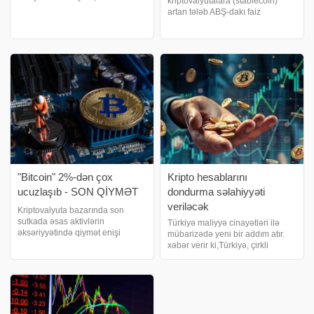
kriptovalyutalara (stablecoin)
davamlı alıcılarının günbəgün
artan tələb ABŞ-dakı faiz
artdığı Bitcoini necə ala bilərik?
dərəcələrinə aşağı təzyiq göstərə
Gəlin, bu suala cavab tapaq.
bilər". xəbər verir ki, bu barədə
Kriptovalyutanın alınması zamanı
ABŞ Mərkəzi Bankı (Fed) İdarə
ölk
Heyətinin üzvü Stephen Miran
bildirib
"Bitcoin" 2%-dən çox
Kripto hesablarını
ucuzlaşıb - SON QİYMƏT
dondurma səlahiyyəti
veriləcək
Kriptovalyuta bazarında son
sutkada əsas aktivlərin
Türkiyə maliyyə cinayətləri ilə
əksəriyyətində qiymət enişi
mübarizədə yeni bir addım atır.
qeydə alınıb. xəbər verir ki,
xəbər verir ki,Türkiyə, çirkli
bazarın lideri olan Bitcoin (BTC)
pulların yuyulması və maliyyə
son 24 saatda 2,09%
cinayətləri ilə mübarizə
ucuzlaşaraq 62 965,94 ABŞ
çərçivəsində Maliyyə
dollarına enib. Əsas altkoinlərdə
Cinayətlərini Araşdırma Şurasına
(MASAK) bank və kript