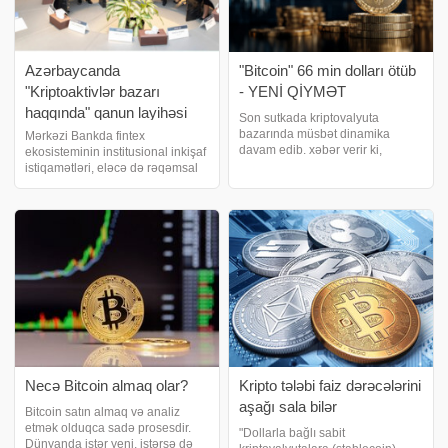
Azərbaycanda
"Bitcoin" 66 min dolları ötüb
"Kriptoaktivlər bazarı
- YENİ QİYMƏT
haqqında" qanun layihəsi
Son sutkada kriptovalyuta
hazırlanıb
bazarında müsbət dinamika
Mərkəzi Bankda fintex
davam edib. xəbər verir ki,
ekosisteminin institusional inkişaf
CoinMarketCap məlumatına
istiqamətləri, eləcə də rəqəmsal
əsasən, qlobal kriptovalyuta
maliyyə xidmətlərinə və innovativ
bazarının kapitallaşması son 24
həllərə əlçatanlığın artırılması
saatda 0,83% artaraq 2,26 trilyon
imkanları müzakirə olunub. AMB-
dollara yüksəlib. . Ə
də fintex ekosistemində
institusiona
Necə Bitcoin almaq olar?
Kripto tələbi faiz dərəcələrini
aşağı sala bilər
Bitcoin satın almaq və analiz
etmək olduqca sadə prosesdir.
"Dollarla bağlı sabit
Dünyanda istər yeni, istərsə də