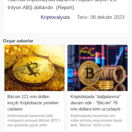
trilyon ABŞ dollarıdır. (Report)
Kriptovalyuta
Tarix: 06 dekabr 2023
Oxşar xəbərlər
Bitcoin 121 min dolları
Kriptobirjada "dalğalanma"
keçdi: Kriptobazar yenidən
davam edir - "Bitcoin" 76
canlanır
min dollara kimi ucuzlaşıb
Kriptovalyuta bazarında lider
Kriptovalyuta bazarında son
mövqeyini qoruyan Bitcoin (BTC)
sutka ərzində əsas koinlər dəyər
son günlərdə güclü artım
itirib. "Bitcoin" 2025-ci ilin
nümayiş etdirib. AFB Bank 13%
aprelindən bəri ilk dəfə 75 min