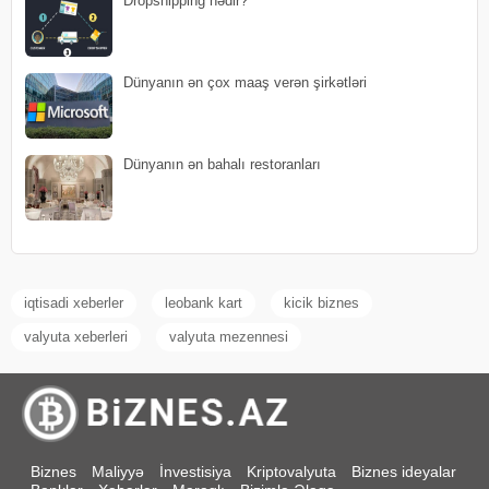
Dropshipping nədir?
Dünyanın ən çox maaş verən şirkətləri
Dünyanın ən bahalı restoranları
iqtisadi xeberler
leobank kart
kicik biznes
valyuta xeberleri
valyuta mezennesi
Biznes
Maliyyə
İnvestisiya
Kriptovalyuta
Biznes ideyalar