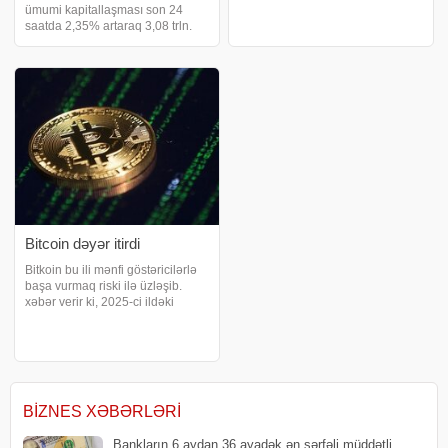
"Bitcoin"in qiyməti son 1 həftədə
ümumi kapitallaşması son 24
1,28% azalaraq, son 24 saatda
saatda 2,35% artaraq 3,08 trln.
isə 4,17% artaraq 106 113 dollar
dollar səviyyəsinə yüksəlib. bu
təşkil edib. "Eterium"u
barədə "CoinMarketCap"
platformasına istinadən xəbər
verir. Məlumata görə, bazarın
ümum
Bitcoin dəyər itirdi
Bitkoin bu ili mənfi göstəricilərlə
başa vurmaq riski ilə üzləşib.
xəbər verir ki, 2025-ci ildəki
zirvəsindən təxminən 30% dəyər
itirən Bitkoin qısa müddətdə 90
min dollardan aşağı düşərək həm
texnoloji səhmləri, həm də AB
BIZNES XƏBƏRLƏRI
Bankların 6 aydan 36 ayadək ən sərfəli müddətli