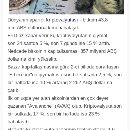
Dünyanın aparıcı
kriptovalyutası
- bitkoin 43,8
min ABŞ dollarına kimi bahalaşıb.
FED.az
xəbər
verir ki, kriptovalyutanın qiyməti
son 24 saatda 5 %, son 7 gündə isə 15 % artıb.
Nəticədə bitkoinin kapitallaşması 857 milyard ABŞ
dollarına kimi yüksəlib.
Bazar kapitallaşmasına görə 2-ci pillədə qərarlaşan
"Ethereum"un qiyməti isə son bir sutkada 2,5 %, son
bir həftədə isə 10 % artaraq 2 262 ABŞ dollarına
çatıb.
İlk onluqda yer alan altkoinlərdən ən çox dəyər
qazanan "Avalanche" (AVAX) olub. Kriptovalyuta son
bir sutkada 17 %, son bir həftədə isə 23 %
bahalaşıb.
Hazırda kriptovalyuta bazarının toplam dəyəri 1,6