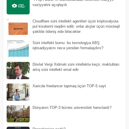
vəziyyətini açıqlayıb
Cloudflare süni intellekt agentləri üçün kriptovalyuta
pul kisələrini təqdim edib: onlar alışlar üçün müstəqil
şəkildə ödəniş edə biləcəklər
Süni intellekt bumu: bu texnologiya ABŞ
iqtisadiyyatını necə yenidən formalaşdırır?
Dövlət Vergi Xidməti süni intellektə keçir, məktubları
artıq süni intellekt emal edir
Xaricdə freelancer tapmaq üçün TOP-5 sayt
Dünyanın TOP-3 biznes universiteti hansılardı?