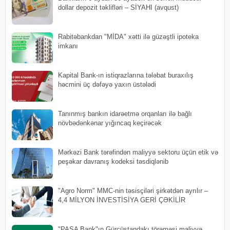
dollar depozit təklifləri – SİYAHI (avqust)
Rabitəbankdan "MİDA" xətti ilə güzəştli ipoteka
imkanı
Kapital Bank-ın istiqrazlarına tələbat buraxılış
həcmini üç dəfəyə yaxın üstələdi
Tanınmış bankın idarəetmə orqanları ilə bağlı
növbədənkənar yığıncaq keçirəcək
Mərkəzi Bank tərəfindən maliyyə sektoru üçün etik və
peşəkar davranış kodeksi təsdiqlənib
"Agro Norm" MMC-nin təsisçiləri şirkətdən ayrılır –
4,4 MİLYON İNVESTİSİYA GERİ ÇƏKİLİR
"PAŞA Bank"ın Gürcüstandakı törəməsi maliyyə