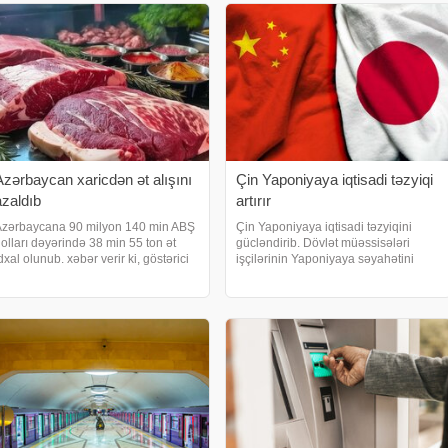
Azərbaycan xaricdən ət alışını
Çin Yaponiyaya iqtisadi təzyiqi
azaldıb
artırır
zərbaycana 90 milyon 140 min ABŞ
Çin Yaponiyaya iqtisadi təzyiqini
olları dəyərində 38 min 55 ton ət
gücləndirib. Dövlət müəssisələri
dxal olunub. xəbər verir ki, göstərici
işçilərinin Yaponiyaya səyahətini
u ilin yanvar-oktyabr aylarına
qadağan edib, mütəşəkkil tur qrupları
əxsusdur. Dövlət Gömrük
ləğv edilib, böyük forum və yapon
omitəsinin məlumatına istinadən
filmlərinin nümayişi dayandırılıb.
erilən məlumata görə
xəbər verir ki