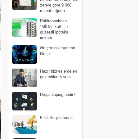
zərərə görə 9 000
manat sığorta
ödənişi edilib
Rabitəbankdan
"MİDA" xətti ilə
güzəştli ipoteka
imkanı
Ən çox gəlir gətirən
filmlər
Hazır bizneslərdə ən
çox edilən 5 səhv
Dropshipping nədir?
5 liderlik göstəricisi