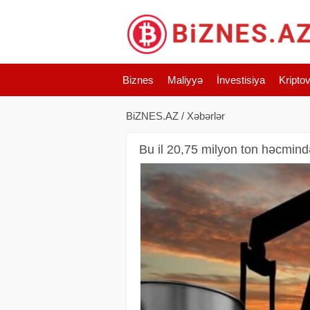
Biznes
Maliyyə
İnvestisiya
Kripto
BiZNES.AZ
/
Xəbərlər
Bu il 20,75 milyon ton həcmində