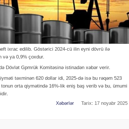
ft ixrac edilib. Göstərici 2024-cü ilin eyni dövrü ilə
n və ya 0,9% çoxdur.
ədə Dövlət Gpmrük Komitəsinə istinadən xəbər verir.
 qiyməti təxminən 620 dollar idi, 2025-də isə bu rəqəm 523
ir tonun orta qiymətində 16%-lik eniş baş verib və bu, ümumi
dir.
Xəbərlər
Tarix: 17 noyabr 2025