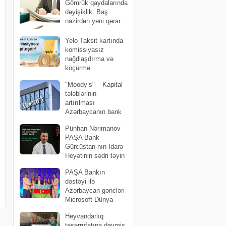
Gömrük qaydalarında
dəyişiklik: Baş
nazirdən yeni qərar
Yelo Taksit kartında
komissiyasız
nağdlaşdırma və
köçürmə
kampaniyası uzadıldı
"Moody’s" – Kapital
tələblərinin
artırılması
Azərbaycanın bank
sektorunun dayanıqlığını
Pünhan Nərimanov
möhkəmləndirib
PAŞA Bank
Gürcüstan-nın İdarə
Heyətinin sədri təyin
edilib
PAŞA Bankın
dəstəyi ilə
Azərbaycan gəncləri
Microsoft Dünya
Çempionatının finalında ölkəni uğurla
Heyvandarlıq
təmsil ediblər
təsərrüfatına dəymiş