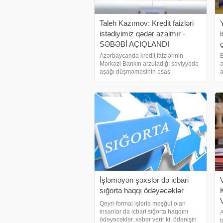
Taleh Kazımov: Kredit faizləri
istədiyimiz qədər azalmır -
SƏBƏBİ AÇIQLANDI
Azərbaycanda kredit faizlərinin
B
Mərkəzi Bankın arzuladığı səviyyədə
ə
aşağı düşməməsinin əsas
a
səbəblərindən biri bank sektorunda
m
rəqabətin zəif olmasıdır. xəbər verir ki,
Q
bunu Azərbaycan Mərkəzi Bankının
ş
sədri Taleh Kazımo
İşləməyən şəxslər də icbari
sığorta haqqı ödəyəcəklər
K
Qeyri-formal işlərlə məşğul olan
insanlar da icbari sığorta haqqını
A
ödəyəcəklər. xəbər verir ki, ödənişin
t