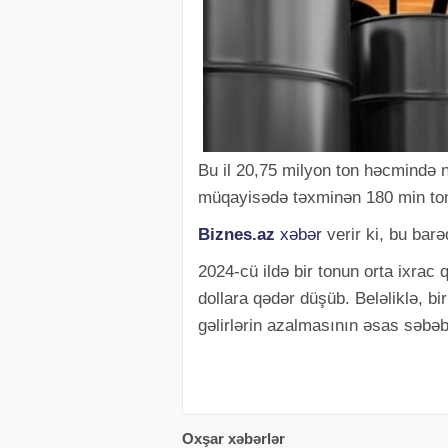
Bu il 20,75 milyon ton həcmində ne
müqayisədə təxminən 180 min to
Biznes.az
xəbər
verir ki, bu bar
2024-cü ildə bir tonun orta ixrac
dollara qədər düşüb. Beləliklə, b
gəlirlərin azalmasının əsas səbəbi
Oxşar xəbərlər