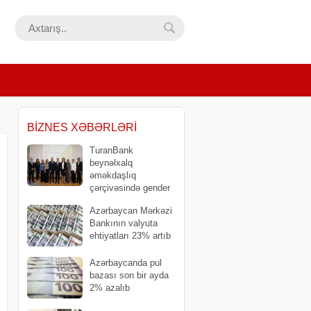
BIZNES XƏBƏRLƏRI
TuranBank
beynəlxalq
əməkdaşlıq
çərçivəsində gender
bərabərliyinə dair strateji layihəni
Azərbaycan Mərkəzi
yekunlaşdırdı
Bankının valyuta
ehtiyatları 23% artıb
​Azərbaycanda pul
bazası son bir ayda
2% azalıb