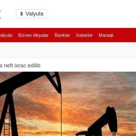
Valyuta
valyuta
Biznes ideyalar
Banklar
Xəbərlər
Maraqlı
 neft ixrac edilib