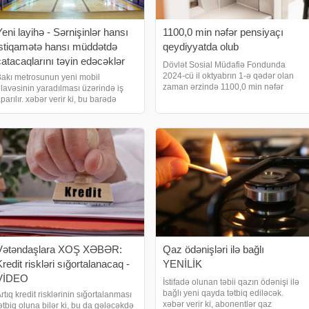
Yeni layihə - Sərnişinlər hansı
1100,0 min nəfər pensiyaçı
istiqamətə hansı müddətdə
qeydiyyatda olub
çatacaqlarını təyin edəcəklər
Dövlət Sosial Müdafiə Fondunda
2024-cü il oktyabrın 1-ə qədər olan
akı metrosunun yeni mobil
zaman ərzində 1100,0 min nəfər
lavəsinin yaradılması üzərində iş
pensiyaçı qeydiyyatda olub. xəbər
parılır. xəbər verir ki, bu barədə
verir ki, Dövlət Statistika Komitəsinə
əlumat verən "Bakı Metropoliteni"
istinadən məlumata görə, bu da ölkə
SC-nin ictimaiyyətlə əlaqələr
əhalisinin 10,
öbəsinin rəhbəri Bəxtiyar
Məmmədovun sözlərin
Vətəndaşlara XOŞ XƏBƏR:
Qaz ödənişləri ilə bağlı
redit riskləri sığortalanacaq -
YENİLİK
VİDEO
İstifadə olunan təbii qazın ödənişi ilə
bağlı yeni qayda tətbiq ediləcək.
rtıq kredit risklərinin sığortalanması
xəbər verir ki, abonentlər qaz
ətbiq oluna bilər ki, bu da gələcəkdə