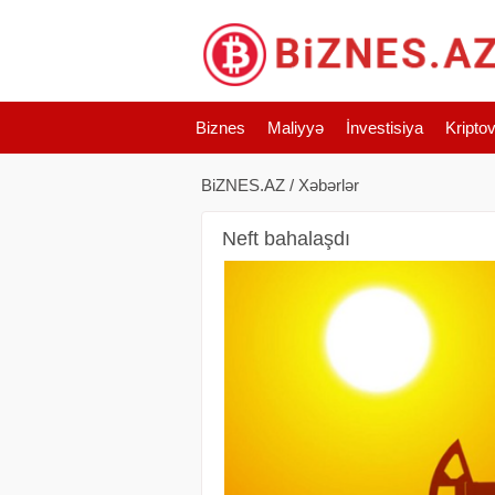
Biznes
Maliyyə
İnvestisiya
Kripto
BiZNES.AZ
/
Xəbərlər
Neft bahalaşdı