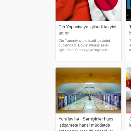
Çin Yaponiyaya iqtisadi təzyiqi
artırır
Çin Yaponiyaya iqtisadi təzyiqini
T
gücləndirib. Dövlət müəssisələri
a
işçilərinin Yaponiyaya səyahətini
k
qadağan edib, mütəşəkkil tur qrupları
d
ləğv edilib, böyük forum və yapon
t
filmlərinin nümayişi dayandırılıb.
m
xəbər verir ki
t
Yeni layihə - Sərnişinlər hansı
istiqamətə hansı müddətdə