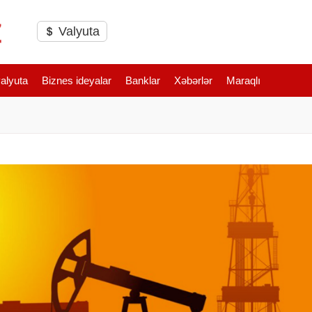
Valyuta
valyuta
Biznes ideyalar
Banklar
Xəbərlər
Maraqlı