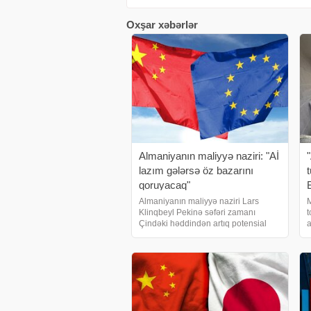
Oxşar xəbərlər
Almaniyanın maliyyə naziri: "Aİ
lazım gələrsə öz bazarını
qoruyacaq"
Almaniyanın maliyyə naziri Lars
M
Klinqbeyl Pekinə səfəri zamanı
t
Çindəki həddindən artıq potensial
a
problemini müzakirə edib və həll yolu
tapılmasa, Avropa Birliyinin hərəkətə
T
keçəcəyini vurğulayıb. "Mən açıq
t
şəkildə bildirdi
r