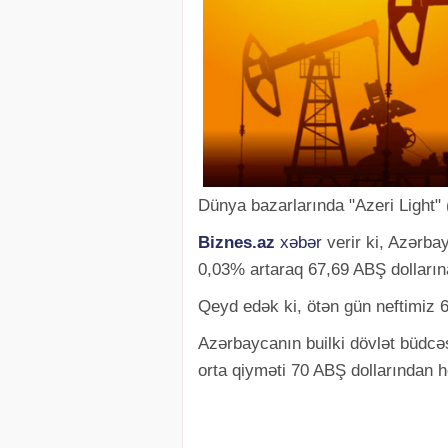
Dünya bazarlarında "Azeri Light" 
Biznes.az
xəbər
verir ki, Azərbay
0,03% artaraq 67,69 ABŞ dolların
Qeyd edək ki, ötən gün neftimiz 67
Azərbaycanın builki dövlət büdcəs
orta qiyməti 70 ABŞ dollarından 