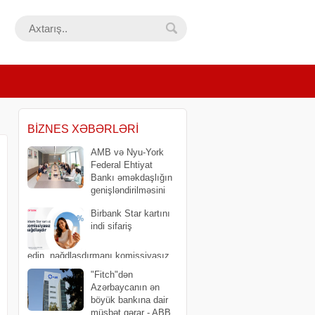
BIZNES XƏBƏRLƏRI
AMB və Nyu-York
Federal Ehtiyat
Bankı əməkdaşlığın
genişləndirilməsini
müzakirə edib
Birbank Star kartını
indi sifariş
edin, nağdlaşdırmanı komissiyasız
edin
"Fitch"dən
Azərbaycanın ən
böyük bankına dair
müsbət qərar - ABB