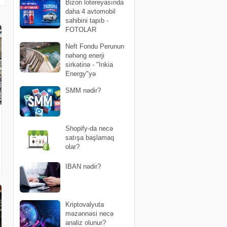
Bizon lotereyasında
daha 4 avtomobil
sahibini tapıb -
FOTOLAR
Neft Fondu Perunun
nəhəng enerji
sirkətinə - "Inkia
Energy"yə
investisiya edib
SMM nədir?
Shopify-da necə
satışa başlamaq
olar?
IBAN nədir?
Kriptovalyuta
məzənnəsi necə
analiz olunur?