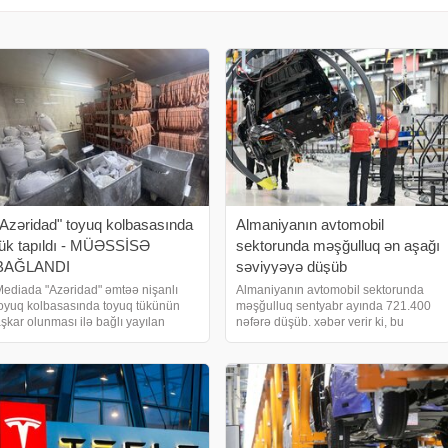
"Azəridad" toyuq kolbasasında
Almaniyanın avtomobil
tük tapıldı - MÜƏSSİSƏ
sektorunda məşğulluq ən aşağı
BAĞLANDI
səviyyəyə düşüb
ediada "Azəridad" əmtəə nişanlı
Almaniyanın avtomobil sektorunda
oyuq kolbasasında toyuq tükünün
məşğulluq sentyabr ayında 721.400
şkar olunması ilə bağlı yayılan
nəfərə düşüb. xəbər verir ki, bu
məlumat əsasında Azərbaycan Qida
barədə Almaniya Federal Statistika
əhlükəsizliyi Agentliyi (AQTA)
İdarəsi bildirib. Bu 2011-ci ilin
ərəfindən Bakı şəhəri, Sabunçu
ortalarından bəri ən aşağı səviyyədir.
ayonu, Bakıxano
Hissə istehsalçıların