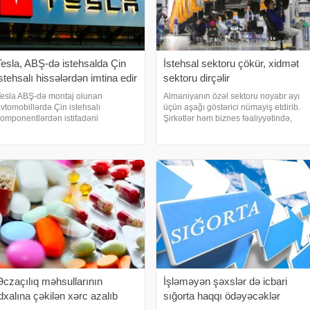
Tesla, ABŞ-də istehsalda Çin
İstehsal sektoru çökür, xidmət
istehsalı hissələrdən imtina edir
sektoru dirçəlir
esla ABŞ-də montaj olunan
Almaniyanın özəl sektoru noyabr ayı
vtomobillərdə Çin istehsalı
üçün aşağı göstərici nümayiş etdirib.
omponentlərdən istifadəni
Şirkətlər həm biznes fəaliyyətində,
ayandırmaq üçün tədarükçülərinə
həm də yeni sifarişlərdə daha yavaş
əlimat verib. Məsələ ilə tanış olan
artımlar olduğunu bildiriblər. xəbər
ənbələr bildiriblər ki, Tesla və onun
verir ki, xidmət sektorunun fəaliyyə
ərəfdaşları bəzi Çin istehsal
Əczaçılıq məhsullarının
İşləməyən şəxslər də icbari
idxalına çəkilən xərc azalıb
sığorta haqqı ödəyəcəklər