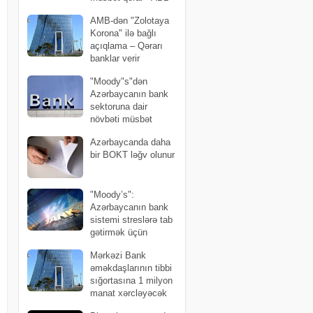
bir pillə də irəlilədi
AMB-dən "Zolotaya
Korona" ilə bağlı
açıqlama – Qərarı
banklar verir
"Moody"s"dən
Azərbaycanın bank
sektoruna dair
növbəti müsbət
qiymətləndirmə
Azərbaycanda daha
bir BOKT ləğv olunur
"Moody’s":
Azərbaycanın bank
sistemi streslərə tab
gətirmək üçün
yüksək likvidliyə malikdir
Mərkəzi Bank
əməkdaşlarının tibbi
sığortasına 1 milyon
manat xərcləyəcək