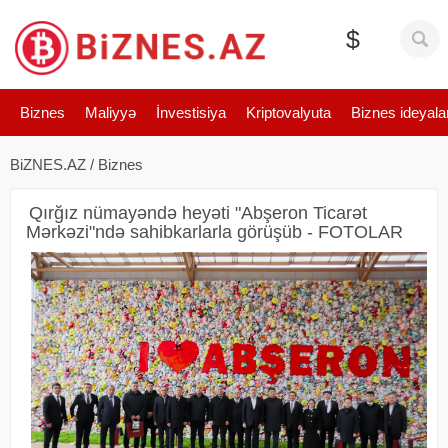
$
Biznes
Maliyyə
İnvestisiya
Kriptovalyuta
Biznes ideyala
BiZNES.AZ
/
Biznes
Qırğız nümayəndə heyəti "Abşeron Ticarət
Mərkəzi"ndə sahibkarlarla görüşüb - FOTOLAR