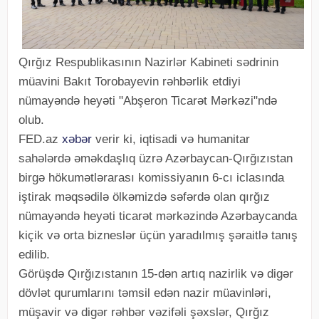
Qırğız Respublikasının Nazirlər Kabineti sədrinin
müavini Bakıt Torobayevin rəhbərlik etdiyi
nümayəndə heyəti "Abşeron Ticarət Mərkəzi"ndə
olub.
FED.az
xəbər
verir ki, iqtisadi və humanitar
sahələrdə əməkdaşlıq üzrə Azərbaycan-Qırğızıstan
birgə hökumətlərarası komissiyanın 6-cı iclasında
iştirak məqsədilə ölkəmizdə səfərdə olan qırğız
nümayəndə heyəti ticarət mərkəzində Azərbaycanda
kiçik və orta bizneslər üçün yaradılmış şəraitlə tanış
edilib.
Görüşdə Qırğızıstanın 15-dən artıq nazirlik və digər
dövlət qurumlarını təmsil edən nazir müavinləri,
müşavir və digər rəhbər vəzifəli şəxslər, Qırğız