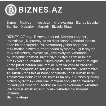
Biznes
Maliyyə
İnvestisiya
Kriptovalyuta
Biznes ideyalar
Banklar
Xəbərlər
Maraqlı
Bizimlə Əlaqə
BIZNES.AZ sayti Biznes xəbərləri, Maliyyə xəbərləri,
İnvestisiya , Kriptovalyuta və digər finans xəbərləri təqdim
edən biznes saytıdır. Pul qazanmaq yolları haqqında
məlumatlar, biznes qurmaq haqda öyrənmək üçün saytda
müxtəlif biznes, investisiya , kriptovalyuta xəbərlərini
oxumağınız lazımdır. İnvestisiya aksiya səhmlər invest
etmək yollarını öyrənin. Kriptovalyuta Bitkoin etherium digər
kripto pullar barədə məlumatlar. Neft və valyuta xəbərləri,
Banklar haqqında ən son yeniliklər. Banklarda Kredit faizləri ,
ən sərfəli kredit faizlər hansı banklarda verilir bilmək üçün
saytımızda Bank xeberleri bölməsinə baxın. Biznes qurmaq,
biznes öyrənmək üçün məlumatların son iqtisadi xəbərlər .
İqtisadiyyat xeberleri , Makro və mikro ekonomika xəbərləri
Pul axını izləmək üçün gündəlik xəbərləri oxumağınız
lazımdır.
Bizimlə əlaqə