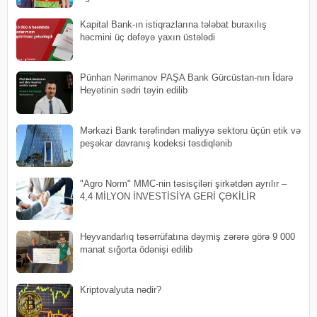
Kapital Bank-ın istiqrazlarına tələbat buraxılış
həcmini üç dəfəyə yaxın üstələdi
Pünhan Nərimanov PAŞA Bank Gürcüstan-nın İdarə
Heyətinin sədri təyin edilib
Mərkəzi Bank tərəfindən maliyyə sektoru üçün etik və
peşəkar davranış kodeksi təsdiqlənib
"Agro Norm" MMC-nin təsisçiləri şirkətdən ayrılır –
4,4 MİLYON İNVESTİSİYA GERİ ÇƏKİLİR
Heyvandarlıq təsərrüfatına dəymiş zərərə görə 9 000
manat sığorta ödənişi edilib
Kriptovalyuta nədir?