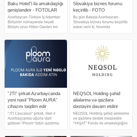
Baku Hotel"i ilə əməkdaşlığı
Slovakiya biznes forumu
genişləndirir - FOTOLAR
keçirilib - FOTO
Azərbaycan-Türkiyə İş Adamları
Bu gün Bakıda Azərbaycan-
Birliyinin nümayəndə heyəti
Slovakiya biznes forumu keçirilib.
Birliyin üzvü Hilton Garden Inn
xəbər verir ki, forumda
Baku Hotelini ziyarət edib. biznes
iqtisadiyyat naziri Mikayıl
və maliyyə xəbərləri portalı xəbər
Cabbarov və Slovakiyanın Baş
verir ki, ATİB İdarə Heyətinin sədri
nazirinin müavini, iqtisadiyyat
Mürsəl Rüstəmov, İdar
naziri Denisa Sakova iştirak
ediblər. Forum çərçivəsind
"JTI" şirkəti Azərbaycanda
NEQSOL Holding şəhid
yeni nəsil "Ploom AURA"
ailələrinə və qazilərə
cihazını təqdim edir
dəstəyini davam etdirir
"JTI Caucasus" şirkəti, ötən il
NEQSOL Holding şəhid ailələrinə
Azərbaycanda uğurla start
və qazilərə dəstək məqsədilə
götürən "Ploom" tütün qızdırma
"YAŞAT" Fondu ilə əməkdaşlığını
sistemləri xəttinin ən yeni üzvü –
davam etdirir. Əməkdaşlıq
"Ploom AURA" cihazının ölkədə
çərçivəsində bu ildən etibarən