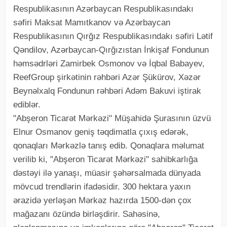
Respublikasının Azərbaycan Respublikasındakı
səfiri Maksat Mamıtkanov və Azərbaycan
Respublikasının Qırğız Respublikasındakı səfiri Lətif
Qəndilov, Azərbaycan-Qırğızıstan İnkişaf Fondunun
həmsədrləri Zamirbek Osmonov və İqbal Babayev,
ReefGroup şirkətinin rəhbəri Azər Şükürov, Xəzər
Beynəlxalq Fondunun rəhbəri Adəm Bakuvi iştirak
ediblər.
"Abşeron Ticarət Mərkəzi" Müşahidə Şurasının üzvü
Elnur Osmanov geniş təqdimatla çıxış edərək,
qonaqları Mərkəzlə tanış edib. Qonaqlara məlumat
verilib ki, "Abşeron Ticarət Mərkəzi" sahibkarlığa
dəstəyi ilə yanaşı, müasir şəhərsalmada dünyada
mövcud trendlərin ifadəsidir. 300 hektara yaxın
ərazidə yerləşən Mərkəz hazırda 1500-dən çox
mağazanı özündə birləşdirir. Sahəsinə,