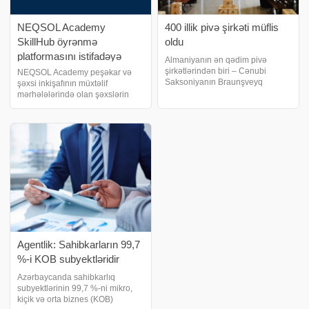
NEQSOL Academy
400 illik pivə şirkəti müflis
SkillHub öyrənmə
oldu
platformasını istifadəyə
Almaniyanın ən qədim pivə
verib
şirkətlərindən biri – Cənubi
NEQSOL Academy peşəkar və
Saksoniyanın Braunşveyq
şəxsi inkişafının müxtəlif
şəhərindəki "Hofbrauhaus
mərhələlərində olan şəxslərin
Wolters" şirkəti müflisləşdiyini
bilik və bacarıqlarını inkişaf
elan edib. biznes və maliyyə
etdirməsinə dəstək vermək
xəbərləri portalı "Bild"ə istinadə
məqsədilə hər kəs üçün açıq olan
yeni rəqəmsal öyrənmə
platforması SkillHub-ı təqdi
Agentlik: Sahibkarların 99,7
%-i KOB subyektləridir
Azərbaycanda sahibkarlıq
subyektlərinin 99,7 %-ni mikro,
kiçik və orta biznes (KOB)