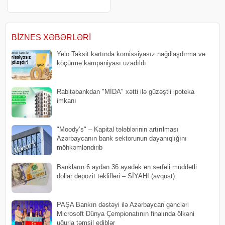
subyektləri təşkil edir. xəbər verir
ki, bu barədə İqtisadiyyat
Nazirliyinin tabeliyində Kiçik və
Orta Biznesin İnkişafı Agentliyinin
(KOBİA
BIZNES XƏBƏRLƏRI
Yelo Taksit kartında komissiyasız nağdlaşdırma və
köçürmə kampaniyası uzadıldı
Rabitəbankdan "MİDA" xətti ilə güzəştli ipoteka
imkanı
"Moody’s" – Kapital tələblərinin artırılması
Azərbaycanın bank sektorunun dayanıqlığını
möhkəmləndirib
Bankların 6 aydan 36 ayadək ən sərfəli müddətli
dollar depozit təklifləri – SİYAHI (avqust)
PAŞA Bankın dəstəyi ilə Azərbaycan gəncləri
Microsoft Dünya Çempionatının finalında ölkəni
uğurla təmsil ediblər