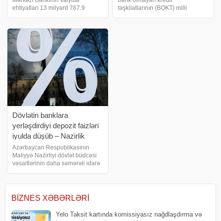
ehtiyatları 13 milyard 767.9
təşkilatlarının (BOKT) milli
milyon ABŞ dolları təşkil edib. bu
valyutada verdikləri istehlak
barədə Azərbaycan Mərkəzi
kreditləri üzrə orta faiz dərəcəsi
Bankına istinadən xəbər verir. Bu,
dəyişməyib. Azərbaycan Mərkəzi
iyulun 1-i ilə müqayisədə 4.6%,
Bankının məlumatına istinadən
ötən ili
xəbər verir ki
Dövlətin banklara
yerləşdirdiyi depozit faizləri
iyulda düşüb – Nazirlik
Azərbaycan Respublikasının
Maliyyə Nazirliyi dövlət büdcəsi
vəsaitlərinin daha səmərəli idarə
olunması və xəzinə hesabının
qalığından əlavə gəlir əldə
edilməsi məqsədilə 2026-cı ilin
iyul ayı ərzində 4 depozit hərracı
BIZNES XƏBƏRLƏRI
keçirib
Yelo Taksit kartında komissiyasız nağdlaşdırma və