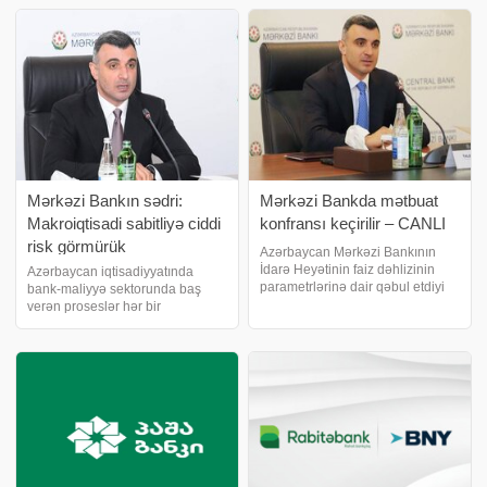
2026-cı il tarixində Bakı Fond
"Azərpoçt" MMC-nin sistemləri
Birjasında başa çatıb. Kapital
üzrə dövriyyədə olan ödəni
Bank istiqrazların
Mərkəzi Bankın sədri:
Mərkəzi Bankda mətbuat
Makroiqtisadi sabitliyə ciddi
konfransı keçirilir – CANLI
risk görmürük
Azərbaycan Mərkəzi Bankının
İdarə Heyətinin faiz dəhlizinin
Azərbaycan iqtisadiyyatında
parametrlərinə dair qəbul etdiyi
bank-maliyyə sektorunda baş
qərarın açıqlanmasına həsr
verən proseslər hər bir
olunmuş mətbuat konfransı
vətəndaşın gündəlik həyatına
keçirilir. Mərkəzi Bankın sədri
birbaşa təsir göstərir. İnflyasiya
Taleh Kazımov çıxış edir
səviyyəsi və ona təsir göstərən
amillər, manatın məzənnəsinin
sabitliyi, kreditlər