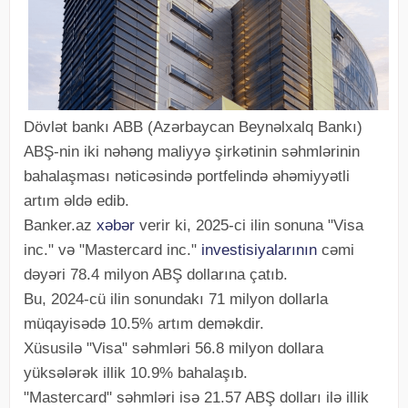
Dövlət bankı ABB (Azərbaycan Beynəlxalq Bankı)
ABŞ-nin iki nəhəng maliyyə şirkətinin səhmlərinin
bahalaşması nəticəsində portfelində əhəmiyyətli
artım əldə edib.
Banker.az
xəbər
verir ki, 2025-ci ilin sonuna "Visa
inc." və "Mastercard inc."
investisiyalarının
cəmi
dəyəri 78.4 milyon ABŞ dollarına çatıb.
Bu, 2024-cü ilin sonundakı 71 milyon dollarla
müqayisədə 10.5% artım deməkdir.
Xüsusilə "Visa" səhmləri 56.8 milyon dollara
yüksələrək illik 10.9% bahalaşıb.
"Mastercard" səhmləri isə 21.57 ABŞ dolları ilə illik