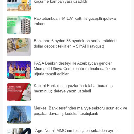
köçürmə kampaniyası uzadıldı
Rabitəbankdan "MİDA" xətti ilə güzəştli ipoteka
imkanı
Bankların 6 aydan 36 ayadək ən sərfəli müddətli
dollar depozit təklifləri – SİYAHI (avqust)
PAŞA Bankın dəstəyi ilə Azərbaycan gəncləri
Microsoft Dünya Çempionatının finalında ölkəni
uğurla təmsil ediblər
Kapital Bank-ın istiqrazlarına tələbat buraxılış
həcmini üç dəfəyə yaxın üstələdi
Mərkəzi Bank tərəfindən maliyyə sektoru üçün etik və
peşəkar davranış kodeksi təsdiqlənib
"Agro Norm" MMC-nin təsisçiləri şirkətdən ayrılır –