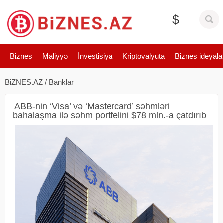
$
Biznes
Maliyyə
İnvestisiya
Kriptovalyuta
Biznes ideyala
BiZNES.AZ
/
Banklar
ABB-nin ‘Visa’ və ‘Mastercard’ səhmləri
bahalaşma ilə səhm portfelini $78 mln.-a çatdırıb