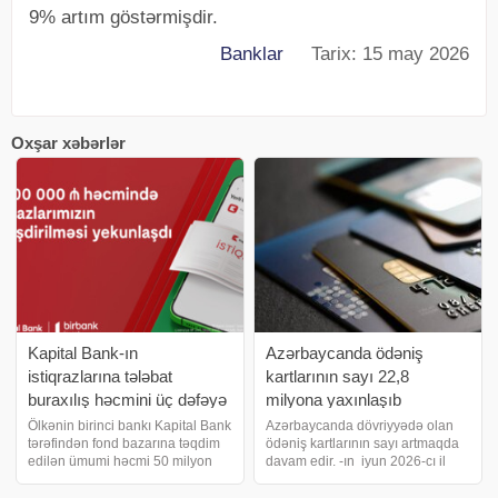
9% artım göstərmişdir.
Banklar
Tarix: 15 may 2026
Oxşar xəbərlər
Kapital Bank-ın
Azərbaycanda ödəniş
istiqrazlarına tələbat
kartlarının sayı 22,8
buraxılış həcmini üç dəfəyə
milyona yaxınlaşıb
yaxın üstələdi
Ölkənin birinci bankı Kapital Bank
Azərbaycanda dövriyyədə olan
tərəfindən fond bazarına təqdim
ödəniş kartlarının sayı artmaqda
edilən ümumi həcmi 50 milyon
davam edir. -ın iyun 2026-cı il
manat olan
üzrə statistikaya istinadən verdiyi
istiqrazların yerləşdirilməsi 5 avqust
məlumata görə, bankların və