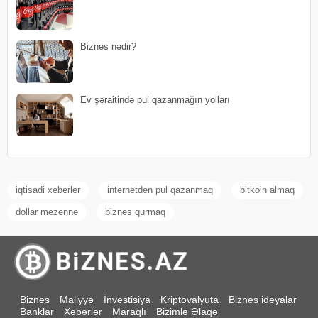
Biznes nədir?
Ev şəraitində pul qazanmağın yolları
iqtisadi xeberler
internetden pul qazanmaq
bitkoin almaq
dollar mezenne
biznes qurmaq
Biznes
Maliyyə
İnvestisiya
Kriptovalyuta
Biznes ideyalar
Banklar
Xəbərlər
Maraqlı
Bizimlə Əlaqə