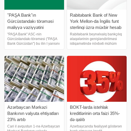
"PAŞA Bank"ın
Rabitəbank Bank of New
Gürcüstandakı törəməsi
York Mellon-da İngilis funt
maliyyə vəziyyətini
sterlinqi üzrə müxbir hesab
açıqlayıb
açıb
"PAŞA Bank" ASC-nin
Rabitəbank beynəlxalq bankçılıq
Gürcüstandakı törəməsi ("PAŞA
əlaqələrinin genişləndirilməsi
Bank Gürcüstan") bu ilin I yarısını
istiqamətində növbəti mühüm
3,978 milyon lari (2,586 milyon
addım ataraq dünyanın aparıcı
manat) xalis mənfəətlə başa
maliyyə institutlarından biri olan
vurub. Bankın maliyyə
Bank of New York Mellon (BNY)
hesabatına görə, bu, 2025-ci ili
ilə əməkdaşlığını daha da inkişaf
etdirib
Azərbaycan Mərkəzi
BOKT-larda istehlak
Bankının valyuta ehtiyatları
kreditlərinin orta faizi 35%-
23% artıb
də qalıb
Cari il avqustun 1-nə Azərbaycan
Azərbaycanda fəaliyyət göstərən
Mərkəzi Bankının valyuta
bank olmayan kredit