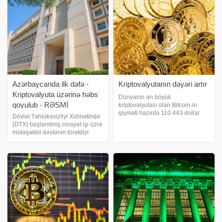
verir. Məlumata görə, bazarın
ümum
Azərbaycanda ilk dəfə -
Kriptovalyutanın dəyəri artır
Kriptovalyuta üzərinə həbs
Dünyanın ən böyük
qoyulub - RƏSMİ
kriptovalyutası olan Bitcoin-in
qiyməti hazırda 110 443 dollar
Dövlət Təhlükəsizliyi Xidmətində
səviyyəsində qərarlaşıb. xəbər
(DTX) başlanılmış cinayət işi üzrə
verir ki, Bitcoin son günlərdə
mütəşəkkil dəstənin törətdiyi
yenidən investorların diqqət
cinayətin predmeti olan
mərkəzinə çevrilib. Son 24
kriptovalyuta üzərinə həbs
saatda isə onun dəyər
qoyulub. DVX: Kriptovalyutadan
qazanan şəxslər VÖEN alıb vergi
ödəməlidirlər