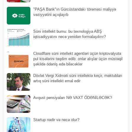
"PAŞA Bank"ın Gürcüstandakı törəməsi maliyyə
vəziyyətini açıqlayıb
Süni intellekt bumu: bu texnologiya ABŞ
iqtisadiyyatını necə yenidən formalaşdırır?
Cloudflare süni intellekt agentləri üçün kriptovalyuta
pul kisələrini təqdim edib: onlar alışlar üçün müstəqil
şəkildə ödəniş edə biləcəklər
Dövlət Vergi Xidməti süni intellektə keçir, məktubları
artıq süni intellekt emal edir
Avqust pensiyaları NƏ VAXT ÖDƏNİLƏCƏK?
Startup nədir və necə olur?