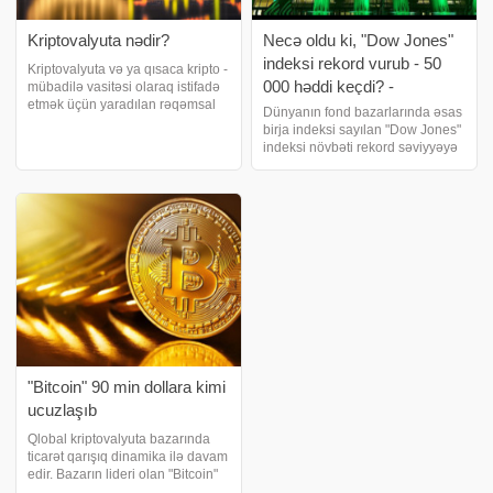
Kriptovalyuta nədir?
Necə oldu ki, "Dow Jones"
indeksi rekord vurub - 50
Kriptovalyuta və ya qısaca kripto -
000 həddi keçdi? -
mübadilə vasitəsi olaraq istifadə
etmək üçün yaradılan rəqəmsal
DETALLAR
Dünyanın fond bazarlarında əsas
aktiv. Burada fərdi koin
birja indeksi sayılan "Dow Jones"
sahiblərinin qeydləri əməliyyat
indeksi növbəti rekord səviyyəyə
prosesini mühafizə etmək, əlavə
yüksəlib. biznes və maliyyə
koinlərin yaradılmasına nəzarə
xəbərləri portalı xəbər verir ki,
ABŞ iqtisadiyyatı və korporativ
mənfəətlə bağlı investorları
"Bitcoin" 90 min dollara kimi
ucuzlaşıb
Qlobal kriptovalyuta bazarında
ticarət qarışıq dinamika ilə davam
edir. Bazarın lideri olan "Bitcoin"
ucuzlaşsa da, hələlik 90 min