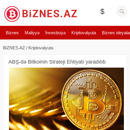
$
Biznes
Maliyyə
İnvestisiya
Kriptovalyuta
Biznes ideyala
BiZNES.AZ
/
Kriptovalyuta
ABŞ-də Bitkoinin Strateji Ehtiyatı yaradılıb