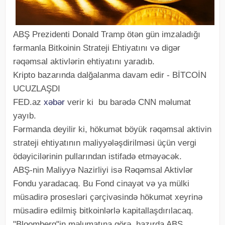
ABŞ Prezidenti Donald Tramp ötən gün imzaladığı
fərmanla Bitkoinin Strateji Ehtiyatını və digər
rəqəmsal aktivlərin ehtiyatını yaradıb.
Kripto bazarında dalğalanma davam edir - BİTCOİN
UCUZLAŞDI
FED.az
xəbər
verir ki bu barədə CNN məlumat
yayıb.
Fərmanda deyilir ki, hökumət böyük rəqəmsal aktivin
strateji ehtiyatının maliyyələşdirilməsi üçün vergi
ödəyicilərinin pullarından istifadə etməyəcək.
ABŞ-nin Maliyyə Nazirliyi isə Rəqəmsal Aktivlər
Fondu yaradacaq. Bu Fond cinayət və ya mülki
müsadirə prosesləri çərçivəsində hökumət xeyrinə
müsadirə edilmiş bitkoinlərlə kapitallaşdırılacaq.
"Bloomberg"in məlumatına görə, hazırda ABŞ