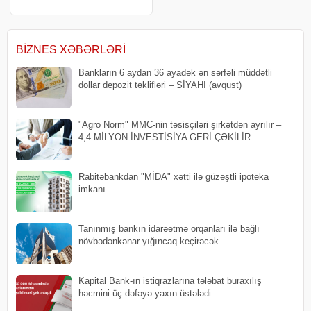
dollar yuxarı ticarət edilir. xəbər
verir ki, son göstəricilərə əsasən
"Bitcoin"i
BIZNES XƏBƏRLƏRI
Bankların 6 aydan 36 ayadək ən sərfəli müddətli
dollar depozit təklifləri – SİYAHI (avqust)
"Agro Norm" MMC-nin təsisçiləri şirkətdən ayrılır –
4,4 MİLYON İNVESTİSİYA GERİ ÇƏKİLİR
Rabitəbankdan "MİDA" xətti ilə güzəştli ipoteka
imkanı
Tanınmış bankın idarəetmə orqanları ilə bağlı
növbədənkənar yığıncaq keçirəcək
Kapital Bank-ın istiqrazlarına tələbat buraxılış
həcmini üç dəfəyə yaxın üstələdi