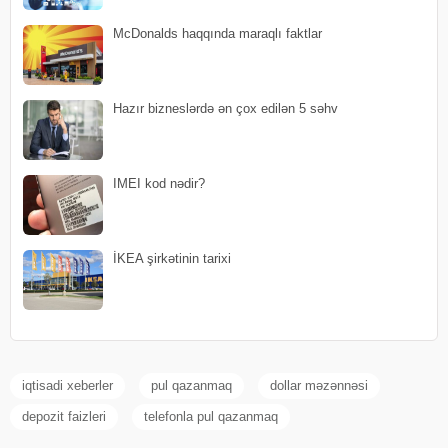
McDonalds haqqında maraqlı faktlar
Hazır bizneslərdə ən çox edilən 5 səhv
IMEI kod nədir?
İKEA şirkətinin tarixi
iqtisadi xeberler
pul qazanmaq
dollar məzənnəsi
depozit faizleri
telefonla pul qazanmaq