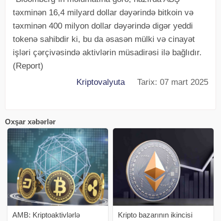
təxminən 16,4 milyard dollar dəyərində bitkoin və
təxminən 400 milyon dollar dəyərində digər yeddi
tokenə sahibdir ki, bu da əsasən mülki və cinayət
işləri çərçivəsində aktivlərin müsadirəsi ilə bağlıdır.
(Report)
Kriptovalyuta
Tarix: 07 mart 2025
Oxşar xəbərlər
AMB: Kriptoaktivlərlə
Kripto bazarının ikincisi