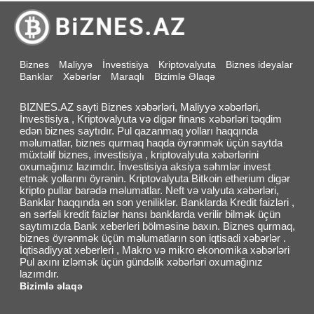
Biznes
Maliyyə
İnvestisiya
Kriptovalyuta
Biznes ideyalar
Banklar
Xəbərlər
Maraqlı
Bizimlə Əlaqə
BIZNES.AZ sayti Biznes xəbərləri, Maliyyə xəbərləri,
İnvestisiya , Kriptovalyuta və digər finans xəbərləri təqdim
edən biznes saytıdır. Pul qazanmaq yolları haqqında
məlumatlar, biznes qurmaq haqda öyrənmək üçün saytda
müxtəlif biznes, investisiya , kriptovalyuta xəbərlərini
oxumağınız lazımdır. İnvestisiya aksiya səhmlər invest
etmək yollarını öyrənin. Kriptovalyuta Bitkoin etherium digər
kripto pullar barədə məlumatlar. Neft və valyuta xəbərləri,
Banklar haqqında ən son yeniliklər. Banklarda Kredit faizləri ,
ən sərfəli kredit faizlər hansı banklarda verilir bilmək üçün
saytımızda Bank xeberleri bölməsinə baxın. Biznes qurmaq,
biznes öyrənmək üçün məlumatların son iqtisadi xəbərlər .
İqtisadiyyat xeberleri , Makro və mikro ekonomika xəbərləri
Pul axını izləmək üçün gündəlik xəbərləri oxumağınız
lazımdır.
Bizimlə əlaqə