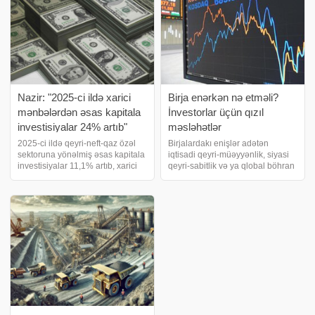
Nazir: "2025-ci ildə xarici
Birja enərkən nə etməli?
mənbələrdən əsas kapitala
İnvestorlar üçün qızıl
investisiyalar 24% artıb"
məsləhətlər
2025-ci ildə qeyri-neft-qaz özəl
Birjalardakı enişlər adətən
sektoruna yönəlmiş əsas kapitala
iqtisadi qeyri-müəyyənlik, siyasi
investisiyalar 11,1% artıb, xarici
qeyri-sabitlik və ya qlobal böhran
mənbələrdən əsas kapitala
kimi makroiqtisadi amillərdən
investisiyalarda 24% artım qeydə
qaynaqlanır. Lakin bu enişlər hər
alınıb. . biznes və maliyyə
zaman mənfi hal kimi
xəbərləri portalı xəbər verir ki
qiymətləndirilməməlidir. Tarix
göstəri