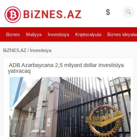
$
Biznes
Maliyyə
İnvestisiya
Kriptovalyuta
Biznes ideyala
BiZNES.AZ
/
İnvestisiya
ADB Azərbaycana 2,5 milyard dollar investisiya
yatıracaq