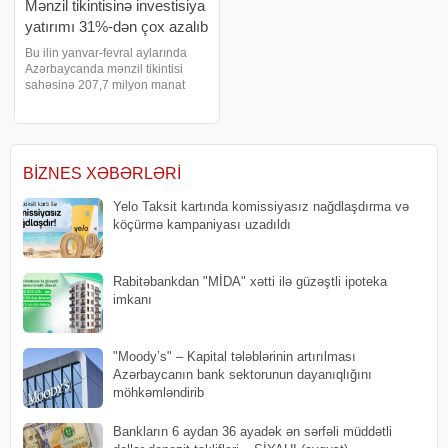
Mənzil tikintisinə investisiya
yatırımı 31%-dən çox azalıb
Bu ilin yanvar-fevral aylarında
Azərbaycanda mənzil tikintisi
sahəsinə 207,7 milyon manat
investisiya yatırılıb. Azərbaycan
iqtisadiyyatına yatırımlar 19%-
dən çox artıb. biznes və maliyyə
xəbərləri portalı Dövlət Statistik
BIZNES XƏBƏRLƏRI
Yelo Taksit kartında komissiyasız nağdlaşdırma və
köçürmə kampaniyası uzadıldı
Rabitəbankdan "MİDA" xətti ilə güzəştli ipoteka
imkanı
"Moody’s" – Kapital tələblərinin artırılması
Azərbaycanın bank sektorunun dayanıqlığını
möhkəmləndirib
Bankların 6 aydan 36 ayadək ən sərfəli müddətli