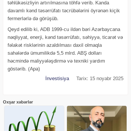
təhlükəsizliyin artırılmasına töhfə verib. Kanda
davamlı kənd təsərrüfatı təcrübələrini öyrənən kiçik
fermerlərlə də görüşüb.
Qeyd edilib ki, ADB 1999-cu ildən bəri Azərbaycana
nəqliyyat, enerji, kənd təsərrüfatı, səhiyyə, ticarət və
fəlakət risklərinin azaldılması daxil olmaqla
sahələrdə ümumilikdə 5,5 mlrd. ABŞ dolları
həcmində maliyyələşdirmə və texniki yardım
göstərib. (Apa)
İnvestisiya
Tarix: 15 noyabr 2025
Oxşar xəbərlər