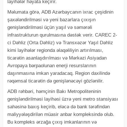
layihələr həyata keçirir.
Məlumata görə, ADB Azərbaycanın ixrac çeşidinin
şaxələndirilməsi və yeni bazarlara çıxışın
genişləndirilməsi üçün yaşıl və səmərəli
infrastrukturun qurulmasına dəstək verir. CAREC 2-
ci Dəhliz (Orta Dəhliz) və Transxəzər Yaşıl Dəhliz
kimi layihələr regionda əlaqəliliyin artırılması,
ticarətin asanlaşdırılması və Mərkəzi Asiyadan
Avropaya bərpaolunan enerji resurslarının
daşınmasına imkan yaradacaq. Region daxilində
rəqəmsal ticarətin də genişlənəcəyi gözlənilir.
ADB rəhbəri, həmçinin Bakı Metropoliteninin
genişləndirilməsi layihəsi üzrə yeni metro stansiyası
sahəsinə baxış keçirib, eləcə də bank tərəfindən
maliyyələşdirilən müasir anbar kompleksində olub.
Bu kompleks ərzağa çıxış imkanlarının və