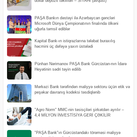
dollar depozit təklifləri – SİYAHI (avqust)
PAŞA Bankın dəstəyi ilə Azərbaycan gəncləri
Microsoft Dünya Çempionatının finalında ölkəni
uğurla təmsil ediblər
Kapital Bank-ın istiqrazlarına tələbat buraxılış
həcmini üç dəfəyə yaxın üstələdi
Pünhan Nərimanov PAŞA Bank Gürcüstan-nın İdarə
Heyətinin sədri təyin edilib
Mərkəzi Bank tərəfindən maliyyə sektoru üçün etik və
peşəkar davranış kodeksi təsdiqlənib
"Agro Norm" MMC-nin təsisçiləri şirkətdən ayrılır –
4,4 MİLYON İNVESTİSİYA GERİ ÇƏKİLİR
"PAŞA Bank"ın Gürcüstandakı törəməsi maliyyə