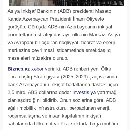
Asiya İnkişaf Bankının (ADB) prezidenti Masato
Kanda Azərbaycan Prezidenti İlham Əliyevlə
görüşüb. Görüşdə ADB-nin Azərbaycanın inkişaf
prioritetlərinə strateji dəstəyi, ölkənin Mərkəzi Asiya
və Avropanı birləşdirən nəqliyyat, ticarət və enerji
mərkəzinə çevrilməsi istiqamətində əməkdaşlıq
məsələləri müzakirə olunub.
Biznes.az
xəbər
verir ki, ADB rəhbəri yeni Ölkə
Tərəfdaşlıq Strategiyası (2025–2029) çərçivəsində
bank Azərbaycanın inkişaf hədəflərinə dəstək üçün
2,5 mlrd. ABŞ dollarına qədər
investisiya
yatırmağı
planlaşdırdığını bildirib. Onun sözlərinə görə, ADB
ağıllı mobillik infrastrukturu, bərpaolunan enerji,
rəqəmsallaşma və insan kapitalının inkişafı
sahələrində hökumət və özəl sektorla birgə mühüm