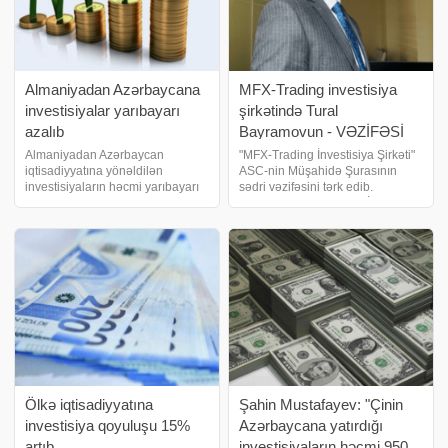
Almaniyadan Azərbaycana
MFX-Trading investisiya
investisiyalar yarıbayarı
şirkətində Tural
azalıb
Bayramovun - VƏZİFƏSİ
AŞAĞI SALINDI
Almaniyadan Azərbaycan
"MFX-Trading İnvestisiya Şirkəti"
iqtisadiyyatına yönəldilən
ASC-nin Müşahidə Şurasının
investisiyaların həcmi yarıbayarı
sədri vəzifəsini tərk edib.
azalıb. Birləşmiş Ərəb
Azərbaycan Biznesinin İnkişafı
Əmirliklərinin Azərbaycana
Fonduna sədr təyin edilib. xəbər
investisiya qoyuluşu - 100
verir ki, Tural Bayramov "MFX-
MİLYON DOLLARA YAXIN
Trading İnvestisiya Şirkəti"ni
AZALIB. biznes və maliyyə
xəbərləri portal
Ölkə iqtisadiyyatına
Şahin Mustafayev: "Çinin
investisiya qoyuluşu 15%
Azərbaycana yatırdığı
artıb
investisiyaların həcmi 950