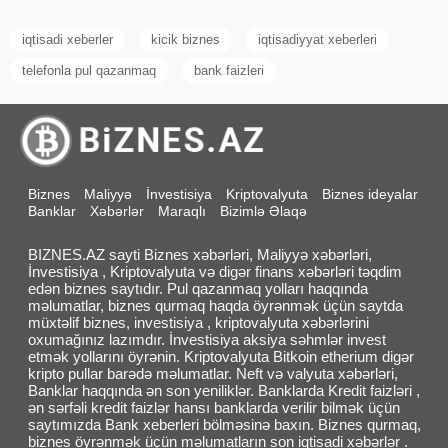
iqtisadi xeberler
kicik biznes
iqtisadiyyat xeberleri
telefonla pul qazanmaq
bank faizleri
Biznes
Maliyyə
İnvestisiya
Kriptovalyuta
Biznes ideyalar
Banklar
Xəbərlər
Maraqlı
Bizimlə Əlaqə
BIZNES.AZ sayti Biznes xəbərləri, Maliyyə xəbərləri,
İnvestisiya , Kriptovalyuta və digər finans xəbərləri təqdim
edən biznes saytıdır. Pul qazanmaq yolları haqqında
məlumatlar, biznes qurmaq haqda öyrənmək üçün saytda
müxtəlif biznes, investisiya , kriptovalyuta xəbərlərini
oxumağınız lazımdır. İnvestisiya aksiya səhmlər invest
etmək yollarını öyrənin. Kriptovalyuta Bitkoin etherium digər
kripto pullar barədə məlumatlar. Neft və valyuta xəbərləri,
Banklar haqqında ən son yeniliklər. Banklarda Kredit faizləri ,
ən sərfəli kredit faizlər hansı banklarda verilir bilmək üçün
saytımızda Bank xeberleri bölməsinə baxın. Biznes qurmaq,
biznes öyrənmək üçün məlumatların son iqtisadi xəbərlər .