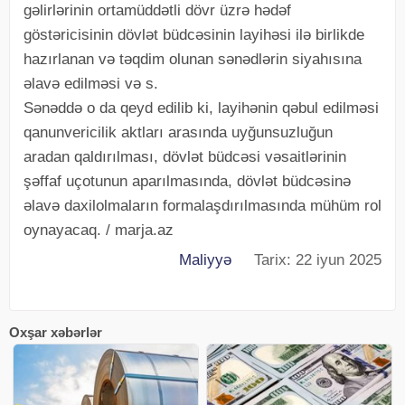
gəlirlərinin ortamüddətli dövr üzrə hədəf
göstəricisinin dövlət büdcəsinin layihəsi ilə birlikde
hazırlanan və təqdim olunan sənədlərin siyahısına
əlavə edilməsi və s.
Sənəddə o da qeyd edilib ki, layihənin qəbul edilməsi
qanunvericilik aktları arasında uyğunsuzluğun
aradan qaldırılması, dövlət büdcəsi vəsaitlərinin
şəffaf uçotunun aparılmasında, dövlət büdcəsinə
əlavə daxilolmaların formalaşdırılmasında mühüm rol
oynayacaq. / marja.az
Maliyyə
Tarix: 22 iyun 2025
Oxşar xəbərlər