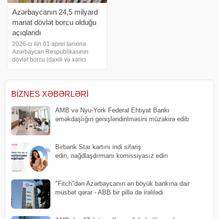
Azərbaycanın 24,5 milyard
manat dövlət borcu olduğu
açıqlandı
2026-cı ilin 01 aprel tarixinə
Azərbaycan Respublikasının
dövlət borcu (daxili və xarici
dövlət borcu) 24 milyard 464,7
milyon manat və ya 2026-cı il
üzrə 130 milyard 873,5 milyon
manat məbləğində
BIZNES XƏBƏRLƏRI
proqnozlaşdırılan Ümum
AMB və Nyu-York Federal Ehtiyat Bankı
əməkdaşlığın genişləndirilməsini müzakirə edib
Birbank Star kartını indi sifariş
edin, nağdlaşdırmanı komissiyasız edin
"Fitch"dən Azərbaycanın ən böyük bankına dair
müsbət qərar - ABB bir pillə də irəlilədi