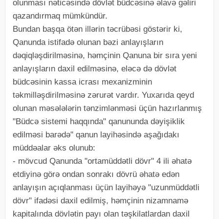
olunması nəticəsində dövlət büdcəsinə əlavə gəliri
qazandırmaq mümkündür.
Bundan başqa ötən illərin təcrübəsi göstərir ki,
Qanunda istifadə olunan bəzi anlayışların
dəqiqləşdirilməsinə, həmçinin Qanuna bir sıra yeni
anlayışların daxil edilməsinə, eləcə də dövlət
büdcəsinin kassa icrası mexanizminin
təkmilləşdirilməsinə zərurət vardır. Yuxarıda qeyd
olunan məsələlərin tənzimlənməsi üçün hazırlanmış
"Büdcə sistemi haqqında" qanununda dəyişiklik
edilməsi barədə" qanun layihəsində aşağıdakı
müddəalar əks olunub:
- mövcud Qanunda "ortamüddətli dövr" 4 ili əhatə
etdiyinə görə ondan sonrakı dövrü əhatə edən
anlayışın açıqlanması üçün layihəyə "uzunmüddətli
dövr" ifadəsi daxil edilmiş, həmçinin nizamnamə
kapitalında dövlətin payı olan təşkilatlardan daxil