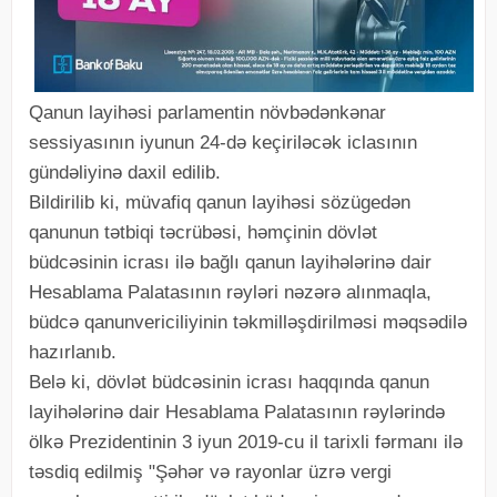
Qanun layihəsi parlamentin növbədənkənar
sessiyasının iyunun 24-də keçiriləcək iclasının
gündəliyinə daxil edilib.
Bildirilib ki, müvafiq qanun layihəsi sözügedən
qanunun tətbiqi təcrübəsi, həmçinin dövlət
büdcəsinin icrası ilə bağlı qanun layihələrinə dair
Hesablama Palatasının rəyləri nəzərə alınmaqla,
büdcə qanunvericiliyinin təkmilləşdirilməsi məqsədilə
hazırlanıb.
Belə ki, dövlət büdcəsinin icrası haqqında qanun
layihələrinə dair Hesablama Palatasının rəylərində
ölkə Prezidentinin 3 iyun 2019-cu il tarixli fərmanı ilə
təsdiq edilmiş "Şəhər və rayonlar üzrə vergi