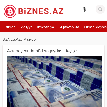
$
Biznes
Maliyyə
İnvestisiya
Kriptovalyuta
Biznes ideyala
BiZNES.AZ
/
Maliyyə
Azərbaycanda büdcə qaydası dəyişir