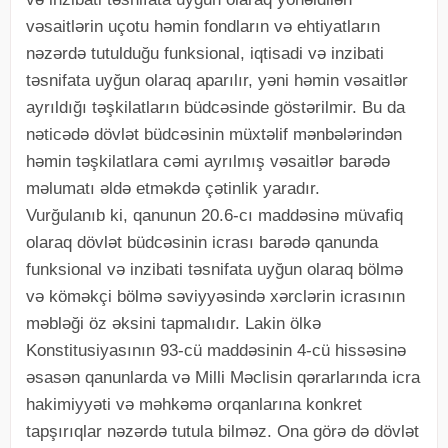
vəsaitlərin uçotu həmin fondların və ehtiyatların
nəzərdə tutulduğu funksional, iqtisadi və inzibati
təsnifata uyğun olaraq aparılır, yəni həmin vəsaitlər
ayrıldığı təşkilatların büdcəsinde göstərilmir. Bu da
nəticədə dövlət büdcəsinin müxtəlif mənbələrindən
həmin təşkilatlara cəmi ayrılmış vəsaitlər barədə
məlumatı əldə etməkdə çətinlik yaradır.
Vurğulanıb ki, qanunun 20.6-cı maddəsinə müvafiq
olaraq dövlət büdcəsinin icrası barədə qanunda
funksional və inzibati təsnifata uyğun olaraq bölmə
və köməkçi bölmə səviyyəsində xərclərin icrasının
məbləği öz əksini tapmalıdır. Lakin ölkə
Konstitusiyasının 93-cü maddəsinin 4-cü hissəsinə
əsasən qanunlarda və Milli Məclisin qərarlarında icra
hakimiyyəti və məhkəmə orqanlarına konkret
tapşırıqlar nəzərdə tutula bilməz. Ona görə də dövlət