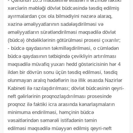
- Qanunun 10.3 maddəsinə əsasən il ərzində faktiki
xərclərin məbləği dövlət büdcəsində təsdiq edilmiş
ayırmalardan çox ola bilmədiyini nəzərə alaraq,
xəzinə əməliyyatlarının sadələşdirilməsi və
əməliyyatların sürətləndirilməsi məqsədilə dövlət
(büdcə) öhdəliklərinin götürülməsi prosesi çıxarılır;
- büdcə qaydasının təkmilləşdirilməsi, o cümlədən
büdcə qaydasının tətbiqində çevikliyin artırılması
məqsədilə müvafiq yuxarı hedd göstəricisinin hər 4
ildən bir dövrün sonu üçün təsdiq edilməsi, təsdiq
olunmayan aralıq hədəflərin isə illik əsasda Nazirlər
Kabineti ilə razılaşdırılması; dövlət büdcəsinin qeyri-
neft gəlirlərinin proqnozlaşdırılması prosesinde
proqnoz ilə faktiki icra arasında kənarlaşmaların
minimuma endirilməsi, həmçinin büdcə
vəsaitlərindən səmərəli istifadənin təmin
edilməsi məqsədilə müəyyən edilmiş qeyri-neft