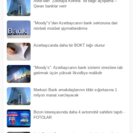
AMB-dən "Zolotaya Korona" ilə bağlı açıqlama –
Qərarı banklar verir
"Moody"s"dən Azərbaycanın bank sektoruna dair
növbəti müsbət qiymətləndirmə
Azərbaycanda daha bir BOKT ləğv olunur
"Moody’s": Azərbaycanın bank sistemi streslərə tab
gətirmək üçün yüksək likvidliyə malikdir
Mərkəzi Bank əməkdaşlarının tibbi sığortasına 1
milyon manat xərcləyəcək
Bizon lotereyasında daha 4 avtomobil sahibini tapıb -
FOTOLAR