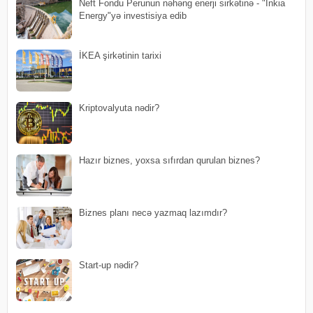
Neft Fondu Perunun nəhəng enerji sirkətinə - "Inkia
Energy"yə investisiya edib
İKEA şirkətinin tarixi
Kriptovalyuta nədir?
Hazır biznes, yoxsa sıfırdan qurulan biznes?
Biznes planı necə yazmaq lazımdır?
Start-up nədir?