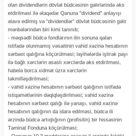
olan dividendlərin dövlət büdcəsinin gəlirlərində əks
etdirilməsi ilə əlaqədar Qanuna "dividend" anlayışı
əlavə edilmiş və "dividendlər" dövlət büdcəsinin gəlir
mənbələrindən biri kimi tanınıb;
- məqsədli büdcə fondlarının ilin sonuna qalan
istifadə olunmamış vəsaitinin vahid xəzinə hesabının
sərbəst qalığına köçürülməsi; layihələrdə iştirak payı
ilə bağlı xərclərin əsaslı xərclərdə əks etdirilməsi,
habelə borca xidmət üzrə xərclərin
təkmilləşdirilməsi;
- vahid xəzinə hesabının sərbəst qalığının istifadə
istiqamətlərinin dəqiqləşdirilməsi; vahid xəzinə
hesabının sərbəst qalığı ilə yanaşı, vahid xəzinə
hesabının qalığının da idarə edilməsi, büdcə ili
ərzində büdcə artıqlığının (profisitin) bir hissəsinin
Təminat Fonduna köçürülməsi;