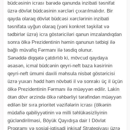
büdcəsinin icrası barədə qanunda inzibati təsnifat
üzrə dövlət büdcəsinin xərcləri çıxarılmalıdır. Bir
qayda olaraq dövlət büdcəsi xərclərinin inzibati
təsnifata uyğun olaraq (yəni konkret təşkilat və
tədbirlər üzrə) icra göstəriciləri qanun imzalandıqdan
sonra ölkə Prezidentinin həmin qanunun tətbiqi ilə
bağlı müvafiq Fərmanı ilə təsdiq olunur.
Sənəddə diqqətə çatdırlıb ki, mövcud qaydaya
əsasən, icmal büdcənin qeyri-neft baza kəsirinin
qeyri-neft ümumi daxili məhsula nisbət göstəricisi
üzrə yuxarı hədd həm növbəti il və sonrakı üç il üçün
ölkə Prezidentinin Fərmanı ilə müəyyən edilir. Lakin
ötən dövr ərzində ölkə rəhbərliyi tərəfindən müəyyən
edilən bir sıra prioritet vəzifələrin icrası (ölkənin
müdafiə qabiliyyətinin və milli təhlükəsizliyinin
gücləndirilməsi, Böyük Qayıdışa dair I Dövlət
Proqramı və sosial-iqtisadi inkişaf Strategiyası üzrə