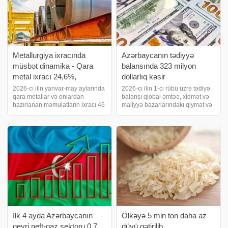
Metallurgiya ixracında
Azərbaycanın tədiyyə
müsbət dinamika - Qara
balansında 323 milyon
metal ixracı 24,6%,
dollarlıq kəsir
alüminium ixracı 44,6%
2026-cı ilin yanvar-may aylarında
2026-cı ilin 1-ci rübü üzrə tədiyə
qara metallar və onlardan
balansı qlobal əmtəə, xidmət və
artıb
hazırlanan məmulatların ixracı 46
maliyyə bazarlarındakı qiymət və
milyon 428,6 min dollar təşkil
indekslərin yüksək
edib. 2025-ci ilin eyni dövründə
dəyişkənliyindən təsirlənmişdir.
bu göstərici 37 milyon 257,6 min
Bu dövrdə cari əməliyyatlar
dollar idi. Dəyər ifadəsində artı
balansında 1.7 mlrd. dollar
həcmində profisi
İlk 4 ayda Azərbaycanın
Ölkəyə 5 min ton daha az
qeyri neft-qaz sektoru 0,7
düyü gətirilib