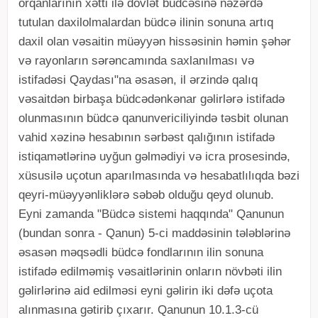
orqanlarının xətti ilə dövlət büdcəsinə nəzərdə
tutulan daxilolmalardan büdcə ilinin sonuna artıq
daxil olan vəsaitin müəyyən hissəsinin həmin şəhər
və rayonların sərəncamında saxlanılması və
istifadəsi Qaydası"na əsasən, il ərzində qalıq
vəsaitdən birbaşa büdcədənkənar gəlirlərə istifadə
olunmasının büdcə qanunvericiliyində təsbit olunan
vahid xəzinə hesabının sərbəst qalığının istifadə
istiqamətlərinə uyğun gəlmədiyi və icra prosesində,
xüsusilə uçotun aparılmasında və hesabatlılıqda bəzi
qeyri-müəyyənliklərə səbəb olduğu qeyd olunub.
Eyni zamanda "Büdcə sistemi haqqında" Qanunun
(bundan sonra - Qanun) 5-ci maddəsinin tələblərinə
əsasən məqsədli büdcə fondlarının ilin sonuna
istifadə edilməmiş vəsaitlərinin onların növbəti ilin
gəlirlərinə aid edilməsi eyni gəlirin iki dəfə uçota
alınmasına gətirib çıxarır. Qanunun 10.1.3-cü