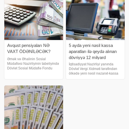
gəlirləri 9598,6 milyon manat
Avqust pensiyaları NƏ
5 ayda yeni nəsil kassa
VAXT ÖDƏNİLƏCƏK?
aparatları ilə qeydə alınan
dövriyyə 12 milyard
Əmək və Əhalinin Sosial
manatdan çox olub
Müdafiəsi Nazirliyinin tabeliyində
İqtisadiyyat Nazirliyi yanında
Dövlət Sosial Müdafiə Fondu
Dövlət Vergi Xidməti tərəfindən
tərəfindən avqustun 14-dən gec
ölkədə yeni nəsil nəzarət-kassa
olmayaraq Bakı və Sumqayıt
aparatlarının (NKA) tətbiqi
şəhərləri, eləcə də Abşeron
istiqamətində işlər davam etdirilir.
rayonu üzrə bu ayın
Xidmətə istinadən xəbər verir ki,
pensiyalarının ödənilməsi nəzərd
indiyədək ölkə ərazisində 11