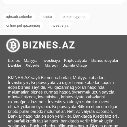
iqtisadi xeberler
kripto
bitkoin qiymeti
online pul qazanmaq
investisiya
Biznes
Maliyyə
İnvestisiya
Kriptovalyuta
Biznes ideyalar
Banklar
Xəbərlər
Maraqlı
Bizimlə Əlaqə
BIZNES.AZ sayti Biznes xəbərləri, Maliyyə xəbərləri,
İnvestisiya , Kriptovalyuta və digər finans xəbərləri təqdim
edən biznes saytıdır. Pul qazanmaq yolları haqqında
məlumatlar, biznes qurmaq haqda öyrənmək üçün saytda
müxtəlif biznes, investisiya , kriptovalyuta xəbərlərini
oxumağınız lazımdır. İnvestisiya aksiya səhmlər invest
etmək yollarını öyrənin. Kriptovalyuta Bitkoin etherium digər
kripto pullar barədə məlumatlar. Neft və valyuta xəbərləri,
Banklar haqqında ən son yeniliklər. Banklarda Kredit faizləri ,
ən sərfəli kredit faizlər hansı banklarda verilir bilmək üçün
saytımızda Bank xeberleri bölməsinə baxın. Biznes qurmaq,