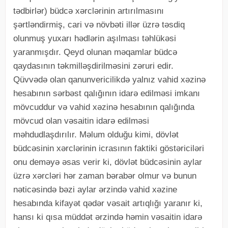
tədbirlər) büdcə xərclərinin artırılmasını
şərtləndirmiş, cari və növbəti illər üzrə təsdiq
olunmuş yuxarı hədlərin aşılması təhlükəsi
yaranmışdır. Qeyd olunan məqamlar büdcə
qaydasının təkmilləşdirilməsini zəruri edir.
Qüvvədə olan qanunvericilikdə yalnız vahid xəzinə
hesabının sərbəst qalığının idarə edilməsi imkanı
mövcuddur və vahid xəzinə hesabının qalığında
mövcud olan vəsaitin idarə edilməsi
məhdudlaşdırılır. Məlum olduğu kimi, dövlət
büdcəsinin xərclərinin icrasının faktiki göstəriciləri
onu deməyə əsas verir ki, dövlət büdcəsinin aylar
üzrə xərcləri hər zaman bərabər olmur və bunun
nəticəsində bəzi aylar ərzində vahid xəzine
hesabında kifayət qədər vəsait artıqlığı yaranır ki,
hansı ki qısa müddət ərzində həmin vəsaitin idarə