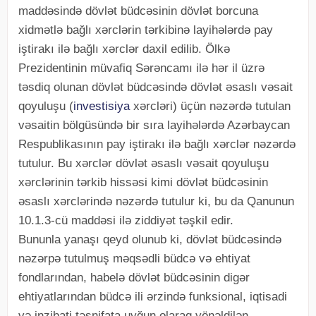
maddəsində dövlət büdcəsinin dövlət borcuna
xidmətlə bağlı xərclərin tərkibinə layihələrdə pay
iştirakı ilə bağlı xərclər daxil edilib. Ölkə
Prezidentinin müvafiq Sərəncamı ilə hər il üzrə
təsdiq olunan dövlət büdcəsində dövlət əsaslı vəsait
qoyuluşu (
investisiya
xərcləri) üçün nəzərdə tutulan
vəsaitin bölgüsündə bir sıra layihələrdə Azərbaycan
Respublikasının pay iştirakı ilə bağlı xərclər nəzərdə
tutulur. Bu xərclər dövlət əsaslı vəsait qoyuluşu
xərclərinin tərkib hissəsi kimi dövlət büdcəsinin
əsaslı xərclərində nəzərdə tutulur ki, bu da Qanunun
10.1.3-cü maddəsi ilə ziddiyət təşkil edir.
Bununla yanaşı qeyd olunub ki, dövlət büdcəsində
nəzərpə tutulmuş məqsədli büdcə və ehtiyat
fondlarından, habelə dövlət büdcəsinin digər
ehtiyatlarından büdcə ili ərzində funksional, iqtisadi
və inzibati təsnifata uyğun olaraq yönəldilən