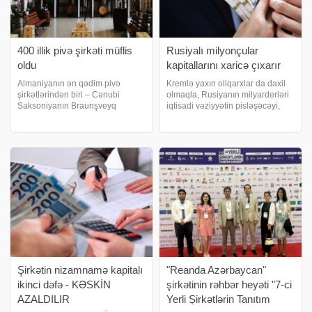
400 illik pivə şirkəti müflis
Rusiyalı milyonçular
oldu
kapitallarını xaricə çıxarır
Almaniyanın ən qədim pivə
Kremlə yaxın oliqarxlar da daxil
şirkətlərindən biri – Cənubi
olmaqla, Rusiyanın milyarderləri
Saksoniyanın Braunşveyq
iqtisadi vəziyyətin pisləşəcəyi,
şəhərindəki "Hofbrauhaus
bank sistemində problemlərin
Wolters" şirkəti müflisləşdiyini
yaranacağı və aktivlərinin
elan edib. biznes və maliyyə
dövlətin xeyrinə müsadirə oluna
xəbərləri portalı "Bild"ə istinadə
biləcəyi ilə bağlı narahatlıqlar
fonund
Şirkətin nizamnamə kapitalı
"Reanda Azərbaycan"
ikinci dəfə - KƏSKİN
şirkətinin rəhbər heyəti "7-ci
AZALDILIR
Yerli Şirkətlərin Tanıtım