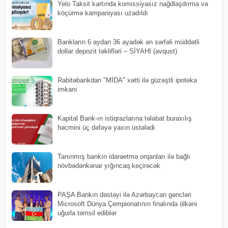
Yelo Taksit kartında komissiyasız nağdlaşdırma və
köçürmə kampaniyası uzadıldı
Bankların 6 aydan 36 ayadək ən sərfəli müddətli
dollar depozit təklifləri – SİYAHI (avqust)
Rabitəbankdan "MİDA" xətti ilə güzəştli ipoteka
imkanı
Kapital Bank-ın istiqrazlarına tələbat buraxılış
həcmini üç dəfəyə yaxın üstələdi
Tanınmış bankın idarəetmə orqanları ilə bağlı
növbədənkənar yığıncaq keçirəcək
PAŞA Bankın dəstəyi ilə Azərbaycan gəncləri
Microsoft Dünya Çempionatının finalında ölkəni
uğurla təmsil ediblər