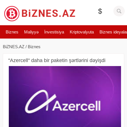
$
Biznes
Maliyyə
İnvestisiya
Kriptovalyuta
Biznes ideyala
BiZNES.AZ
/
Biznes
"Azercell" daha bir paketin şərtlərini dəyişdi