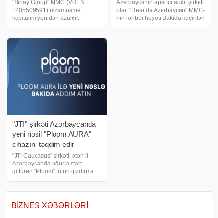
Sərgisi"ni ziyarət edib -
"Sinay Group" MMC (VÖEN:
Azərbaycanın aparıcı audit şirkəti
1405509591) nizamnamə
olan "Reanda Azərbaycan" MMC-
FOTO
kapitalını yenidən azaldır.
nin rəhbər heyəti Bakıda keçirilən
Azərbaycanda xarici kapitallı
"7-ci Yerli Şirkətlərin Tanıtım
şirkət – LƏĞV EDİLİR. biznes və
Sərgisi"ni qonaq qismində ziyarət
maliyyə xəbərləri portalı xəbər
edib. . xəbər verir ki, Kiçik və Ort
verir ki, şirkətin nizamnamə
kapitalı 30
"JTI" şirkəti Azərbaycanda
yeni nəsil "Ploom AURA"
cihazını təqdim edir
"JTI Caucasus" şirkəti, ötən il
Azərbaycanda uğurla start
götürən "Ploom" tütün qızdırma
sistemləri xəttinin ən yeni üzvü –
"Ploom AURA" cihazının ölkədə
rəsmi satışına başlanıldığını elan
edir
BIZNES XƏBƏRLƏRI