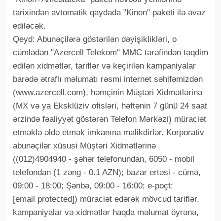
tarixindən avtomatik qaydada "Kinon" paketi ilə əvəz
ediləcək.
Qeyd: Abunəçilərə göstərilən dəyişiklikləri, o
cümlədən "Azercell Telekom" MMC tərəfindən təqdim
edilən xidmətlər, tariflər və keçirilən kampaniyalar
barədə ətraflı məlumatı rəsmi internet səhifəmizdən
(www.azercell.com), həmçinin Müştəri Xidmətlərinə
(MX və ya Eksklüziv ofisləri, həftənin 7 günü 24 saat
ərzində fəaliyyət göstərən Telefon Mərkəzi) müraciət
etməklə əldə etmək imkanına malikdirlər. Korporativ
abunəçilər xüsusi Müştəri Xidmətlərinə
((012)4904940 - şəhər telefonundan, 6050 - mobil
telefondan (1 zəng - 0.1 AZN); bazar ertəsi - cümə,
09:00 - 18:00; Şənbə, 09:00 - 16:00; e-poçt:
[email protected]) müraciət edərək mövcud tariflər,
kampaniyalar və xidmətlər haqda məlumat öyrənə,