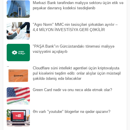
Mərkəzi Bank tərəfindən maliyyə sektoru üçün etik və
peşəkar davranış kodeksi təsdiqlənib
"Agro Norm" MMC-nin təsisçiləri şirkətdən ayrılır –
4,4 MİLYON İNVESTİSİYA GERİ ÇƏKİLİR
"PAŞA Bank"ın Gürcüstandakı törəməsi maliyyə
vəziyyətini açıqlayıb
Cloudflare süni intellekt agentləri üçün kriptovalyuta
pul kisələrini təqdim edib: onlar alışlar üçün müstəqil
şəkildə ödəniş edə biləcəklər
Green Card nədir və onu necə əldə etmək olar?
Ən varlı "youtube" blogerlər nə qədər qazanır?