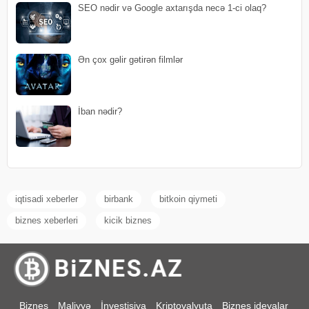
SEO nədir və Google axtarışda necə 1-ci olaq?
Ən çox gəlir gətirən filmlər
İban nədir?
iqtisadi xeberler
birbank
bitkoin qiymeti
biznes xeberleri
kicik biznes
Biznes
Maliyyə
İnvestisiya
Kriptovalyuta
Biznes ideyalar