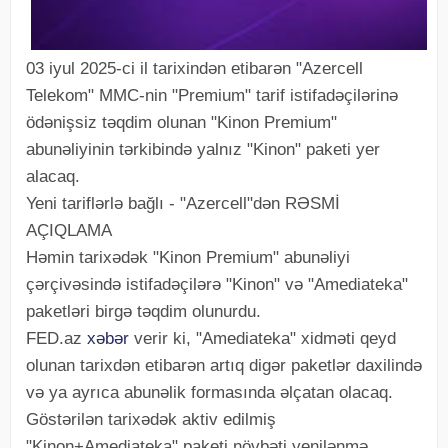
03 iyul 2025-ci il tarixindən etibarən "Azercell
Telekom" MMC-nin "Premium" tarif istifadəçilərinə
ödənişsiz təqdim olunan "Kinon Premium"
abunəliyinin tərkibində yalnız "Kinon" paketi yer
alacaq.
Yeni tariflərlə bağlı - "Azercell"dən RƏSMİ
AÇIQLAMA
Həmin tarixədək "Kinon Premium" abunəliyi
çərçivəsində istifadəçilərə "Kinon" və "Amediateka"
paketləri birgə təqdim olunurdu.
FED.az
xəbər
verir ki, "Amediateka" xidməti qeyd
olunan tarixdən etibarən artıq digər paketlər daxilində
və ya ayrıca abunəlik formasında əlçatan olacaq.
Göstərilən tarixədək aktiv edilmiş
"Kinon+Amediateka" paketi növbəti yenilənmə