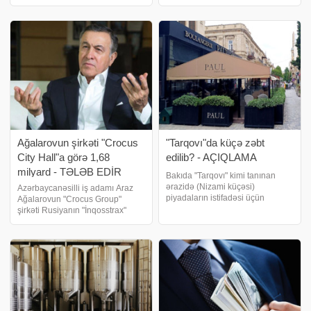
qeydiyyatına alınıb. Çin vətəndaşı
1005376651) dövlətə külli
Bakıda 50 min manat kapitalla
miqdarda vergi borcu var. .
şirkət yaradıb . biznes və maliyyə
biznes və maliyyə xəbərləri
xəbərləri portalı xəbər verir ki
portalı xəbər verir ki, şirkətin vergi
borcunu məbləğ
Ağalarovun şirkəti "Crocus
"Tarqovı"da küçə zəbt
City Hall"a görə 1,68
edilib? - AÇIQLAMA
milyard - TƏLƏB EDİR
Bakıda "Tarqovı" kimi tanınan
ərazidə (Nizami küçəsi)
Azərbaycanəsilli iş adamı Araz
piyadaların istifadəsi üçün
Ağalarovun "Crocus Group"
nəzərdə tutulan yol restoran
şirkəti Rusiyanın "İnqosstrax"
tərəfindən zəbt olunub.
sığorta şirkətindən 2024-cü ildə
Yasamalda vətəndaşın evi
törədilmiş terror aktı nəticəsində
qanunsuz sökülür? - Rəsmi
yanan "Crocus City Hall"un
açıqlama. "Qafqazinfo"y
zərərin