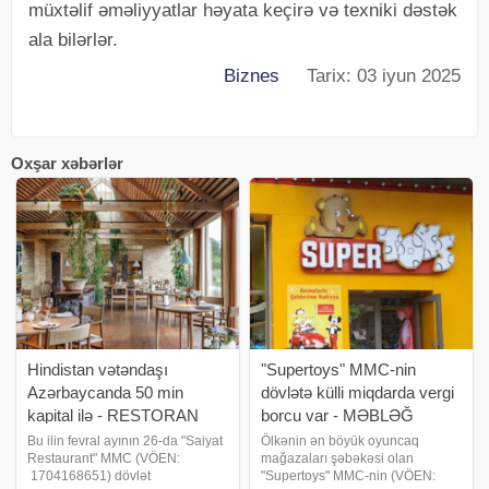
müxtəlif əməliyyatlar həyata keçirə və texniki dəstək
ala bilərlər.
Biznes
Tarix: 03 iyun 2025
Oxşar xəbərlər
Hindistan vətəndaşı
"Supertoys" MMC-nin
Azərbaycanda 50 min
dövlətə külli miqdarda vergi
kapital ilə - RESTORAN
borcu var - MƏBLƏĞ
AÇIB
Bu ilin fevral ayının 26-da "Saiyat
Ölkənin ən böyük oyuncaq
Restaurant" MMC (VÖEN:
mağazaları şəbəkəsi olan
1704168651) dövlət
"Supertoys" MMC-nin (VÖEN: