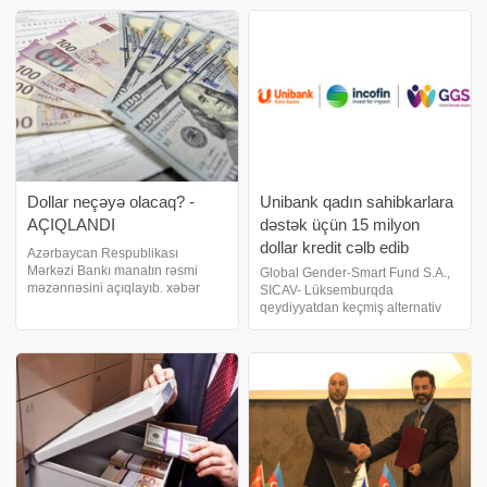
saatda 0,83% artaraq 2,26 trilyon
məlumata görə, əmanətlərin
dollara yüksəlib. . Ə
dollarlaşma səviyyəsi müvafiq
dövrlə müqayisədə 4,6 faiz bənd
Dollar neçəyə olacaq? -
Unibank qadın sahibkarlara
AÇIQLANDI
dəstək üçün 15 milyon
dollar kredit cəlb edib
Azərbaycan Respublikası
Mərkəzi Bankı manatın rəsmi
Global Gender-Smart Fund S.A.,
məzənnəsini açıqlayıb. xəbər
SICAV- Lüksemburqda
verir ki, 15 iyul 2026-cı il
qeydiyyatdan keçmiş alternativ
tarixindən ABŞ dollarının rəsmi
investisiya fondu və Unibank KB
məzənnəsi 1,700 manat təşkil
ASC Azərbaycanda qadın
edir
sahibkarlığının inkişafına, maliyyə
inklüzivliyinin genişləndirilməsinə
və qadınları