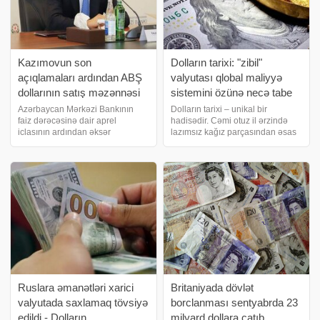
Kazımovun son
Dolların tarixi: "zibil"
açıqlamaları ardından ABŞ
valyutası qlobal maliyyə
dollarının satış məzənnəsi
sistemini özünə necə tabe
"exchange"lərdə düşüb
etdi
Azərbaycan Mərkəzi Bankının
Dolların tarixi – unikal bir
faiz dərəcəsinə dair aprel
hadisədir. Cəmi otuz il ərzində
iclasının ardından əksər
lazımsız kağız parçasından əsas
"exchange"lər və bir sıra banklar
ehtiyat valyutaya çevrilən dollar
ABŞ dollarının nağd satış
bütün dünya iqtisadiyyatını
məzənnəsini endiriblər.
darmadağın etdi. Bu yazıda biz
tərəfindən aparılan monitorinqə
ölkələrin öz əlləri ilə valyuta
görə, əsasən valyut
hegemonun
Ruslara əmanətləri xarici
Britaniyada dövlət
valyutada saxlamaq tövsiyə
borclanması sentyabrda 23
edildi - Dolların
milyard dollara çatıb