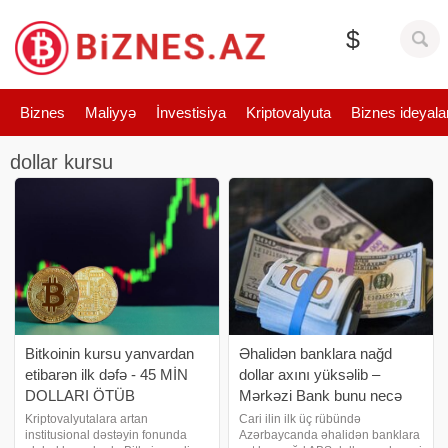
$
Biznes
Maliyyə
İnvestisiya
Kriptovalyuta
Biznes ideyala
dollar kursu
Bitkoinin kursu yanvardan
Əhalidən banklara nağd
etibarən ilk dəfə - 45 MİN
dollar axını yüksəlib –
DOLLARI ÖTÜB
Mərkəzi Bank bunu necə
qiymətləndirir?
Kriptovalyutalara artan
Cari ilin ilk üç rübündə
institusional dəstəyin fonunda
Azərbaycanda əhalidən banklara