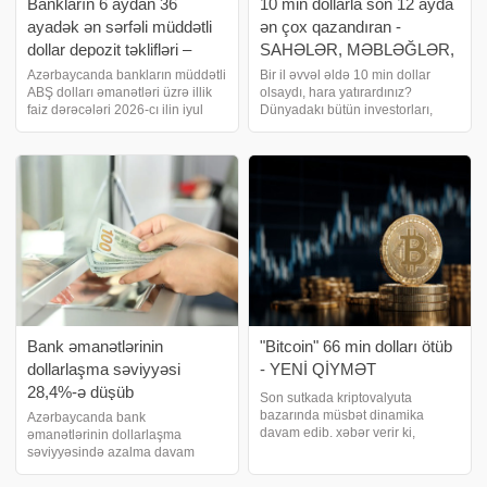
Bankların 6 aydan 36
10 min dollarla son 12 ayda
ayadək ən sərfəli müddətli
ən çox qazandıran -
dollar depozit təklifləri –
SAHƏLƏR, MƏBLƏĞLƏR,
SİYAHI (avqust)
SİYAHI
Azərbaycanda bankların müddətli
Bir il əvvəl əldə 10 min dollar
ABŞ dolları əmanətləri üzrə illik
olsaydı, hara yatırardınız?
faiz dərəcələri 2026-cı ilin iyul
Dünyadakı bütün investorları,
ayına görə 0.1%-5% arasında
xüsusilə də kiçik yatırımçıları
dəyişir. -ın müqayisəsinə əsasən,
maraqlandıran bu suala 2025-ci
ən yüksək gəlirlilik AFB Bank
ilin müxtəlif aktivlərin gəlirliyi üzrə
tərəfindən təklif olunur. Ban
nəticələri cavab verir. . bizne
Bank əmanətlərinin
"Bitcoin" 66 min dolları ötüb
dollarlaşma səviyyəsi
- YENİ QİYMƏT
28,4%-ə düşüb
Son sutkada kriptovalyuta
bazarında müsbət dinamika
Azərbaycanda bank
davam edib. xəbər verir ki,
əmanətlərinin dollarlaşma
CoinMarketCap məlumatına
səviyyəsində azalma davam
əsasən, qlobal kriptovalyuta
edib. -ın iyun 2026-cı il üzrə
bazarının kapitallaşması son 24
statistikaya istinadən verdiyi