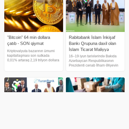
"Bitcoin" 64 min dollara
Rabitəbank İslam İnkişaf
çatıb - SON qiymət
Bankı Qrupuna daxil olan
İslam Ticarət Maliyyə
Kriptovalyuta bazarının ümumi
Korporasiyası ilə 10 milyon
kapitallaşması son sutkada
16–19 iyun tarixlərində Bakıda
0,01% artaraq 2,19 trilyon dollara
Azərbaycan Respublikasının
ABŞ dolları məbləğində
çatıb. xəbər verir ki, "Bitcoin"in
Prezidenti cənab İlham Əliyevin
maliyyələşmə sazişi
qiyməti 63 991 dollar olub ki, bu
ali himayəsi altında keçirilən
imzalay
da son 24 saatda 0,16% artım
İslam İnkişaf Bankı (İİB)
deməkdir. "Ethereum"
Qrupunun 51-ci İllik Toplantıları
çərçivəsində təşkil olunan Özəl
Sektor Forumund
TuranBank Özəl Sektorun
Azərbaycanın ərzaq idxalı