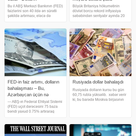
bahalaşması davam edə
Bu il ABŞ Mərkəzi Bankının (FED)
Böyük Britaniya hökumətinin
faizlərini son 40 ildə ən sürətli
dövlət borcu rekord inflyasiya
bilər
şəkildə artırması, eləcə də
səbəbindən sentyabr ayında 20
kapitalın Avropadan ABŞ-a
milyard funt-sterlinqə (təxminən
axması fonunda dollar daha da
23 milyard dollar) çatıb. xəbər
bahalaşıb. Marja xəbər verir ki,
verir ki, bu barədə "Financial
"Sovcombank"ın baş analitik
Times" qəzeti Milli Statistik
FED-in faiz artımı, dolların
Rusiyada dollar bahalaşdı
bahalaşması – Bu,
Rusiyada dolların kursu bu gün
Azərbaycan üçün nə
60,75 rubla yüksəlib. xəbər verir
ki, bu barədə Moskva birjasının
deməkdir?
— ABŞ-ın Federal Ehtiyat Sistemi
məlumatında əks olunub. Avro isə
(FED) uçot dərəcəsini 75 baza
62,2 rubl olub. Qeyd edək ki,
bəndi yaxud 0.75% artıraraq
Rusiya mart ayından bəri dollar
2.50%-dən 3,25%-ə yüksəltdi. Bu
satışını məhdudlaşdırıb və ölk
xəbərdən sonra dünya
birjalarında ABŞ valyutası əksər
valyutalar qarşısında
bahalaşmağa başladı. Dünyanı