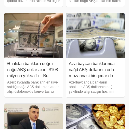
qlobal bazarlarda Bitkoin və digər
satılan nağd ABŞ dollarının həcmi
əsas kriptovalyutalar cümə günü
banklara onların satışını bir qədər
bahalaşıb. Eləcə də
də üstələyərək 201.3 milyon
bax: Azərbaycanda A4 kağızlar
dollara yüksəlib. Halbuki, əvvəlki
kəskin bahalaşıb - QITLİQ
ilin eyni dövründə istiqamət 708.
YARANA BİLƏR. xəbər veri
Əhalidən banklara doğru
Azərbaycan banklarında
nağd ABŞ dollar axını $108
nağd ABŞ dollarının orta
milyona yüksəlib – Bu
məzənnəsi bir qədər də
məzənnəni endirib
düşüb
Azərbaycanda bankların əhaliyə
Azərbaycanda bankların
satdığı nağd ABŞ dolları onlardan
əhalidən ABŞ dollarının nağd
alışı üstələməklə konvertasiya
şəkilində alışı satışın həcmini
məzənnəsi son illərin ən aşağı
yenidən ötməyə başlayıb və bu
həddinə düşüb. Azərbaycan
da konvertasiya məzənnəsinin
Mərkəzi Bankına istinadən xəbər
1.7 dollar-manat səviyyəsindən
verir ki, cari ilin ilk səkkiz ayınd
aşağıda qalmasına səbəb olub.
Azərbaycan Mərkəz