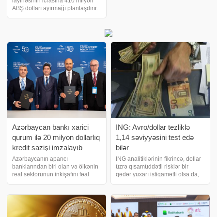
layihəsinin icrasına 410 milyon
ABŞ dolları ayırmağı planlaşdırır.
Dünya Bankının məlumatına görə
layihənin 26 oktyabr 2026-cı il
tarixinədək qiymətləndirilməsi
planlaşdırılır, Direktorla
Azərbaycan bankı xarici
ING: Avro/dollar tezliklə
qurum ilə 20 milyon dollarlıq
1,14 səviyyəsini test edə
kredit sazişi imzalayıb
bilər
Azərbaycanın aparıcı
ING analitiklərinin fikrincə, dollar
banklarından biri olan və ölkənin
üzrə qısamüddətli risklər bir
real sektorunun inkişafını fəal
qədər yuxarı istiqamətli olsa da,
şəkildə dəstəkləyən Bank
dollar indeksinin (DXY) 2025-ci
Respublika ilə OPEC Fund for
ilin may ayında gördüyü yüksək
International Development
səviyyəyə yenidən çatması çətin
arasında 20 milyon ABŞ dolları
görünür. Analitiklər avro/dolla
məbləğində kredit saziş