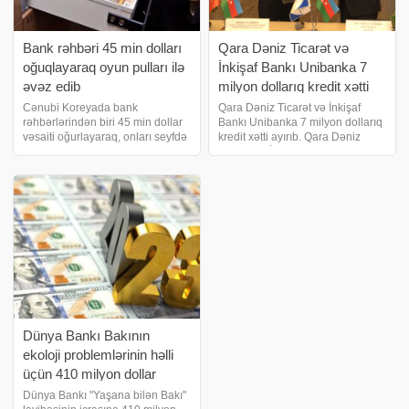
Bank rəhbəri 45 min dolları
Qara Dəniz Ticarət və
oğuqlayaraq oyun pulları ilə
İnkişaf Bankı Unibanka 7
əvəz edib
milyon dollarıq kredit xətti
ayırıb
Cənubi Koreyada bank
Qara Dəniz Ticarət və İnkişaf
rəhbərlərindən biri 45 min dollar
Bankı Unibanka 7 milyon dollarıq
vəsaiti oğurlayaraq, onları seyfdə
kredit xətti ayırıb. Qara Dəniz
əvvəlcədən aldığı oyun pulları ilə
Ticarət və İnkişaf Bankı (BSTDB)
əvəzləyib. Bu barədə "Oddity
və Unibank ixrac və idxal
Central" məlumat yayıb. Hadisə
əməliyyatlarının dəstəklənməsi,
əməkdaşlardan birinin ban
eləcə də Azərbaycan
bizneslərinin
Dünya Bankı Bakının
ekoloji problemlərinin həlli
üçün 410 milyon dollar
ayırmağı planlaşdırır
Dünya Bankı "Yaşana bilən Bakı"