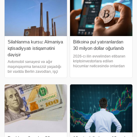
Silahlanma kursu: Almaniya
Bitkoinə pul yatıranlardan
iqtisadiyyatı istiqamətini
30 milyon dollar oğurlanıb
dəyişir
2026-cı ilin əvvəlindən etibarən
kriptoinvestorlara edilən
Avtomobil sənayesi və ağır
hücumlar nəticəsində onlardan
maşınqayırma tənəzzül yaşadığı
30 milyon dollara yaxın vəsait
bir vaxtda Berlin zavodları, işçi
oğurlanıb. xəbər verir ki, bu
qüvvəsini və kapitalı Avropanın
barədə "Chainalysis" analitik
yenidən silahlanmasına yönəldir.
şirkəti yazır. Məqalədə qeyd
BERLİN. İxrac modelinin sıradan
olunu
çıxması fonunda Almaniya
avtomobillərdə