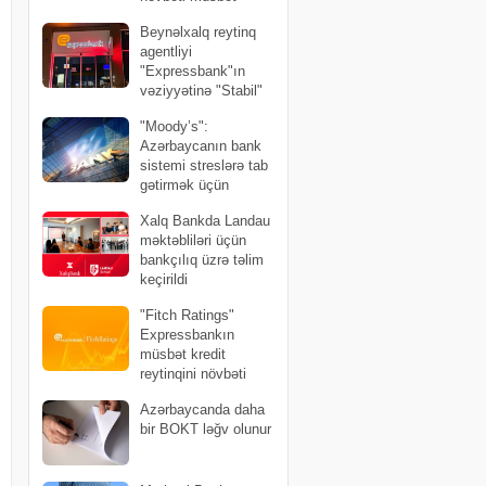
qiymətləndirmə
Beynəlxalq reytinq
agentliyi
"Expressbank"ın
vəziyyətinə "Stabil"
qiymətini verdi
"Moody’s":
Azərbaycanın bank
sistemi streslərə tab
gətirmək üçün
yüksək likvidliyə malikdir
Xalq Bankda Landau
məktəbliləri üçün
bankçılıq üzrə təlim
keçirildi
"Fitch Ratings"
Expressbankın
müsbət kredit
reytinqini növbəti
dəfə təsdiqləyib
Azərbaycanda daha
bir BOKT ləğv olunur