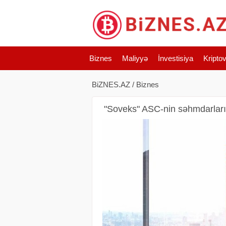
Biznes
Maliyyə
İnvestisiya
Kripto
BiZNES.AZ
/
Biznes
"Soveks" ASC-nin səhmdarların