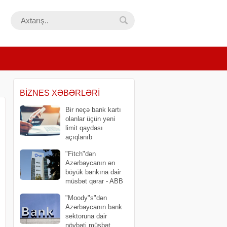
BIZNES XƏBƏRLƏRI
Bir neçə bank kartı
olanlar üçün yeni
limit qaydası
açıqlanıb
"Fitch"dən
Azərbaycanın ən
böyük bankına dair
müsbət qərar - ABB
bir pillə də irəlilədi
"Moody"s"dən
Azərbaycanın bank
sektoruna dair
növbəti müsbət