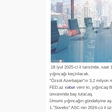
18 iyul 2025-ci il tarixində, sa
yığıncağı keçiriləcək.
"Özsüt Azerbaijan"ın 3,2 milyon 
FED.az
xəbər
verir ki, yığıncaq 
ünvanında baş tutacaq.
Ümumi yığıncağın gündəliyinə aşa
1."Soveks" ASC-nin 2024-cü il üzr