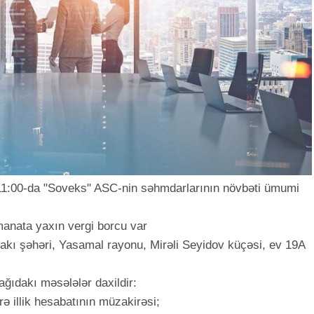
at 11:00-da "Soveks" ASC-nin səhmdarlarının növbəti ümumi
manata yaxın vergi borcu var
Bakı şəhəri, Yasamal rayonu, Mirəli Seyidov küçəsi, ev 19A
ğıdakı məsələlər daxildir:
ə illik hesabatının müzakirəsi;