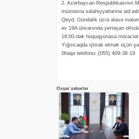
2. Azərbaycan Respublikasının Mü
müstəsna səlahiyyətlərinə aid edi
Qeyd: Gündəlik üzrə əlavə məluma
ev 19A ünvanında yerləşən ofisdə
18:00-dək hüquqşünasa müraciət e
Yığıncaqda iştirak etmək üçün şə
Əlaqə telefonu: (055) 409-38-19
Oxşar xəbərlər