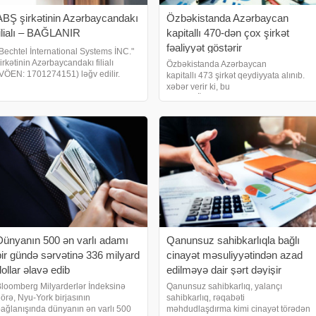
ABŞ şirkətinin Azərbaycandakı
Özbəkistanda Azərbaycan
filialı – BAĞLANIR
kapitallı 470-dən çox şirkət
fəaliyyət göstərir
Bechtel İnternational Systems İNC."
irkətinin Azərbaycandakı filialı
Özbəkistanda Azərbaycan
VÖEN: 1701274151) ləğv edilir.
kapitallı 473 şirkət qeydiyyata alınıb.
zərbaycanda eyni sahədə çalışan -
xəbər verir ki, bu
10 ŞİRKƏT LƏĞV EDİLDİ. biznes və
barədə Özbəkistanın Milli Statistika
aliyyə xəbərləri portalı xəbər verir ki
Komitəsi bildirir. Məlumata görə, bu il
iyulun 1-nə Özbəkistanda xarici
investisiyalı 20 502 müəssis
Dünyanın 500 ən varlı adamı
Qanunsuz sahibkarlıqla bağlı
bir gündə sərvətinə 336 milyard
cinayət məsuliyyətindən azad
dollar əlavə edib
edilməyə dair şərt dəyişir
loomberg Milyarderlər İndeksinə
Qanunsuz sahibkarlıq, yalançı
örə, Nyu-York birjasının
sahibkarlıq, rəqabəti
ağlanışında dünyanın ən varlı 500
məhdudlaşdırma kimi cinayət törədən