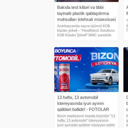
Bakıda test kitləri və tibbi
təyinatlı plastik qablaşdırma
məhsulları istehsalı müəssisəsi
"
yaradılacaq
ş
Azərbaycanda sayca üçüncü KOB
(
klaster şirkəti – "Healthtech Solutions
A
KOB Klaster Şirkəti" MMC yaradılıb.
Orxan Məmmədov: "KOB-ların üçün
m
inkişafı üçün maliyyə ekosistemi
qurulmalıdır". Bu barədə -
a İqtisadiyya
13 həftə, 13 avtomobil
lotereyasında iyun ayının
qalibləri bəllidir! - FOTOLAR
Bizon markasının həyata keçirdiyi "13
B
həftə, 13 avtomobil" lotereyasının
g
iyun ayındakı qaliblər müəyyən edilib
b