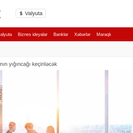
Valyuta
valyuta
Biznes ideyalar
Banklar
Xəbərlər
Maraqlı
ın yığıncağı keçiriləcək