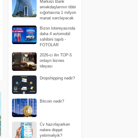
Mərkəzi Bank
əməkdaşlarının tibbi
sığortasına 1 milyon
manat xərcləyəcək
Bizon lotereyasında
daha 4 avtomobil
sahibini tapıb -
FOTOLAR
2026-ci ilin TOP-5
onlayn biznes
ideyası
Dropshipping nədir?
Bitcoin nədir?
Cv hazırlayarkən
nələrə diqqət
yetirməliyik?