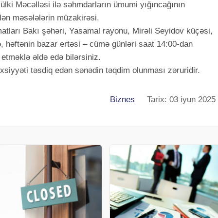
lki Məcəlləsi ilə səhmdarların ümumi yığıncağının
lən məsələlərin müzakirəsi.
tları Bakı şəhəri, Yasamal rayonu, Mirəli Seyidov küçəsi,
, həftənin bazar ertəsi – cümə günləri saat 14:00-dan
tməklə əldə edə bilərsiniz.
xsiyyəti təsdiq edən sənədin təqdim olunması zəruridir.
Biznes
Tarix: 03 iyun 2025