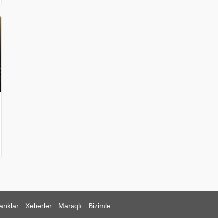
anklar
Xəbərlər
Maraqlı
Bizimlə