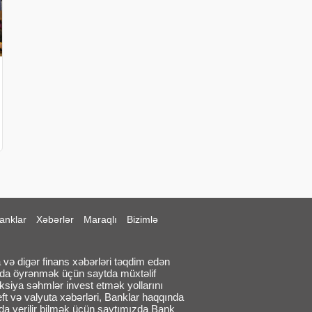
anklar
Xəbərlər
Maraqlı
Bizimlə
 və digər finans xəbərləri təqdim edən
qda öyrənmək üçün saytda müxtəlif
aksiya səhmlər invest etmək yollarını
eft və valyuta xəbərləri, Banklar haqqında
larda verilir bilmək üçün saytımızda Bank