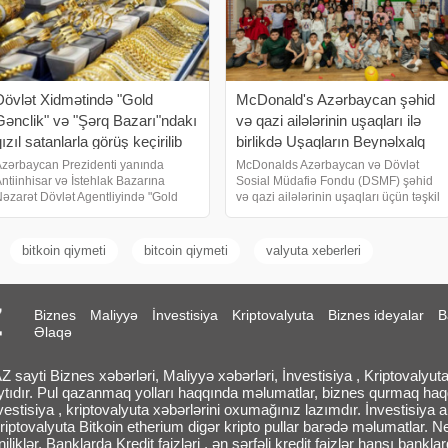
Dövlət Xidmətində "Gold
McDonald's Azərbaycan şəhid
Gənclik" və "Şərq Bazarı"ndakı
və qazi ailələrinin uşaqları ilə
ızıl satanlarla görüş keçirilib
birlikdə Uşaqların Beynəlxalq
Müdafiəsi Gününü qeyd edib -
zərbaycan Prezidenti yanında
McDonalds Azərbaycan və Dövlət
ntiinhisar və İstehlak Bazarına
Sosial Müdafiə Fondu (DSMF) şəhid
FOTO
əzarət Dövlət Agentliyində "Gold
və qazi ailələrinin uşaqları üçün təşkil
ənclik" və "Şərq Bazarı" ticarət
olunan birgə tədbirilə Uşaqların
ərkəzlərində fəaliyyət göstərən
Beynəlxalq Müdafiəsi Gününü
ahibkarlarla görüş keçirilib. Laçı
yenidən birlikdə qeyd ediblər.
bitkoin qiymeti
bitcoin qiymeti
valyuta xeberleri
McDonalds-ın Şüvəlan qəsəbəsind
Biznes
Maliyyə
İnvestisiya
Kriptovalyuta
Biznes ideyalar
B
Əlaqə
sayti Biznes xəbərləri, Maliyyə xəbərləri, İnvestisiya , Kriptovalyuta
ytıdır. Pul qazanmaq yolları haqqında məlumatlar, biznes qurmaq ha
vestisiya , kriptovalyuta xəbərlərini oxumağınız lazımdır. İnvestisiya 
riptovalyuta Bitkoin etherium digər kripto pullar barədə məlumatlar. N
iliklər. Banklarda Kredit faizləri , ən sərfəli kredit faizlər hansı bank