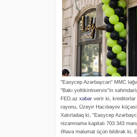
"Easycep Azərbaycan" MMC ləğv 
"Bakı yoltikintiservis"in səhmdarla
FED.az
xəbər
verir ki, kreditorla
rayonu, Üzeyir Hacıbəyov küçəsi, 
Xatırladaq ki, "Easycep Azərbayc
nizamnamə kapitalı 703 343 manat
Əlavə məlumat üçün bildirək ki, 