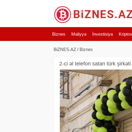
Biznes
Maliyyə
İnvestisiya
Kripto
BiZNES.AZ
/
Biznes
2-ci əl telefon satan türk şirkət