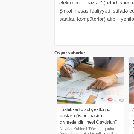
elektronik cihazlar" (refurbished 
Şirkətin əsas fəaliyyəti istifadə e
saatlar, kompüterlər) alıb – yenil
Oxşar xəbərlər
"Sahibkarlıq subyektlərinə
dəstək göstərilməsinin
qiymətləndirilməsi Qaydaları"
təsdiq edilib
Nazirlər Kabineti "Dövlət orqanları
A
(qurumları) tərəfindən mikro, kiçik və
k