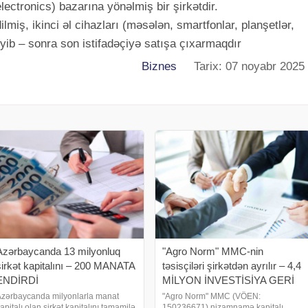
electronics) bazarına yönəlmiş bir şirkətdir.
dilmiş, ikinci əl cihazları (məsələn, smartfonlar, planşetlər,
əyib – sonra son istifadəçiyə satışa çıxarmaqdır
Biznes
Tarix: 07 noyabr 2025
Azərbaycanda 13 milyonluq
"Agro Norm" MMC-nin
şirkət kapitalını – 200 MANATA
təsisçiləri şirkətdən ayrılır – 4,4
ENDİRDİ
MİLYON İNVESTİSİYA GERİ
ÇƏKİLİR
zərbaycanda milyonlarla manat
"Agro Norm" MMC (VÖEN:
apitalı olan şirkət kapitalını tamamilə
150236671) nizamnamə kapitalı