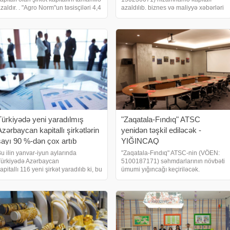
zaldır. . "Agro Norm"un təsisçiləri 4,4
azaldılıb. biznes və maliyyə xəbərləri
ilyon manatı geri götürüb –
portalı xəbər verir ki, MMC təsisçiləri
İRKƏTDƏN AYRILDI. xəbər verir ki,
Nəbiyev Yaşar Nəriman oğlunun ona
Güvenli-Servis Management"
məxsus 3 milyon 210 min manat
dəyərində payın
Türkiyədə yeni yaradılmış
"Zaqatala-Fındıq" ATSC
Azərbaycan kapitallı şirkətlərin
yenidən təşkil ediləcək -
sayı 90 %-dən çox artıb
YIĞINCAQ
u ilin yanvar-iyun aylarında
"Zaqatala-Fındıq" ATSC-nin (VÖEN:
ürkiyədə Azərbaycan
5100187171) səhmdarlarının növbəti
apitallı 116 yeni şirkət yaradılıb ki, bu
ümumi yığıncağı keçiriləcək.
a 2025-ci ilin eyni dövrü ilə
Azərbaycanda xarici kapitallı şirkət –
üqayisədə 90,2 % çoxdur.
LƏĞV EDİLİR. biznes və maliyyə
zbəkistanda Azərbaycan kapitallı
xəbərləri portalı xəbər verir ki,
70-dən çox şirkət fəaliyyət göstərir
yığıncağı