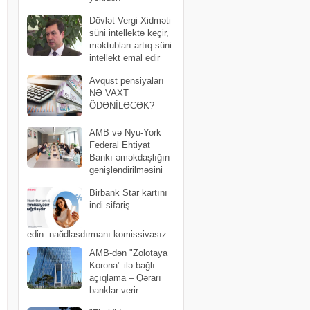
formalaşdırır?
Dövlət Vergi Xidməti
süni intellektə keçir,
məktubları artıq süni
intellekt emal edir
Avqust pensiyaları
NƏ VAXT
ÖDƏNİLƏCƏK?
AMB və Nyu-York
Federal Ehtiyat
Bankı əməkdaşlığın
genişləndirilməsini
müzakirə edib
Birbank Star kartını
indi sifariş
edin, nağdlaşdırmanı komissiyasız
edin
AMB-dən "Zolotaya
Korona" ilə bağlı
açıqlama – Qərarı
banklar verir