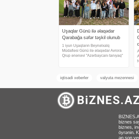
Uşaqlar Günü ilə əlaqədar
Qarabağa səfər təşkil olunub
q
1 iyun Uşaqların Beynəlxalq
Müdafiəsi Günü ilə əlaqədar Avrora
A
Qrup ənənəvi "Azərbaycanı tanıyaq"
A
layihəsini həyata keçirib. Şirkətin
N
"Sosial-ictimai məsuliyyət" dəyərinə
G
əsaslanan tədbir çərçivəsind
m
s
iqtisadi xeberler
valyuta mezennesi
BIZNES.AZ 
biznes sa
biznes, in
öyrənin. K
ən son yen