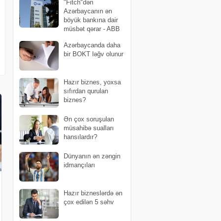
"Fitch"dən
Azərbaycanın ən
böyük bankına dair
müsbət qərar - ABB
bir pillə də irəlilədi
Azərbaycanda daha
bir BOKT ləğv olunur
Hazır biznes, yoxsa
sıfırdan qurulan
biznes?
Ən çox soruşulan
müsahibə sualları
hansılardır?
Dünyanın ən zəngin
idmançıları
Hazır bizneslərdə ən
çox edilən 5 səhv