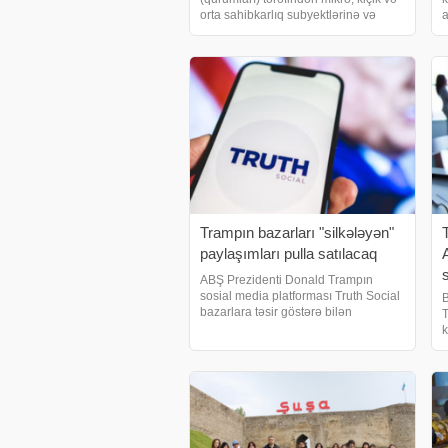
orta sahibkarlıq subyektlərinə və
a
onlara dəstək infrastrukturunu təşkil
m
edən qurumlara, həmçinin mikro,
Ş
kiçik və orta sahibkarlıq subyektlərin
"
Trampın bazarları "silkələyən"
paylaşımları pulla satılacaq
ABŞ Prezidenti Donald Trampın
sosial media platforması Truth Social
B
bazarlara təsir göstərə bilən
T
paylaşımlara sürətli çıxış imkanını
k
maliyyə şirkətlərinə ödənişli əsaslarla
d
təqdim etməyə hazırlaşır. xəbər verir
m
ki, Trut
Ö
4