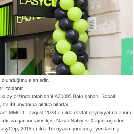
olunduğunu elan edir.
rı toplanır
r iki ay ərzində tələblərini AZ1095 Bakı şəhəri, Səbail
ev 48 ünvanına bildirə bilərlər.
an" MMC 11 avqust 2023-cü ildə dövlət qeydiyyatına alınıb,
dır və qanuni təmsilçisi Nəsib Nəbiyev Xəqani oğludur.
EasyCep, 2018-ci ildə Türkiyədə qurulmuş "yenilənmiş