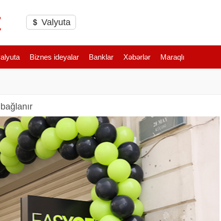
Valyuta
valyuta
Biznes ideyalar
Banklar
Xəbərlər
Maraqlı
i bağlanır