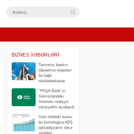
BIZNES XƏBƏRLƏRI
Tanınmış bankın
idarəetmə orqanları
ilə bağlı
növbədənkənar
yığıncaq keçirəcək
"PAŞA Bank"ın
Gürcüstandakı
törəməsi maliyyə
vəziyyətini açıqlayıb
Süni intellekt bumu:
bu texnologiya ABŞ
iqtisadiyyatını necə
yenidən