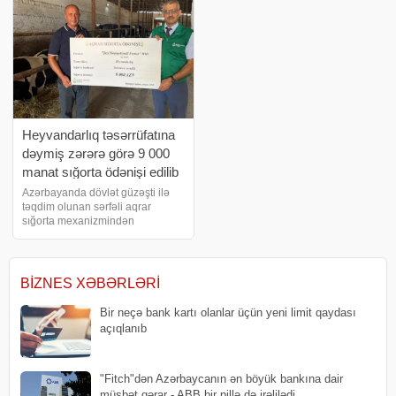
iyul tarixlərind
Heyvandarlıq təsərrüfatına
dəymiş zərərə görə 9 000
manat sığorta ödənişi edilib
Azərbayanda dövlət güzəşti ilə
təqdim olunan sərfəli aqrar
sığorta mexanizmindən
faydalanan fermerlərin sayı
artmaqdadır. Aqrar Sığorta Fondu
heyvandarlıq təsərrüfatına
inəklərin tələf olması üzrə sığorta
BIZNES XƏBƏRLƏRI
ödənişi həyata keçirib
Bir neçə bank kartı olanlar üçün yeni limit qaydası
açıqlanıb
"Fitch"dən Azərbaycanın ən böyük bankına dair
müsbət qərar - ABB bir pillə də irəlilədi