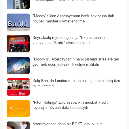
"Moody"s"dən Azərbaycanın bank sektoruna dair
növbəti müsbət qiymətləndirmə
Beynəlxalq reytinq agentliyi "Expressbank"ın
vəziyyətinə "Stabil" qiymətini verdi
"Moody’s": Azərbaycanın bank sistemi streslərə tab
gətirmək üçün yüksək likvidliyə malikdir
Xalq Bankda Landau məktəbliləri üçün bankçılıq üzrə
təlim keçirildi
"Fitch Ratings" Expressbankın müsbət kredit
reytinqini növbəti dəfə təsdiqləyib
Azərbaycanda daha bir BOKT ləğv olunur