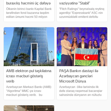
buraxılış həcmini üç dəfəyə
vəziyyətinə "Stabil"
yaxın üstələdi
qiymətini verdi
Ölkənin birinci bankı Kapital Bank
"Fitch Ratings" beynəlxalq reytinq
tərəfindən fond bazarına təqdim
agentliyi "Expressbank" ASC-nin
edilən ümumi həcmi 50 milyon
uzunmüddətli emitent defoltu
manat olan
reytinqini (IDR) "B+" səviyyəsində
istiqrazların yerləşdirilməsi 5 avqust
təsdiqləyib. Reytinq üzrə proqnoz
2026-cı il tarixində Bakı Fond
"Stabil" saxlanılıb
Birjasında başa çatıb. Kapital
Bank istiqrazların
AMB elektron pul təşkilatına
PAŞA Bankın dəstəyi ilə
icrası məcburi göstəriş
Azərbaycan gəncləri
verib
Microsoft Dünya
Çempionatının finalında
Azərbaycan Mərkəzi Bankı (AMB)
Azərbaycan ölkə tarixində ilk
"Algoritma" MMC-yə icrası
dəfə olaraq rəqəmsal bacarıqlar
ölkəni uğurla təmsil ediblər
məcburi göstəriş verib. bu
sahəsində dünyanın ən nüfuzlu
barədə AMB-yə istinadən xəbər
beynəlxalq yarışlarından biri
verir. Məlumata görə, "Ödəniş
hesab olunan Microsoft Dünya
təşkilatları və elektron pul
Çempionatının finalında təmsil
təşkilatları tərəfindən fəaliyyəti
olunub. Final mərhələsi 26–29