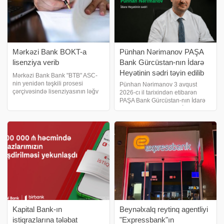
Mərkəzi Bank BOKT-a
Pünhan Nərimanov PAŞA
lisenziya verib
Bank Gürcüstan-nın İdarə
Heyətinin sədri təyin edilib
Mərkəzi Bank Bank "BTB" ASC-
nin yenidən təşkili prosesi
Pünhan Nərimanov 3 avqust
çərçivəsində lisenziyasının ləğv
2026-cı il tarixindən etibarən
edilməsi və onun hüquqi varisi
PAŞA Bank Gürcüstan-nın İdarə
olan "T-Kredit" Bank Olmayan
Heyətinin sədri və Baş İcraçı
Kredit Təşkilatı" MMC-yə
direktor vəzifəsinə təyin olunub.
lisenziya verilməsi il
Bu təyinat bankda əvvəlcədən
planlaşdırılmış rəhbərlik
dəyişikliyi prosesini
Kapital Bank-ın
Beynəlxalq reytinq agentliyi
istiqrazlarına tələbat
"Expressbank"ın