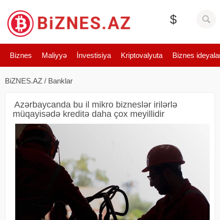
$
Biznes
Maliyyə
İnvestisiya
Kriptovalyuta
Biznes ideyala
BiZNES.AZ
/
Banklar
Azərbaycanda bu il mikro bizneslər irilərlə
müqayisədə kreditə daha çox meyillidir