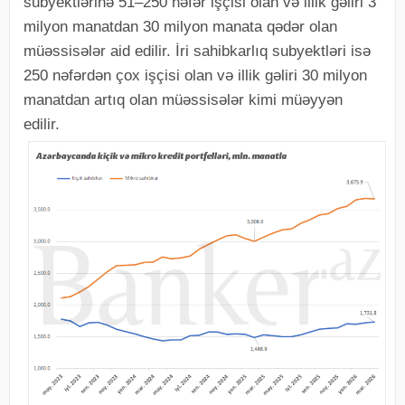
subyektlərinə 51–250 nəfər işçisi olan və illik gəliri 3
milyon manatdan 30 milyon manata qədər olan
müəssisələr aid edilir. İri sahibkarlıq subyektləri isə
250 nəfərdən çox işçisi olan və illik gəliri 30 milyon
manatdan artıq olan müəssisələr kimi müəyyən
edilir.