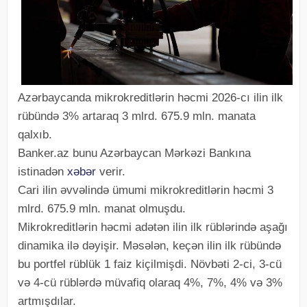
Azərbaycanda mikrokreditlərin həcmi 2026-cı ilin ilk
rübündə 3% artaraq 3 mlrd. 675.9 mln. manata
qalxıb.
Banker.az bunu Azərbaycan Mərkəzi Bankına
istinadən
xəbər
verir.
Cari ilin əvvəlində ümumi mikrokreditlərin həcmi 3
mlrd. 675.9 mln. manat olmuşdu.
Mikrokreditlərin həcmi adətən ilin ilk rüblərində aşağı
dinamika ilə dəyişir. Məsələn, keçən ilin ilk rübündə
bu portfel rüblük 1 faiz kiçilmişdi. Növbəti 2-ci, 3-cü
və 4-cü rüblərdə müvafiq olaraq 4%, 7%, 4% və 3%
artmışdılar.