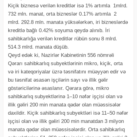
Kiçik biznesə verilən kreditlər isə 1% artımla 1mlrd.
732 mln. manat, orta bizneslər 0.17% artımla 2
mlrd. 292.8 mln. manata yüksələrkən, iri bizneslərdə
kreditlə bağlı 0.42% soyuma qeydə alınıb. İri
sahibkarlığa verilən kreditlər rübün sonu 8 mlrd.
514.3 mlrd. manata düşüb.
Qeyd edək ki, Nazirlər Kabinetinin 556 nömrəli
Qərarı sahibkarlıq subyektlərinin mikro, kiçik, orta
və iri kateqoriyalar üzrə təsnifatını müəyyən edir və
bu təsnifat əsasən işçilərin sayı və illik gəlir
göstəricilərinə əsaslanır. Qərara görə, mikro
sahibkarlıq subyektlərinə 1–10 nəfər işçisi olan və
illik gəliri 200 min manata qədər olan müəssisələr
daxildir. Kiçik sahibkarlıq subyektləri isə 11–50 nəfər
işçisi olan və illik gəliri 200 min manatdan 3 milyon
manata qədər olan müəssisələrdir. Orta sahibkarlıq