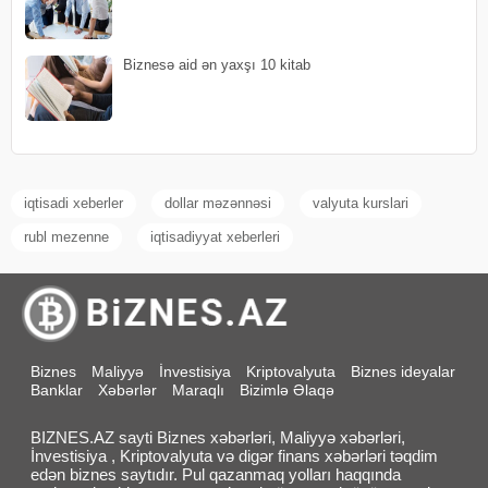
Biznesə aid ən yaxşı 10 kitab
iqtisadi xeberler
dollar məzənnəsi
valyuta kurslari
rubl mezenne
iqtisadiyyat xeberleri
Biznes
Maliyyə
İnvestisiya
Kriptovalyuta
Biznes ideyalar
Banklar
Xəbərlər
Maraqlı
Bizimlə Əlaqə
BIZNES.AZ sayti Biznes xəbərləri, Maliyyə xəbərləri,
İnvestisiya , Kriptovalyuta və digər finans xəbərləri təqdim
edən biznes saytıdır. Pul qazanmaq yolları haqqında