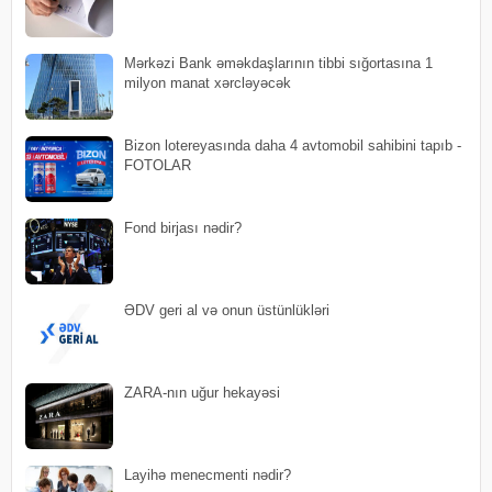
Mərkəzi Bank əməkdaşlarının tibbi sığortasına 1
milyon manat xərcləyəcək
Bizon lotereyasında daha 4 avtomobil sahibini tapıb -
FOTOLAR
Fond birjası nədir?
ƏDV geri al və onun üstünlükləri
ZARA-nın uğur hekayəsi
Layihə menecmenti nədir?