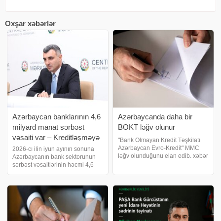
Oxşar xəbərlər
Azərbaycan banklarının 4,6
Azərbaycanda daha bir
milyard manat sərbəst
BOKT ləğv olunur
vəsaiti var – Kreditləşməyə
"Bank Olmayan Kredit Təşkilatı
yönəldilə bilər
Azərbaycan Evro-Kredit" MMC
2026-cı ilin iyun ayının sonuna
ləğv olunduğunu elan edib. xəbər
Azərbaycanın bank sektorunun
verir ki, bununla bağlı şirkət
sərbəst vəsaitlərinin həcmi 4,6
kreditorlarına müraciət
milyard manat təşkil edib. Marja
ünvanlayıb. Elana əsasən,
xəbər verir ki, bunu Azərbaycan
təşkilat qarşısında tələbi olan
Mərkəzi Bankının sədri Taleh
kreditorla
Kazımov faiz dəhlizinin
parametrlər