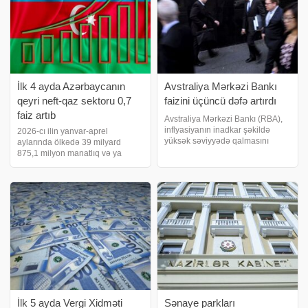
İlk 4 ayda Azərbaycanın
Avstraliya Mərkəzi Bankı
qeyri neft-qaz sektoru 0,7
faizini üçüncü dəfə artırdı
faiz artıb
Avstraliya Mərkəzi Bankı (RBA),
inflyasiyanın inadkar şəkildə
2026-cı ilin yanvar-aprel
yüksək səviyyədə qalmasını
aylarında ölkədə 39 milyard
nəzarət altına almaq məqsədilə
875,1 milyon manatlıq və ya
pul siyasəti faizini ardıcıl üçüncü
əvvəlki ilin eyni dövrü ilə
iclasda artıraraq 4,1%-dən
müqayisədə 0,2 faiz çox ümumi
4,35%-ə yüksəltdib. Marja xəbər
daxili məhsul (ÜDM) istehsal
veri
olunmuşdur. Dövlət Statistika
Komitəsinin yaydığı məlumat
İlk 5 ayda Vergi Xidməti
Sənaye parkları