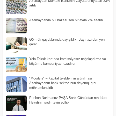
Azərbaycan Mərkəzi Bankının valyuta ehtiyatları 23%
artıb
​Azərbaycanda pul bazası son bir ayda 2% azalıb
Gömrük qaydalarında dəyişiklik: Baş nazirdən yeni
qərar
Yelo Taksit kartında komissiyasız nağdlaşdırma və
köçürmə kampaniyası uzadıldı
"Moody’s" – Kapital tələblərinin artırılması
Azərbaycanın bank sektorunun dayanıqlığını
möhkəmləndirib
Pünhan Nərimanov PAŞA Bank Gürcüstan-nın İdarə
Heyətinin sədri təyin edilib