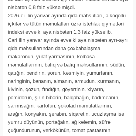
nisbətən 0,8 faiz yüksəlmişdi.
2026-cı ilin yanvar ayında qida məhsulları, alkoqollu
içkilər və tütün məmulatları üzrə istehlak qiymətləri
indeksi əvvəlki aya nisbətən 1,3 faiz yüksəlib.
Cari ilin yanvar ayında əvvəlki aya nisbətən ayrı-ayrı
qida məhsullarından daha çoxbahalaşma
makaronun, yulaf yarmasının, kolbasa
məmulatlarının, balıq və balıq məhsullarının, südün,
qatığın, pendirin, şorun, kəsmiyin, yumurtanın,
naringinin, bananın, almanın, armudun, xurmanın,
kivinin, qozun, fındığın, göyərtinin, xiyarın,
pomidorun, şirin bibərin, balqabağın, badımcanın,
sarımsağın, kartofun, şokolad məmulatlarının,
arağın, konyakın, şərabın, siqaretin, ucuzlaşma isə
yumru düyünün, portağalın, ağ kələmin, süfrə
çuğundurunun, yerkökünün, tomat pastasının