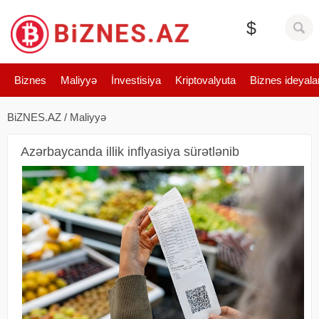
$
Biznes
Maliyyə
İnvestisiya
Kriptovalyuta
Biznes ideyala
BiZNES.AZ
/
Maliyyə
Azərbaycanda illik inflyasiya sürətlənib