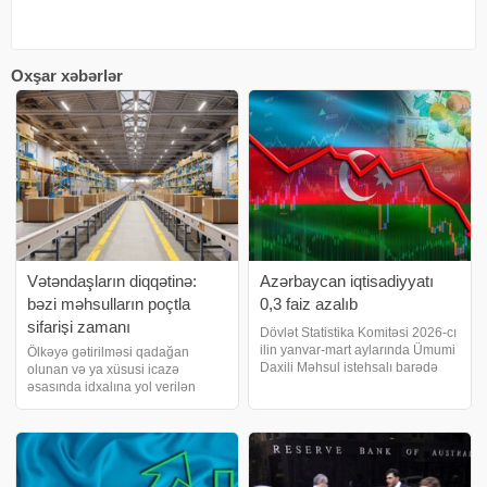
Oxşar xəbərlər
Vətəndaşların diqqətinə:
Azərbaycan iqtisadiyyatı
bəzi məhsulların poçtla
0,3 faiz azalıb
sifarişi zamanı
Dövlət Statistika Komitəsi 2026-cı
qanunvericiliyin tələblərinə
ilin yanvar-mart aylarında Ümumi
Ölkəyə gətirilməsi qadağan
Daxili Məhsul istehsalı barədə
olunan və ya xüsusi icazə
əməl olunmalıdır
məlumat açıqlayıb. Qeyd edilib
əsasında idxalına yol verilən
ki, 2026-cı ilin yanvar-mart
məhsulların poçt rabitəsi
aylarında ölkədə 29 milyard
xidmətləri vasitəsilə sifarişi və ya
703,2 milyon manatlıq və ya
göndərilməsi zamanı
əvvəlk
qanunvericiliyin tələblərinə ciddi
əməl edilməlidir. İnformasiy