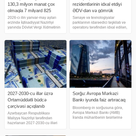
130,3 milyon manat çox
rezidentlərinin idxal etdiyi
olmaqla 7 milyard 825
ƏDV-dən və gömrük
milyon manat yığıb
rüsumlarından azad olunan
2026-cı ilin yanvar-may ayları
Sənaye və texnologiyalar
ərzində İqtisadiyyat Nazirliyi
parklarının idarəedici təşkilatı və
texnikaların siyahısı
yanında Dövlət Vergi Xidmətinin
operatoru tərəfindən idxal edilən,
təsdiqlənib
xəttilə dövlət büdcəsinə 7 milyard
əlavə dəyər vergisindən və
825,3 milyon manatdan çox vergi
gömrük rüsumlarından azad
daxil olub ki, bu da proqnoza
olunan texnika, texnoloji
nisbətən 130,3 milyon manat
avadanlıq və qurğuların siyahısı
çoxdur
təsdiq edilib
2027-2030-cu illər üzrə
Sorğu: Avropa Mərkəzi
Ortamüddətli büdcə
Bankı iyunda faiz artıracaq
çərçivəsi açıqlanıb
Bloomberg-in sorğusuna görə,
Avropa Mərkəzi Bankı (AMB)
Azərbaycan Respublikası
İranda müharibənin təsirlərinə
Maliyyə Nazirliyi tərəfindən
iyun ayında bir dəfə faiz artırmaq
hazırlanan 2027-2030-cu illəri
ilə cavab verəcək, daha sonra isə
əhatə edən Ortamüddətli büdcə
iqtisadi artımı qorumaq üçün
çərçivəsi Nazirliyin rəsmi internet