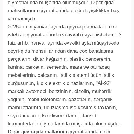
qiymətlərində müşahidə olunmuşdur. Digər qida
məhsullarının qiymətlərində ciddi dəyişikliklər baş
verməmişdir.
2026-cı ilin yanvar ayında qeyri-qida malları üzrə
istehlak qiymətləri indeksi əvvəlki aya nisbətən 1,3
faiz artıb. Yanvar ayında əvvəlki ayla müqayisədə
qeyri-qida məhsullarından daha çox bahalaşma
parçaların, divar kağızının, plastik pəncərənin,
laminat parketin, sementin, masa və oturacaq
mebellərinin, xalçanın, istilik sistemi üçün istilik
qurğusunun, kiçik elektrik cihazlarının, "Aİ-92"
markalı avtomobil benzininin, dizelin, mühərrik
yağının, mobil telefonların, qəzetlərin, zərgərlik
məmulatlarının, ucuzlaşma isə kəsilmiş taxtanın,
soyuducuların, kondisionerlərin, planşet
kompüterlərin qiymətlərində müşahidə olunmuşdur.
Digər qeyri-qida mallarının qiymətlərində ciddi