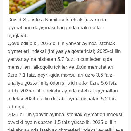
Dövlət Statistika Komitəsi İstehlak bazarında
qiymətlərin dəyişməsi haqqında məlumatları
açıqlayıb.
Qeyd edilib ki, 2026-cı ilin yanvar ayında istehlak
qiymətləri indeksi (inflyasiya göstəricisi) 2025-ci ilin
yanvar ayına nisbətən 5,7 faiz, o cümlədən qida
məhsulları, alkoqollu içkilər və tütün məmulatları
üzrə 7,1 faiz, qeyri-qida məhsulları üzrə 3,5 faiz,
əhaliyə göstərilmiş ödənişli xidmətlər üzrə 5,6 faiz
artıb. 2025-ci ilin dekabr ayında istehlak qiymətləri
indeksi 2024-cü ilin dekabr ayına nisbətən 5,2 faiz
artmışdı.
2026-cı ilin yanvar ayında istehlak qiymətləri indeksi
əvvəlki aya nisbətən 1,5 faiz yüksəlib. 2025-ci ilin
dekabr ayında istehlak qiymətləri indeksi əvvəlki aya