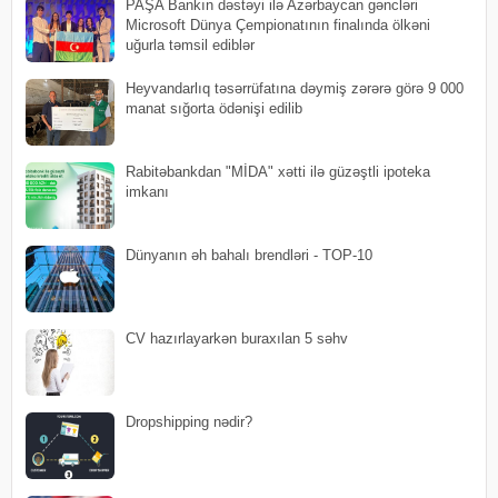
PAŞA Bankın dəstəyi ilə Azərbaycan gəncləri
Microsoft Dünya Çempionatının finalında ölkəni
uğurla təmsil ediblər
Heyvandarlıq təsərrüfatına dəymiş zərərə görə 9 000
manat sığorta ödənişi edilib
Rabitəbankdan "MİDA" xətti ilə güzəştli ipoteka
imkanı
Dünyanın əh bahalı brendləri - TOP-10
CV hazırlayarkən buraxılan 5 səhv
Dropshipping nədir?