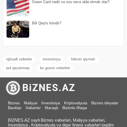
Green Card nədir və onu necə əldə etmək olar?
Bill Qeyts kimdir?
iqtisadi xeberler
investisiya
bitkoin qiymeti
pul qazanmaq
bu gunun xeberleri
Biznes
Maliyyə
İnvestisiya
Kriptovalyuta
Biznes ideyalar
Banklar
Xəbərlər
Maraqlı
Bizimlə Əlaqə
BIZNES.AZ sayti Biznes xəbərləri, Maliyyə xəbərləri,
İnvestisiya , Kriptovalyuta və digər finans xəbərləri təqdim