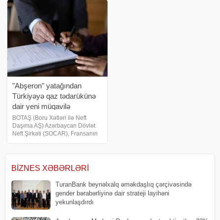
gələn il faizləri yumşaltmaq
səhifəsində yerləşdirilib.
mərhələsin
Ortamüddətli büdcə çərçivəsi
Azərbaycan Respublikas
"Abşeron" yatağından
Türkiyəyə qaz tədarükünə
dair yeni müqavilə
imzalanıb
BOTAŞ (Boru Xətləri ilə Neft
Daşıma AŞ) Azərbaycan Dövlət
Neft Şirkəti (SOCAR), Fransanın
"TotalEnergies" şirkəti və Abu
Dabi Milli Neft Şirkəti (ADNOC)
ilə təbii qaz təchizatına dair
müqavilə imzalayıb. Türkiyəni
BIZNES XƏBƏRLƏRI
TuranBank beynəlxalq əməkdaşlıq çərçivəsində
gender bərabərliyinə dair strateji layihəni
yekunlaşdırdı