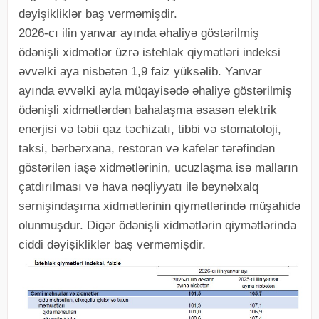
dəyişikliklər baş verməmişdir.
2026-cı ilin yanvar ayında əhaliyə göstərilmiş
ödənişli xidmətlər üzrə istehlak qiymətləri indeksi
əvvəlki aya nisbətən 1,9 faiz yüksəlib. Yanvar
ayında əvvəlki ayla müqayisədə əhaliyə göstərilmiş
ödənişli xidmətlərdən bahalaşma əsasən elektrik
enerjisi və təbii qaz təchizatı, tibbi və stomatoloji,
taksi, bərbərxana, restoran və kafelər tərəfindən
göstərilən iaşə xidmətlərinin, ucuzlaşma isə malların
çatdırılması və hava nəqliyyatı ilə beynəlxalq
sərnişindaşıma xidmətlərinin qiymətlərində müşahidə
olunmuşdur. Digər ödənişli xidmətlərin qiymətlərində
ciddi dəyişikliklər baş verməmişdir.