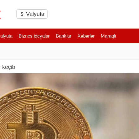
Valyuta
valyuta
Biznes ideyalar
Banklar
Xəbərlər
Maraqlı
ı keçib