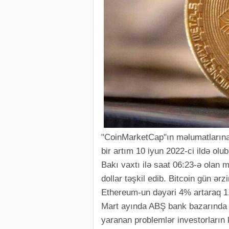
"CoinMarketCap"ın məlumatlarına 
bir artım 10 iyun 2022-ci ildə o
Bakı vaxtı ilə saat 06:23-ə olan
dollar təşkil edib. Bitcoin gün ə
Ethereum-un dəyəri 4% artaraq 1.
Mart ayında ABŞ bank bazarında bi
yaranan problemlər investorların 