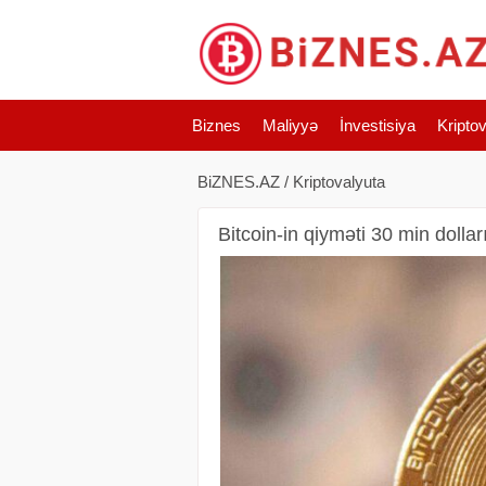
Biznes
Maliyyə
İnvestisiya
Kripto
BiZNES.AZ
/
Kriptovalyuta
Bitcoin-in qiyməti 30 min dollar