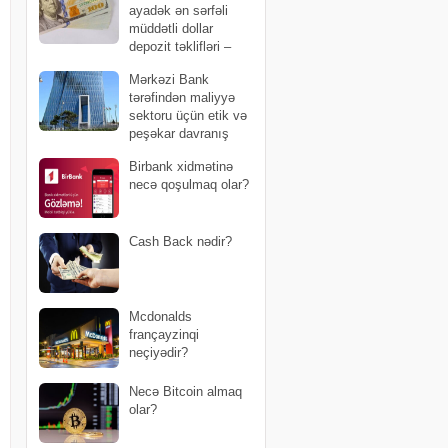
ayadək ən sərfəli
müddətli dollar
depozit təklifləri –
SİYAHI (avqust)
Mərkəzi Bank
tərəfindən maliyyə
sektoru üçün etik və
peşəkar davranış
kodeksi təsdiqlənib
Birbank xidmətinə
necə qoşulmaq olar?
Cash Back nədir?
Mcdonalds
françayzinqi
neçiyədir?
Necə Bitcoin almaq
olar?