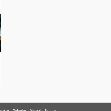
anklar
Xəbərlər
Maraqlı
Bizimlə