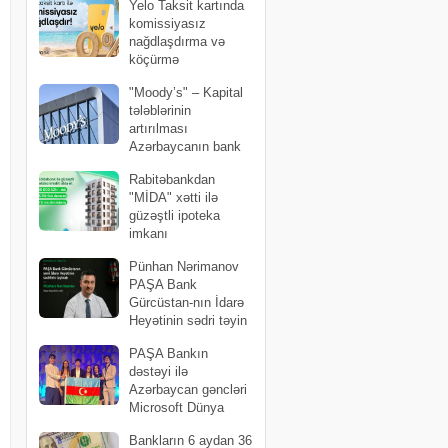
Yelo Taksit kartında
komissiyasız
nağdlaşdırma və
köçürmə
kampaniyası uzadıldı
"Moody’s" – Kapital
tələblərinin
artırılması
Azərbaycanın bank
sektorunun dayanıqlığını
Rabitəbankdan
möhkəmləndirib
"MİDA" xətti ilə
güzəştli ipoteka
imkanı
Pünhan Nərimanov
PAŞA Bank
Gürcüstan-nın İdarə
Heyətinin sədri təyin
edilib
PAŞA Bankın
dəstəyi ilə
Azərbaycan gəncləri
Microsoft Dünya
Çempionatının finalında ölkəni uğurla
Bankların 6 aydan 36
təmsil ediblər