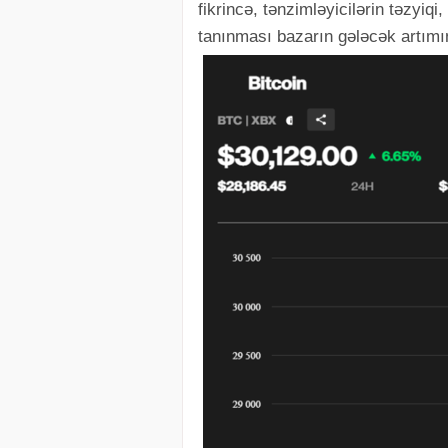
fikrincə, tənzimləyicilərin təzyiqi,
tanınması bazarın gələcək artımını