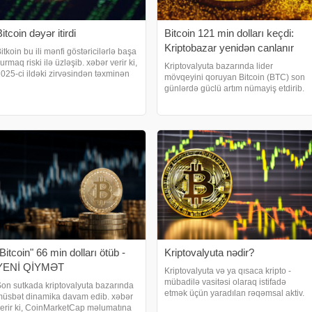
itcoin dəyər itirdi
Bitcoin 121 min dolları keçdi:
Kriptobazar yenidən canlanır
itkoin bu ili mənfi göstəricilərlə başa
urmaq riski ilə üzləşib. xəbər verir ki,
Kriptovalyuta bazarında lider
025-ci ildəki zirvəsindən təxminən
mövqeyini qoruyan Bitcoin (BTC) son
0% dəyər itirən Bitkoin qısa
günlərdə güclü artım nümayiş etdirib.
üddətdə 90 min dollardan aşağı
AFB Bank 13% gəlirlilik təklif edən
üşərək həm texnoloji səhmləri, həm
istiqrazlar - TƏQDİM EDİR. xəbər
də AB
verir ki, son məlumatlara görə,
Bitcoin-in qiymət
Bitcoin" 66 min dolları ötüb -
Kriptovalyuta nədir?
YENİ QİYMƏT
Kriptovalyuta və ya qısaca kripto -
mübadilə vasitəsi olaraq istifadə
on sutkada kriptovalyuta bazarında
etmək üçün yaradılan rəqəmsal aktiv.
üsbət dinamika davam edib. xəbər
Burada fərdi koin sahiblərinin
erir ki, CoinMarketCap məlumatına