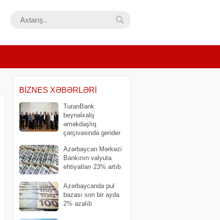
BIZNES XƏBƏRLƏRI
TuranBank
beynəlxalq
əməkdaşlıq
çərçivəsində gender
bərabərliyinə dair strateji layihəni
Azərbaycan Mərkəzi
yekunlaşdırdı
Bankının valyuta
ehtiyatları 23% artıb
​Azərbaycanda pul
bazası son bir ayda
2% azalıb