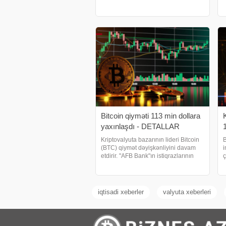
qarşı yüksəlməkdədir. Kripto
ə
istifadəsinin artması, məhdud tədarük
b
və gətirdiyi texnologiya ilə bir çox
s
investo
d
Bitcoin qiyməti 113 min dollara
yaxınlaşdı - DETALLAR
Kriptovalyuta bazarının lideri Bitcoin
B
(BTC) qiymət dəyişkənliyini davam
i
etdirir. "AFB Bank"ın istiqrazlarının
ç
abunə yazılışı üsulu ilə
q
yerləşdirilməsi - BAŞ TUTACAQ.
p
xəbər verir ki, hazırda 1 BTC-nin
b
qiyməti 11
q
iqtisadi xeberler
valyuta xeberleri