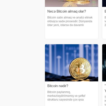
Necə Bitcoin almaq olar?
B
Bitcoin satın almaq və analiz etmək
B
olduqca sadə prosesdir. Dünyanda
v
istər yeni, istərsə də davamlı
2
alıcılarının günbəgün artdığı Bitcoini
3
necə ala bilərik? Gəlin, bu suala
m
cavab tapaq. Kriptovalyutanın
d
alınması zamanı ölk
Bitcoin nədir?
"
Bitcoin paylanmış,
mərkəzləşdirilməmiş və şəffaf
S
strukturu sayəsində çox qısa
m
müddətdə bugünkü maliyyə nizamına
v