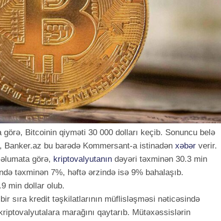
görə, Bitcoinin qiyməti 30 000 dolları keçib. Sonuncu belə
lub, Banker.az bu barədə Kommersant-a istinadən
xəbər
verir.
 məlumata görə,
kriptovalyutanın
dəyəri təxminən 30.3 min
rzində təxminən 7%, həftə ərzində isə 9% bahalaşıb.
9 min dollar olub.
r sıra kredit təşkilatlarının müflisləşməsi nəticəsində
kriptovalyutalara marağını qaytarıb. Mütəxəssislərin