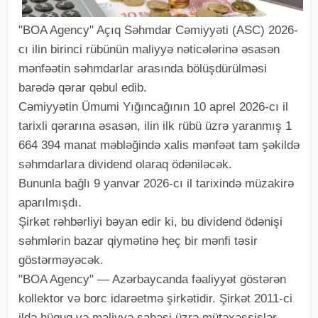
"BOA Agency" Açıq Səhmdar Cəmiyyəti (ASC) 2026-
cı ilin birinci rübünün maliyyə nəticələrinə əsasən
mənfəətin səhmdarlar arasında bölüşdürülməsi
barədə qərar qəbul edib.
Cəmiyyətin Ümumi Yığıncağının 10 aprel 2026-cı il
tarixli qərarına əsasən, ilin ilk rübü üzrə yaranmış 1
664 394 manat məbləğində xalis mənfəət tam şəkildə
səhmdarlara dividend olaraq ödəniləcək.
Bununla bağlı 9 yanvar 2026-cı il tarixində müzakirə
aparılmışdı.
Şirkət rəhbərliyi bəyan edir ki, bu dividend ödənişi
səhmlərin bazar qiymətinə heç bir mənfi təsir
göstərməyəcək.
"BOA Agency" — Azərbaycanda fəaliyyət göstərən
kollektor və borc idarəetmə şirkətidir. Şirkət 2011-ci
ildə hüquq və maliyyə sahəsi üzrə mütəxəssislər