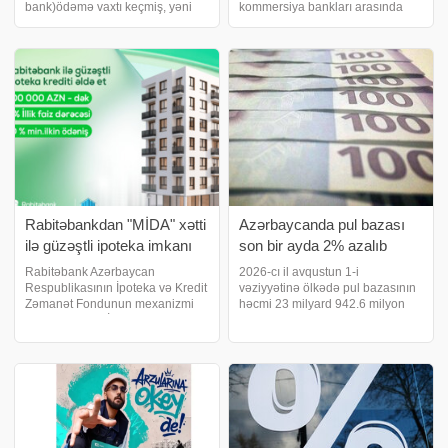
bank)ödəmə vaxtı keçmiş, yəni
kommersiya bankları arasında
problemli kreditlərinin məbləği 30
əldə edilmiş razılığa əsasən,
iyun 2026-cı il tarixinə 719 milyon
ölkədə kartla əməliyyatlara
300 min manata çatıb. Marja
limitlər tətbiq edilib. Məhdudiyyət
Azərbaycan Mərkəzi Bankının
həm kartdan-karta köçürülən
statistikasın
vəsaitləri
Rabitəbankdan "MİDA" xətti
​Azərbaycanda pul bazası
ilə güzəştli ipoteka imkanı
son bir ayda 2% azalıb
Rabitəbank Azərbaycan
2026-cı il avqustun 1-i
Respublikasının İpoteka və Kredit
vəziyyətinə ölkədə pul bazasının
Zəmanət Fondunun mexanizmi
həcmi 23 milyard 942.6 milyon
çərçivəsində MİDA layihələri üzrə
manat təşkil edib. bu barədə
güzəştli ipoteka krediti təqdim
Azərbaycan Mərkəzi Bankına
edir. Güzəştli mənzil əldə etmək
istinadən xəbər verir. Cari ilin iyul
hüququna malik vətəndaşlar
ayı ilə müqayisədə pul bazasında
banka yaxınlaşmada
1.8%-li