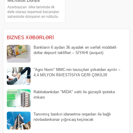
Microsoft Dünya
Çempionatının finalında
Azərbaycan ölkə tarixində ilk
dəfə olaraq rəqəmsal bacarıqlar
ölkəni uğurla təmsil ediblər
sahəsində dünyanın ən nüfuzlu
beynəlxalq yarışlarından biri
hesab olunan Microsoft Dünya
Çempionatının finalında təmsil
olunub. Final mərhələsi 26–29
BIZNES XƏBƏRLƏRI
iyul tarixlərind
Bankların 6 aydan 36 ayadək ən sərfəli müddətli
dollar depozit təklifləri – SİYAHI (avqust)
"Agro Norm" MMC-nin təsisçiləri şirkətdən ayrılır –
4,4 MİLYON İNVESTİSİYA GERİ ÇƏKİLİR
Rabitəbankdan "MİDA" xətti ilə güzəştli ipoteka
imkanı
Tanınmış bankın idarəetmə orqanları ilə bağlı
növbədənkənar yığıncaq keçirəcək