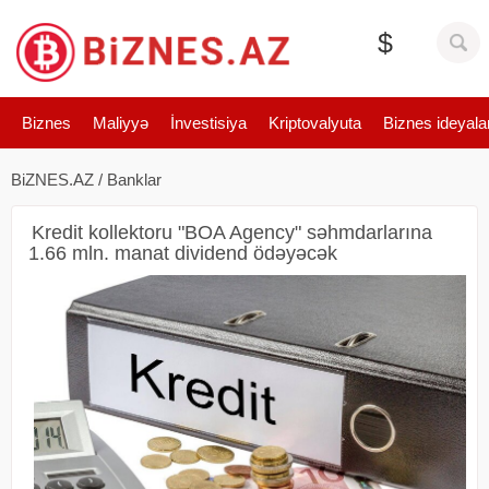
$
Biznes
Maliyyə
İnvestisiya
Kriptovalyuta
Biznes ideyala
BiZNES.AZ
/
Banklar
Kredit kollektoru "BOA Agency" səhmdarlarına
1.66 mln. manat dividend ödəyəcək