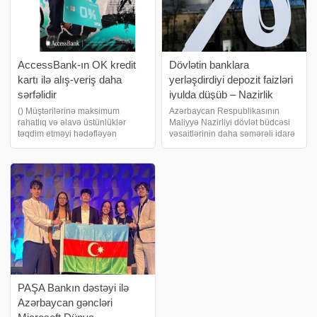
AccessBank-ın OK kredit
Dövlətin banklara
kartı ilə alış-veriş daha
yerləşdirdiyi depozit faizləri
sərfəlidir
iyulda düşüb – Nazirlik
() Müştərilərinə maksimum
Azərbaycan Respublikasının
rahatlıq və əlavə üstünlüklər
Maliyyə Nazirliyi dövlət büdcəsi
təqdim etməyi hədəfləyən
vəsaitlərinin daha səmərəli idarə
AccessBank, OK kredit kartı ilə
olunması və xəzinə hesabının
gündəlik alış-verişləri daha sərfəli
qalığından əlavə gəlir əldə
və rahat edir. OK kredit kartı
edilməsi məqsədilə 2026-cı ilin
sahibləri istifadə edilmiş kredit
iyul ayı ərzində 4 depozit hərracı
məbləğ
keçirib
PAŞA Bankın dəstəyi ilə
Azərbaycan gəncləri