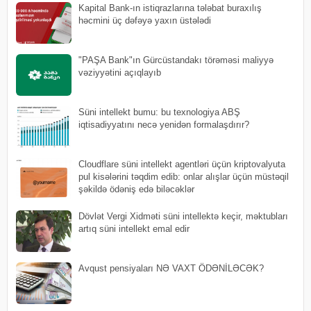
Kapital Bank-ın istiqrazlarına tələbat buraxılış
həcmini üç dəfəyə yaxın üstələdi
"PAŞA Bank"ın Gürcüstandakı törəməsi maliyyə
vəziyyətini açıqlayıb
Süni intellekt bumu: bu texnologiya ABŞ
iqtisadiyyatını necə yenidən formalaşdırır?
Cloudflare süni intellekt agentləri üçün kriptovalyuta
pul kisələrini təqdim edib: onlar alışlar üçün müstəqil
şəkildə ödəniş edə biləcəklər
Dövlət Vergi Xidməti süni intellektə keçir, məktubları
artıq süni intellekt emal edir
Avqust pensiyaları NƏ VAXT ÖDƏNİLƏCƏK?