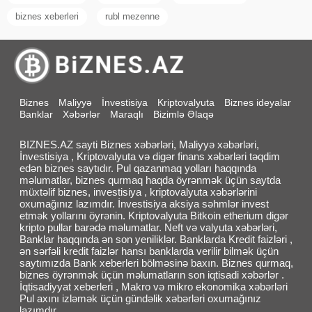
biznes xeberleri
rubl mezenne
Biznes
Maliyyə
İnvestisiya
Kriptovalyuta
Biznes ideyalar
Banklar
Xəbərlər
Maraqlı
Bizimlə Əlaqə
BIZNES.AZ sayti Biznes xəbərləri, Maliyyə xəbərləri,
İnvestisiya , Kriptovalyuta və digər finans xəbərləri təqdim
edən biznes saytıdır. Pul qazanmaq yolları haqqında
məlumatlar, biznes qurmaq haqda öyrənmək üçün saytda
müxtəlif biznes, investisiya , kriptovalyuta xəbərlərini
oxumağınız lazımdır. İnvestisiya aksiya səhmlər invest
etmək yollarını öyrənin. Kriptovalyuta Bitkoin etherium digər
kripto pullar barədə məlumatlar. Neft və valyuta xəbərləri,
Banklar haqqında ən son yeniliklər. Banklarda Kredit faizləri ,
ən sərfəli kredit faizlər hansı banklarda verilir bilmək üçün
saytımızda Bank xeberleri bölməsinə baxın. Biznes qurmaq,
biznes öyrənmək üçün məlumatların son iqtisadi xəbərlər .
İqtisadiyyat xeberleri , Makro və mikro ekonomika xəbərləri
Pul axını izləmək üçün gündəlik xəbərləri oxumağınız
lazımdır.