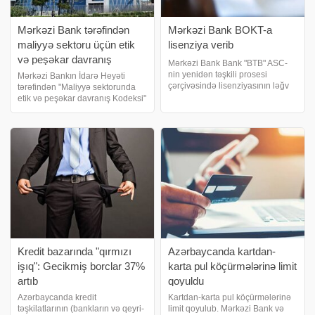
Mərkəzi Bank tərəfindən
Mərkəzi Bank BOKT-a
maliyyə sektoru üçün etik
lisenziya verib
və peşəkar davranış
Mərkəzi Bank Bank "BTB" ASC-
kodeksi təsdiqlənib
nin yenidən təşkili prosesi
Mərkəzi Bankın İdarə Heyəti
çərçivəsində lisenziyasının ləğv
tərəfindən "Maliyyə sektorunda
edilməsi və onun hüquqi varisi
etik və peşəkar davranış Kodeksi"
olan "T-Kredit" Bank Olmayan
qəbul edilib. -ın məlumatına görə,
Kredit Təşkilatı" MMC-yə
kodeks maliyyə sektoru üzrə
lisenziya verilməsi il
çalışan bütün peşəkarlar üçün
vahid davranış çərçivəs
Kredit bazarında "qırmızı
Azərbaycanda kartdan-
işıq": Gecikmiş borclar 37%
karta pul köçürmələrinə limit
artıb
qoyuldu
Azərbaycanda kredit
Kartdan-karta pul köçürmələrinə
təşkilatlarının (bankların və qeyri-
limit qoyulub. Mərkəzi Bank və