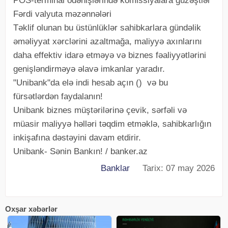
POS-terminal ödənişlərində komissiyalara güzəştlər
Fərdi valyuta məzənnələri
Təklif olunan bu üstünlüklər sahibkarlara gündəlik
əməliyyat xərclərini azaltmağa, maliyyə axınlarını
daha effektiv idarə etməyə və biznes fəaliyyətlərini
genişləndirməyə əlavə imkanlar yaradır.
"Unibank"da elə indi hesab açın () və bu
fürsətlərdən faydalanın!
Unibank biznes müştərilərinə çevik, sərfəli və
müasir maliyyə həlləri təqdim etməklə, sahibkarlığın
inkişafına dəstəyini davam etdirir.
Unibank- Sənin Bankın! / banker.az
Banklar
Tarix: 07 may 2026
Oxşar xəbərlər