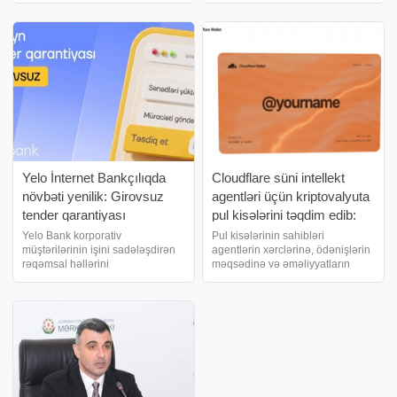
istiqamətdə ilk anlaşmanı
hesab olunan Microsoft Dünya
imzalayıb. Bankın "Murabaha"
Çempionatının finalında təmsil
məhsulunda
olunub. Final mərhələsi 26–29
iyul tarixlərind
Yelo İnternet Bankçılıqda
Cloudflare süni intellekt
növbəti yenilik: Girovsuz
agentləri üçün kriptovalyuta
tender qarantiyası
pul kisələrini təqdim edib:
onlar alışlar üçün müstəqil
Yelo Bank korporativ
Pul kisələrinin sahibləri
müştərilərinin işini sadələşdirən
agentlərin xərclərinə, ödənişlərin
şəkildə ödəniş edə
rəqəmsal həllərini
məqsədinə və əməliyyatların
biləcəklər
genişləndirməyə davam edir.
məbləğinə məhdudiyyət qoya
Bankın təqdim etdiyi növbəti
biləcəklər. Şirkətin məlumatına
yenilik sayəsində hüquqi şəxslər
görə, Cloudflare Wallets iki növ
və fərdi sahibkarlar Yelo İnternet
pul kisəsini əhatə edir. Account
Bankçılıq platformas
Wallet