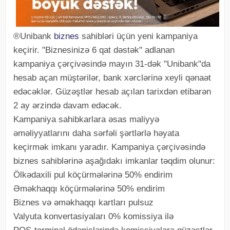
®Unibank
biznes
sahibləri üçün yeni kampaniya
keçirir. "Biznesinizə 6 qat dəstək" adlanan
kampaniya çərçivəsində mayın 31-dək "Unibank"da
hesab açan müştərilər, bank xərclərinə xeyli qənaət
edəcəklər. Güzəştlər hesab açılan tarixdən etibarən
2 ay ərzində davam edəcək.
Kampaniya sahibkarlara əsas maliyyə
əməliyyatlarını daha sərfəli şərtlərlə həyata
keçirmək imkanı yaradır. Kampaniya çərçivəsində
biznes sahiblərinə aşağıdakı imkanlar təqdim olunur:
Ölkədaxili pul köçürmələrinə 50% endirim
Əməkhaqqı köçürmələrinə 50% endirim
Biznes və əməkhaqqı kartları pulsuz
Valyuta konvertasiyaları 0% komissiya ilə