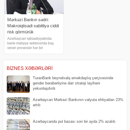
Mərkəzi Bankın sədri:
Makroiqtisadi sabitliyə ciddi
risk görmürük
Azərbaycan iqtisadiyyatında
bank-maliyyə sektorunda baş
verən proseslər hər bir
vətəndaşın gündəlik həyatına
birbaşa təsir göstərir. İnflyasiya
səviyyəsi və ona təsir göstərən
amillər, manatın məzənnəsinin
BIZNES XƏBƏRLƏRI
sabitliyi, kreditlər
TuranBank beynəlxalq əməkdaşlıq çərçivəsində
gender bərabərliyinə dair strateji layihəni
yekunlaşdırdı
Azərbaycan Mərkəzi Bankının valyuta ehtiyatları 23%
artıb
​Azərbaycanda pul bazası son bir ayda 2% azalıb