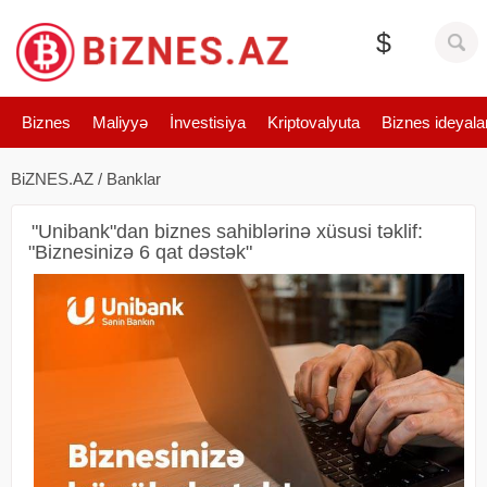
$
Biznes
Maliyyə
İnvestisiya
Kriptovalyuta
Biznes ideyala
BiZNES.AZ
/
Banklar
"Unibank"dan biznes sahiblərinə xüsusi təklif:
"Biznesinizə 6 qat dəstək"