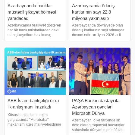
Azərbaycanda banklar
Azərbaycanda ödəniş
müstəqil şikayət bölməsi
kartlarının sayı 22,8
yaradacaq
milyona yaxınlaşıb
Azərbaycanda fəaliyyət göstərən
Azərbaycanda dövriyyədə olan
hər bir bank müştərilərdən daxil
ödəniş kartlarının sayı artmaqda
olan şikayətlərə baxılması,
davam edir. -ın iyun 2026-cı il
onların hüquqlarının müdafiəsi və
üzrə statistikaya istinadən verdiyi
şikayət prosesinin idarə olunması
məlumata görə, bankların və
üçün müstəqil şikayətlərə
"Azərpoçt" MMC-nin sistemləri
baxılması funksiyasını
üzrə dövriyyədə olan ödəni
formalaşdıracaq
ABB İslam bankçılığı üzrə
PAŞA Bankın dəstəyi ilə
ilk anlaşmanı imzaladı
Azərbaycan gəncləri
Microsoft Dünya
Xüsusi tənzimləmə rejimi
Çempionatının finalında
çərçivəsində "Murabaha"
Azərbaycan ölkə tarixində ilk
mexanizmi üzrə maliyyələşdirmə
dəfə olaraq rəqəmsal bacarıqlar
ölkəni uğurla təmsil ediblər
məhsullarını müştərilərə təqdim
sahəsində dünyanın ən nüfuzlu
etməyə başlayan ABB artıq bu
beynəlxalq yarışlarından biri