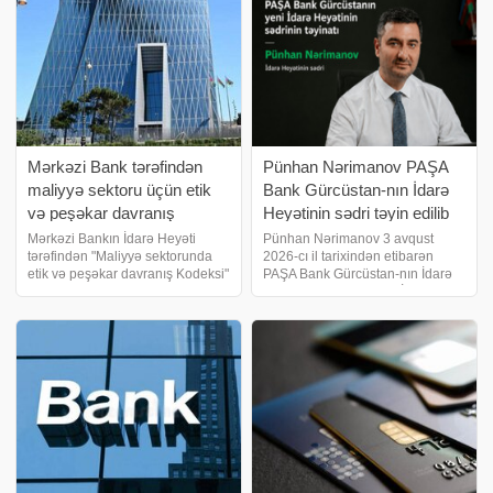
Mərkəzi Bank tərəfindən
Pünhan Nərimanov PAŞA
maliyyə sektoru üçün etik
Bank Gürcüstan-nın İdarə
və peşəkar davranış
Heyətinin sədri təyin edilib
kodeksi təsdiqlənib
Mərkəzi Bankın İdarə Heyəti
Pünhan Nərimanov 3 avqust
tərəfindən "Maliyyə sektorunda
2026-cı il tarixindən etibarən
etik və peşəkar davranış Kodeksi"
PAŞA Bank Gürcüstan-nın İdarə
qəbul edilib. -ın məlumatına görə,
Heyətinin sədri və Baş İcraçı
kodeks maliyyə sektoru üzrə
direktor vəzifəsinə təyin olunub.
çalışan bütün peşəkarlar üçün
Bu təyinat bankda əvvəlcədən
vahid davranış çərçivəs
planlaşdırılmış rəhbərlik
dəyişikliyi prosesini