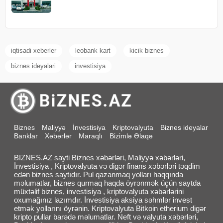
iqtisadi xeberler
leobank kart
kicik biznes
biznes ideyalari
investisiya
Biznes
Maliyyə
İnvestisiya
Kriptovalyuta
Biznes ideyalar
Banklar
Xəbərlər
Maraqlı
Bizimlə Əlaqə
BIZNES.AZ sayti Biznes xəbərləri, Maliyyə xəbərləri,
İnvestisiya , Kriptovalyuta və digər finans xəbərləri təqdim
edən biznes saytıdır. Pul qazanmaq yolları haqqında
məlumatlar, biznes qurmaq haqda öyrənmək üçün saytda
müxtəlif biznes, investisiya , kriptovalyuta xəbərlərini
oxumağınız lazımdır. İnvestisiya aksiya səhmlər invest
etmək yollarını öyrənin. Kriptovalyuta Bitkoin etherium digər
kripto pullar barədə məlumatlar. Neft və valyuta xəbərləri,