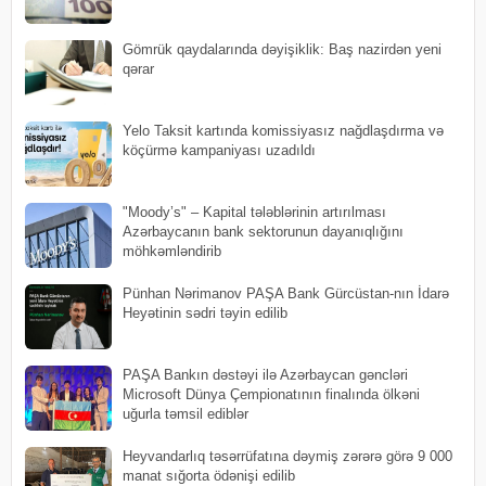
Gömrük qaydalarında dəyişiklik: Baş nazirdən yeni
qərar
Yelo Taksit kartında komissiyasız nağdlaşdırma və
köçürmə kampaniyası uzadıldı
"Moody’s" – Kapital tələblərinin artırılması
Azərbaycanın bank sektorunun dayanıqlığını
möhkəmləndirib
Pünhan Nərimanov PAŞA Bank Gürcüstan-nın İdarə
Heyətinin sədri təyin edilib
PAŞA Bankın dəstəyi ilə Azərbaycan gəncləri
Microsoft Dünya Çempionatının finalında ölkəni
uğurla təmsil ediblər
Heyvandarlıq təsərrüfatına dəymiş zərərə görə 9 000
manat sığorta ödənişi edilib