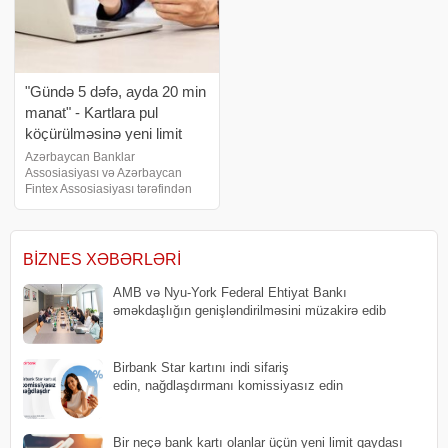
"Gündə 5 dəfə, ayda 20 min
manat" - Kartlara pul
köçürülməsinə yeni limit
barədə AÇIQLAMA
Azərbaycan Banklar
Assosiasiyası və Azərbaycan
Fintex Assosiasiyası tərəfindən
ödəniş alətləri üzrə razılaşdırılmış
yanaşmaya dair məlumat yayıb.
məlumatı təqdim edir:. VTB-də
minimal faiz dərəcəsi ilə nağd
BIZNES XƏBƏRLƏRI
kredit 9.9%-dən
AMB və Nyu-York Federal Ehtiyat Bankı
əməkdaşlığın genişləndirilməsini müzakirə edib
Birbank Star kartını indi sifariş
edin, nağdlaşdırmanı komissiyasız edin
Bir neçə bank kartı olanlar üçün yeni limit qaydası