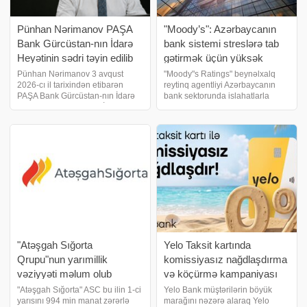
Pünhan Nərimanov PAŞA
"Moody’s": Azərbaycanın
Bank Gürcüstan-nın İdarə
bank sistemi streslərə tab
Heyətinin sədri təyin edilib
gətirmək üçün yüksək
likvidliyə malikdir
Pünhan Nərimanov 3 avqust
"Moody"s Ratings" beynəlxalq
2026-cı il tarixindən etibarən
reytinq agentliyi Azərbaycanın
PAŞA Bank Gürcüstan-nın İdarə
bank sektorunda islahatlarla
Heyətinin sədri və Baş İcraçı
bağlı müsbət dinamikanın sistem
direktor vəzifəsinə təyin olunub.
risklərinin azalmasına, aktivlərin
Bu təyinat bankda əvvəlcədən
keyfiyyətinin yaxşılaşmasına və
planlaşdırılmış rəhbərlik
bankların mümkün zərərlər
dəyişikliyi prosesini
"Atəşgah Sığorta
Yelo Taksit kartında
Qrupu"nun yarımillik
komissiyasız nağdlaşdırma
vəziyyəti məlum olub
və köçürmə kampaniyası
uzadıldı
"Atəşgah Sığorta" ASC bu ilin 1-ci
Yelo Bank müştərilərin böyük
yarısını 994 min manat zərərlə
marağını nəzərə alaraq Yelo