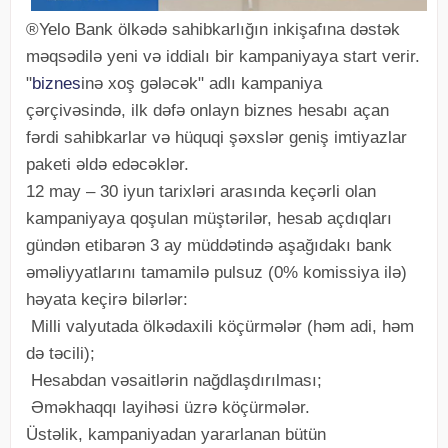
®Yelo Bank ölkədə sahibkarlığın inkişafına dəstək
məqsədilə yeni və iddialı bir kampaniyaya start verir.
"
biznes
inə xoş gələcək" adlı kampaniya
çərçivəsində, ilk dəfə onlayn biznes hesabı açan
fərdi sahibkarlar və hüquqi şəxslər geniş imtiyazlar
paketi əldə edəcəklər.
12 may – 30 iyun tarixləri arasında keçərli olan
kampaniyaya qoşulan müştərilər, hesab açdıqları
gündən etibarən 3 ay müddətində aşağıdakı bank
əməliyyatlarını tamamilə pulsuz (0% komissiya ilə)
həyata keçirə bilərlər:
Milli valyutada ölkədaxili köçürmələr (həm adi, həm
də təcili);
Hesabdan vəsaitlərin nağdlaşdırılması;
Əməkhaqqı layihəsi üzrə köçürmələr.
Üstəlik, kampaniyadan yararlanan bütün