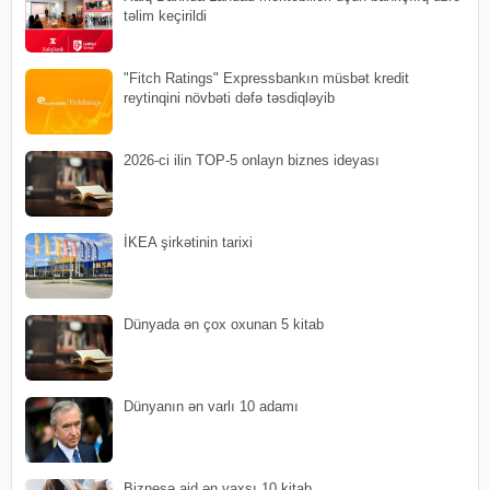
təlim keçirildi
"Fitch Ratings" Expressbankın müsbət kredit
reytinqini növbəti dəfə təsdiqləyib
2026-ci ilin TOP-5 onlayn biznes ideyası
İKEA şirkətinin tarixi
Dünyada ən çox oxunan 5 kitab
Dünyanın ən varlı 10 adamı
Biznesə aid ən yaxşı 10 kitab