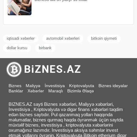
iqtisadi xeberler
avtomobil xeberleri
bitkoin qiymeti
dollar kursu
birbank
Biznes
Maliyyə
İnvestisiya
Kriptovalyuta
Biznes ideyalar
Banklar
Xəbərlər
Maraqlı
Bizimlə Əlaqə
BIZNES.AZ sayti Biznes xəbərləri, Maliyyə xəbərləri,
İnvestisiya , Kriptovalyuta və digər finans xəbərləri təqdim
edən biznes saytıdır. Pul qazanmaq yolları haqqında
məlumatlar, biznes qurmaq haqda öyrənmək üçün saytda
müxtəlif biznes, investisiya , kriptovalyuta xəbərlərini
oxumağınız lazımdır. İnvestisiya aksiya səhmlər invest
etmək yollarını öyrənin. Kriptovalyuta Bitkoin etherium digər