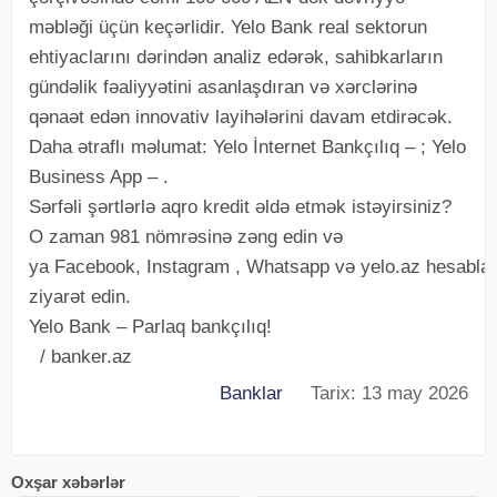
məbləği üçün keçərlidir. Yelo Bank real sektorun
ehtiyaclarını dərindən analiz edərək, sahibkarların
gündəlik fəaliyyətini asanlaşdıran və xərclərinə
qənaət edən innovativ layihələrini davam etdirəcək.
Daha ətraflı məlumat: Yelo İnternet Bankçılıq – ; Yelo
Business App – .
Sərfəli şərtlərlə aqro kredit əldə etmək istəyirsiniz?
O zaman 981 nömrəsinə zəng edin və
ya Facebook, Instagram , Whatsapp və yelo.az hesablar
ziyarət edin.
Yelo Bank – Parlaq bankçılıq!
/ banker.az
Banklar
Tarix: 13 may 2026
Oxşar xəbərlər