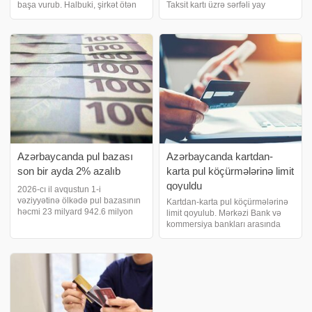
başa vurub. Halbuki, şirkət ötən
Taksit kartı üzrə sərfəli yay
ilin eyni dövründən 1 milyon 528
kampaniyasının müddətini uzatdı
min manat xalis mənfəətlə
və şərtlərini daha da
çıxmışdı. Şirkətin maliyyə
genişləndirdi!. 14 avqust
hesabatına görə, yanvar-iyu
tarixinədək Yelo Taksit kartının
kredit xəttindən istifad
​Azərbaycanda pul bazası
Azərbaycanda kartdan-
son bir ayda 2% azalıb
karta pul köçürmələrinə limit
qoyuldu
2026-cı il avqustun 1-i
vəziyyətinə ölkədə pul bazasının
Kartdan-karta pul köçürmələrinə
həcmi 23 milyard 942.6 milyon
limit qoyulub. Mərkəzi Bank və
manat təşkil edib. bu barədə
kommersiya bankları arasında
Azərbaycan Mərkəzi Bankına
əldə edilmiş razılığa əsasən,
istinadən xəbər verir. Cari ilin iyul
ölkədə kartla əməliyyatlara
ayı ilə müqayisədə pul bazasında
limitlər tətbiq edilib. Məhdudiyyət
1.8%-li
həm kartdan-karta köçürülən
vəsaitləri