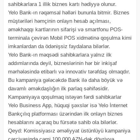
sahibkarlara 1 illik biznes kartı hədiyyə olunur.
Yelo Bank-ın rəqəmsal həlləri bununla bitmir. Biznes
müştəriləri həmçinin onlayn hesab açılması,
əməkhaqqı kartlarının sifarişi və smartfonu POS-
terminala çevirən Mobil POS xidmətinə qoşulma kimi
imkanlardan da ödənişsiz faydalana bilərlər.
Yelo Bank-ın məqsədi sahibkarlara yalnız ilk
addımlarında deyil, bizneslərinin hər bir inkişaf
mərhələsində etibarlı və innovativ tərəfdaş olmaqdır.
Bu kampaniya gələcəkdə Bank ilə daha böyük və
davamlı əməkdaşlığın ilk parlaq səhifəsidir.
Kampaniyaya qoşulmaq istəyən fərdi sahibkarlar
Yelo Business App, hüquqi şəxslər isə Yelo İnternet
Bankçılıq platforması üzərindən ilk onlayn biznes
hesablarını açaraq bu fürsətə sahib ola bilərlər.
Qeyd: Komissiyasız əməliyyat üstünlüyü kampaniya
çərçivəsində cəmi 100 000 AZN-dək dövriyyə