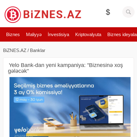
$
Biznes
Maliyyə
İnvestisiya
Kriptovalyuta
Biznes ideyala
BiZNES.AZ
/
Banklar
Yelo Bank-dan yeni kampaniya: "Biznesinə xoş
gələcək"