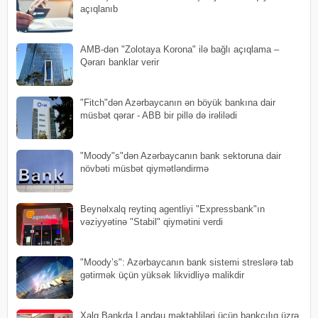
açıqlanıb
AMB-dən "Zolotaya Korona" ilə bağlı açıqlama –
Qərarı banklar verir
"Fitch"dən Azərbaycanın ən böyük bankına dair
müsbət qərar - ABB bir pillə də irəlilədi
"Moody"s"dən Azərbaycanın bank sektoruna dair
növbəti müsbət qiymətləndirmə
Beynəlxalq reytinq agentliyi "Expressbank"ın
vəziyyətinə "Stabil" qiymətini verdi
"Moody’s": Azərbaycanın bank sistemi streslərə tab
gətirmək üçün yüksək likvidliyə malikdir
Xalq Bankda Landau məktəbliləri üçün bankçılıq üzrə