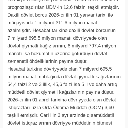
proqnozlaşdırılan ÜDM-in 12,6 faizini təşkil etmişdir.
Daxili dövlət borcu 2026-cı ilin 01 yanvar tarixi ilə
müqayisədə 1 milyard 311,6 milyon manat
azalmışdır. Hesabat tarixinə daxili dövlət borcunun
7 milyard 695,5 milyon manatı dövriyyədə olan
dövlət qiymətli kağızlarının, 8 milyard 797,4 milyon
manatı isə hökumətin üzərinə götürdüyü dövlət
zəmanətli öhdəliklərinin payına düşür.
Hesabat tarixinə dövriyyədə olan 7 milyard 695,5
milyon manat məbləğində dövlət qiymətli kağızlarının
54,4 faizi 2 və 3 illik, 45,6 faizi isə 5 il və daha artıq
müddətli dövlət qiymətli kağızlarının payına düşür.
2026-cı ilin 01 aprel tarixinə dövriyyədə olan dövlət
istiqrazları üzrə Orta Ödəmə Müddəti (OÖM) 3,60
təşkil etmişdir. Cari ilin 3 ayı ərzində qısamüddətli
dövlət istiqrazlarının dövriyyə müddətinin bitməsi