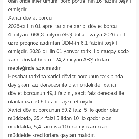
olan öhdəliklər ümumi borc portfelinin 16 faizini təşkil
etmişdir.
Xarici dövlət borcu
2026-cı ilin 01 aprel tarixinə xarici dövlət borcu
4 milyard 689,3 milyon ABŞ dolları və ya 2026-cı il
üzrə proqnozlaşdırılan ÜDM-in 6,1 faizini təşkil
etmişdir. 2026-cı ilin 01 yanvar tarixi ilə müqayisədə
xarici dövlət borcu 124,2 milyon ABŞ dolları
məbləğində azalmışdır.
Hesabat tarixinə xarici dövlət borcunun tərkibində
dəyişkən faiz dərəcəsi ilə olan öhdəliklər xarici
dövlət borcunun 49,1 faizini, sabit faiz dərəcəsi ilə
olanlar isə 50,9 faizini təşkil etmişdir.
Xarici dövlət borcunun 59,2 faizi 5 ilə qədər olan
müddətdə, 35,4 faizi 5 ildən 10 ilə qədər olan
müddətdə, 5,4 faizi isə 10 ildən yuxarı olan
müddətdə kreditorlara qaytarılmalıdır.