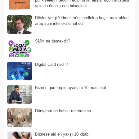
pul kisələrini təqdim edib: onlar alışlar üçün müstəqil
şəkildə ödəniş edə biləcəklər
Dövlət Vergi Xidməti süni intellektə keçir, məktubları
artıq süni intellekt emal edir
SMM nə deməkdir?
Digital Card nədir?
Biznes qurmaq istəyənlərə 10 məsləhət
Dünyanın ən bahalı restoranları
Biznesə aid ən yaxşı 10 kitab