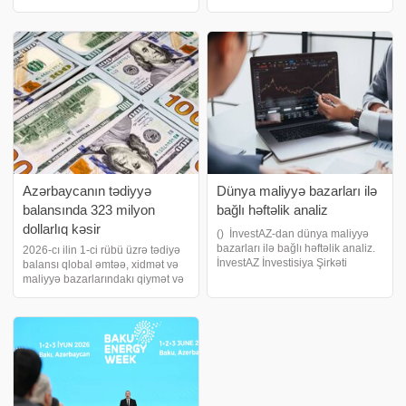
pul siyasəti faizini ardıcıl üçüncü
"TotalEnergies" şirkəti və Abu
iclasda artıraraq 4,1%-dən
Dabi Milli Neft Şirkəti (ADNOC)
4,35%-ə yüksəltdib. Marja xəbər
ilə təbii qaz təchizatına dair
veri
müqavilə imzalayıb. Türkiyəni
Azərbaycanın tədiyyə
Dünya maliyyə bazarları ilə
balansında 323 milyon
bağlı həftəlik analiz
dollarlıq kəsir
() İnvestAZ-dan dünya maliyyə
bazarları ilə bağlı həftəlik analiz.
2026-cı ilin 1-ci rübü üzrə tədiyə
İnvestAZ İnvestisiya Şirkəti
balansı qlobal əmtəə, xidmət və
tərəfindən aparılan həftəlik bazar
maliyyə bazarlarındakı qiymət və
araşdırmalarına görə 15–21 iyun
indekslərin yüksək
2026 həftəsində valyuta və əmtəə
dəyişkənliyindən təsirlənmişdir.
bazarlarında əsas hərəkətveric
Bu dövrdə cari əməliyyatlar
balansında 1.7 mlrd. dollar
həcmində profisi