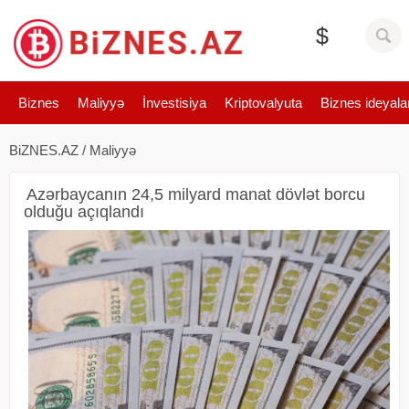
$
Biznes
Maliyyə
İnvestisiya
Kriptovalyuta
Biznes ideyala
BiZNES.AZ
/
Maliyyə
Azərbaycanın 24,5 milyard manat dövlət borcu
olduğu açıqlandı