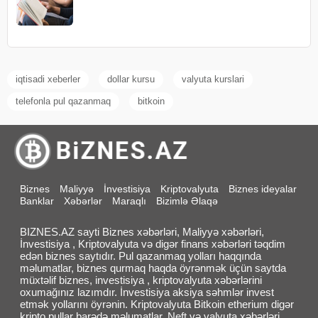
iqtisadi xeberler
dollar kursu
valyuta kurslari
telefonla pul qazanmaq
bitkoin
Biznes
Maliyyə
İnvestisiya
Kriptovalyuta
Biznes ideyalar
Banklar
Xəbərlər
Maraqlı
Bizimlə Əlaqə
BIZNES.AZ sayti Biznes xəbərləri, Maliyyə xəbərləri,
İnvestisiya , Kriptovalyuta və digər finans xəbərləri təqdim
edən biznes saytıdır. Pul qazanmaq yolları haqqında
məlumatlar, biznes qurmaq haqda öyrənmək üçün saytda
müxtəlif biznes, investisiya , kriptovalyuta xəbərlərini
oxumağınız lazımdır. İnvestisiya aksiya səhmlər invest
etmək yollarını öyrənin. Kriptovalyuta Bitkoin etherium digər
kripto pullar barədə məlumatlar. Neft və valyuta xəbərləri,