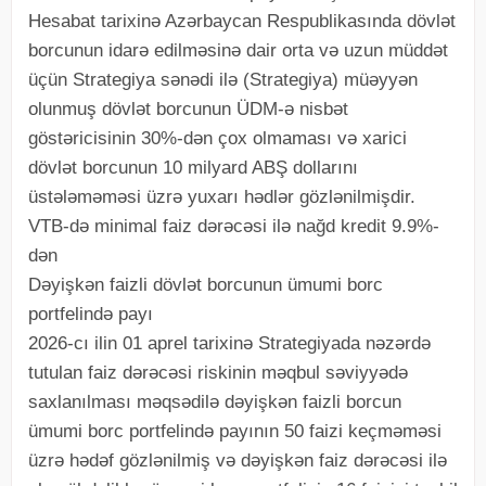
Hesabat tarixinə Azərbaycan Respublikasında dövlət
borcunun idarə edilməsinə dair orta və uzun müddət
üçün Strategiya sənədi ilə (Strategiya) müəyyən
olunmuş dövlət borcunun ÜDM-ə nisbət
göstəricisinin 30%-dən çox olmaması və xarici
dövlət borcunun 10 milyard ABŞ dollarını
üstələməməsi üzrə yuxarı hədlər gözlənilmişdir.
VTB-də minimal faiz dərəcəsi ilə nağd kredit 9.9%-
dən
Dəyişkən faizli dövlət borcunun ümumi borc
portfelində payı
2026-cı ilin 01 aprel tarixinə Strategiyada nəzərdə
tutulan faiz dərəcəsi riskinin məqbul səviyyədə
saxlanılması məqsədilə dəyişkən faizli borcun
ümumi borc portfelində payının 50 faizi keçməməsi
üzrə hədəf gözlənilmiş və dəyişkən faiz dərəcəsi ilə