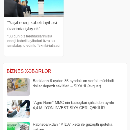
"Yaşıl enerji kabeli layihəsi
üzərində işləyirik"
"Bu gün biz tərəfdaşlarımızla
enerji kabeli layihələri üzrə sıx
əməkdaşlıq edirik. Texniki-iqtisadi
əsaslandırma mərhələsinin artıq
yekunlaşmaq üzrə olduğu "Qara
dəniz Enerji Kabeli" layihəsi
Azərbaycanı Gürcüstan
BIZNES XƏBƏRLƏRI
Bankların 6 aydan 36 ayadək ən sərfəli müddətli
dollar depozit təklifləri – SİYAHI (avqust)
"Agro Norm" MMC-nin təsisçiləri şirkətdən ayrılır –
4,4 MİLYON İNVESTİSİYA GERİ ÇƏKİLİR
Rabitəbankdan "MİDA" xətti ilə güzəştli ipoteka
imkanı