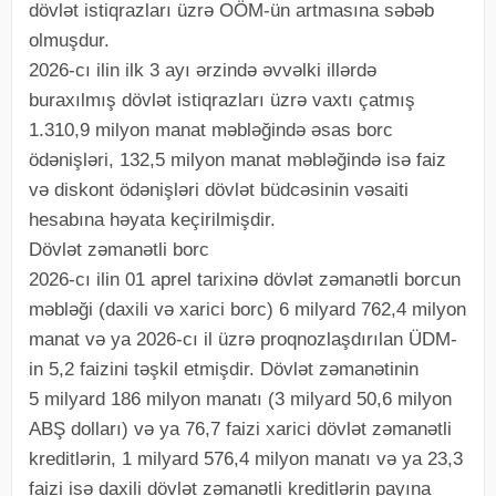
dövlət istiqrazları üzrə OÖM-ün artmasına səbəb
olmuşdur.
2026-cı ilin ilk 3 ayı ərzində əvvəlki illərdə
buraxılmış dövlət istiqrazları üzrə vaxtı çatmış
1.310,9 milyon manat məbləğində əsas borc
ödənişləri, 132,5 milyon manat məbləğində isə faiz
və diskont ödənişləri dövlət büdcəsinin vəsaiti
hesabına həyata keçirilmişdir.
Dövlət zəmanətli borc
2026-cı ilin 01 aprel tarixinə dövlət zəmanətli borcun
məbləği (daxili və xarici borc) 6 milyard 762,4 milyon
manat və ya 2026-cı il üzrə proqnozlaşdırılan ÜDM-
in 5,2 faizini təşkil etmişdir. Dövlət zəmanətinin
5 milyard 186 milyon manatı (3 milyard 50,6 milyon
ABŞ dolları) və ya 76,7 faizi xarici dövlət zəmanətli
kreditlərin, 1 milyard 576,4 milyon manatı və ya 23,3
faizi isə daxili dövlət zəmanətli kreditlərin payına