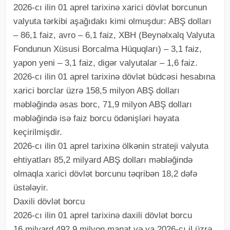
2026-cı ilin 01 aprel tarixinə xarici dövlət borcunun
valyuta tərkibi aşağıdakı kimi olmuşdur: ABŞ dolları
– 86,1 faiz, avro – 6,1 faiz, XBH (Beynəlxalq Valyuta
Fondunun Xüsusi Borcalma Hüquqları) – 3,1 faiz,
yapon yeni – 3,1 faiz, digər valyutalar – 1,6 faiz.
2026-cı ilin 01 aprel tarixinə dövlət büdcəsi hesabına
xarici borclar üzrə 158,5 milyon ABŞ dolları
məbləğində əsas borc, 71,9 milyon ABŞ dolları
məbləğində isə faiz borcu ödənişləri həyata
keçirilmişdir.
2026-cı ilin 01 aprel tarixinə ölkənin strateji valyuta
ehtiyatları 85,2 milyard ABŞ dolları məbləğində
olmaqla xarici dövlət borcunu təqribən 18,2 dəfə
üstələyir.
Daxili dövlət borcu
2026-cı ilin 01 aprel tarixinə daxili dövlət borcu
16 milyard 492,9 milyon manat və ya 2026-cı il üzrə