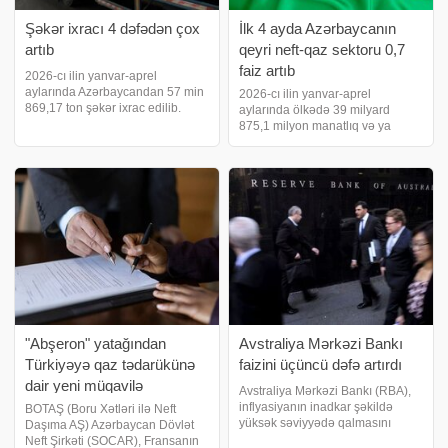
Şəkər ixracı 4 dəfədən çox
İlk 4 ayda Azərbaycanın
artıb
qeyri neft-qaz sektoru 0,7
faiz artıb
2026-cı ilin yanvar-aprel
aylarında Azərbaycandan 57 min
2026-cı ilin yanvar-aprel
869,17 ton şəkər ixrac edilib.
aylarında ölkədə 39 milyard
2025-ci ilin eyni dövründə bu
875,1 milyon manatlıq və ya
göstərici 13 min 667,64 ton təşkil
əvvəlki ilin eyni dövrü ilə
etmişdi. Beləliklə, şəkər ixracının
müqayisədə 0,2 faiz çox ümumi
həcmi illik müqayisədə 44 min
daxili məhsul (ÜDM) istehsal
201,5
olunmuşdur. Dövlət Statistika
Komitəsinin yaydığı məlumat
"Abşeron" yatağından
Avstraliya Mərkəzi Bankı
Türkiyəyə qaz tədarükünə
faizini üçüncü dəfə artırdı
dair yeni müqavilə
Avstraliya Mərkəzi Bankı (RBA),
imzalanıb
inflyasiyanın inadkar şəkildə
BOTAŞ (Boru Xətləri ilə Neft
yüksək səviyyədə qalmasını
Daşıma AŞ) Azərbaycan Dövlət
nəzarət altına almaq məqsədilə
Neft Şirkəti (SOCAR), Fransanın