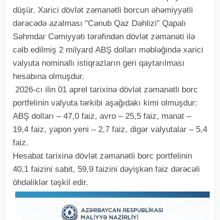
düşür. Xarici dövlət zəmanətli borcun əhəmiyyətli
dərəcədə azalması "Cənub Qaz Dəhlizi" Qapalı
Səhmdar Cəmiyyəti tərəfindən dövlət zəmanəti ilə
cəlb edilmiş 2 milyard ABŞ dolları məbləğində xarici
valyuta nominallı istiqrazların geri qaytarılması
hesabına olmuşdur.
2026-cı ilin 01 aprel tarixinə dövlət zəmanətli borc
portfelinin valyuta tərkibi aşağıdakı kimi olmuşdur:
ABŞ dolları – 47,0 faiz, avro – 25,5 faiz, manat –
19,4 faiz, yapon yeni – 2,7 faiz, digər valyutalar – 5,4
faiz.
Hesabat tarixinə dövlət zəmanətli borc portfelinin
40,1 faizini sabit, 59,9 faizini dəyişkən faiz dərəcəli
öhdəliklər təşkil edir.