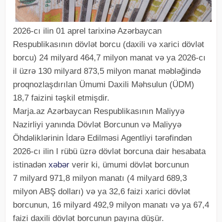
2026-cı ilin 01 aprel tarixinə Azərbaycan
Respublikasının dövlət borcu (daxili və xarici dövlət
borcu) 24 milyard 464,7 milyon manat və ya 2026-cı
il üzrə 130 milyard 873,5 milyon manat məbləğində
proqnozlaşdırılan Ümumi Daxili Məhsulun (ÜDM)
18,7 faizini təşkil etmişdir.
Marja.az Azərbaycan Respublikasının Maliyyə
Nazirliyi yanında Dövlət Borcunun və Maliyyə
Öhdəliklərinin İdarə Edilməsi Agentliyi tərəfindən
2026-cı ilin I rübü üzrə dövlət borcuna dair hesabata
istinadən
xəbər
verir ki, ümumi dövlət borcunun
7 milyard 971,8 milyon manatı (4 milyard 689,3
milyon ABŞ dolları) və ya 32,6 faizi xarici dövlət
borcunun, 16 milyard 492,9 milyon manatı və ya 67,4
faizi daxili dövlət borcunun payına düşür.