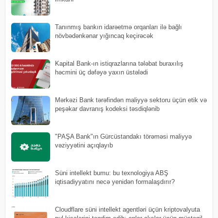
Tanınmış bankın idarəetmə orqanları ilə bağlı
növbədənkənar yığıncaq keçirəcək
Kapital Bank-ın istiqrazlarına tələbat buraxılış
həcmini üç dəfəyə yaxın üstələdi
Mərkəzi Bank tərəfindən maliyyə sektoru üçün etik və
peşəkar davranış kodeksi təsdiqlənib
"PAŞA Bank"ın Gürcüstandakı törəməsi maliyyə
vəziyyətini açıqlayıb
Süni intellekt bumu: bu texnologiya ABŞ
iqtisadiyyatını necə yenidən formalaşdırır?
Cloudflare süni intellekt agentləri üçün kriptovalyuta