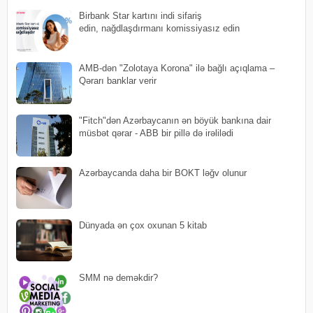
Birbank Star kartını indi sifariş
edin, nağdlaşdırmanı komissiyasız edin
AMB-dən "Zolotaya Korona" ilə bağlı açıqlama –
Qərarı banklar verir
"Fitch"dən Azərbaycanın ən böyük bankına dair
müsbət qərar - ABB bir pillə də irəlilədi
Azərbaycanda daha bir BOKT ləğv olunur
Dünyada ən çox oxunan 5 kitab
SMM nə deməkdir?