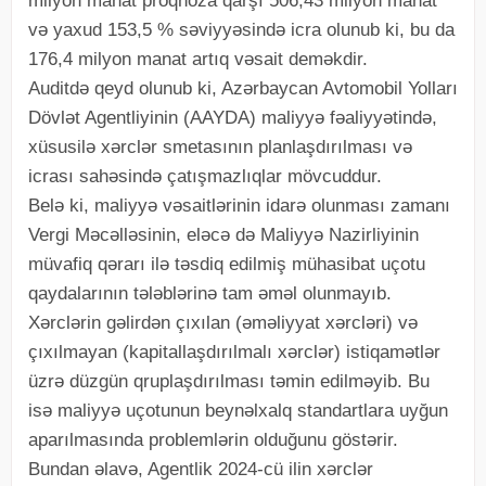
milyon manat proqnoza qarşı 506,43 milyon manat
və yaxud 153,5 % səviyyəsində icra olunub ki, bu da
176,4 milyon manat artıq vəsait deməkdir.
Auditdə qeyd olunub ki, Azərbaycan Avtomobil Yolları
Dövlət Agentliyinin (AAYDA) maliyyə fəaliyyətində,
xüsusilə xərclər smetasının planlaşdırılması və
icrası sahəsində çatışmazlıqlar mövcuddur.
Belə ki, maliyyə vəsaitlərinin idarə olunması zamanı
Vergi Məcəlləsinin, eləcə də Maliyyə Nazirliyinin
müvafiq qərarı ilə təsdiq edilmiş mühasibat uçotu
qaydalarının tələblərinə tam əməl olunmayıb.
Xərclərin gəlirdən çıxılan (əməliyyat xərcləri) və
çıxılmayan (kapitallaşdırılmalı xərclər) istiqamətlər
üzrə düzgün qruplaşdırılması təmin edilməyib. Bu
isə maliyyə uçotunun beynəlxalq standartlara uyğun
aparılmasında problemlərin olduğunu göstərir.
Bundan əlavə, Agentlik 2024-cü ilin xərclər