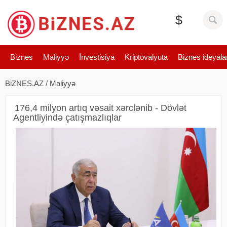
$
Biznes
Maliyyə
İnvestisiya
Kriptovalyuta
Biznes ideyala
BiZNES.AZ
/
Maliyyə
176,4 milyon artıq vəsait xərclənib - Dövlət
Agentliyində çatışmazlıqlar