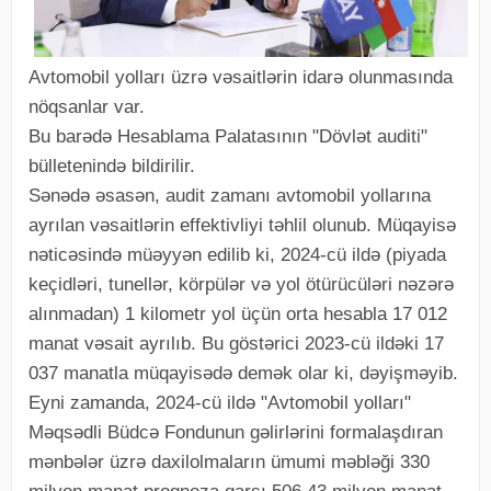
Avtomobil yolları üzrə vəsaitlərin idarə olunmasında
nöqsanlar var.
Bu barədə Hesablama Palatasının "Dövlət auditi"
bülletenində bildirilir.
Sənədə əsasən, audit zamanı avtomobil yollarına
ayrılan vəsaitlərin effektivliyi təhlil olunub. Müqayisə
nəticəsində müəyyən edilib ki, 2024-cü ildə (piyada
keçidləri, tunellər, körpülər və yol ötürücüləri nəzərə
alınmadan) 1 kilometr yol üçün orta hesabla 17 012
manat vəsait ayrılıb. Bu göstərici 2023-cü ildəki 17
037 manatla müqayisədə demək olar ki, dəyişməyib.
Eyni zamanda, 2024-cü ildə "Avtomobil yolları"
Məqsədli Büdcə Fondunun gəlirlərini formalaşdıran
mənbələr üzrə daxilolmaların ümumi məbləği 330