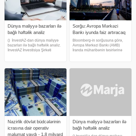
Dünya maliyyə bazarları ilə
Sorğu: Avropa Mərkəzi
bağlı həftəlik analiz
Bankı iyunda faiz artıracaq
() İnvestAZ-dan dünya maliyyə
Bloomberg-in sorğusuna görə,
bazarları ilə bağlı həftəlik analiz.
Avropa Mərkəzi Bankı (AMB)
İnvestAZ İnvestisiya Şirkəti
İranda müharibənin təsirlərinə
tərəfindən aparılan həftəlik bazar
iyun ayında bir dəfə faiz artırmaq
araşdırmalarına görə 15–21 iyun
ilə cavab verəcək, daha sonra isə
2026 həftəsində valyuta və əmtəə
iqtisadi artımı qorumaq üçün
bazarlarında əsas hərəkətveric
gələn il faizləri yumşaltmaq
mərhələsin
Nazirlik dövlət büdcələrinin
Dünya maliyyə bazarları ilə
icrasına dair operativ
bağlı həftəlik analiz
məlumat yaydı - 1,8 milyard