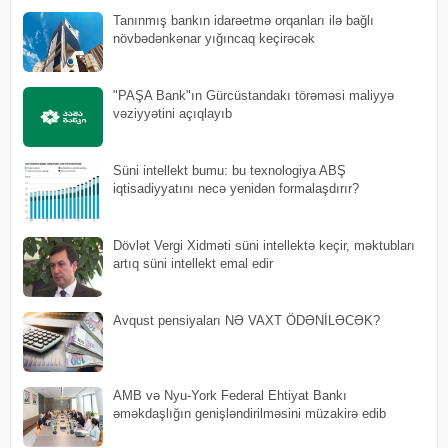
Tanınmış bankın idarəetmə orqanları ilə bağlı
növbədənkənar yığıncaq keçirəcək
"PAŞA Bank"ın Gürcüstandakı törəməsi maliyyə
vəziyyətini açıqlayıb
Süni intellekt bumu: bu texnologiya ABŞ
iqtisadiyyatını necə yenidən formalaşdırır?
Dövlət Vergi Xidməti süni intellektə keçir, məktubları
artıq süni intellekt emal edir
Avqust pensiyaları NƏ VAXT ÖDƏNİLƏCƏK?
AMB və Nyu-York Federal Ehtiyat Bankı
əməkdaşlığın genişləndirilməsini müzakirə edib