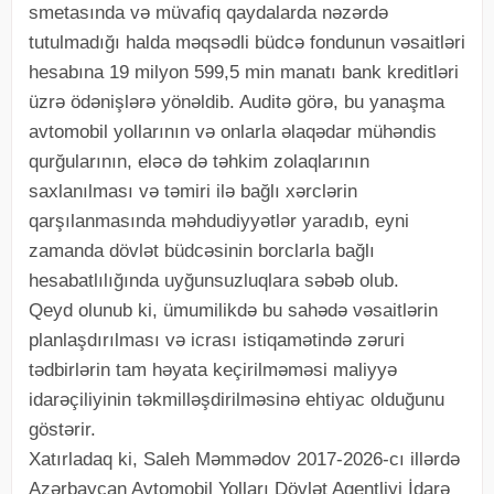
smetasında və müvafiq qaydalarda nəzərdə
tutulmadığı halda məqsədli büdcə fondunun vəsaitləri
hesabına 19 milyon 599,5 min manatı bank kreditləri
üzrə ödənişlərə yönəldib. Auditə görə, bu yanaşma
avtomobil yollarının və onlarla əlaqədar mühəndis
qurğularının, eləcə də təhkim zolaqlarının
saxlanılması və təmiri ilə bağlı xərclərin
qarşılanmasında məhdudiyyətlər yaradıb, eyni
zamanda dövlət büdcəsinin borclarla bağlı
hesabatlılığında uyğunsuzluqlara səbəb olub.
Qeyd olunub ki, ümumilikdə bu sahədə vəsaitlərin
planlaşdırılması və icrası istiqamətində zəruri
tədbirlərin tam həyata keçirilməməsi maliyyə
idarəçiliyinin təkmilləşdirilməsinə ehtiyac olduğunu
göstərir.
Xatırladaq ki, Saleh Məmmədov 2017-2026-cı illərdə
Azərbaycan Avtomobil Yolları Dövlət Agentliyi İdarə