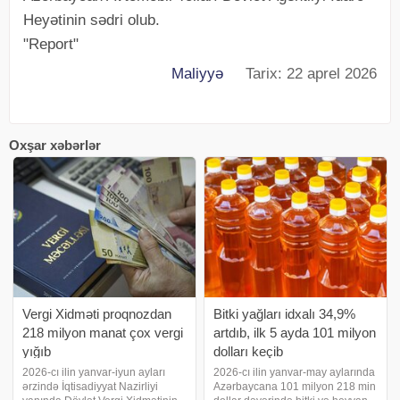
Heyətinin sədri olub.
"Report"
Maliyyə
Tarix: 22 aprel 2026
Oxşar xəbərlər
Vergi Xidməti proqnozdan
Bitki yağları idxalı 34,9%
218 milyon manat çox vergi
artdıb, ilk 5 ayda 101 milyon
yığıb
dolları keçib
2026-cı ilin yanvar-iyun ayları
2026-cı ilin yanvar-may aylarında
ərzində İqtisadiyyat Nazirliyi
Azərbaycana 101 milyon 218 min