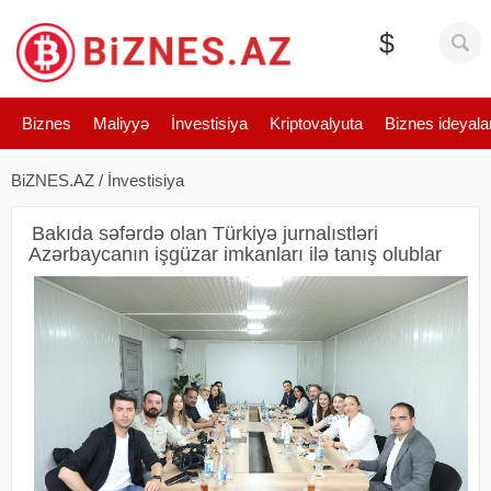
$
Biznes
Maliyyə
İnvestisiya
Kriptovalyuta
Biznes ideyala
BiZNES.AZ
/
İnvestisiya
Bakıda səfərdə olan Türkiyə jurnalıstləri
Azərbaycanın işgüzar imkanları ilə tanış olublar