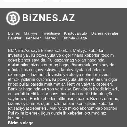
Biznes
Maliyyə
İnvestisiya
Kriptovalyuta
Biznes ideyalar
Banklar
Xəbərlər
Maraqlı
Bizimlə Əlaqə
BIZNES.AZ sayti Biznes xəbərləri, Maliyyə xəbərləri,
İnvestisiya , Kriptovalyuta və digər finans xəbərləri təqdim
edən biznes saytıdır. Pul qazanmaq yolları haqqında
məlumatlar, biznes qurmaq haqda öyrənmək üçün saytda
müxtəlif biznes, investisiya , kriptovalyuta xəbərlərini
oxumağınız lazımdır. İnvestisiya aksiya səhmlər invest
etmək yollarını öyrənin. Kriptovalyuta Bitkoin etherium digər
kripto pullar barədə məlumatlar. Neft və valyuta xəbərləri,
Banklar haqqında ən son yeniliklər. Banklarda Kredit faizləri ,
ən sərfəli kredit faizlər hansı banklarda verilir bilmək üçün
saytımızda Bank xeberleri bölməsinə baxın. Biznes qurmaq,
biznes öyrənmək üçün məlumatların son iqtisadi xəbərlər .
İqtisadiyyat xeberleri , Makro və mikro ekonomika xəbərləri
Pul axını izləmək üçün gündəlik xəbərləri oxumağınız
lazımdır.
Bizimlə əlaqə