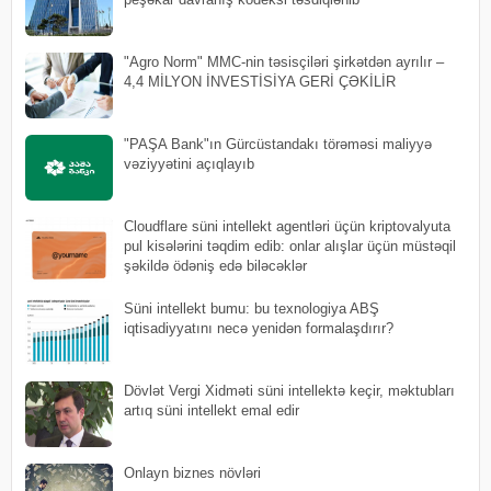
"Agro Norm" MMC-nin təsisçiləri şirkətdən ayrılır –
4,4 MİLYON İNVESTİSİYA GERİ ÇƏKİLİR
"PAŞA Bank"ın Gürcüstandakı törəməsi maliyyə
vəziyyətini açıqlayıb
Cloudflare süni intellekt agentləri üçün kriptovalyuta
pul kisələrini təqdim edib: onlar alışlar üçün müstəqil
şəkildə ödəniş edə biləcəklər
Süni intellekt bumu: bu texnologiya ABŞ
iqtisadiyyatını necə yenidən formalaşdırır?
Dövlət Vergi Xidməti süni intellektə keçir, məktubları
artıq süni intellekt emal edir
Onlayn biznes növləri