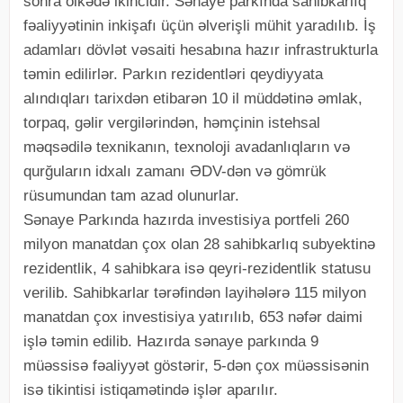
sonra ölkədə ikincidir. Sənaye parkında sahibkarlıq
fəaliyyətinin inkişafı üçün əlverişli mühit yaradılıb. İş
adamları dövlət vəsaiti hesabına hazır infrastrukturla
təmin edilirlər. Parkın rezidentləri qeydiyyata
alındıqları tarixdən etibarən 10 il müddətinə əmlak,
torpaq, gəlir vergilərindən, həmçinin istehsal
məqsədilə texnikanın, texnoloji avadanlıqların və
qurğuların idxalı zamanı ƏDV-dən və gömrük
rüsumundan tam azad olunurlar.
Sənaye Parkında hazırda investisiya portfeli 260
milyon manatdan çox olan 28 sahibkarlıq subyektinə
rezidentlik, 4 sahibkara isə qeyri-rezidentlik statusu
verilib. Sahibkarlar tərəfindən layihələrə 115 milyon
manatdan çox investisiya yatırılıb, 653 nəfər daimi
işlə təmin edilib. Hazırda sənaye parkında 9
müəssisə fəaliyyət göstərir, 5-dən çox müəssisənin
isə tikintisi istiqamətində işlər aparılır.