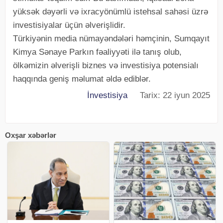
yüksək dəyərli və ixracyönümlü istehsal sahəsi üzrə
investisiyalar üçün əlverişlidir.
Türkiyənin media nümayəndələri həmçinin, Sumqayıt
Kimya Sənaye Parkın fəaliyyəti ilə tanış olub,
ölkəmizin əlverişli biznes və investisiya potensialı
haqqında geniş məlumat əldə ediblər.
İnvestisiya
Tarix: 22 iyun 2025
Oxşar xəbərlər