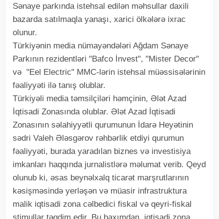
Sənaye parkında istehsal edilən məhsullar daxili
bazarda satılmaqla yanaşı, xarici ölkələrə ixrac
olunur.
Türkiyənin media nümayəndələri Ağdam Sənaye
Parkının rezidentləri "Bafco İnvest", "Mister Decor"
və "Eel Electric" MMC-lərin istehsal müəssisələrinin
fəaliyyəti ilə tanış olublar.
Türkiyəli media təmsilçiləri həmçinin, Ələt Azad
İqtisadi Zonasında olublar. Ələt Azad İqtisadi
Zonasının səlahiyyətli qurumunun İdarə Heyətinin
sədri Valeh Ələsgərov rəhbərlik etdiyi qurumun
fəaliyyəti, burada yaradılan biznes və investisiya
imkanları haqqında jurnalistlərə məlumat verib. Qeyd
olunub ki, əsas beynəlxalq ticarət marşrutlarının
kəsişməsində yerləşən və müasir infrastruktura
malik iqtisadi zona cəlbedici fiskal və qeyri-fiskal
stimullar təqdim edir. Bu baxımdan, iqtisadi zona