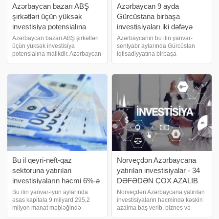
Azərbaycan bazarı ABŞ
Azərbaycan 9 ayda
şirkətləri üçün yüksək
Gürcüstana birbaşa
investisiya potensialına
investisiyaları iki dəfəyə
malikdir
yaxın artırıb
Azərbaycan bazarı ABŞ şirkətləri
Azərbaycanın bu ilin yanvar-
üçün yüksək investisiya
sentyabr aylarında Gürcüstan
potensialına malikdir. Azərbaycan
iqtisadiyyatına birbaşa
iqtisadiyyatına xarici investisiya
investisiyaları 105,2 milyon ABŞ
qoyuluşu 28% artıb. biznes və
dolları təşkil edib. Gürcüstan
maliyyə xəbərləri portalı xəbər
Azərbaycan neftinin Ermənistana
verir ki, bunu ABŞ Ticarət
ilk tranzitindən rüsum
Palatasını
tutmayacaq. bu
barədə Gürcüstanı
Bu il qeyri-neft-qaz
Norveçdən Azərbaycana
sektoruna yatırılan
yatırılan investisiyalar - 34
investisiyaların həcmi 6%-ə
DƏFƏDƏN ÇOX AZALIB
yaxın artıb
Bu ilin yanvar-iyun aylarında
Norveçdən Azərbaycana yatırılan
əsas kapitala 9 milyard 295,2
investisiyaların həcmində kəskin
milyon manat məbləğində
azalma baş verib. biznes və
investisiya yönəldilib.
maliyyə xəbərləri portalı bu