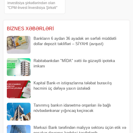
investisiya şirkətlərindən olan
"CPM-İnvest İnvestisiya Şirkəti"
ASC-nin böyük məbləğdə vergi
borcu toplanıb. xəbər verir ki, son
məlumata görə, şirkətin vergi
borcu 157 min manata çatır.
BIZNES XƏBƏRLƏRI
Xatırlada
Bankların 6 aydan 36 ayadək ən sərfəli müddətli
dollar depozit təklifləri – SİYAHI (avqust)
Rabitəbankdan "MİDA" xətti ilə güzəştli ipoteka
imkanı
Kapital Bank-ın istiqrazlarına tələbat buraxılış
həcmini üç dəfəyə yaxın üstələdi
Tanınmış bankın idarəetmə orqanları ilə bağlı
növbədənkənar yığıncaq keçirəcək
Mərkəzi Bank tərəfindən maliyyə sektoru üçün etik və
peşəkar davranış kodeksi təsdiqlənib