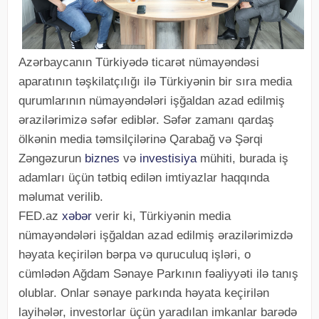
Azərbaycanın Türkiyədə ticarət nümayəndəsi
aparatının təşkilatçılığı ilə Türkiyənin bir sıra media
qurumlarının nümayəndələri işğaldan azad edilmiş
ərazilərimizə səfər ediblər. Səfər zamanı qardaş
ölkənin media təmsilçilərinə Qarabağ və Şərqi
Zəngəzurun
biznes
və
investisiya
mühiti, burada iş
adamları üçün tətbiq edilən imtiyazlar haqqında
məlumat verilib.
FED.az
xəbər
verir ki, Türkiyənin media
nümayəndələri işğaldan azad edilmiş ərazilərimizdə
həyata keçirilən bərpa və quruculuq işləri, o
cümlədən Ağdam Sənaye Parkının fəaliyyəti ilə tanış
olublar. Onlar sənaye parkında həyata keçirilən
layihələr, investorlar üçün yaradılan imkanlar barədə