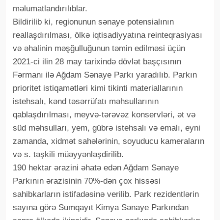
məlumatlandırılıblar.
Bildirilib ki, regionunun sənaye potensialının
reallaşdırılması, ölkə iqtisadiyyatına reinteqrasiyası
və əhalinin məşğulluğunun təmin edilməsi üçün
2021-ci ilin 28 may tarixində dövlət başçısının
Fərmanı ilə Ağdam Sənaye Parkı yaradılıb. Parkın
prioritet istiqamətləri kimi tikinti materiallarının
istehsalı, kənd təsərrüfatı məhsullarının
qablaşdırılması, meyvə-tərəvəz konservləri, ət və
süd məhsulları, yem, gübrə istehsalı və emalı, eyni
zamanda, xidmət sahələrinin, soyuducu kameraların
və s. təşkili müəyyənləşdirilib.
190 hektar ərazini əhatə edən Ağdam Sənaye
Parkının ərazisinin 70%-dən çox hissəsi
sahibkarların istifadəsinə verilib. Park rezidentlərin
sayına görə Sumqayıt Kimya Sənaye Parkından