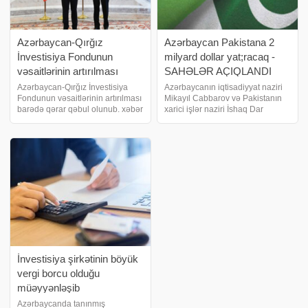
Azərbaycan-Qırğız
Azərbaycan Pakistana 2
İnvestisiya Fondunun
milyard dollar yat;racaq -
vəsaitlərinin artırılması
SAHƏLƏR AÇIQLANDI
barədə qərar qəbul olunub
Azərbaycan-Qırğız İnvestisiya
Azərbaycanın iqtisadiyyat naziri
Fondunun vəsaitlərinin artırılması
Mikayıl Cabbarov və Pakistanın
barədə qərar qəbul olunub. xəbər
xarici işlər naziri İshaq Dar
verir ki, bu barədə Prezident
arasında telefon danışığı olub.
İlham Əliyev Çolpon-Ata
xəbər verir ki, bu barədə Pakistan
şəhərində keçirilən Azərbaycan
Xarici İşlər Nazirliyi məlumat
və Qırğızıstan Dövlətlərarası
yayıb. Bildirilib ki, telefo
Şuranı
İnvestisiya şirkətinin böyük
vergi borcu olduğu
müəyyənləşib
Azərbaycanda tanınmış