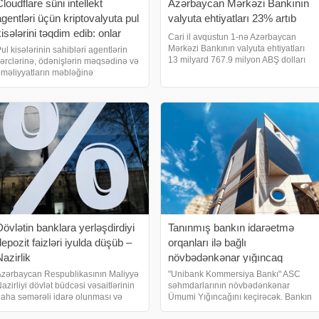
loudflare süni intellekt
Azərbaycan Mərkəzi Bankının
agentləri üçün kriptovalyuta pul
valyuta ehtiyatları 23% artıb
isələrini təqdim edib: onlar
Cari il avqustun 1-nə Azərbaycan
alışlar üçün müstəqil şəkildə
Mərkəzi Bankının valyuta ehtiyatları
ul kisələrinin sahibləri agentlərin
13 milyard 767.9 milyon ABŞ dolları
ərclərinə, ödənişlərin məqsədinə və
ödəniş edə biləcəklər
təşkil edib. bu barədə Azərbaycan
məliyyatların məbləğinə
Mərkəzi Bankına istinadən xəbər
əhdudiyyət qoya biləcəklər. Şirkətin
verir. Bu, iyulun 1-i ilə müqayisədə
əlumatına görə, Cloudflare Wallets
4.6%, ötən ili
ki növ pul kisəsini əhatə edir. Account
allet
Dövlətin banklara yerləşdirdiyi
Tanınmış bankın idarəetmə
depozit faizləri iyulda düşüb –
orqanları ilə bağlı
Nazirlik
növbədənkənar yığıncaq
keçirəcək
zərbaycan Respublikasının Maliyyə
"Unibank Kommersiya Bankı" ASC
azirliyi dövlət büdcəsi vəsaitlərinin
səhmdarlarının növbədənkənar
aha səmərəli idarə olunması və
Ümumi Yığıncağını keçirəcək. Bankın
əzinə hesabının qalığından əlavə
məlumatına istinadən xəbər verir ki,