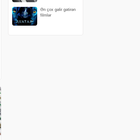
Ən çox gəlir gətirən
filmlər