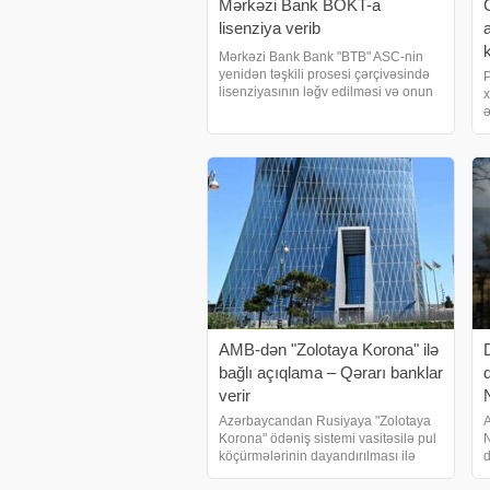
Mərkəzi Bank BOKT-a
C
lisenziya verib
k
Mərkəzi Bank Bank "BTB" ASC-nin
yenidən təşkili prosesi çərçivəsində
P
lisenziyasının ləğv edilməsi və onun
x
hüquqi varisi olan "T-Kredit" Bank
ə
Olmayan Kredit Təşkilatı" MMC-yə
m
lisenziya verilməsi il
m
i
W
AMB-dən "Zolotaya Korona" ilə
bağlı açıqlama – Qərarı banklar
verir
Azərbaycandan Rusiyaya "Zolotaya
A
Korona" ödəniş sistemi vasitəsilə pul
N
köçürmələrinin dayandırılması ilə
d
bağlı qərarlar banklar və ödəniş
x