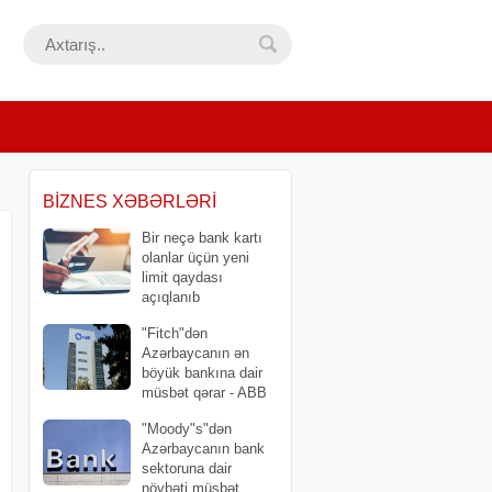
BIZNES XƏBƏRLƏRI
Bir neçə bank kartı
olanlar üçün yeni
limit qaydası
açıqlanıb
"Fitch"dən
Azərbaycanın ən
böyük bankına dair
müsbət qərar - ABB
bir pillə də irəlilədi
"Moody"s"dən
Azərbaycanın bank
sektoruna dair
növbəti müsbət