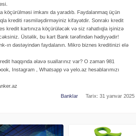
esi.
rta köçürülməsi imkanı da yaradıb. Faydalanmaq üçün
qla krediti rəsmiləşdirməyiniz kifayətdir. Sonrakı kredit
nes kredit kartınıza köçürüləcək və siz rahatlıqla işinizə
əksiniz. Üstəlik, bu kart Bank tərəfindən hədiyyədir!
nk-ın dəstəyindən faydalanın. Mikro biznes kreditinizi elə
kredit haqqında əlavə suallarınız var? O zaman 981
ook, Instagram , Whatsapp və yelo.az hesablarımızı
anker.az
Banklar
Tarix: 31 yanvar 2025