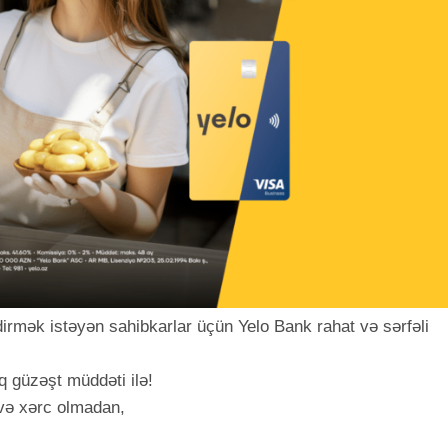
irmək istəyən sahibkarlar üçün Yelo Bank rahat və sərfəli
q güzəşt müddəti ilə!
avə xərc olmadan,