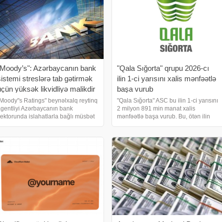
"Moody’s": Azərbaycanın bank
"Qala Sığorta" qrupu 2026-cı
sistemi streslərə tab gətirmək
ilin 1-ci yarısını xalis mənfəətlə
üçün yüksək likvidliyə malikdir
başa vurub
Moody"s Ratings" beynəlxalq reytinq
"Qala Sığorta" ASC bu ilin 1-ci yarısını
gentliyi Azərbaycanın bank
2 milyon 891 min manat xalis
ektorunda islahatlarla bağlı müsbət
mənfəətlə başa vurub. Bu, ötən ilin
inamikanın sistem risklərinin
eyni dövrü ilə müqayisədə 47,65 %
zalmasına, aktivlərin keyfiyyətinin
azdır. VTB-də minimal faiz dərəcəsi
axşılaşmasına və bankların mümkün
ilə nağd kredit 9.9%-dən. Yanvar-iyu
ərərlər