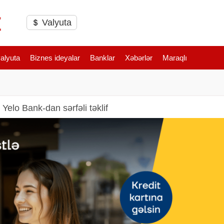
Valyuta
valyuta
Biznes ideyalar
Banklar
Xəbərlər
Maraqlı
Yelo Bank-dan sərfəli təklif