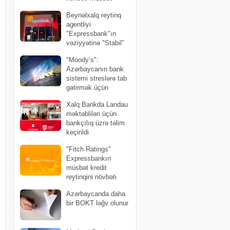
qiymətləndirmə
Beynəlxalq reytinq
agentliyi
"Expressbank"ın
vəziyyətinə "Stabil"
qiymətini verdi
"Moody’s":
Azərbaycanın bank
sistemi streslərə tab
gətirmək üçün
yüksək likvidliyə malikdir
Xalq Bankda Landau
məktəbliləri üçün
bankçılıq üzrə təlim
keçirildi
"Fitch Ratings"
Expressbankın
müsbət kredit
reytinqini növbəti
dəfə təsdiqləyib
Azərbaycanda daha
bir BOKT ləğv olunur