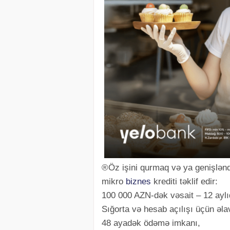
®Öz işini qurmaq və ya genişlənd
mikro
biznes
krediti təklif edir:
100 000 AZN-dək vəsait – 12 aylı
Sığorta və hesab açılışı üçün əl
48 ayadək ödəmə imkanı,