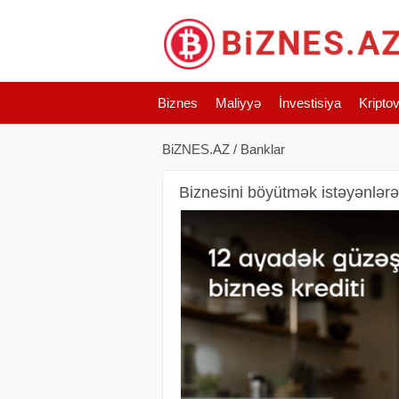
Biznes
Maliyyə
İnvestisiya
Kripto
BiZNES.AZ
/
Banklar
Biznesini böyütmək istəyənlərə 