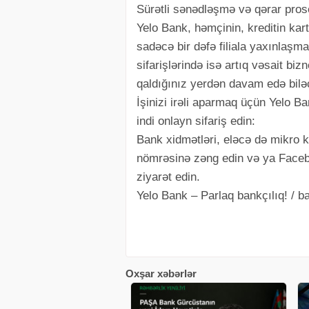
Sürətli sənədləşmə və qərar pros
Yelo Bank, həmçinin, kreditin ka
sadəcə bir dəfə filiala yaxınlaşma
sifarişlərində isə artıq vəsait biz
qaldığınız yerdən davam edə biləc
İşinizi irəli aparmaq üçün Yelo Ba
indi onlayn sifariş edin:
Bank xidmətləri, eləcə də mikro 
nömrəsinə zəng edin və ya Faceb
ziyarət edin.
Yelo Bank – Parlaq bankçılıq! / b
Oxşar xəbərlər