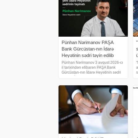
Pünhan Nərimanov PAŞA
Bank Gürcüstan-nın İdarə
Heyətinin sədri təyin edilib
Pünhan Nərimanov 3 avqust 2026-cı
"
il tarixindən etibarən PAŞA Bank
a
Gürcüstan-nın İdarə Heyətinin sədri
s
və Baş İcraçı direktor vəzifəsinə təyin
d
olunub. Bu təyinat bankda
a
əvvəlcədən planlaşdırılmış rəhbərlik
y
dəyişikliyi prosesini
z