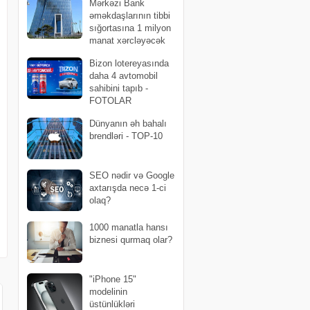
Mərkəzi Bank
əməkdaşlarının tibbi
sığortasına 1 milyon
manat xərcləyəcək
Bizon lotereyasında
daha 4 avtomobil
sahibini tapıb -
FOTOLAR
Dünyanın əh bahalı
brendləri - TOP-10
SEO nədir və Google
axtarışda necə 1-ci
olaq?
1000 manatla hansı
biznesi qurmaq olar?
"iPhone 15"
modelinin
üstünlükləri