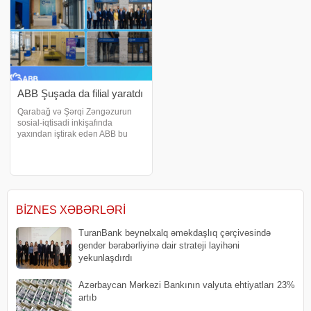
ABB Şuşada da filial yaratdı
Qarabağ və Şərqi Zəngəzurun
sosial-iqtisadi inkişafında
yaxından iştirak edən ABB bu
istiqamətdə daha bir addım atıb.
Bank tarixi zəfərimizin rəmzi olan
Şuşa şəhərində də yeni filialını
istifadəyə verib. ABB-nin Şuşa
filial
BIZNES XƏBƏRLƏRI
TuranBank beynəlxalq əməkdaşlıq çərçivəsində
gender bərabərliyinə dair strateji layihəni
yekunlaşdırdı
Azərbaycan Mərkəzi Bankının valyuta ehtiyatları 23%
artıb