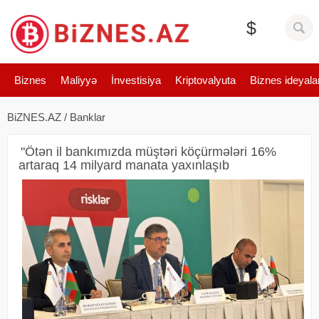
$
Biznes
Maliyyə
İnvestisiya
Kriptovalyuta
Biznes ideyala
BiZNES.AZ
/
Banklar
"Ötən il bankımızda müştəri köçürmələri 16%
artaraq 14 milyard manata yaxınlaşıb