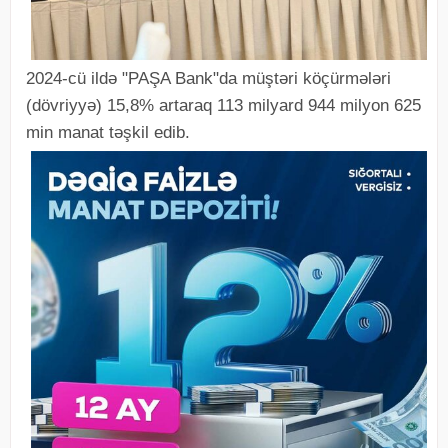
2024-cü ildə "PAŞA Bank"da müştəri köçürmələri
(dövriyyə) 15,8% artaraq 113 milyard 944 milyon 625
min manat təşkil edib.