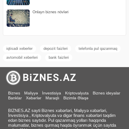
Onlayn biznes növləri
iqtisadi xeberler
depozit faizleri
telefonla pul qazanmaq
avtomobil xeberleri
bank faizleri
Biznes
Maliyyə
İnvestisiya
Kriptovalyuta
Biznes ideyalar
Banklar
Xəbərlər
Maraqlı
Bizimlə Əlaqə
BIZNES.AZ sayti Biznes xəbərləri, Maliyyə xəbərləri,
İnvestisiya , Kriptovalyuta və digər finans xəbərləri təqdim
edən biznes saytıdır. Pul qazanmaq yolları haqqında
məlumatlar, biznes qurmaq haqda öyrənmək üçün saytda