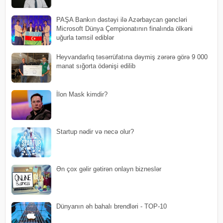
PAŞA Bankın dəstəyi ilə Azərbaycan gəncləri
Microsoft Dünya Çempionatının finalında ölkəni
uğurla təmsil ediblər
Heyvandarlıq təsərrüfatına dəymiş zərərə görə 9 000
manat sığorta ödənişi edilib
İlon Mask kimdir?
Startup nədir və necə olur?
Ən çox gəlir gətirən onlayn bizneslər
Dünyanın əh bahalı brendləri - TOP-10