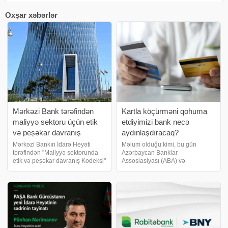
Oxşar xəbərlər
Mərkəzi Bank tərəfindən
Kartla köçürməni qohuma
maliyyə sektoru üçün etik
etdiyimizi bank necə
və peşəkar davranış
aydınlaşdıracaq?
kodeksi təsdiqlənib
Mərkəzi Bankın İdarə Heyəti
Məlum olduğu kimi, bu gün
tərəfindən "Maliyyə sektorunda
Azərbaycan Banklar
etik və peşəkar davranış Kodeksi"
Assosiasiyası (ABA) və
qəbul edilib. -ın məlumatına görə,
Azərbaycan Fintex Assosiasiyası
kodeks maliyyə sektoru üzrə
avqustun 1-dən etibarən ölkədə
çalışan bütün peşəkarlar üçün
bank kartları ilə kartdan-karta
vahid davranış çərçivəs
əməliyyatlara limit tətbiq
edilməsi ilə məsələyə aydınlı