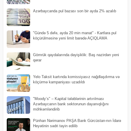
​Azərbaycanda pul bazası son bir ayda 2% azalıb
"Gündə 5 dəfə, ayda 20 min manat" - Kartlara pul
köçürülməsinə yeni limit barədə AÇIQLAMA
Gömrük qaydalarında dəyişiklik: Baş nazirdən yeni
qərar
Yelo Taksit kartında komissiyasız nağdlaşdırma və
köçürmə kampaniyası uzadıldı
"Moody’s" – Kapital tələblərinin artırılması
Azərbaycanın bank sektorunun dayanıqlığını
möhkəmləndirib
Pünhan Nərimanov PAŞA Bank Gürcüstan-nın İdarə
Heyətinin sədri təyin edilib