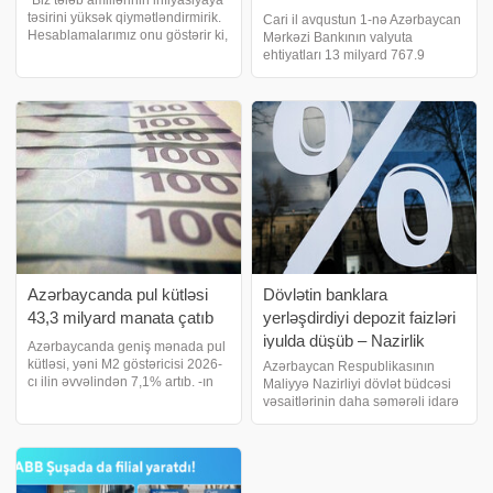
"Biz tələb amillərinin inflyasiyaya
təsirini yüksək qiymətləndirmirik.
Cari il avqustun 1-nə Azərbaycan
Hesablamalarımız onu göstərir ki,
Mərkəzi Bankının valyuta
büdcə xərclərinin, cari xərclərin
ehtiyatları 13 milyard 767.9
10% artımı və kredit portfelinin,
milyon ABŞ dolları təşkil edib. bu
bank sektoru vasitəsilə kredit
barədə Azərbaycan Mərkəzi
portfelini
Bankına istinadən xəbər verir. Bu,
iyulun 1-i ilə müqayisədə 4.6%,
ötən ili
Azərbaycanda pul kütləsi
Dövlətin banklara
43,3 milyard manata çatıb
yerləşdirdiyi depozit faizləri
iyulda düşüb – Nazirlik
Azərbaycanda geniş mənada pul
kütləsi, yəni M2 göstəricisi 2026-
Azərbaycan Respublikasının
cı ilin əvvəlindən 7,1% artıb. -ın
Maliyyə Nazirliyi dövlət büdcəsi
iyun 2026-cı il üzrə statistikaya
vəsaitlərinin daha səmərəli idarə
istinadən verdiyi məlumata görə,
olunması və xəzinə hesabının
M2 pul aqreqatının həcmi 43
qalığından əlavə gəlir əldə
milyard 254,2 milyon mana
edilməsi məqsədilə 2026-cı ilin
iyul ayı ərzində 4 depozit hərracı
keçirib