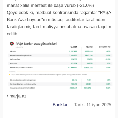
manat xalis mənfəət ilə başa vurub (-21.0%)
Qeyd edək ki, mətbuat konfransında rəqəmlər "PAŞA
Bank Azərbaycan"ın müstəqil auditorlar tərəfindən
təsdiqlənmiş fərdi maliyyə hesabatına əsasən təqdim
edilib.
/ marja.az
Banklar
Tarix: 11 iyun 2025