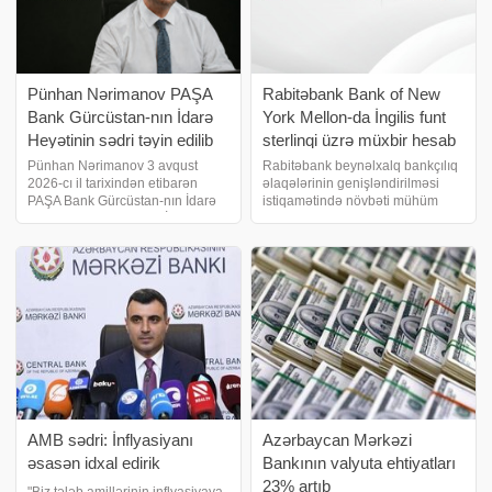
Pünhan Nərimanov PAŞA
Rabitəbank Bank of New
Bank Gürcüstan-nın İdarə
York Mellon-da İngilis funt
Heyətinin sədri təyin edilib
sterlinqi üzrə müxbir hesab
açıb
Pünhan Nərimanov 3 avqust
Rabitəbank beynəlxalq bankçılıq
2026-cı il tarixindən etibarən
əlaqələrinin genişləndirilməsi
PAŞA Bank Gürcüstan-nın İdarə
istiqamətində növbəti mühüm
Heyətinin sədri və Baş İcraçı
addım ataraq dünyanın aparıcı
direktor vəzifəsinə təyin olunub.
maliyyə institutlarından biri olan
Bu təyinat bankda əvvəlcədən
Bank of New York Mellon (BNY)
planlaşdırılmış rəhbərlik
ilə əməkdaşlığını daha da inkişaf
dəyişikliyi prosesini
etdirib
AMB sədri: İnflyasiyanı
Azərbaycan Mərkəzi
əsasən idxal edirik
Bankının valyuta ehtiyatları
23% artıb