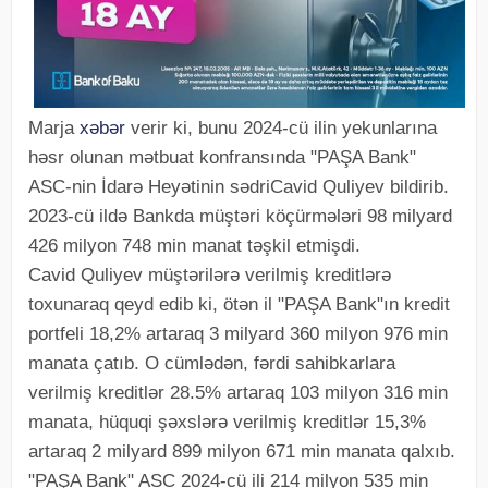
Marja
xəbər
verir ki, bunu 2024-cü ilin yekunlarına
həsr olunan mətbuat konfransında "PAŞA Bank"
ASC-nin İdarə Heyətinin sədriCavid Quliyev bildirib.
2023-cü ildə Bankda müştəri köçürmələri 98 milyard
426 milyon 748 min manat təşkil etmişdi.
Cavid Quliyev müştərilərə verilmiş kreditlərə
toxunaraq qeyd edib ki, ötən il "PAŞA Bank"ın kredit
portfeli 18,2% artaraq 3 milyard 360 milyon 976 min
manata çatıb. O cümlədən, fərdi sahibkarlara
verilmiş kreditlər 28.5% artaraq 103 milyon 316 min
manata, hüquqi şəxslərə verilmiş kreditlər 15,3%
artaraq 2 milyard 899 milyon 671 min manata qalxıb.
"PAŞA Bank" ASC 2024-cü ili 214 milyon 535 min