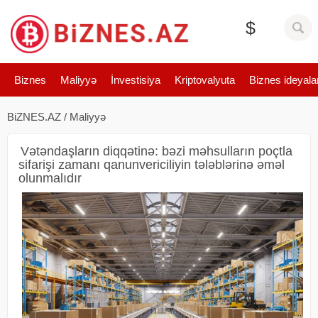
$
Biznes
Maliyyə
İnvestisiya
Kriptovalyuta
Biznes ideyala
BiZNES.AZ
/
Maliyyə
Vətəndaşların diqqətinə: bəzi məhsulların poçtla
sifarişi zamanı qanunvericiliyin tələblərinə əməl
olunmalıdır