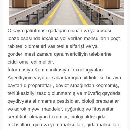
Ölkəyə gətirilməsi qadağan olunan və ya xüsusi
icazə əsasında idxalına yol verilən məhsulların poçt
rabitəsi xidmətləri vasitəsilə sifarişi və ya
göndərilməsi zamanı qanunvericiliyin tələblərinə
ciddi əməl edilməlidir.
İnformasiya Kommunikasiya Texnologiyaları
Agentliyinin yaydığı xəbərdarlıqda bildirilir ki, buraya
baytarlıq preparatları, dövlət sınağından keçməmiş,
təhlükəsizliyi təsdiq olunmamış və müvafiq qaydada
qeydiyyata alınmamış pestisidlər, bioloji preparatlar
və aqrokimyəvi maddələr, uyğunluq və fitosanitar
sertifikatı olmayan toxumlar, bioloji aktiv qida
məhsulları, qida və yem məhsulları, qida məhsulları