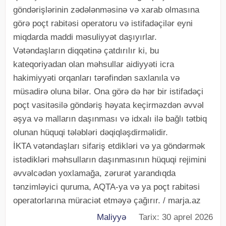
göndərişlərinin zədələnməsinə və xarab olmasına
görə poçt rabitəsi operatoru və istifadəçilər eyni
miqdarda maddi məsuliyyət daşıyırlar.
Vətəndaşların diqqətinə çatdırılır ki, bu
kateqoriyadan olan məhsullar aidiyyəti icra
hakimiyyəti orqanları tərəfindən saxlanıla və
müsadirə oluna bilər. Ona görə də hər bir istifadəçi
poçt vasitəsilə göndəriş həyata keçirməzdən əvvəl
əşya və malların daşınması və idxalı ilə bağlı tətbiq
olunan hüquqi tələbləri dəqiqləşdirməlidir.
İKTA vətəndaşları sifariş etdikləri və ya göndərmək
istədikləri məhsulların daşınmasının hüquqi rejimini
əvvəlcədən yoxlamağa, zərurət yarandıqda
tənzimləyici quruma, AQTA-ya və ya poçt rabitəsi
operatorlarına müraciət etməyə çağırır. / marja.az
Maliyyə
Tarix: 30 aprel 2026