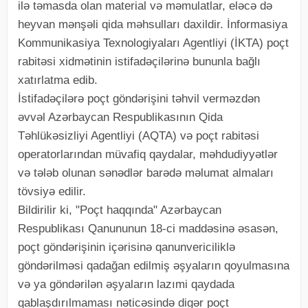
ilə təmasda olan material və məmulatlar, eləcə də
heyvan mənşəli qida məhsulları daxildir. İnformasiya
Kommunikasiya Texnologiyaları Agentliyi (İKTA) poçt
rabitəsi xidmətinin istifadəçilərinə bununla bağlı
xatırlatma edib.
İstifadəçilərə poçt göndərişini təhvil verməzdən
əvvəl Azərbaycan Respublikasının Qida
Təhlükəsizliyi Agentliyi (AQTA) və poçt rabitəsi
operatorlarından müvafiq qaydalar, məhdudiyyətlər
və tələb olunan sənədlər barədə məlumat almaları
tövsiyə edilir.
Bildirilir ki, "Poçt haqqında" Azərbaycan
Respublikası Qanununun 18-ci maddəsinə əsasən,
poçt göndərişinin içərisinə qanunvericiliklə
göndərilməsi qadağan edilmiş əşyaların qoyulmasına
və ya göndərilən əşyaların lazımi qaydada
qablaşdırılmaması nəticəsində digər poçt