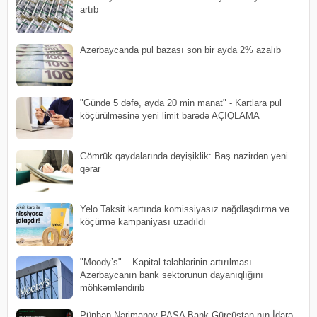
artıb
​Azərbaycanda pul bazası son bir ayda 2% azalıb
"Gündə 5 dəfə, ayda 20 min manat" - Kartlara pul
köçürülməsinə yeni limit barədə AÇIQLAMA
Gömrük qaydalarında dəyişiklik: Baş nazirdən yeni
qərar
Yelo Taksit kartında komissiyasız nağdlaşdırma və
köçürmə kampaniyası uzadıldı
"Moody’s" – Kapital tələblərinin artırılması
Azərbaycanın bank sektorunun dayanıqlığını
möhkəmləndirib
Pünhan Nərimanov PAŞA Bank Gürcüstan-nın İdarə