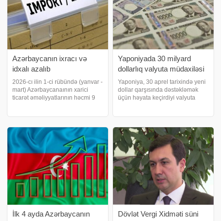
Azərbaycanın ixracı və
Yaponiyada 30 milyard
idxalı azalıb
dollarlıq valyuta müdaxiləsi
2026-cı ilin 1-ci rübündə (yanvar -
Yaponiya, 30 aprel tarixində yeni
mart) Azərbaycanaının xarici
dollar qarşısında dəstəkləmək
ticarət əməliyyatlarının həcmi 9
üçün həyata keçirdiyi valyuta
milyard 406 milyon 862 min ABŞ
müdaxiləsi zamanı təxminən 4,68
dolları, o cümlədən ixrac 5
trilyon yen (cari məxənnə ilə
milyard 402 milyon 211 min ABŞ
təxminən 30 milyard dollar)
dolları, idxal 4 milyard 4 milyo
xərcləyib. Başqa sözlə, bazara
girişi
İlk 4 ayda Azərbaycanın
Dövlət Vergi Xidməti süni