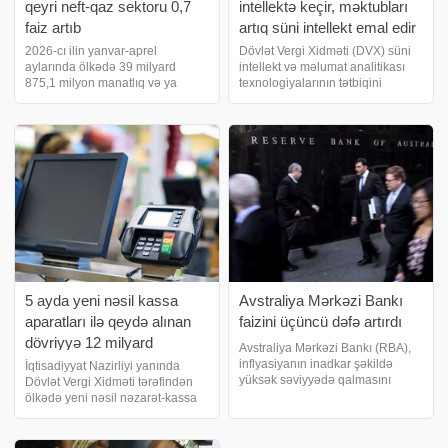
qeyri neft-qaz sektoru 0,7
intellektə keçir, məktubları
faiz artıb
artıq süni intellekt emal edir
2026-cı ilin yanvar-aprel
Dövlət Vergi Xidməti (DVX) süni
aylarında ölkədə 39 milyard
intellekt və məlumat analitikası
875,1 milyon manatlıq və ya
texnologiyalarının tətbiqini
əvvəlki ilin eyni dövrü ilə
genişləndirir. Hazırda qurumda
müqayisədə 0,2 faiz çox ümumi
sənəd dövriyyəsi, proqram
daxili məhsul (ÜDM) istehsal
təminatının test edilməsi, ƏDV
olunmuşdur. Dövlət Statistika
geri al sisteminin emalı və digər
Komitəsinin yaydığı məlumat
istiqamətlərd
5 ayda yeni nəsil kassa
Avstraliya Mərkəzi Bankı
aparatları ilə qeydə alınan
faizini üçüncü dəfə artırdı
dövriyyə 12 milyard
Avstraliya Mərkəzi Bankı (RBA),
manatdan çox olub
inflyasiyanın inadkar şəkildə
İqtisadiyyat Nazirliyi yanında
yüksək səviyyədə qalmasını
Dövlət Vergi Xidməti tərəfindən
nəzarət altına almaq məqsədilə
ölkədə yeni nəsil nəzarət-kassa
pul siyasəti faizini ardıcıl üçüncü
aparatlarının (NKA) tətbiqi
iclasda artıraraq 4,1%-dən
istiqamətində işlər davam etdirilir.
4,35%-ə yüksəltdib. Marja xəbər
Xidmətə istinadən xəbər verir ki,