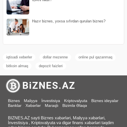
Hazır biznes, yoxsa sıfırdan qurulan biznes?
iqtisadi xeberler
dollar mezenne
online pul qazanmaq
bitkoin almaq
depozit faizleri
Biznes
Maliyyə
İnvestisiya
Kriptovalyuta
Biznes ideyalar
Banklar
Xəbərlər
Maraqlı
Bizimlə Əlaqə
BIZNES.AZ sayti Biznes xəbərləri, Maliyyə xəbərləri,
İnvestisiya , Kriptovalyuta və digər finans xəbərləri təqdim