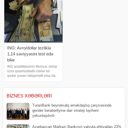
veri
indiyədək ölkə ərazisində 11
ING: Avro/dollar tezliklə
1,14 səviyyəsini test edə
bilər
ING analitiklərinin fikrincə, dollar
üzrə qısamüddətli risklər bir
qədər yuxarı istiqamətli olsa da,
dollar indeksinin (DXY) 2025-ci
ilin may ayında gördüyü yüksək
səviyyəyə yenidən çatması çətin
görünür. Analitiklər avro/dolla
BIZNES XƏBƏRLƏRI
TuranBank beynəlxalq əməkdaşlıq çərçivəsində
gender bərabərliyinə dair strateji layihəni
yekunlaşdırdı
Azərbaycan Mərkəzi Bankının valyuta ehtiyatları 23%