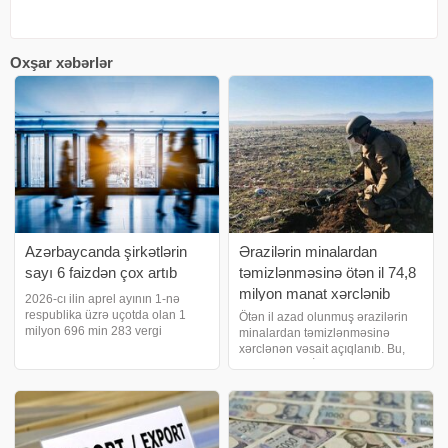
Oxşar xəbərlər
Azərbaycanda şirkətlərin
Ərazilərin minalardan
sayı 6 faizdən çox artıb
təmizlənməsinə ötən il 74,8
milyon manat xərclənib
2026-cı ilin aprel ayının 1-nə
respublika üzrə uçotda olan 1
Ötən il azad olunmuş ərazilərin
milyon 696 min 283 vergi
minalardan təmizlənməsinə
ödəyicisinin 86,8 faizi fiziki
xərclənən vəsait açıqlanıb. Bu,
şəxslər, 13,2 faizi hüquqi şəxslər
Milli Məclisin İqtisadi siyasət,
və digər təşkilatlar olub. Ötən ilin
sənaye və sahibkarlıq
müvafiq dövrü ilə müqayisədə
komitəsinin bu gün keçirilən
verg
iclasında müzakirəyə çıxarılan
"Azərbayca