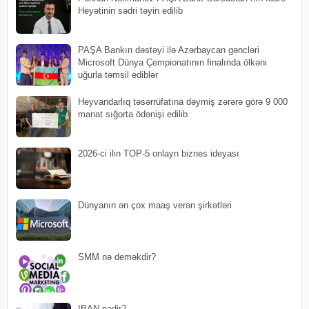
Heyətinin sədri təyin edilib
PAŞA Bankın dəstəyi ilə Azərbaycan gəncləri
Microsoft Dünya Çempionatının finalında ölkəni
uğurla təmsil ediblər
Heyvandarlıq təsərrüfatına dəymiş zərərə görə 9 000
manat sığorta ödənişi edilib
2026-ci ilin TOP-5 onlayn biznes ideyası
Dünyanın ən çox maaş verən şirkətləri
SMM nə deməkdir?
IBAN nədir?