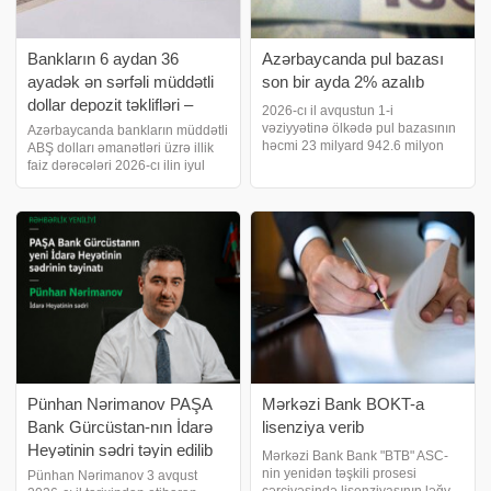
Bankların 6 aydan 36
​Azərbaycanda pul bazası
ayadək ən sərfəli müddətli
son bir ayda 2% azalıb
dollar depozit təklifləri –
2026-cı il avqustun 1-i
SİYAHI (avqust)
vəziyyətinə ölkədə pul bazasının
Azərbaycanda bankların müddətli
həcmi 23 milyard 942.6 milyon
ABŞ dolları əmanətləri üzrə illik
manat təşkil edib. bu barədə
faiz dərəcələri 2026-cı ilin iyul
Azərbaycan Mərkəzi Bankına
ayına görə 0.1%-5% arasında
istinadən xəbər verir. Cari ilin iyul
dəyişir. -ın müqayisəsinə əsasən,
ayı ilə müqayisədə pul bazasında
ən yüksək gəlirlilik AFB Bank
1.8%-li
tərəfindən təklif olunur. Ban
Pünhan Nərimanov PAŞA
Mərkəzi Bank BOKT-a
Bank Gürcüstan-nın İdarə
lisenziya verib
Heyətinin sədri təyin edilib
Mərkəzi Bank Bank "BTB" ASC-
nin yenidən təşkili prosesi
Pünhan Nərimanov 3 avqust
çərçivəsində lisenziyasının ləğv