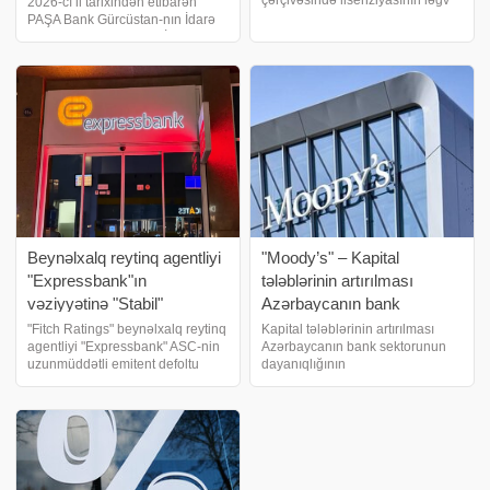
2026-cı il tarixindən etibarən
edilməsi və onun hüquqi varisi
PAŞA Bank Gürcüstan-nın İdarə
olan "T-Kredit" Bank Olmayan
Heyətinin sədri və Baş İcraçı
Kredit Təşkilatı" MMC-yə
direktor vəzifəsinə təyin olunub.
lisenziya verilməsi il
Bu təyinat bankda əvvəlcədən
planlaşdırılmış rəhbərlik
dəyişikliyi prosesini
Beynəlxalq reytinq agentliyi
"Moody’s" – Kapital
"Expressbank"ın
tələblərinin artırılması
vəziyyətinə "Stabil"
Azərbaycanın bank
qiymətini verdi
sektorunun dayanıqlığını
"Fitch Ratings" beynəlxalq reytinq
Kapital tələblərinin artırılması
agentliyi "Expressbank" ASC-nin
Azərbaycanın bank sektorunun
möhkəmləndirib
uzunmüddətli emitent defoltu
dayanıqlığının
reytinqini (IDR) "B+" səviyyəsində
möhkəmlənməsinə töhfə verib.
təsdiqləyib. Reytinq üzrə proqnoz
Bu barədə "Moody"s" agentliyinin
"Stabil" saxlanılıb
yeni hesabatında deyilir.
Agentliyin məlumatına görə,
Azərbaycand