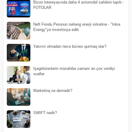
Bizon lotereyasında daha 4 avtomobil sahibini tapıb -
FOTOLAR
Neft Fondu Perunun nəhəng enerji sirkətinə - "Inkia
Energy"yə investisiya edib
Yatırım olmadan necə biznes qurmaq olar?
İşəgötürənlərin müsahibə zamanı ən çox verdiyi
suallar
Marketinq nə demədir?
SWIFT nədir?