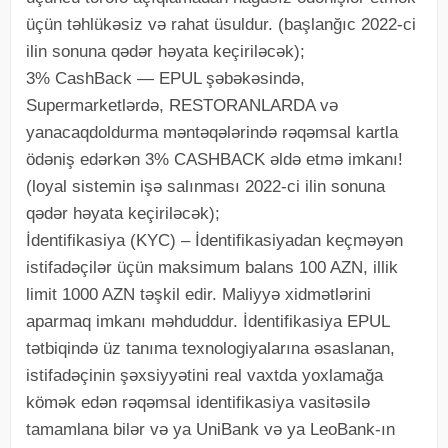
üçün təhlükəsiz və rahat üsuldur. (başlanğıc 2022-ci
ilin sonuna qədər həyata keçiriləcək);
3% CashBack — EPUL şəbəkəsində,
Supermarketlərdə, RESTORANLARDA və
yanacaqdoldurma məntəqələrində rəqəmsal kartla
ödəniş edərkən 3% CASHBACK əldə etmə imkanı!
(loyal sistemin işə salınması 2022-ci ilin sonuna
qədər həyata keçiriləcək);
İdentifikasiya (KYC) – İdentifikasiyadan keçməyən
istifadəçilər üçün maksimum balans 100 AZN, illik
limit 1000 AZN təşkil edir. Maliyyə xidmətlərini
aparmaq imkanı məhduddur. İdentifikasiya EPUL
tətbiqində üz tanıma texnologiyalarına əsaslanan,
istifadəçinin şəxsiyyətini real vaxtda yoxlamağa
kömək edən rəqəmsal identifikasiya vasitəsilə
tamamlana bilər və ya UniBank və ya LeoBank-ın