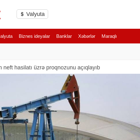
Valyuta
valyuta
Biznes ideyalar
Banklar
Xəbərlər
Maraqlı
 neft hasilatı üzrə proqnozunu açıqlayıb