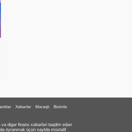
anklar
Xəbərlər
Maraqlı
Bizimlə
 və digər finans xəbərləri təqdim edən
qda öyrənmək üçün saytda müxtəlif