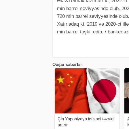
Əlavə etmək lazımdır ki, 2022-ci 
min barrel səviyyəsində olub. 202
720 min barrel səviyyəsində olub
Xatırladaq ki, 2019 və 2020-ci il
min barrel təşkil edib. / banker.az
Oxşar xəbərlər
Çin Yaponiyaya iqtisadi təzyiqi
artırır