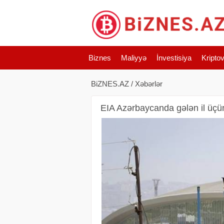
Biznes
Maliyyə
İnvestisiya
Kripto
BiZNES.AZ
/
Xəbərlər
EIA Azərbaycanda gələn il üçün