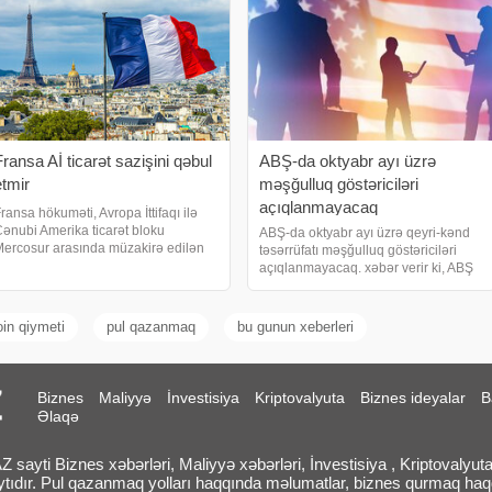
Fransa Aİ ticarət sazişini qəbul
ABŞ-da oktyabr ayı üzrə
etmir
məşğulluq göstəriciləri
açıqlanmayacaq
ransa hökuməti, Avropa İttifaqı ilə
ənubi Amerika ticarət bloku
ABŞ-da oktyabr ayı üzrə qeyri-kənd
ercosur arasında müzakirə edilən
təsərrüfatı məşğulluq göstəriciləri
icarət sazişinin hazırkı forması ilə
açıqlanmayacaq. xəbər verir ki, ABŞ
əbuledilməz olduğunu açıqlayıb.
Əmək Nazirliyi gözlənilən oktyabr ayı
əbər verir ki, hökumət sözçüsü Maud
üzrə qeyri-kənd təsərrüfatı məşğulluq
rejon çərşənb
məlumatlarının yayımlanmayacağını
oin qiymeti
pul qazanmaq
bu gunun xeberleri
bildirib
Biznes
Maliyyə
İnvestisiya
Kriptovalyuta
Biznes ideyalar
B
Əlaqə
sayti Biznes xəbərləri, Maliyyə xəbərləri, İnvestisiya , Kriptovalyuta
ytıdır. Pul qazanmaq yolları haqqında məlumatlar, biznes qurmaq ha