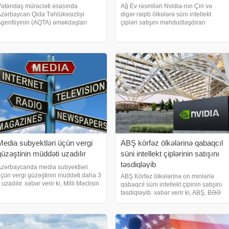
ətəndaş müraciəti əsasında
Ağ Ev rəsmiləri Nvidia-nın Çin və
zərbaycan Qida Təhlükəsizliyi
digər rəqib ölkələrə süni intellekt
gentliyinin (AQTA) əməkdaşları
çipləri satışını məhdudlaşdıran
ərəfindən Bakı şəhəri, Xəzər rayonu,
qanuna qarşı çıxır. xəbər verir ki, Ağ
öl Şüvəlan qəsəbəsi, Minutka
Ev rəsmiləri Nvidia Corp.-un Çin və
üçəsi ünvanında yerləşən "Best for
digər rəqib ölkələrə süni intellekt
Bar" MMC-yə məxsu
çiplərini
Media subyektləri üçün vergi
ABŞ körfəz ölkələrinə qabaqcıl
güzəştinin müddəti uzadılır
süni intellekt çiplərinin satışını
təsdiqləyib
zərbaycanda media subyektləri
çün vergi güzəştinin müddəti daha 3
ABŞ Körfəz ölkələrinə on minlərlə
l uzadılır. xəbər verir ki, Milli Məclisin
qabaqcıl süni intellekt çipinin satışını
u gün keçirilən iclasında müzakirəyə
təsdiqləyib. xəbər verir ki, ABŞ, BƏƏ
ıxarılıb. Vergi Məcəlləsinə təklif
mərkəzli süni intellekt şirkəti G42 və
dilən dəyişiklik zamanı əksini tapıb
Səudiyyə Ərəbistanında yerləşən
rəqibi Humain-ə on minlərlə inkişaf
etmi