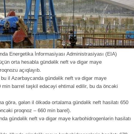
ında Energetika İnformasiyası Administrasiyası (EIA)
üçün orta hesabla gündəlik neft və digər maye
proqnozu açıqlayıb.
 bu il Azərbaycanda gündəlik neft və digər maye
 min barrel təşkil edəcəyi ehtimal edilir, bu da öncəki
a görə, gələn il ölkədə ortalama gündəlik neft hasilatı 650
öncəki proqnoz – 660 min barel).
nda gündəlik neft və digər maye karbohidrogenlərin hasilatı