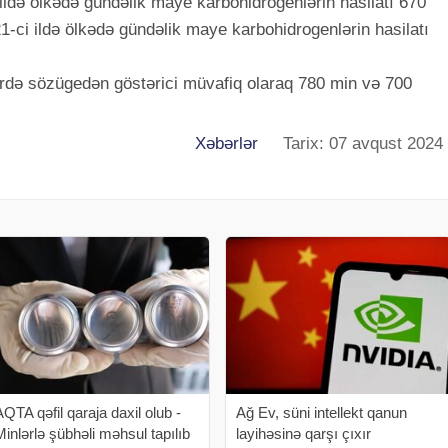
ildə ölkədə gündəlik maye karbohidrogenlərin hasilatı 670
1-ci ildə ölkədə gündəlik maye karbohidrogenlərin hasilatı
.
lərdə sözügedən göstərici müvafiq olaraq 780 min və 700
Xəbərlər
Tarix: 07 avqust 2024
AQTA qəfil qaraja daxil olub -
Ağ Ev, süni intellekt qanun
Minlərlə şübhəli məhsul tapılıb
layihəsinə qarşı çıxır