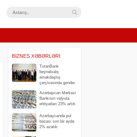
BIZNES XƏBƏRLƏRI
TuranBank
beynəlxalq
əməkdaşlıq
çərçivəsində gender
bərabərliyinə dair strateji layihəni
Azərbaycan Mərkəzi
yekunlaşdırdı
Bankının valyuta
ehtiyatları 23% artıb
​Azərbaycanda pul
bazası son bir ayda
2% azalıb