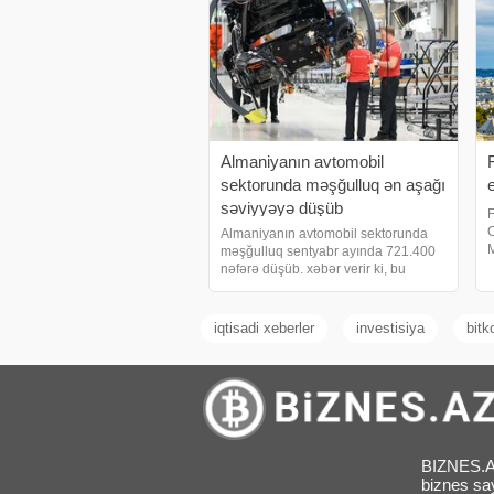
Almaniyanın avtomobil
sektorunda məşğulluq ən aşağı
səviyyəyə düşüb
F
C
Almaniyanın avtomobil sektorunda
M
məşğulluq sentyabr ayında 721.400
t
nəfərə düşüb. xəbər verir ki, bu
q
barədə Almaniya Federal Statistika
x
İdarəsi bildirib. Bu 2011-ci ilin
B
ortalarından bəri ən aşağı səviyyədir.
iqtisadi xeberler
investisiya
bitk
Hissə istehsalçıların
BIZNES.AZ 
biznes sa