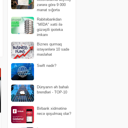
zərərə görə 9 000
manat sığorta
ödənişi edilib
Rabitəbankdan
"MİDA" xətti ilə
güzəştli ipoteka
imkanı
Biznes qurmaq
istəyənlərə 10 sadə
məsləhət
Swift nədir?
Dünyanın əh bahalı
brendləri - TOP-10
Birbank xidmətinə
necə qoşulmaq olar?