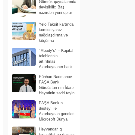
Gömrük qaydalarında
dəyişiklik: Baş
nazirdən yeni qərar
Yelo Taksit kartında
komissiyasız
nağdlaşdırma və
köçürmə
kampaniyası uzadıldı
"Moody’s" – Kapital
tələblərinin
artırılması
Azərbaycanın bank
sektorunun dayanıqlığını
Pünhan Nərimanov
möhkəmləndirib
PAŞA Bank
Gürcüstan-nın İdarə
Heyətinin sədri təyin
edilib
PAŞA Bankın
dəstəyi ilə
Azərbaycan gəncləri
Microsoft Dünya
Çempionatının finalında ölkəni uğurla
Heyvandarlıq
təmsil ediblər
təsərrüfatına dəymiş