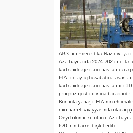
ABŞ-nin Energetika Nazirliyi yan
Azərbaycanda 2024-2025-ci illər 
karbohidrogenlərin hasilatı üzrə 
EIA-nın aylıq hesabatına əsasən,
karbohidrogenlərin hasilatının 610
proqnoz göstəricisinə bərabərdir.
Bununla yanaşı, EIA-nın ehtimalın
min barrel səviyyəsində olacaq (
Qeyd olunur ki, ötən il Azərbayca
620 min barrel təşkil edib.