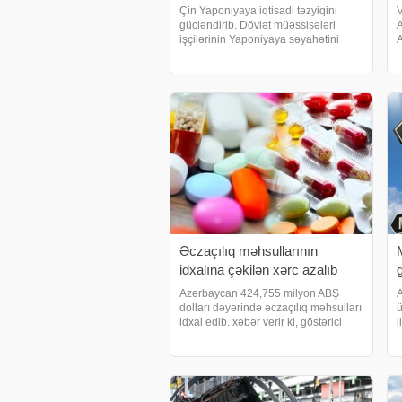
Çin Yaponiyaya iqtisadi təzyiqini
V
gücləndirib. Dövlət müəssisələri
A
işçilərinin Yaponiyaya səyahətini
A
qadağan edib, mütəşəkkil tur qrupları
t
ləğv edilib, böyük forum və yapon
Ç
filmlərinin nümayişi dayandırılıb.
k
xəbər verir ki
Əczaçılıq məhsullarının
idxalına çəkilən xərc azalıb
Azərbaycan 424,755 milyon ABŞ
A
dolları dəyərində əczaçılıq məhsulları
ü
idxal edib. xəbər verir ki, göstərici
i
2025-ci ilin yanvar-oktyabr aylarına
b
məxsusdur. Dövlət Gömrük
ç
Komitəsinə istinadən verilən xəbərə
e
görə, bu, 2024-c