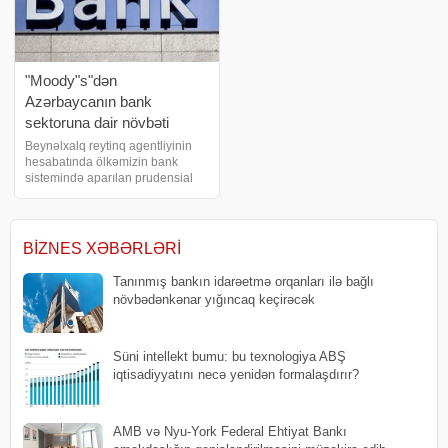
"Moody"s"dən
Azərbaycanın bank
sektoruna dair növbəti
müsbət qiymətləndirmə
Beynəlxalq reytinq agentliyinin
hesabatında ölkəmizin bank
sistemində aparılan prudensial
siyasət və tətbiq olunan
requlyativ kapital tələbləri yüksək
qiymətləndirilib. "Moodys"
beynəlxalq reytinq agentliyi
BIZNES XƏBƏRLƏRI
Azərbaycanı
Tanınmış bankın idarəetmə orqanları ilə bağlı
növbədənkənar yığıncaq keçirəcək
Süni intellekt bumu: bu texnologiya ABŞ
iqtisadiyyatını necə yenidən formalaşdırır?
AMB və Nyu-York Federal Ehtiyat Bankı