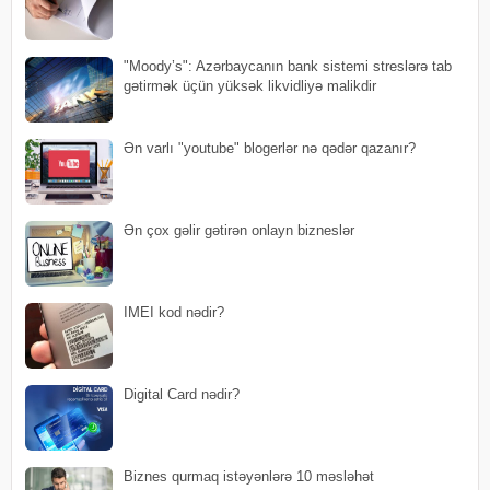
"Moody’s": Azərbaycanın bank sistemi streslərə tab
gətirmək üçün yüksək likvidliyə malikdir
Ən varlı "youtube" blogerlər nə qədər qazanır?
Ən çox gəlir gətirən onlayn bizneslər
IMEI kod nədir?
Digital Card nədir?
Biznes qurmaq istəyənlərə 10 məsləhət