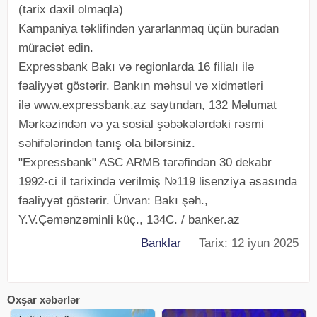
(tarix daxil olmaqla)
Kampaniya təklifindən yararlanmaq üçün buradan
müraciət edin.
Expressbank Bakı və regionlarda 16 filialı ilə
fəaliyyət göstərir. Bankın məhsul və xidmətləri
ilə www.expressbank.az saytından, 132 Məlumat
Mərkəzindən və ya sosial şəbəkələrdəki rəsmi
səhifələrindən tanış ola bilərsiniz.
"Expressbank" ASC ARMB tərəfindən 30 dekabr
1992-ci il tarixində verilmiş №119 lisenziya əsasında
fəaliyyət göstərir. Ünvan: Bakı şəh.,
Y.V.Çəmənzəminli küç., 134C. / banker.az
Banklar
Tarix: 12 iyun 2025
Oxşar xəbərlər