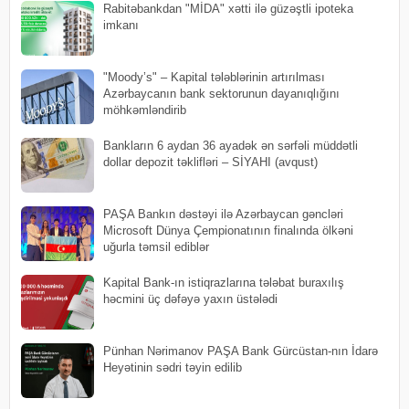
Rabitəbankdan "MİDA" xətti ilə güzəştli ipoteka
imkanı
"Moody’s" – Kapital tələblərinin artırılması
Azərbaycanın bank sektorunun dayanıqlığını
möhkəmləndirib
Bankların 6 aydan 36 ayadək ən sərfəli müddətli
dollar depozit təklifləri – SİYAHI (avqust)
PAŞA Bankın dəstəyi ilə Azərbaycan gəncləri
Microsoft Dünya Çempionatının finalında ölkəni
uğurla təmsil ediblər
Kapital Bank-ın istiqrazlarına tələbat buraxılış
həcmini üç dəfəyə yaxın üstələdi
Pünhan Nərimanov PAŞA Bank Gürcüstan-nın İdarə
Heyətinin sədri təyin edilib