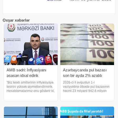
Oxşar xəbərlər
AMB sədri: İnflyasiyanı
​Azərbaycanda pul bazası
əsasən idxal edirik
son bir ayda 2% azalıb
"Biz tələb amillərinin inflyasiyaya
2026-cı il avqustun 1-i
təsirini yüksək qiymətləndirmirik.
vəziyyətinə ölkədə pul bazasının
Hesablamalarımız onu göstərir ki,
həcmi 23 milyard 942.6 milyon
büdcə xərclərinin, cari xərclərin
manat təşkil edib. bu barədə
10% artımı və kredit portfelinin,
Azərbaycan Mərkəzi Bankına
bank sektoru vasitəsilə kredit
istinadən xəbər verir. Cari ilin iyul
portfelini
ayı ilə müqayisədə pul bazasında
1.8%-li