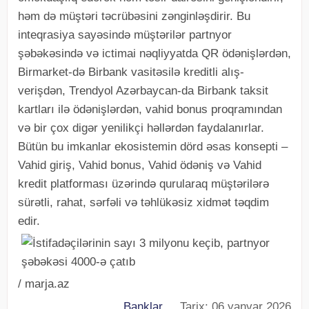
həm də müştəri təcrübəsini zənginləşdirir. Bu
inteqrasiya sayəsində müştərilər partnyor
şəbəkəsində və ictimai nəqliyyatda QR ödənişlərdən,
Birmarket-də Birbank vasitəsilə kreditli alış-
verişdən, Trendyol Azərbaycan-da Birbank taksit
kartları ilə ödənişlərdən, vahid bonus proqramından
və bir çox digər yenilikçi həllərdən faydalanırlar.
Bütün bu imkanlar ekosistemin dörd əsas konsepti –
Vahid giriş, Vahid bonus, Vahid ödəniş və Vahid
kredit platforması üzərində qurularaq müştərilərə
sürətli, rahat, sərfəli və təhlükəsiz xidmət təqdim
edir.
/ marja.az
Banklar
Tarix: 06 yanvar 2026