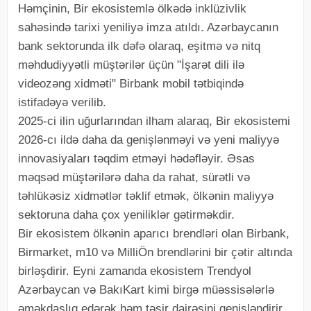
Həmçinin, Bir ekosistemlə ölkədə inklüzivlik
sahəsində tarixi yeniliyə imza atıldı. Azərbaycanın
bank sektorunda ilk dəfə olaraq, eşitmə və nitq
məhdudiyyətli müştərilər üçün "İşarət dili ilə
videozəng xidməti" Birbank mobil tətbiqində
istifadəyə verilib.
2025-ci ilin uğurlarından ilham alaraq, Bir ekosistemi
2026-cı ildə daha da genişlənməyi və yeni maliyyə
innovasiyaları təqdim etməyi hədəfləyir. Əsas
məqsəd müştərilərə daha da rahat, sürətli və
təhlükəsiz xidmətlər təklif etmək, ölkənin maliyyə
sektoruna daha çox yeniliklər gətirməkdir.
Bir ekosistem ölkənin aparıcı brendləri olan Birbank,
Birmarket, m10 və MilliÖn brendlərini bir çətir altında
birləşdirir. Eyni zamanda ekosistem Trendyol
Azərbaycan və BakıKart kimi birgə müəssisələrlə
əməkdaşlıq edərək həm təsir dairəsini genişləndirir,