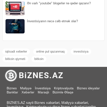
Ən varlı "youtube" blogerlər nə qədər qazanır?
İnvestisiyanın necə cəlb etmək olar?
iqtisadi xeberler
online pul qazanmaq
investisiya
bitkoin qiymeti
bitkoin
Biznes
Maliyyə
İnvestisiya
Kriptovalyuta
Biznes ideyalar
Banklar
Xəbərlər
Maraqlı
Bizimlə Əlaqə
BIZNES.AZ sayti Biznes xəbərləri, Maliyyə xəbərləri,
İnvestisiya , Kriptovalyuta və digər finans xəbərləri təqdim