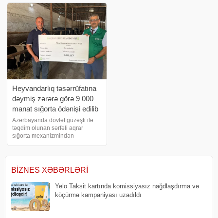
ən dəyərli kapitalı sağlamlıqdır!"
vurub. Bankın maliyyə
şüarı ilə Bank o
hesabatına görə, bu, 2025-ci ili
Heyvandarlıq təsərrüfatına
dəymiş zərərə görə 9 000
manat sığorta ödənişi edilib
Azərbayanda dövlət güzəşti ilə
təqdim olunan sərfəli aqrar
sığorta mexanizmindən
faydalanan fermerlərin sayı
artmaqdadır. Aqrar Sığorta Fondu
heyvandarlıq təsərrüfatına
inəklərin tələf olması üzrə sığorta
BIZNES XƏBƏRLƏRI
ödənişi həyata keçirib
Yelo Taksit kartında komissiyasız nağdlaşdırma və
köçürmə kampaniyası uzadıldı