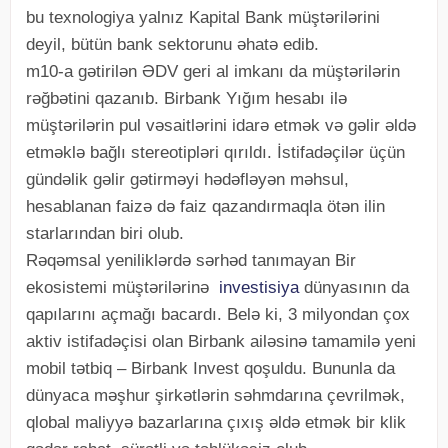
bu texnologiya yalnız Kapital Bank müştərilərini
deyil, bütün bank sektorunu əhatə edib.
m10-a gətirilən ƏDV geri al imkanı da müştərilərin
rəğbətini qazanıb. Birbank Yığım hesabı ilə
müştərilərin pul vəsaitlərini idarə etmək və gəlir əldə
etməklə bağlı stereotipləri qırıldı. İstifadəçilər üçün
gündəlik gəlir gətirməyi hədəfləyən məhsul,
hesablanan faizə də faiz qazandırmaqla ötən ilin
starlarından biri olub.
Rəqəmsal yeniliklərdə sərhəd tanımayan Bir
ekosistemi müştərilərinə
investisiya
dünyasının da
qapılarını açmağı bacardı. Belə ki, 3 milyondan çox
aktiv istifadəçisi olan Birbank ailəsinə tamamilə yeni
mobil tətbiq – Birbank Invest qoşuldu. Bununla da
dünyaca məşhur şirkətlərin səhmdarına çevrilmək,
qlobal maliyyə bazarlarına çıxış əldə etmək bir klik