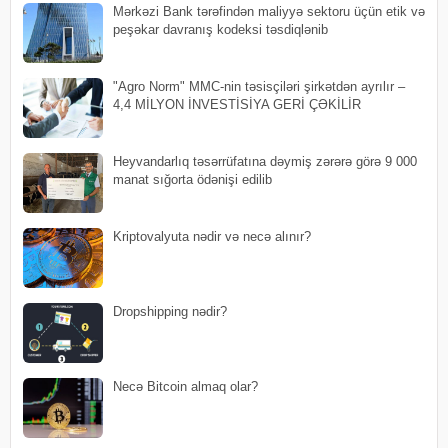
Mərkəzi Bank tərəfindən maliyyə sektoru üçün etik və
peşəkar davranış kodeksi təsdiqlənib
"Agro Norm" MMC-nin təsisçiləri şirkətdən ayrılır –
4,4 MİLYON İNVESTİSİYA GERİ ÇƏKİLİR
Heyvandarlıq təsərrüfatına dəymiş zərərə görə 9 000
manat sığorta ödənişi edilib
Kriptovalyuta nədir və necə alınır?
Dropshipping nədir?
Necə Bitcoin almaq olar?