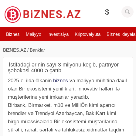
$
Biznes
Maliyyə
İnvestisiya
Kriptovalyuta
Biznes ideyala
BiZNES.AZ
/
Banklar
İstifadəçilərinin sayı 3 milyonu keçib, partnyor
şəbəkəsi 4000-ə çatıb
2025-ci ildə ölkənin
biznes
və maliyyə mühitinə daxil
olan Bir ekosistemi yenilikləri, innovativ həlləri ilə
müştərilərinə yeni imkanlar yaradıb.
Birbank, Birmarket, m10 və MilliÖn kimi aparıcı
brendlər və Trendyol Azərbaycan, BakıKart kimi
birgə müəssisələrlə Bir ekosistemi müştərilərinə
sürətli, rahat, sərfəli və təhlükəsiz xidmətlər təqdim