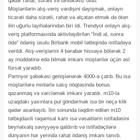
qədər rahat, sürətli və təhlükəsiz olub.
Müştərilərin alış-veriş vərdişini dəyişmək, onlayn
ticarəti daha sürətli, rahat və əlçatan etmək də ötən
ilin uğurlu layihələrindən biri idi. Trendyol onlayn alış-
veriş platformasında aktivləşdirilən "İndi al, sonra
ödə" ödəniş üsulu Birbank mobil tətbiqində istifadəyə
verildi. Alış-verişlərini 4 bərabər hissəyə bölərək 2
ay müddətinə edə bilmək imkanı müştərilər üçün əsl
fürsət yaradıb.
Partnyor şəbəkəsi genişlənərək 4000-ə çatıb. Bu isə
müştərilərə minlərlə satış nöqtəsində bonus
qazanmaq və xərcləmək imkanı yaratdı. m10-la
uzaqdakı yaxınlara pul göndərmək isə bir neçə klik
qədər asanlaşıb. İlin sonunda təqdim edilən m10
tətbiqdaxili rəqəmsal kartı isə vəsaitlərin istifadəsini
beynəlxalq səviyyəyə qaldırıb və istifadəçilərə
dünyanın hər yerində rahat ödəniş imkanı tanııb.