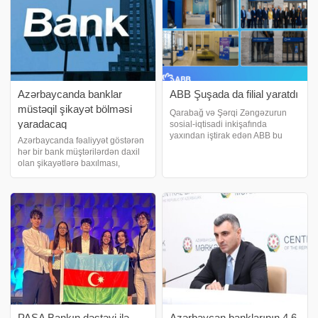
Azərbaycanda banklar
ABB Şuşada da filial yaratdı
müstəqil şikayət bölməsi
Qarabağ və Şərqi Zəngəzurun
yaradacaq
sosial-iqtisadi inkişafında
yaxından iştirak edən ABB bu
Azərbaycanda fəaliyyət göstərən
istiqamətdə daha bir addım atıb.
hər bir bank müştərilərdən daxil
Bank tarixi zəfərimizin rəmzi olan
olan şikayətlərə baxılması,
Şuşa şəhərində də yeni filialını
onların hüquqlarının müdafiəsi və
istifadəyə verib. ABB-nin Şuşa
şikayət prosesinin idarə olunması
filial
üçün müstəqil şikayətlərə
baxılması funksiyasını
formalaşdıracaq
PAŞA Bankın dəstəyi ilə
Azərbaycan banklarının 4,6