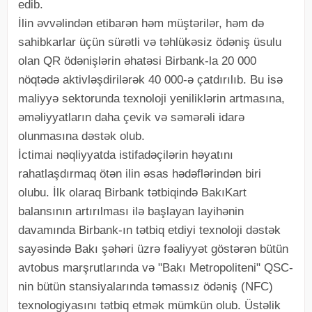
edib.
İlin əvvəlindən etibarən həm müştərilər, həm də
sahibkarlar üçün sürətli və təhlükəsiz ödəniş üsulu
olan QR ödənişlərin əhatəsi Birbank-la 20 000
nöqtədə aktivləşdirilərək 40 000-ə çatdırılıb. Bu isə
maliyyə sektorunda texnoloji yeniliklərin artmasına,
əməliyyatların daha çevik və səmərəli idarə
olunmasına dəstək olub.
İctimai nəqliyyatda istifadəçilərin həyatını
rahatlaşdırmaq ötən ilin əsas hədəflərindən biri
olubu. İlk olaraq Birbank tətbiqində BakıKart
balansının artırılması ilə başlayan layihənin
davamında Birbank-ın tətbiq etdiyi texnoloji dəstək
sayəsində Bakı şəhəri üzrə fəaliyyət göstərən bütün
avtobus marşrutlarında və "Bakı Metropoliteni" QSC-
nin bütün stansiyalarında təmassız ödəniş (NFC)
texnologiyasını tətbiq etmək mümkün olub. Üstəlik