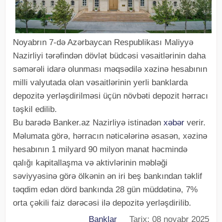
Noyabrın 7-də Azərbaycan Respublikası Maliyyə
Nazirliyi tərəfindən dövlət büdcəsi vəsaitlərinin daha
səmərəli idarə olunması məqsədilə xəzinə hesabının
milli valyutada olan vəsaitlərinin yerli banklarda
depozitə yerləşdirilməsi üçün növbəti depozit hərracı
təşkil edilib.
Bu barədə Banker.az Nazirliyə istinadən
xəbər
verir.
Məlumata görə, hərracın nəticələrinə əsasən, xəzinə
hesabının 1 milyard 90 milyon manat həcmində
qalığı kapitallaşma və aktivlərinin məbləği
səviyyəsinə görə ölkənin ən iri beş bankından təklif
təqdim edən dörd bankında 28 gün müddətinə, 7%
orta çəkili faiz dərəcəsi ilə depozitə yerləşdirilib.
Banklar
Tarix: 08 noyabr 2025