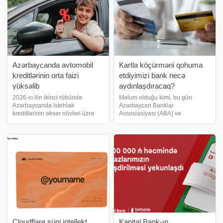
Azərbaycanda avtomobil
Kartla köçürməni qohuma
kreditlərinin orta faizi
etdiyimizi bank necə
yüksəlib
aydınlaşdıracaq?
2026-cı ilin ikinci rübündə
Məlum olduğu kimi, bu gün
Azərbaycanda istehlak
Azərbaycan Banklar
kreditlərinin əksər növləri üzrə
Assosiasiyası (ABA) və
orta faiz dərəcələri dəyişməz
Azərbaycan Fintex Assosiasiyası
qalsa da, avtomobil kreditləri
avqustun 1-dən etibarən ölkədə
bahalaşıb. Azərbaycan Mərkəzi
bank kartları ilə kartdan-karta
Bankının məlumatına istinadən
əməliyyatlara limit tətbiq
xəbər verir ki, 3
edilməsi ilə məsələyə aydınlı
Cloudflare süni intellekt
Kapital Bank-ın