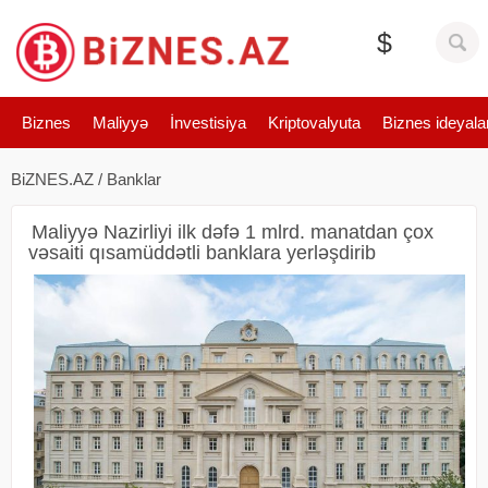
$
Biznes
Maliyyə
İnvestisiya
Kriptovalyuta
Biznes ideyala
BiZNES.AZ
/
Banklar
Maliyyə Nazirliyi ilk dəfə 1 mlrd. manatdan çox
vəsaiti qısamüddətli banklara yerləşdirib