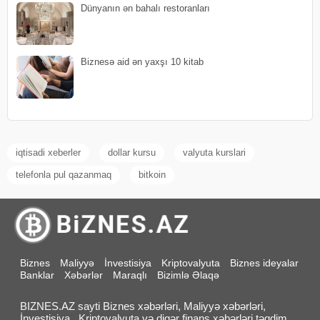
Dünyanın ən bahalı restoranları
Biznesə aid ən yaxşı 10 kitab
iqtisadi xeberler
dollar kursu
valyuta kurslari
telefonla pul qazanmaq
bitkoin
Biznes
Maliyyə
İnvestisiya
Kriptovalyuta
Biznes ideyalar
Banklar
Xəbərlər
Maraqlı
Bizimlə Əlaqə
BIZNES.AZ sayti Biznes xəbərləri, Maliyyə xəbərləri,
İnvestisiya , Kriptovalyuta və digər finans xəbərləri təqdim