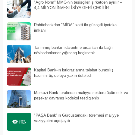
"Agro Norm" MMC-nin təsisçiləri şirkətdən ayrılır –
4,4 MİLYON İNVESTİSİYA GERİ ÇƏKİLİR
Rabitəbankdan "MİDA" xətti ilə güzəştli ipoteka
imkanı
Tanınmış bankın idarəetmə orqanları ilə bağlı
növbədənkənar yığıncaq keçirəcək
Kapital Bank-ın istiqrazlarına tələbat buraxılış
həcmini üç dəfəyə yaxın üstələdi
Mərkəzi Bank tərəfindən maliyyə sektoru üçün etik və
peşəkar davranış kodeksi təsdiqlənib
"PAŞA Bank"ın Gürcüstandakı törəməsi maliyyə
vəziyyətini açıqlayıb