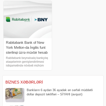
hüququna malik vətəndaşlar
yenilik sayəsində hüquqi şəxslər
banka yaxınlaşmada
və fərdi sahibkarlar Yelo İnternet
Bankçılıq platformas
Rabitəbank Bank of New
York Mellon-da İngilis funt
sterlinqi üzrə müxbir hesab
açıb
Rabitəbank beynəlxalq bankçılıq
əlaqələrinin genişləndirilməsi
istiqamətində növbəti mühüm
addım ataraq dünyanın aparıcı
maliyyə institutlarından biri olan
Bank of New York Mellon (BNY)
ilə əməkdaşlığını daha da inkişaf
BIZNES XƏBƏRLƏRI
etdirib
Bankların 6 aydan 36 ayadək ən sərfəli müddətli
dollar depozit təklifləri – SİYAHI (avqust)