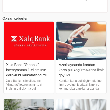
Oxşar xəbərlər
Xalq Bank "Əmanət"
Azərbaycanda kartdan-
lotereyasının 1-ci tirajının
karta pul köçürmələrinə limit
qaliblərini mükafatlandırdı
qoyuldu
Xalq Bankın stimullaşdırıcı
Kartdan-karta pul köçürmələrinə
"Əmanət" lotereyasının 1-ci
limit qoyulub. Mərkəzi Bank və
tirajının qaliblərinə pul
kommersiya bankları arasında
mükafatları təqdim olunub. İlk
əldə edilmiş razılığa əsasən,
tirajın nəticələrinə əsasən,
ölkədə kartla əməliyyatlara
ümumilikdə 75 nəfər müxtəlif
limitlər tətbiq edilib. Məhdudiyyət
məbləğlərdə pul mükafatı
həm kartdan-karta köçürülən
qazanıb. Qaliblə
vəsaitləri