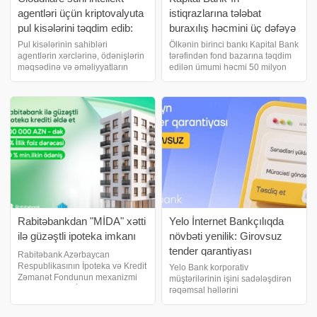
agentləri üçün kriptovalyuta
istiqrazlarına tələbat
pul kisələrini təqdim edib:
buraxılış həcmini üç dəfəyə
onlar alışlar üçün müstəqil
yaxın üstələdi
Pul kisələrinin sahibləri
Ölkənin birinci bankı Kapital Bank
agentlərin xərclərinə, ödənişlərin
tərəfindən fond bazarına təqdim
şəkildə ödəniş edə
məqsədinə və əməliyyatların
edilən ümumi həcmi 50 milyon
biləcəklər
məbləğinə məhdudiyyət qoya
manat olan
biləcəklər. Şirkətin məlumatına
istiqrazların yerləşdirilməsi 5 avqust
görə, Cloudflare Wallets iki növ
2026-cı il tarixində Bakı Fond
pul kisəsini əhatə edir. Account
Birjasında başa çatıb. Kapital
Wallet
Bank istiqrazların
Rabitəbankdan "MİDA" xətti
Yelo İnternet Bankçılıqda
ilə güzəştli ipoteka imkanı
növbəti yenilik: Girovsuz
tender qarantiyası
Rabitəbank Azərbaycan
Respublikasının İpoteka və Kredit
Yelo Bank korporativ
Zəmanət Fondunun mexanizmi
müştərilərinin işini sadələşdirən
çərçivəsində MİDA layihələri üzrə
rəqəmsal həllərini
güzəştli ipoteka krediti təqdim
genişləndirməyə davam edir.
edir. Güzəştli mənzil əldə etmək
Bankın təqdim etdiyi növbəti