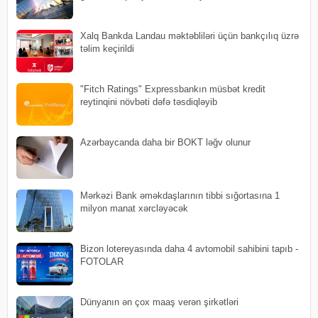
Xalq Bankda Landau məktəbliləri üçün bankçılıq üzrə
təlim keçirildi
"Fitch Ratings" Expressbankın müsbət kredit
reytinqini növbəti dəfə təsdiqləyib
Azərbaycanda daha bir BOKT ləğv olunur
Mərkəzi Bank əməkdaşlarının tibbi sığortasına 1
milyon manat xərcləyəcək
Bizon lotereyasında daha 4 avtomobil sahibini tapıb -
FOTOLAR
Dünyanın ən çox maaş verən şirkətləri