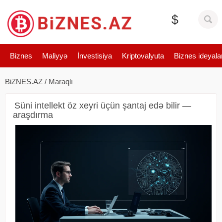
$
Biznes
Maliyyə
İnvestisiya
Kriptovalyuta
Biznes ideyala
BiZNES.AZ
/
Maraqlı
Süni intellekt öz xeyri üçün şantaj edə bilir —
araşdırma