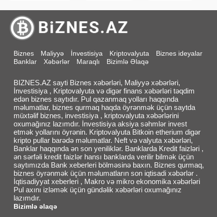
Biznes
Maliyyə
İnvestisiya
Kriptovalyuta
Biznes ideyalar
Banklar
Xəbərlər
Maraqlı
Bizimlə Əlaqə
BIZNES.AZ sayti Biznes xəbərləri, Maliyyə xəbərləri,
İnvestisiya , Kriptovalyuta və digər finans xəbərləri təqdim
edən biznes saytıdır. Pul qazanmaq yolları haqqında
məlumatlar, biznes qurmaq haqda öyrənmək üçün saytda
müxtəlif biznes, investisiya , kriptovalyuta xəbərlərini
oxumağınız lazımdır. İnvestisiya aksiya səhmlər invest
etmək yollarını öyrənin. Kriptovalyuta Bitkoin etherium digər
kripto pullar barədə məlumatlar. Neft və valyuta xəbərləri,
Banklar haqqında ən son yeniliklər. Banklarda Kredit faizləri ,
ən sərfəli kredit faizlər hansı banklarda verilir bilmək üçün
saytımızda Bank xeberleri bölməsinə baxın. Biznes qurmaq,
biznes öyrənmək üçün məlumatların son iqtisadi xəbərlər .
İqtisadiyyat xeberleri , Makro və mikro ekonomika xəbərləri
Pul axını izləmək üçün gündəlik xəbərləri oxumağınız
lazımdır.
Bizimlə əlaqə