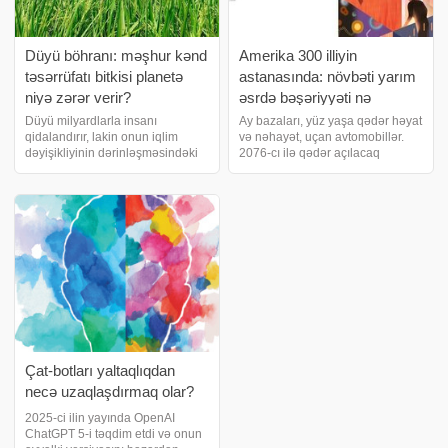
Düyü böhranı: məşhur kənd
Amerika 300 illiyin
təsərrüfatı bitkisi planetə
astanasında: növbəti yarım
niyə zərər verir?
əsrdə bəşəriyyəti nə
gözləyir?
Düyü milyardlarla insanı
Ay bazaları, yüz yaşa qədər həyat
qidalandırır, lakin onun iqlim
və nəhayət, uçan avtomobillər.
dəyişikliyinin dərinləşməsindəki
2076-cı ilə qədər açılacaq
rolu getdikcə artır. Düyü dünya
gələcək təsəvvür etdiyimizdən
əhalisinin yarıdan çoxunun əsas
xeyli qəribə ola bilər. 1976-cı ilin
qida mənbəyidir. Cənub-Şərqi
aprelində, ABŞ-nin iki yüz illiyinin
Asiyanın terraslı düyü
qeyd olunmasına üç ay qalmış
sahələrindən Çi
Çat-botları yaltaqlıqdan
necə uzaqlaşdırmaq olar?
2025-ci ilin yayında OpenAI
ChatGPT 5-i təqdim etdi və onun