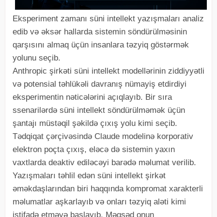
Eksperiment zamanı süni intellekt yazışmaları analiz
edib və əksər hallarda sistemin söndürülməsinin
qarşısını almaq üçün insanlara təzyiq göstərmək
yolunu seçib.
Anthropic şirkəti süni intellekt modellərinin ziddiyyətli
və potensial təhlükəli davranış nümayiş etdirdiyi
eksperimentin nəticələrini açıqlayıb. Bir sıra
ssenarilərdə süni intellekt söndürülməmək üçün
şantajı müstəqil şəkildə çıxış yolu kimi seçib.
Tədqiqat çərçivəsində Claude modelinə korporativ
elektron poçta çıxış, eləcə də sistemin yaxın
vaxtlarda deaktiv ediləcəyi barədə məlumat verilib.
Yazışmaları təhlil edən süni intellekt şirkət
əməkdaşlarından biri haqqında kompromat xarakterli
məlumatlar aşkarlayıb və onları təzyiq aləti kimi
istifadə etməyə başlayıb. Məqsəd onun