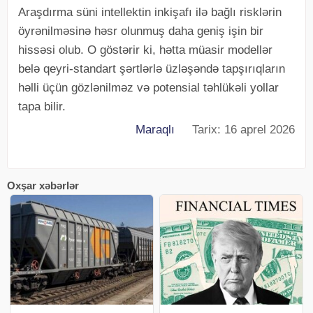
Araşdırma süni intellektin inkişafı ilə bağlı risklərin
öyrənilməsinə həsr olunmuş daha geniş işin bir
hissəsi olub. O göstərir ki, hətta müasir modellər
belə qeyri-standart şərtlərlə üzləşəndə tapşırıqların
həlli üçün gözlənilməz və potensial təhlükəli yollar
tapa bilir.
Maraqlı
Tarix: 16 aprel 2026
Oxşar xəbərlər