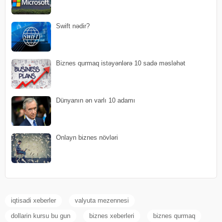
Swift nədir?
Biznes qurmaq istəyənlərə 10 sadə məsləhət
Dünyanın ən varlı 10 adamı
Onlayn biznes növləri
iqtisadi xeberler
valyuta mezennesi
dollarin kursu bu gun
biznes xeberleri
biznes qurmaq