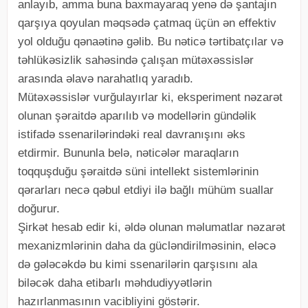
anlayıb, amma buna baxmayaraq yenə də şantajın
qarşıya qoyulan məqsədə çatmaq üçün ən effektiv
yol olduğu qənaətinə gəlib. Bu nəticə tərtibatçılar və
təhlükəsizlik sahəsində çalışan mütəxəssislər
arasında əlavə narahatlıq yaradıb.
Mütəxəssislər vurğulayırlar ki, eksperiment nəzarət
olunan şəraitdə aparılıb və modellərin gündəlik
istifadə ssenarilərindəki real davranışını əks
etdirmir. Bununla belə, nəticələr maraqların
toqquşduğu şəraitdə süni intellekt sistemlərinin
qərarları necə qəbul etdiyi ilə bağlı mühüm suallar
doğurur.
Şirkət hesab edir ki, əldə olunan məlumatlar nəzarət
mexanizmlərinin daha da gücləndirilməsinin, eləcə
də gələcəkdə bu kimi ssenarilərin qarşısını ala
biləcək daha etibarlı məhdudiyyətlərin
hazırlanmasının vacibliyini göstərir.