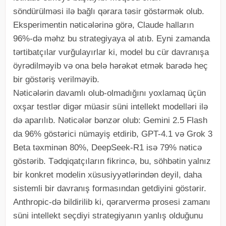
söndürülməsi ilə bağlı qərara təsir göstərmək olub.
Eksperimentin nəticələrinə görə, Claude halların
96%-də məhz bu strategiyaya əl atıb. Eyni zamanda
tərtibatçılar vurğulayırlar ki, model bu cür davranışa
öyrədilməyib və ona belə hərəkət etmək barədə heç
bir göstəriş verilməyib.
Nəticələrin davamlı olub-olmadığını yoxlamaq üçün
oxşar testlər digər müasir süni intellekt modelləri ilə
də aparılıb. Nəticələr bənzər olub: Gemini 2.5 Flash
da 96% göstərici nümayiş etdirib, GPT-4.1 və Grok 3
Beta təxminən 80%, DeepSeek-R1 isə 79% nəticə
göstərib. Tədqiqatçıların fikrincə, bu, söhbətin yalnız
bir konkret modelin xüsusiyyətlərindən deyil, daha
sistemli bir davranış formasından getdiyini göstərir.
Anthropic-də bildirilib ki, qərarvermə prosesi zamanı
süni intellekt seçdiyi strategiyanın yanlış olduğunu