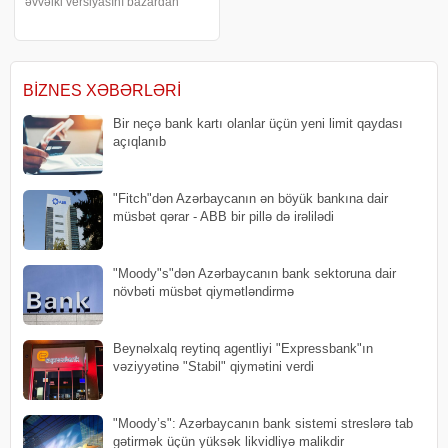
əvvəlki versiyasını bazardan
çıxardı. Köhnə modelin bir çox
abunəçisi onun isti, mehriban
tonuna bağlanmışdı və cazibədar
robot yoldaşını itirdiklərinə görə
narazılı
BIZNES XƏBƏRLƏRI
Bir neçə bank kartı olanlar üçün yeni limit qaydası
açıqlanıb
"Fitch"dən Azərbaycanın ən böyük bankına dair
müsbət qərar - ABB bir pillə də irəlilədi
"Moody"s"dən Azərbaycanın bank sektoruna dair
növbəti müsbət qiymətləndirmə
Beynəlxalq reytinq agentliyi "Expressbank"ın
vəziyyətinə "Stabil" qiymətini verdi
"Moody’s": Azərbaycanın bank sistemi streslərə tab
gətirmək üçün yüksək likvidliyə malikdir