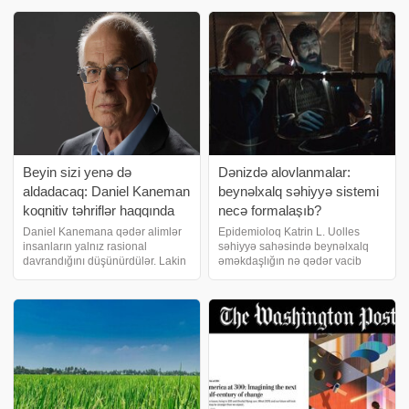
onun gündəlik rejimi daha çox
gözlənilir. Ötən ilin oktyabrında
ABŞ-ın Orta Qərbində yaşayan
bir gün Çinin Henan əyalətindəki
təqaüdçü bir babanın həyatına
evinin həyətində oturan Dun
bənzəyir
Huey nəs
Beyin sizi yenə də
Dənizdə alovlanmalar:
aldadacaq: Daniel Kaneman
beynəlxalq səhiyyə sistemi
koqnitiv təhriflər haqqında
necə formalaşıb?
Daniel Kanemana qədər alimlər
Epidemioloq Katrin L. Uolles
insanların yalnız rasional
səhiyyə sahəsində beynəlxalq
davrandığını düşünürdülər. Lakin
əməkdaşlığın nə qədər vacib
o, bu nəzəriyyənin qəti tənqidçisi
olduğunu izah edir. Kruiz
idi. Onilliklərini eksperimentlərə
laynerləri dünyanın uzaq
sərf edən Kaneman beynin
guşələrini görməyə imkan verən
qərəzli olduğunu, insanların isə
rahat üzən otellərdir. Amma
koqniti
epidemioloq kimi bilirə