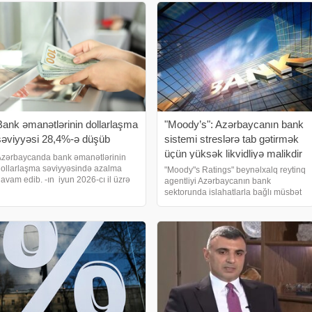
Bank əmanətlərinin dollarlaşma
"Moody’s": Azərbaycanın bank
səviyyəsi 28,4%-ə düşüb
sistemi streslərə tab gətirmək
üçün yüksək likvidliyə malikdir
zərbaycanda bank əmanətlərinin
ollarlaşma səviyyəsində azalma
"Moody"s Ratings" beynəlxalq reytinq
avam edib. -ın iyun 2026-cı il üzrə
agentliyi Azərbaycanın bank
tatistikaya istinadən verdiyi
sektorunda islahatlarla bağlı müsbət
əlumata görə, əmanətlərin
dinamikanın sistem risklərinin
ollarlaşma səviyyəsi müvafiq dövrlə
azalmasına, aktivlərin keyfiyyətinin
üqayisədə 4,6 faiz bənd
yaxşılaşmasına və bankların mümkün
zərərlər