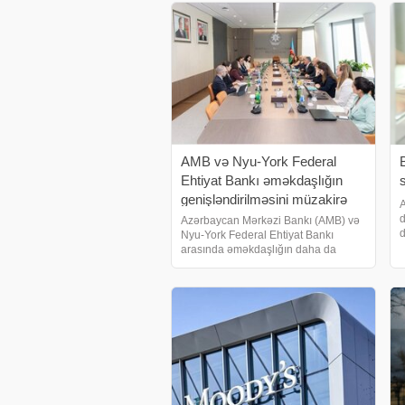
AMB və Nyu-York Federal
Ehtiyat Bankı əməkdaşlığın
genişləndirilməsini müzakirə
A
edib
d
Azərbaycan Mərkəzi Bankı (AMB) və
d
Nyu-York Federal Ehtiyat Bankı
s
arasında əməkdaşlığın daha da
m
dərinləşdirilməsi perspektivləri
d
müzakirə edilib. Bu barədə AMB
m
məlumat yayıb. Bildirilib ki, Mərkəzi
Bankın sədr müavini Əl