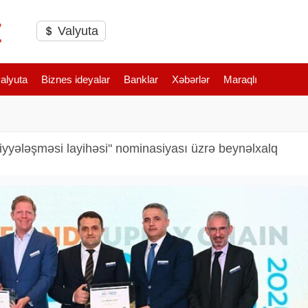
Valyuta
valyuta
Biznes ideyalar
Banklar
Xəbərlər
Maraqlı
yələşməsi layihəsi" nominasiyası üzrə beynəlxalq