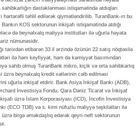
ta sahibkarlığın dəstəklənməsi istiqamətində atdıqları
hərtərəfli təhlil edilərək qiymətləndirilib. TuranBank-ın bu
i, Bankın KOS sektorunun inkişafı istiqamətində atdığı
ləcə də beynəlxalq maliyyə institutları ilə uğurla həyata
 bariz nümunəsidir.
ğı tarixdən etibarən 33 il ərzində özünün 22 satış nöqtəsilə
ətləri ilə həm keyfiyyət, həm də kəmiyyət baxımından
yə sahib olmuş TuranBank mikro, kiçik və orta sahibkarlıq
i üzrə beynəlxalq kredit xətlərinin cəlb edilməsi
ni uğurla inkişaf etdirir. Bank Asiya İnkişaf Bankı (ADB),
chard İnvestisiya Fondu, Qara Dəniz Ticarət və İnkişaf
işafı üzrə İslam Korporasiyası (ICD), İncofin İnvestisiya
kı (ECO TDB) və s. kimi nüfuzlu maliyyə təşkilatları ilə
əri üzrə birgə əməkdaşlıq edərək qeyri-neft sektorunun
ur.