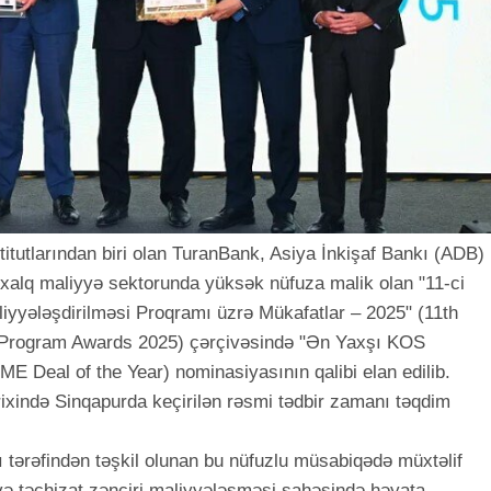
itutlarından biri olan TuranBank, Asiya İnkişaf Bankı (ADB)
lxalq maliyyə sektorunda yüksək nüfuza malik olan "11-ci
liyyələşdirilməsi Proqramı üzrə Mükafatlar – 2025" (11th
 Program Awards 2025) çərçivəsində "Ən Yaxşı KOS
E Deal of the Year) nominasiyasının qalibi elan edilib.
rixində Sinqapurda keçirilən rəsmi tədbir zamanı təqdim
 tərəfindən təşkil olunan bu nüfuzlu müsabiqədə müxtəlif
 və təchizat zənciri maliyyələşməsi sahəsində həyata