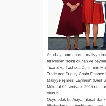
Azərbaycanın aparıcı maliyyə inst
tərəfindən təşkil olunan və beynə
Ticarət və Təchizat Zəncirinin Ma
Trade and Supply Chain Finance
Maliyyələşməsi Layihəsi" (Best SM
Mükafat 02 sentyabr 2025-ci il ta
olunub.
Qeyd edək ki, Asiya İnkişaf Bankı
ölkələrdən olan bankların ticarət