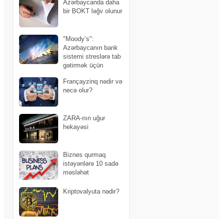
Azərbaycanda daha
bir BOKT ləğv olunur
"Moody’s":
Azərbaycanın bank
sistemi streslərə tab
gətirmək üçün
yüksək likvidliyə malikdir
Françayzinq nədir və
necə olur?
ZARA-nın uğur
hekayəsi
Biznes qurmaq
istəyənlərə 10 sadə
məsləhət
Kriptovalyuta nədir?