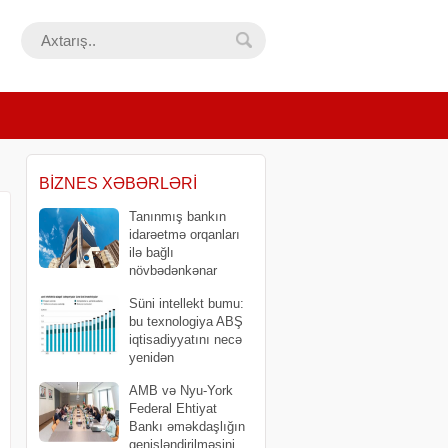
BIZNES XƏBƏRLƏRI
Tanınmış bankın
idarəetmə orqanları
ilə bağlı
növbədənkənar
yığıncaq keçirəcək
Süni intellekt bumu:
bu texnologiya ABŞ
iqtisadiyyatını necə
yenidən
formalaşdırır?
AMB və Nyu-York
Federal Ehtiyat
Bankı əməkdaşlığın
genişləndirilməsini