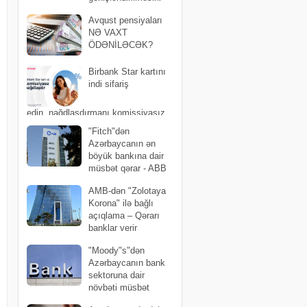
müzakirə edib
Avqust pensiyaları
NƏ VAXT
ÖDƏNİLƏCƏK?
Birbank Star kartını
indi sifariş
edin, nağdlaşdırmanı komissiyasız
edin
"Fitch"dən
Azərbaycanın ən
böyük bankına dair
müsbət qərar - ABB
bir pillə də irəlilədi
AMB-dən "Zolotaya
Korona" ilə bağlı
açıqlama – Qərarı
banklar verir
"Moody"s"dən
Azərbaycanın bank
sektoruna dair
növbəti müsbət
qiymətləndirmə