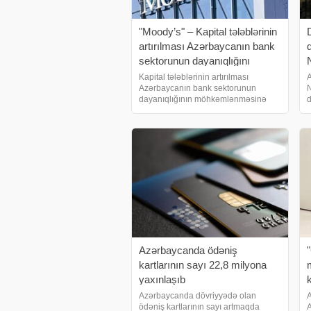
"Moody’s" – Kapital tələblərinin
artırılması Azərbaycanın bank
sektorunun dayanıqlığını
möhkəmləndirib
Kapital tələblərinin artırılması
A
Azərbaycanın bank sektorunun
N
dayanıqlığının möhkəmlənməsinə
d
töhfə verib. Bu barədə "Moody"s"
x
agentliyinin yeni hesabatında deyilir.
g
Agentliyin məlumatına görə,
i
Azərbaycand
k
Azərbaycanda ödəniş
kartlarının sayı 22,8 milyona
yaxınlaşıb
Azərbaycanda dövriyyədə olan
A
ödəniş kartlarının sayı artmaqda
A