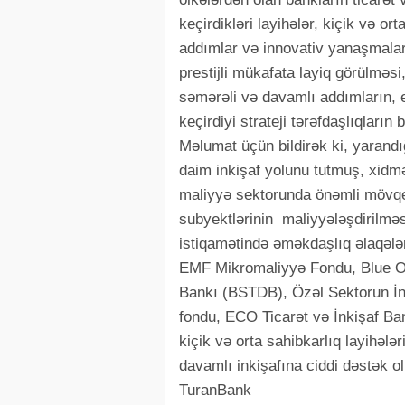
keçirdikləri layihələr, kiçik və or
addımlar və innovativ yanaşmaları 
prestijli mükafata layiq görülməs
səmərəli və davamlı addımların, e
keçirdiyi strateji tərəfdaşlıqların
Məlumat üçün bildirək ki, yarandı
daim inkişaf yolunu tutmuş, xidm
maliyyə sektorunda önəmli mövqe
subyektlərinin maliyyələşdirilməs
istiqamətində əməkdaşlıq əlaqələri
EMF Mikromaliyyə Fondu, Blue Or
Bankı (BSTDB), Özəl Sektorun İnk
fondu, ECO Ticarət və İnkişaf Ban
kiçik və orta sahibkarlıq layihəl
davamlı inkişafına ciddi dəstək ol
TuranBank