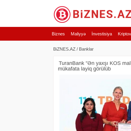
Biznes
Maliyyə
İnvestisiya
Kripto
BiZNES.AZ
/
Banklar
TuranBank "Ən yaxşı KOS maliy
mükafata layiq görülüb