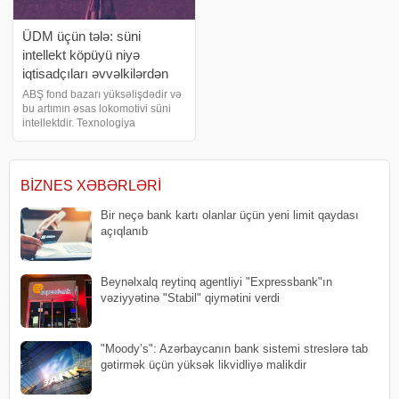
ÜDM üçün tələ: süni
intellekt köpüyü niyə
iqtisadçıları əvvəlkilərdən
daha çox qorxudur?
ABŞ fond bazarı yüksəlişdədir və
bu artımın əsas lokomotivi süni
intellektdir. Texnologiya
nəhəngləri süni intellekt
mütəxəssislərini öz tərəflərinə
çəkmək, çipləri kütləvi şəkildə
almaq və məlumat mərkəzləri
BIZNES XƏBƏRLƏRI
tikmək üçü
Bir neçə bank kartı olanlar üçün yeni limit qaydası
açıqlanıb
Beynəlxalq reytinq agentliyi "Expressbank"ın
vəziyyətinə "Stabil" qiymətini verdi
"Moody’s": Azərbaycanın bank sistemi streslərə tab
gətirmək üçün yüksək likvidliyə malikdir