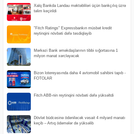
Xalq Bankda Landau məktəbliləri üçün bankçılıq üzrə
təlim keçirildi
"Fitch Ratings" Expressbankın müsbət kredit
reytinqini növbəti dəfə təsdiqləyib
Mərkəzi Bank əməkdaşlarının tibbi sığortasına 1
milyon manat xərcləyəcək
Bizon lotereyasında daha 4 avtomobil sahibini tapıb -
FOTOLAR
Fitch ABB-nin reytinqini növbəti dəfə yüksəltdi
Dövlət büdcəsinə ödəniləcək vəsait 4 milyard manatı
keçib – Artıq ödəmələr də yüksəlib