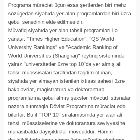
Proqrama müraciət üçün əsas şərtlərdən biri məhz
sözügedən siyahıda yer alan proqramlardan biri üzrə
qəbul sənədinin əldə edilməsidir.
Müvafiq siyahıda yer alan təhsil proqramları ilə
yanaşı, "Times Higher Education", "QS World
University Rankings" və "Academic Ranking of
World Universities (Shanghai)" reytinq sistemində
yalnız "universitetlər üzrə top 10"da yer almış ali
təhsil müəssisələri tərəfindən təqdim olunan,
siyahıda yer almayan istənilən ixtisas sahəsi üzrə
bakalavriat, magistratura və doktorantura
proqramlarına qəbul almış şəxslər mövcud istisnalar
nəzərə alınmaqla Dövlət Proqramına müraciət edə
bilərlər. Bu il "TOP 10" sıralamasında yer alan ali
təhsil müəssisələrinə və doktorantura səviyyəsinə
münasibətdə dəyişikliklər mövcuddur. Həmin