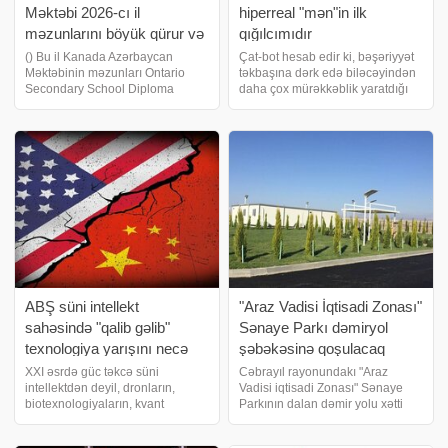
Məktəbi 2026-cı il
hiperreal "mən"in ilk
məzunlarını böyük qürur və
qığılcımıdır
sevinc hissi ilə təntənəli
() Bu il Kanada Azərbaycan
Çat-bot hesab edir ki, bəşəriyyət
Məktəbinin məzunları Ontario
təkbaşına dərk edə biləcəyindən
mərasimdə yola salıb
Secondary School Diploma
daha çox mürəkkəblik yaratdığı
(OSSD) proqramını 95 faizdən
üçün o meydana gəlib. Demək
yuxarı akademik göstərici ilə
olar ki, hər həftə müxtəlif
uğurla başa vuraraq beynəlxalq
tanımadığım insanlardan elektron
səviyyədə mühüm nailiyyətlər
məktublar alıram. Bu mesajlar
əldə ediblər. Onlar Böyü
heyrətami
ABŞ süni intellekt
"Araz Vadisi İqtisadi Zonası"
sahəsində "qalib gəlib"
Sənaye Parkı dəmiryol
texnologiya yarışını necə
şəbəkəsinə qoşulacaq
uduza bilər?
XXI əsrdə güc təkcə süni
Cəbrayıl rayonundakı "Araz
intellektdən deyil, dronların,
Vadisi iqtisadi Zonası" Sənaye
biotexnologiyaların, kvant
Parkının dalan dəmir yolu xətti
hesablamalarının və digər
infrastrukturunun yaradılması
qabaqcıl texnologiyaların
nəzərdə tutulur. İqtisadiyyat