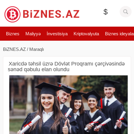
$
Biznes
Maliyyə
İnvestisiya
Kriptovalyuta
Biznes ideyala
BiZNES.AZ
/
Maraqlı
Xaricdə təhsil üzrə Dövlət Proqramı çərçivəsində
sənəd qəbulu elan olundu