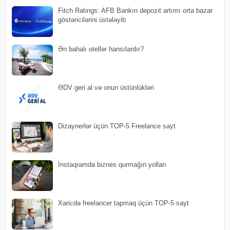
Fitch Ratings: AFB Bankın depozit artımı orta bazar
göstəricilərini üstələyib
Ən bahalı otellər hansılardır?
ƏDV geri al və onun üstünlükləri
Dizaynerlər üçün TOP-5 Freelance sayt
İnstaqramda biznes qurmağın yolları
Xaricdə freelancer tapmaq üçün TOP-5 sayt