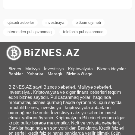
iqtisadi xeberler
investisiya
bitkoin qiymeti
internetden pul qazanmaq
telefonla pul qazanmaq
Biznes
Maliyyə
İnvestisiya
Kriptovalyuta
Biznes ideyalar
Banklar
Xəbərlər
Maraqlı
Bizimlə Əlaqə
BIZNES.AZ sayti Biznes xəbərləri, Maliyyə xəbərləri,
İnvestisiya , Kriptovalyuta və digər finans xəbərləri təqdim
edən biznes saytıdır. Pul qazanmaq yolları haqqında
məlumatlar, biznes qurmaq haqda öyrənmək üçün saytda
müxtəlif biznes, investisiya , kriptovalyuta xəbərlərini
oxumağınız lazımdır. İnvestisiya aksiya səhmlər invest
etmək yollarını öyrənin. Kriptovalyuta Bitkoin etherium digər
kripto pullar barədə məlumatlar. Neft və valyuta xəbərləri,
Banklar haqqında ən son yeniliklər. Banklarda Kredit faizləri ,
ən sərfəli kredit faizlər hansı banklarda verilir bilmək üçün