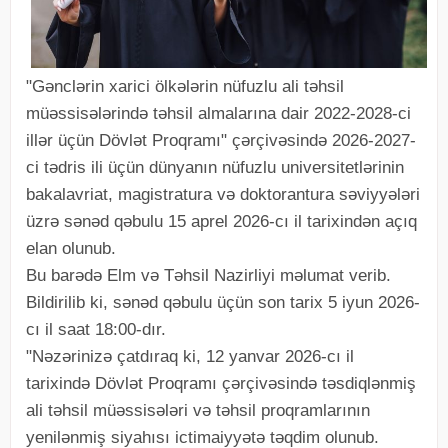
"Gənclərin xarici ölkələrin nüfuzlu ali təhsil
müəssisələrində təhsil almalarına dair 2022-2028-ci
illər üçün Dövlət Proqramı" çərçivəsində 2026-2027-
ci tədris ili üçün dünyanın nüfuzlu universitetlərinin
bakalavriat, magistratura və doktorantura səviyyələri
üzrə sənəd qəbulu 15 aprel 2026-cı il tarixindən açıq
elan olunub.
Bu barədə Elm və Təhsil Nazirliyi məlumat verib.
Bildirilib ki, sənəd qəbulu üçün son tarix 5 iyun 2026-
cı il saat 18:00-dır.
"Nəzərinizə çatdıraq ki, 12 yanvar 2026-cı il
tarixində Dövlət Proqramı çərçivəsində təsdiqlənmiş
ali təhsil müəssisələri və təhsil proqramlarının
yenilənmiş siyahısı ictimaiyyətə təqdim olunub.