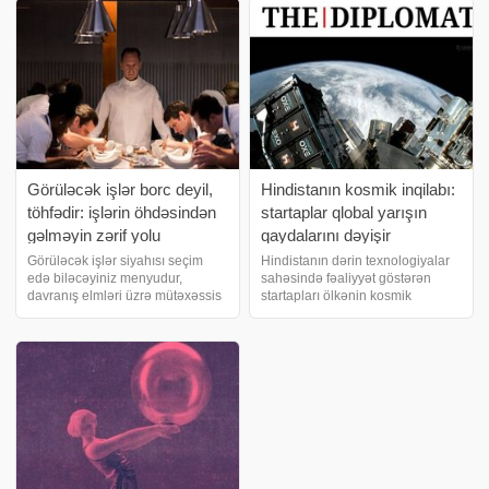
inkişafından da asılıdır. Üstəlik,
Nazirliyinin məlumatına əsasən,
nəyisə ixtira etmək bacarığı qədər
bununla da, Sənaye Parkı yen
onu böyük miqyasd
Görüləcək işlər borc deyil,
Hindistanın kosmik inqilabı:
töhfədir: işlərin öhdəsindən
startaplar qlobal yarışın
gəlməyin zərif yolu
qaydalarını dəyişir
Görüləcək işlər siyahısı seçim
Hindistanın dərin texnologiyalar
edə biləcəyiniz menyudur,
sahəsində fəaliyyət göstərən
davranış elmləri üzrə mütəxəssis
startapları ölkənin kosmik
Denni Kenni deyir. Bazar günü
ambisiyalarını dəyişdirir: dövlət
axşamdır. Qarşıdakı həftə üçün
Hindistanın qlobal kosmik yarışda
görüləcək işlər siyahıma baxıram
strateji və iqtisadi mövqelərini
və tanış ağırlıq hissi sinəmə çökür
gücləndirmək üçün özəl
innovasiyalar