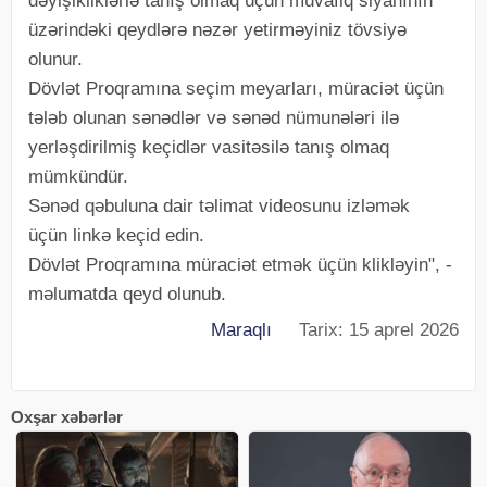
dəyişikliklərlə tanış olmaq üçün müvafiq siyahının
üzərindəki qeydlərə nəzər yetirməyiniz tövsiyə
olunur.
Dövlət Proqramına seçim meyarları, müraciət üçün
tələb olunan sənədlər və sənəd nümunələri ilə
yerləşdirilmiş keçidlər vasitəsilə tanış olmaq
mümkündür.
Sənəd qəbuluna dair təlimat videosunu izləmək
üçün linkə keçid edin.
Dövlət Proqramına müraciət etmək üçün klikləyin", -
məlumatda qeyd olunub.
Maraqlı
Tarix: 15 aprel 2026
Oxşar xəbərlər