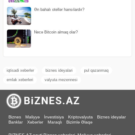
Ən bahalı otellər hansılardır?
Necə Bitcoin almaq olar?
iqtisadi xeberler
biznes ideyalari
pul qazanmaq
emlak xeberleri
valyuta mezennesi
Biznes
Maliyyə
İnvestisiya
Kriptovalyuta
Biznes ideyalar
Banklar
Xəbərlər
Maraqlı
Bizimlə Əlaqə