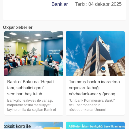
Banklar
Tarix: 04 dekabr 2025
Oxşar xəbərlər
Bank of Baku-da "Hepatiti
Tanınmış bankın idarəetmə
tanı, səhhətini qoru"
orqanları ilə bağlı
seminarı baş tutub
növbədənkənar yığıncaq
keçirəcək
Bankçılıq fəaliyyəti ilə yanaşı,
"Unibank Kommersiya Bankı"
korporativ sosial məsuliyyət
ASC səhmdarlarının
layihələri ilə də seçilən Bank of
növbədənkənar Ümumi
Baku növbəti maarifləndirici
Yığıncağını keçirəcək. Bankın
seminarını reallaşdırıb. "İnsanın
məlumatına istinadən xəbər verir
ən dəyərli kapitalı sağlamlıqdır!"
ki, yığıncaq 8 sentyabr 2026-cı il
şüarı ilə Bank o
tarixində saat 15:00-da təşkil