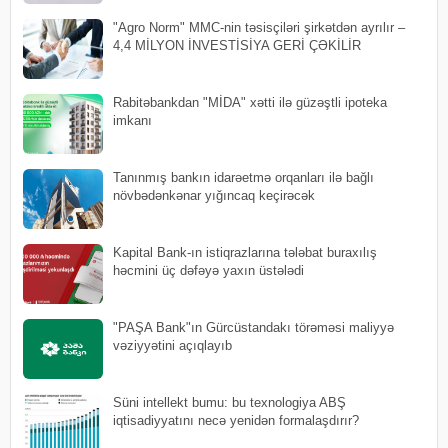
"Agro Norm" MMC-nin təsisçiləri şirkətdən ayrılır –
4,4 MİLYON İNVESTİSİYA GERİ ÇƏKİLİR
Rabitəbankdan "MİDA" xətti ilə güzəştli ipoteka
imkanı
Tanınmış bankın idarəetmə orqanları ilə bağlı
növbədənkənar yığıncaq keçirəcək
Kapital Bank-ın istiqrazlarına tələbat buraxılış
həcmini üç dəfəyə yaxın üstələdi
"PAŞA Bank"ın Gürcüstandakı törəməsi maliyyə
vəziyyətini açıqlayıb
Süni intellekt bumu: bu texnologiya ABŞ
iqtisadiyyatını necə yenidən formalaşdırır?