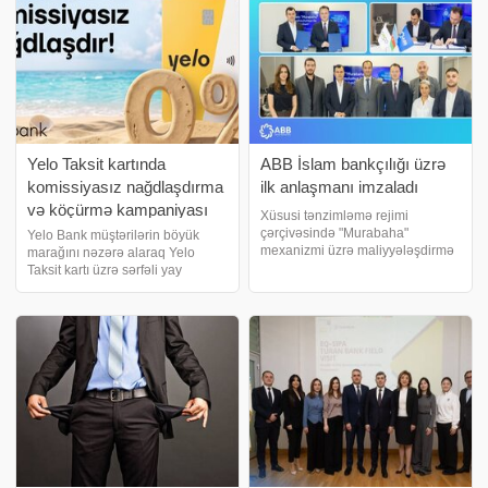
olunacaq. Yığınca
Yelo Taksit kartında
ABB İslam bankçılığı üzrə
komissiyasız nağdlaşdırma
ilk anlaşmanı imzaladı
və köçürmə kampaniyası
Xüsusi tənzimləmə rejimi
uzadıldı
çərçivəsində "Murabaha"
Yelo Bank müştərilərin böyük
mexanizmi üzrə maliyyələşdirmə
marağını nəzərə alaraq Yelo
məhsullarını müştərilərə təqdim
Taksit kartı üzrə sərfəli yay
etməyə başlayan ABB artıq bu
kampaniyasının müddətini uzatdı
istiqamətdə ilk anlaşmanı
və şərtlərini daha da
imzalayıb. Bankın "Murabaha"
genişləndirdi!. 14 avqust
məhsulunda
tarixinədək Yelo Taksit kartının
kredit xəttindən istifad