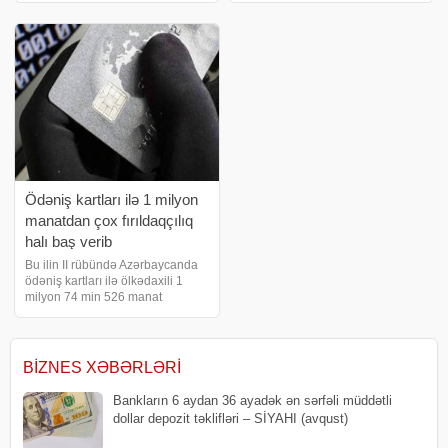
Bu barədə "Moody"s" agentliyinin
qalığından əlavə gəlir əldə
yeni hesabatında deyilir.
edilməsi məqsədilə 2026-cı ilin
Agentliyin məlumatına görə,
iyul ayı ərzində 4 depozit hərracı
Azərbaycand
keçirib
Ödəniş kartları ilə 1 milyon
manatdan çox fırıldaqçılıq
halı baş verib
Bu ilin II rübündə Azərbaycanda
ödəniş kartları ilə ölkədaxili 1
milyon 74 min 526 manat
həcmində 5 305 fırıldaqçılıq halı
baş verib. Bu barədə Azərbaycan
Mərkəzi Bankının məlumatında
bildirilib. Ölkə daxilində fırıldaqçılı
BIZNES XƏBƏRLƏRI
Bankların 6 aydan 36 ayadək ən sərfəli müddətli
dollar depozit təklifləri – SİYAHI (avqust)