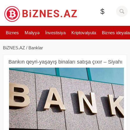
$
Biznes
Maliyyə
İnvestisiya
Kriptovalyuta
Biznes ideyala
BiZNES.AZ
/
Banklar
Bankın qeyri-yaşayış binaları satışa çıxır – Siyahı