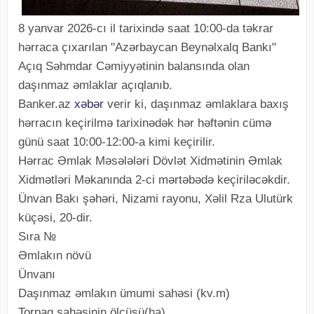
8 yanvar 2026-cı il tarixində saat 10:00-da təkrar
hərraca çıxarılan "Azərbaycan Beynəlxalq Bankı"
Açıq Səhmdar Cəmiyyətinin balansında olan
daşınmaz əmlaklar açıqlanıb.
Banker.az
xəbər
verir ki, daşınmaz əmlaklara baxış
hərracın keçirilmə tarixinədək hər həftənin cümə
günü saat 10:00-12:00-a kimi keçirilir.
Hərrac Əmlak Məsələləri Dövlət Xidmətinin Əmlak
Xidmətləri Məkanında 2-ci mərtəbədə keçiriləcəkdir.
Ünvan Bakı şəhəri, Nizami rayonu, Xəlil Rza Ulutürk
küçəsi, 20-dir.
Sıra №
Əmlakın növü
Ünvanı
Daşınmaz əmlakın ümumi sahəsi (kv.m)
Torpaq sahəsinin ölçüsü(ha)