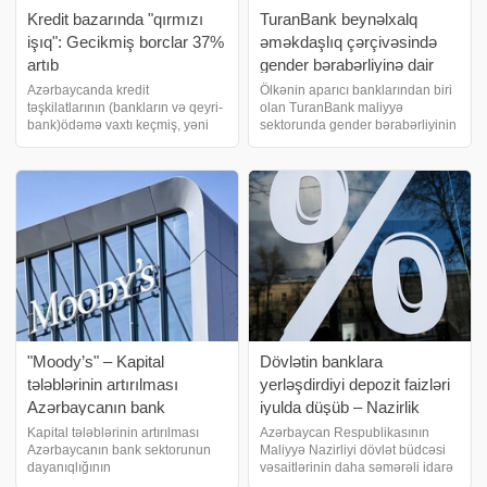
Kredit bazarında "qırmızı
TuranBank beynəlxalq
işıq": Gecikmiş borclar 37%
əməkdaşlıq çərçivəsində
artıb
gender bərabərliyinə dair
strateji layihəni
Azərbaycanda kredit
Ölkənin aparıcı banklarından biri
təşkilatlarının (bankların və qeyri-
olan TuranBank maliyyə
yekunlaşdırdı
bank)ödəmə vaxtı keçmiş, yəni
sektorunda gender bərabərliyinin
problemli kreditlərinin məbləği 30
təşviqinə hədəflənmiş strateji
iyun 2026-cı il tarixinə 719 milyon
layihəni uğurla yekunlaşdırıb.
300 min manata çatıb. Marja
Layihə FINMA tərəfindən
Azərbaycan Mərkəzi Bankının
tənzimlənən aparıcı İsveçrə fondu
statistikasın
Enabling Qapita
"Moody’s" – Kapital
Dövlətin banklara
tələblərinin artırılması
yerləşdirdiyi depozit faizləri
Azərbaycanın bank
iyulda düşüb – Nazirlik
sektorunun dayanıqlığını
Kapital tələblərinin artırılması
Azərbaycan Respublikasının
Azərbaycanın bank sektorunun
Maliyyə Nazirliyi dövlət büdcəsi
möhkəmləndirib
dayanıqlığının
vəsaitlərinin daha səmərəli idarə
möhkəmlənməsinə töhfə verib.
olunması və xəzinə hesabının