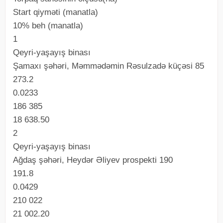
Start qiyməti (manatla)
10% beh (manatla)
1
Qeyri-yaşayış binası
Şamaxı şəhəri, Məmmədəmin Rəsulzadə küçəsi 85
273.2
0.0233
186 385
18 638.50
2
Qeyri-yaşayış binası
Ağdaş şəhəri, Heydər Əliyev prospekti 190
191.8
0.0429
210 022
21 002.20